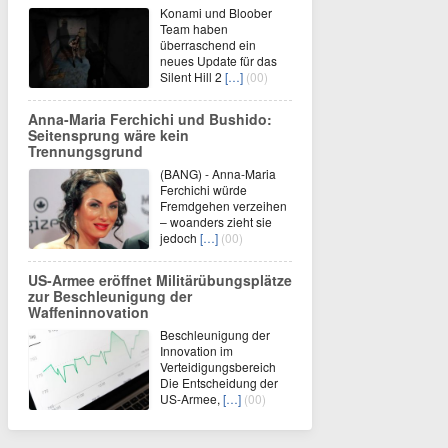
Konami und Bloober
Team haben
überraschend ein
neues Update für das
Silent Hill 2
[…]
(00)
Anna-Maria Ferchichi und Bushido:
Seitensprung wäre kein
Trennungsgrund
(BANG) - Anna-Maria
Ferchichi würde
Fremdgehen verzeihen
– woanders zieht sie
jedoch
[…]
(00)
US-Armee eröffnet Militärübungsplätze
zur Beschleunigung der
Waffeninnovation
Beschleunigung der
Innovation im
Verteidigungsbereich
Die Entscheidung der
US-Armee,
[…]
(00)