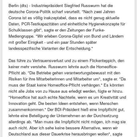
Berlin (dts) - Industriepräsident Siegfried Russwurm hat die
deutsche Corona-Politik scharf verurteilt. "Nach zwei Jahren
Corona ist es völlig inakzeptabel, dass es nicht genug aktuelle
Daten, PCR-Testkapazitäten und einheitliche Hygienekonzepte für
Schulklassen gibt", sagte er den Zeitungen der Funke-
Mediengruppe. "Wir erleben Corona-Gipfel von Bund und Ländern
mit großer Einigkeit - und ein paar Stunden später
landesspezifische Varianten der Entscheidung."
Das führe zu Vertrauensverlust und zu einem Flickenteppich, den
keiner mehr verstehe. Russwurm lehnte auch die Homeoffice-
Pflicht ab. "Die Betriebe gehen verantwortungsbewusst mit den
Risiken für ihre Mitarbeiterinnen und Mitarbeiter um", sagte er. "Da
muss der Staat keine Homeoffice-Pflicht verhängen." Es könnten
nicht alle Jobs von zu Hause aus erledigt werden, fügte er hinzu.
"Homeoffice hat auch echte Nachteile, wenn es um Kreativität und
Innovation geht. Die besten Ideen entstehen, wenn Menschen
zusammenkommen." Der BDI-Präsident hieß eine Impfpflicht gut,
lehnte eine Beteiligung der Unternehmen an der Durchsetzung
allerdings ab. "Man muss die Impfpflicht nicht mögen, ich mag sie
auch nicht. Aber ich sehe keine bessere Alternative, wenn wir
Deutschland aus dieser Dauerkrise herausbringen wollen", sagte