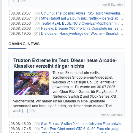
vor 8 Stunden
08.08. 20:57 |
(00)
Cthulhu: The Cosmic Abyss PS5-Horror-Adventure für 27,99€
08.08. 20:57 |
(04)
50% Rabatt auf waipu.tv inkl. Netflix – bereits ab 9€/Monat (statt 17,99€)
08.08. 20:53 |
(00)
Teufel REAL BLUE NC 3 Over-Ear-Kopfhörer mit ANC für 149,99€
08.08. 20:03 |
(00)
Review: Dreame X60 Pro Ultra Complete im Test: 42.000 Pa, 100 °C Moppwäsche & erstaunlich viel Technik in nur 8,9 cm Höhe
08.08. 19:05 |
(01)
Die besten Handyverträge der Woche – Smartphone-Tarife & SIM-Only im Überblick
GAMING-NEWS
Truxton Extreme im Test: Dieser neue Arcade-
Klassiker verzeiht dir gar nichts
Truxton Extreme ist ein vertikal
scrollendes Shoot-‚em-up-Videospiel,
welches von Tatsujin Co. Ltd. entwickelt
geworden ist. Es wurde am 30.07.2026
von Clear River Games für PlayStation 5,
Nintendo Switch 2 und Xbox Series X/S
veröffentlicht. Wir haben unser Daheim in eine Spielhalle
verwandelt und herausgefunden, ob dieser neue Arcade-Titel
auch
[…]
(00)
vor 56 Minuten
08.08. 18:00 |
(00)
Star Fox auf Switch 2 könnte sich zum Flop entwickeln
08.08. 17:45 |
(00)
Take-Two-Chef nennt GTA 6 für 80 Euro ein „unglaubliches Schnäppchen“