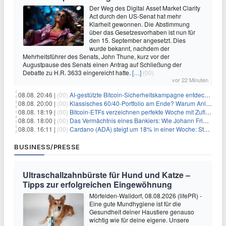
Der Weg des Digital Asset Market Clarity
Act durch den US-Senat hat mehr
Klarheit gewonnen. Die Abstimmung
über das Gesetzesvorhaben ist nun für
den 15. September angesetzt. Dies
wurde bekannt, nachdem der
Mehrheitsführer des Senats, John Thune, kurz vor der
Augustpause des Senats einen Antrag auf Schließung der
Debatte zu H.R. 3633 eingereicht hatte.
[…]
(00)
vor 22 Minuten
08.08. 20:46 |
(00)
AI-gestützte Bitcoin-Sicherheitskampagne entdeckt fast 5.000 Softwareprobleme in 390 Projekten
08.08. 20:00 |
(00)
Klassisches 60/40-Portfolio am Ende? Warum Anleger jetzt radikal umdenken müssen
08.08. 18:19 |
(00)
Bitcoin-ETFs verzeichnen perfekte Woche mit Zuflüssen auf 3-Monats-Hoch
08.08. 18:00 |
(00)
Das Vermächtnis eines Bankiers: Wie Johann Friedrich Städel sein Imperium unsterblich machte
08.08. 16:11 |
(00)
Cardano (ADA) steigt um 18% in einer Woche: Steht ein Kurs von $0,30 bevor?
BUSINESS/PRESSE
Ultraschallzahnbürste für Hund und Katze –
Tipps zur erfolgreichen Eingewöhnung
Mörfelden-Walldorf, 08.08.2026 (lifePR) -
Eine gute Mundhygiene ist für die
Gesundheit deiner Haustiere genauso
wichtig wie für deine eigene. Unsere