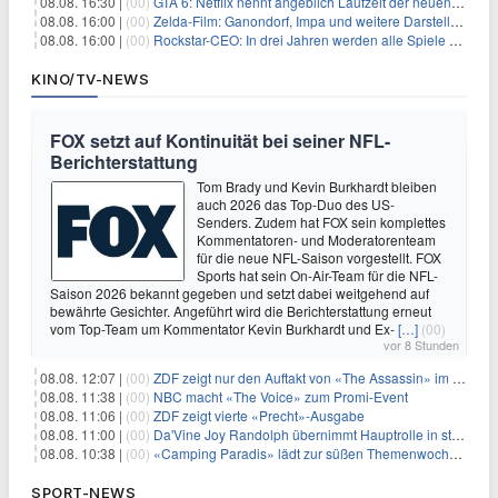
08.08. 16:30 |
(00)
GTA 6: Netflix nennt angeblich Laufzeit der neuen Gameplay-Präsentation
08.08. 16:00 |
(00)
Zelda-Film: Ganondorf, Impa und weitere Darsteller sollen feststehen
08.08. 16:00 |
(00)
Rockstar-CEO: In drei Jahren werden alle Spiele gestreamt
KINO/TV-NEWS
FOX setzt auf Kontinuität bei seiner NFL-
Berichterstattung
Tom Brady und Kevin Burkhardt bleiben
auch 2026 das Top-Duo des US-
Senders. Zudem hat FOX sein komplettes
Kommentatoren- und Moderatorenteam
für die neue NFL-Saison vorgestellt. FOX
Sports hat sein On-Air-Team für die NFL-
Saison 2026 bekannt gegeben und setzt dabei weitgehend auf
bewährte Gesichter. Angeführt wird die Berichterstattung erneut
vom Top-Team um Kommentator Kevin Burkhardt und Ex-
[…]
(00)
vor 8 Stunden
08.08. 12:07 |
(00)
ZDF zeigt nur den Auftakt von «The Assassin» im Fernsehen
08.08. 11:38 |
(00)
NBC macht «The Voice» zum Promi-Event
08.08. 11:06 |
(00)
ZDF zeigt vierte «Precht»-Ausgabe
08.08. 11:00 |
(00)
Da'Vine Joy Randolph übernimmt Hauptrolle in starbesetzter schwarzer Komödie
08.08. 10:38 |
(00)
«Camping Paradis» lädt zur süßen Themenwoche ein
SPORT-NEWS