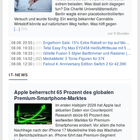
extrem belasten. Was lässt sich dagegen
tun? Die Charité Universitätsmedizin
Berlin wagte einen placebokontrollierten
Versuch und wurde fündig: Ein wenig bekannter Cannabis-
Wirkstoff könnte auf natürlichem Weg helfen. Was hilft gegen
[…]
(00)
vor 5 Stunden
08.08. 20:55 |
(00)
Engelhorn Sale: 15% Extra-Rabatt on top auf Mode- und Sport-Artikel
08.08. 19:33 |
(00)
Tefal Easy Fry Max EY2458 Heißluftfritteuse mit 5 Litern für 64,99€
08.08. 18:33 |
(00)
Gillette Fusion 5 Styler Barttrimmer und Rasierer (All in One) für 16€
08.08. 14:02 |
(02)
MediaMarkt: 3 Tonie-Figuren für 37€
08.08. 12:30 |
(00)
Fallout 4: Anniversary Edition Switch 2 für 42,39€
IT-NEWS
Apple beherrscht 65 Prozent des globalen
Premium-Smartphone-Marktes
Im ersten Halbjahr 2026 hat Apple laut
aktuellen Daten von Counterpoint
Research stolze 65 Prozent des
weltweiten Marktes für Premium-
Smartphones erobert. Vor allem die hohe
Nachfrage nach der iPhone 17 Modellreihe trieb das Wachstum
im Berichtszeitraum an. iPhone führt das Premium-Segment
[…]
(00)