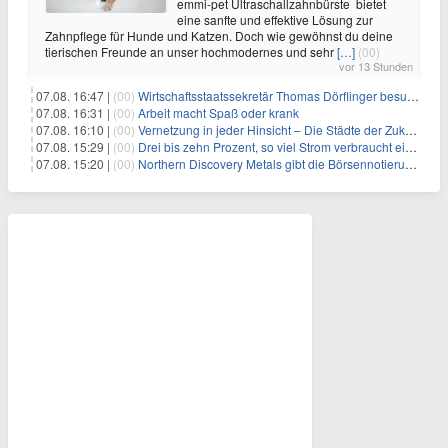
emmi-pet Ultraschallzahnbürste bietet
eine sanfte und effektive Lösung zur
Zahnpflege für Hunde und Katzen. Doch wie gewöhnst du deine
tierischen Freunde an unser hochmodernes und sehr
[…]
(00)
vor 13 Stunden
07.08. 16:47 |
(00)
Wirtschaftsstaatssekretär Thomas Dörflinger besucht Handwerksbetrieb im Kammerbezirk Freiburg
07.08. 16:31 |
(00)
Arbeit macht Spaß oder krank
07.08. 16:10 |
(00)
Vernetzung in jeder Hinsicht – Die Städte der Zukunft sind grün-blau
07.08. 15:29 |
(00)
Drei bis zehn Prozent, so viel Strom verbraucht ein Aufzug im Gebäude
07.08. 15:20 |
(00)
Northern Discovery Metals gibt die Börsennotierung an der Frankfurter Wertpapierbörse bekannt