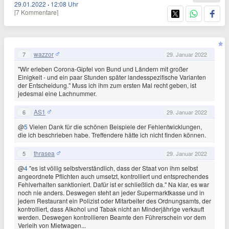
29.01.2022
·
12:08 Uhr
[7 Kommentare]
wazzor
7
29. Januar 2022
"Wir erleben Corona-Gipfel von Bund und Ländern mit großer
Einigkeit - und ein paar Stunden später landesspezifische Varianten
der Entscheidung." Muss ich ihm zum ersten Mal recht geben, ist
jedesmal eine Lachnummer.
AS1
6
29. Januar 2022
@
5
Vielen Dank für die schönen Beispiele der Fehlentwicklungen,
die ich beschrieben habe. Treffendere hätte ich nicht finden können.
thrasea
5
29. Januar 2022
@
4
"es ist völlig selbstverständlich, dass der Staat von ihm selbst
angeordnete Pflichten auch umsetzt, kontrolliert und entsprechendes
Fehlverhalten sanktioniert. Dafür ist er schließlich da." Na klar, es war
noch nie anders. Deswegen steht an jeder Supermarktkasse und in
jedem Restaurant ein Polizist oder Mitarbeiter des Ordnungsamts, der
kontrolliert, dass Alkohol und Tabak nicht an Minderjährige verkauft
werden. Deswegen kontrollieren Beamte den Führerschein vor dem
Verleih von Mietwagen...