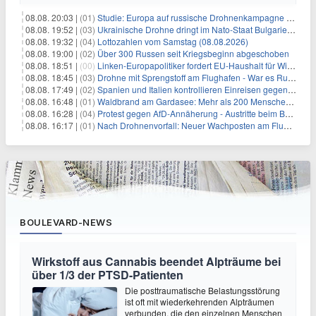
08.08. 20:03 |
(01)
Studie: Europa auf russische Drohnenkampagne unzureichend vorbereitet
08.08. 19:52 |
(03)
Ukrainische Drohne dringt im Nato-Staat Bulgarien ein
08.08. 19:32 |
(04)
Lottozahlen vom Samstag (08.08.2026)
08.08. 19:00 |
(02)
Über 300 Russen seit Kriegsbeginn abgeschoben
08.08. 18:51 |
(00)
Linken-Europapolitiker fordert EU-Haushalt für Wirtschaftsumbau
08.08. 18:45 |
(03)
Drohne mit Sprengstoff am Flughafen - War es Russland?
08.08. 17:49 |
(02)
Spanien und Italien kontrollieren Einreisen gegenseitig
08.08. 16:48 |
(01)
Waldbrand am Gardasee: Mehr als 200 Menschen evakuiert
08.08. 16:28 |
(04)
Protest gegen AfD-Annäherung - Austritte beim BSW Sachsen-Anhalt
08.08. 16:17 |
(01)
Nach Drohnenvorfall: Neuer Wachposten am Flughafen
BOULEVARD-NEWS
Wirkstoff aus Cannabis beendet Alpträume bei
über 1/3 der PTSD-Patienten
Die posttraumatische Belastungsstörung
ist oft mit wiederkehrenden Alpträumen
verbunden, die den einzelnen Menschen