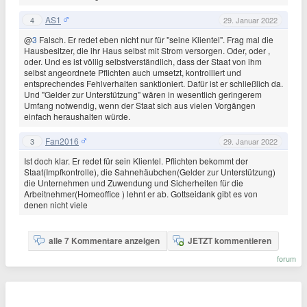
AS1
4
29. Januar 2022
@
3
Falsch. Er redet eben nicht nur für "seine Klientel". Frag mal die
Hausbesitzer, die ihr Haus selbst mit Strom versorgen. Oder, oder ,
oder. Und es ist völlig selbstverständlich, dass der Staat von ihm
selbst angeordnete Pflichten auch umsetzt, kontrolliert und
entsprechendes Fehlverhalten sanktioniert. Dafür ist er schließlich da.
Und "Gelder zur Unterstützung" wären in wesentlich geringerem
Umfang notwendig, wenn der Staat sich aus vielen Vorgängen
einfach heraushalten würde.
Fan2016
3
29. Januar 2022
Ist doch klar. Er redet für sein Klientel. Pflichten bekommt der
Staat(Impfkontrolle), die Sahnehäubchen(Gelder zur Unterstützung)
die Unternehmen und Zuwendung und Sicherheiten für die
Arbeitnehmer(Homeoffice ) lehnt er ab. Gottseidank gibt es von
denen nicht viele
alle 7 Kommentare anzeigen
JETZT kommentieren
forum