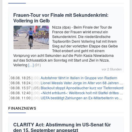
Frauen-Tour vor Finale mit Sekundenkrimi:
Vollering in Gelb
Nizza (dpa) - Beim Finale der Tour de
France der Frauen winkt erneut ein
Sekundenkrimi. Die niederländische
Topfavoritin Demi Vollering hat mit ihrem
Sieg auf der vorletzten Etappe das Gelbe
Trikot erobert und geht mit einem
Vorsprung von acht Sekunden auf die Polin Kasia Niewiadoma
auf das Schlussstück am Sonntag mit Start und Ziel in Nizza.
Vollering
[…]
(01)
vor 2 Stunden
08.08. 18:25 |
(00)
Autofahrer fährt in Italien in Gruppe von Radlern
08.08. 18:24 |
(00)
Lionel Messis Vater Jorge im Alter von 68 Jahren gestorben
08.08. 15:37 |
(05)
Blackout stoppt Apnoetaucher kurz vor Tiefenrekord
08.08. 12:40 |
(00)
«Nicht erträumt»: Wellbrock holt mit Staffel drittes EM-Gold
08.08. 11:00 |
(00)
UEFA bestätigt Zahlungen an Ex-Mitarbeiterin von Infantino
FINANZNEWS
CLARITY Act: Abstimmung im US-Senat für
den 15. September angesetzt