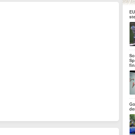
EU
st
So
Sp
fi
Go
de