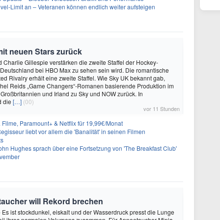
evel-Limit an – Veteranen können endlich weiter aufsteigen
mit neuen Stars zurück
 Charlie Gillespie verstärken die zweite Staffel der Hockey-
 Deutschland bei HBO Max zu sehen sein wird. Die romantische
d Rivalry erhält eine zweite Staffel. Wie Sky UK bekannt gab,
achel Reids „Game Changers“-Romanen basierende Produktion im
 Großbritannien und Irland zu Sky und NOW zurück. In
d die
[…]
(00)
vor 11 Stunden
& Filme, Paramount+ & Netflix für 19,99€/Monat
gisseur liebt vor allem die 'Banalität' in seinen Filmen
ts
ohn Hughes sprach über eine Fortsetzung von 'The Breakfast Club'
ovember
oetaucher will Rekord brechen
- Es ist stockdunkel, eiskalt und der Wasserdruck presst die Lunge
teil ihres normalen Volumens zusammen. Für Apnoetaucher Minja