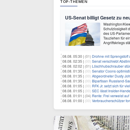
TOP-THEMEN
US-Senat billigt Gesetz zu n
Washington/Kiew 
Schutzlosigkeit 
des US-Parlamen
Tauziehen für ei
Angriffskriegs s
08.08. 05:30 |
(01)
Drohne mit Sprengstoff
08.08. 02:35 |
(00)
Senat verschiebt Abstimmung ü
08.08. 02:02 |
(01)
Löschhubschrauber stür
08.08. 01:35 |
(00)
Senator Coons optimisti
08.08. 01:35 |
(00)
Abgeordneter Dusty Johnson s
08.08. 01:35 |
(00)
Bipartisan Russland-San
08.08. 01:05 |
(00)
RFK Jr. setzt sich für vi
08.08. 01:05 |
(00)
SEC lässt Insider-Hand
08.08. 01:01 |
(04)
Rente: Frei verweist au
08.08. 01:00 |
(00)
Verbraucherschützer fo