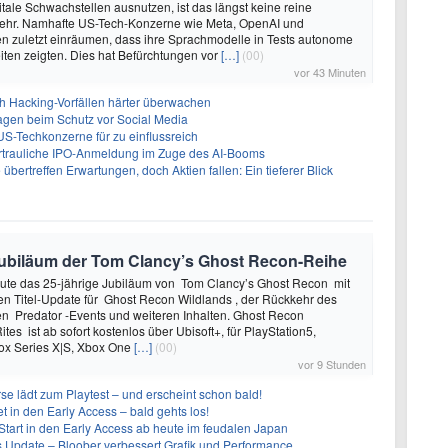
itale Schwachstellen ausnutzen, ist das längst keine reine
ehr. Namhafte US-Tech-Konzerne wie Meta, OpenAI und
n zuletzt einräumen, dass ihre Sprachmodelle in Tests autonome
ten zeigten. Dies hat Befürchtungen vor
[…]
(00)
vor 43 Minuten
ch Hacking-Vorfällen härter überwachen
sagen beim Schutz vor Social Media
US-Techkonzerne für zu einflussreich
vertrauliche IPO-Anmeldung im Zuge des AI-Booms
bertreffen Erwartungen, doch Aktien fallen: Ein tieferer Blick
e Jubiläum der Tom Clancy’s Ghost Recon-Reihe
heute das 25-jährige Jubiläum von Tom Clancy’s Ghost Recon mit
n Titel-Update für Ghost Recon Wildlands , der Rückkehr des
en Predator -Events und weiteren Inhalten. Ghost Recon
ites ist ab sofort kostenlos über Ubisoft+, für PlayStation5,
box Series X|S, Xbox One
[…]
(00)
vor 9 Stunden
se lädt zum Playtest – und erscheint schon bald!
t in den Early Access – bald gehts los!
Start in den Early Access ab heute im feudalen Japan
ues Update – Bloober verbessert Grafik und Performance