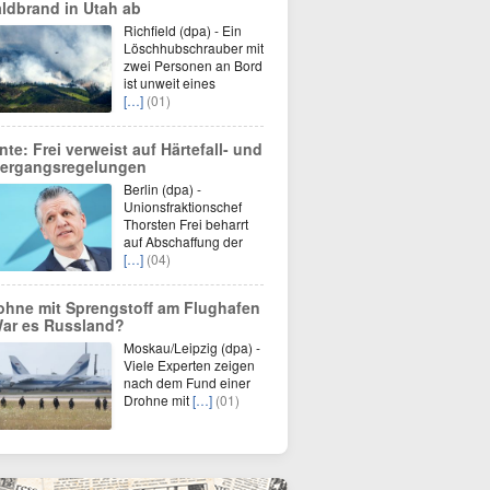
ldbrand in Utah ab
Richfield (dpa) - Ein
Löschhubschrauber mit
zwei Personen an Bord
ist unweit eines
[…]
(01)
nte: Frei verweist auf Härtefall- und
ergangsregelungen
Berlin (dpa) -
Unionsfraktionschef
Thorsten Frei beharrt
auf Abschaffung der
[…]
(04)
ohne mit Sprengstoff am Flughafen
War es Russland?
Moskau/Leipzig (dpa) -
Viele Experten zeigen
nach dem Fund einer
Drohne mit
[…]
(01)