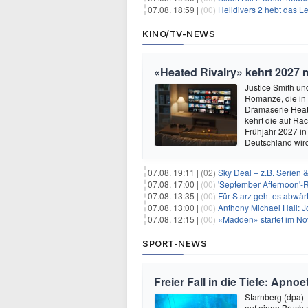
07.08. 18:59 |
(00)
Helldivers 2 hebt das L
KINO/TV-NEWS
«Heated Rivalry» kehrt 2027 
Justice Smith und
Romanze, die in
Dramaserie Heate
kehrt die auf R
Frühjahr 2027 in
Deutschland wir
07.08. 19:11 |
(02)
Sky Deal – z.B. Serien 
07.08. 17:00 |
(00)
'September Afternoon'-Re
07.08. 13:35 |
(00)
Für Starz geht es abwär
07.08. 13:00 |
(00)
Anthony Michael Hall: J
07.08. 12:15 |
(00)
«Madden» startet im N
SPORT-NEWS
Freier Fall in die Tiefe: Apn
Starnberg (dpa) 
auf einen Bruch