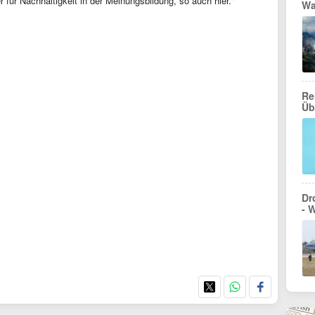
r für Nachhaltigkeit in der Meinungsbildung, so auch hier."
Wa
Re
Üb
Dr
- 