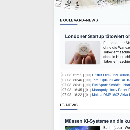
BOULEVARD-NEWS
Londoner Startup tätowiert o
Ein Londoner Sta
ohne die Warteze
Tätowiermaschine 
oberste Hautschi
Tätowiermaschine
07.08. 21:11 |
(00)
Hitster Film- und Serie
07.08. 20:46 |
(00)
Tefal OptiGrill 4in1 XL
07.08. 20:31 |
(00)
PickSport: Schöffel, No
07.08. 18:45 |
(01)
Monopoly Harry Potter Ed
07.08. 18:22 |
(01)
Makita DMP180Z Akku-K
IT-NEWS
Müssen KI-Systeme an die k
Berlin (dpa) - W