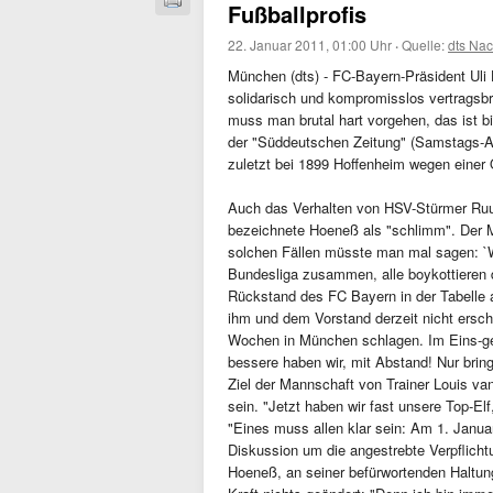
Fußballprofis
22. Januar 2011, 01:00 Uhr
·
Quelle:
dts Nac
München (dts) - FC-Bayern-Präsident Uli 
solidarisch und kompromisslos vertragsb
muss man brutal hart vorgehen, das ist bi
der "Süddeutschen Zeitung" (Samstags-A
zuletzt bei 1899 Hoffenheim wegen einer 
Auch das Verhalten von HSV-Stürmer Ruud
bezeichnete Hoeneß als "schlimm". Der 
solchen Fällen müsste man mal sagen: `Wa
Bundesliga zusammen, alle boykottieren d
Rückstand des FC Bayern in der Tabelle
ihm und dem Vorstand derzeit nicht erschl
Wochen in München schlagen. Im Eins-ge
bessere haben wir, mit Abstand! Nur brin
Ziel der Mannschaft von Trainer Louis va
sein. "Jetzt haben wir fast unsere Top-E
"Eines muss allen klar sein: Am 1. Janua
Diskussion um die angestrebte Verpflich
Hoeneß, an seiner befürwortenden Haltu