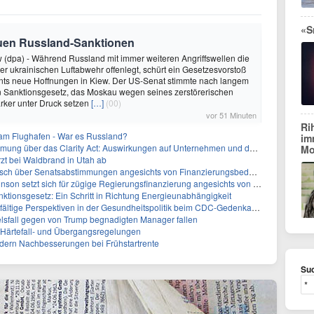
«S
euen Russland-Sanktionen
(dpa) - Während Russland mit immer weiteren Angriffswellen die
der ukrainischen Luftabwehr offenlegt, schürt ein Gesetzesvorstoß
ts neue Hoffnungen in Kiew. Der US-Senat stimmte nach langem
n Sanktionsgesetz, das Moskau wegen seines zerstörerischen
tärker unter Druck setzen
[…]
(00)
vor 51 Minuten
Ri
 am Flughafen - War es Russland?
im
ber das Clarity Act: Auswirkungen auf Unternehmen und das Vertrauen der Investoren
Mo
zt bei Waldbrand in Utah ab
sch über Senatsabstimmungen angesichts von Finanzierungsbedenken
etzt sich für zügige Regierungsfinanzierung angesichts von Shutdown-Risiken ein
ktionsgesetz: Ein Schritt in Richtung Energieunabhängigkeit
elfältige Perspektiven in der Gesundheitspolitik beim CDC-Gedenkakt ein
elsfall gegen von Trump begnadigten Manager fallen
f Härtefall- und Übergangsregelungen
rdern Nachbesserungen bei Frühstartrente
Suc