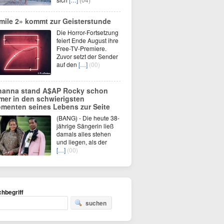
mile 2» kommt zur Geisterstunde
Die Horror-Fortsetzung
feiert Ende August ihre
Free-TV-Premiere.
Zuvor setzt der Sender
auf den
[…]
(00)
hanna stand A$AP Rocky schon
mer in den schwierigsten
menten seines Lebens zur Seite
(BANG) - Die heute 38-
jährige Sängerin ließ
damals alles stehen
und liegen, als der
[…]
(00)
hbegriff
suchen