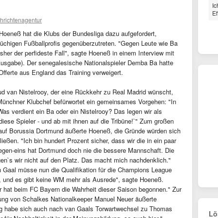
Ic
Ef
hrichtenagentur
Hoeneß hat die Klubs der Bundesliga dazu aufgefordert,
rüchigen Fußballprofis gegenüberzutreten. "Gegen Leute wie Ba
sher der perfideste Fall", sagte Hoeneß in einem Interview mit
usgabe). Der senegalesische Nationalspieler Demba Ba hatte
Offerte aus England das Training verweigert.
 van Nistelrooy, der eine Rückkehr zu Real Madrid wünscht,
Münchner Klubchef befürwortet ein gemeinsames Vorgehen: "In
s verdient ein Ba oder ein Nistelrooy? Das legen wir als
iese Spieler - und ab mit ihnen auf die Tribüne!`" Zum großen
 auf Borussia Dortmund äußerte Hoeneß, die Gründe würden sich
ießen. "Ich bin hundert Prozent sicher, dass wir die in ein paar
gen-eins hat Dortmund doch nie die bessere Mannschaft. Die
gen`s wir nicht auf den Platz. Das macht mich nachdenklich."
n Gaal müsse nun die Qualifikation für die Champions League
lf, und es gibt keine WM mehr als Ausrede", sagte Hoeneß.
r hat beim FC Bayern die Wahrheit dieser Saison begonnen." Zur
tung von Schalkes Nationalkeeper Manuel Neuer äußerte
ng habe sich auch nach van Gaals Torwartwechsel zu Thomas
Lö