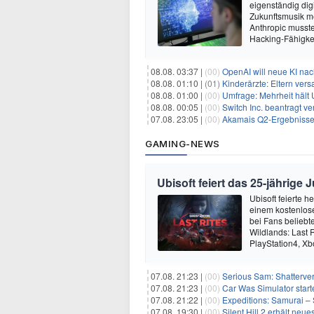
eigenständig dig
Zukunftsmusik m
Anthropic musste
Hacking-Fähigkei
08.08. 03:37 |
(00)
OpenAI will neue KI na
08.08. 01:10 |
(01)
Kinderärzte: Eltern ver
08.08. 01:00 |
(00)
Umfrage: Mehrheit hält 
08.08. 00:05 |
(00)
Switch Inc. beantragt 
07.08. 23:05 |
(00)
Akamais Q2-Ergebnisse ü
GAMING-NEWS
Ubisoft feiert das 25-jährig
Ubisoft feierte 
einem kostenlose
bei Fans beliebt
Wildlands: Last R
PlayStation4, X
07.08. 21:23 |
(00)
Serious Sam: Shatterver
07.08. 21:23 |
(00)
Car Was Simulator starte
07.08. 21:22 |
(00)
Expeditions: Samurai – 
07.08. 19:30 |
(00)
Silent Hill 2 erhält ne