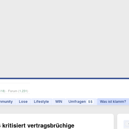
118
) · Forum (
1.231
)
munity
Lose
Lifestyle
WIN
Umfragen
Was ist klamm?
$$
kritisiert vertragsbrüchige