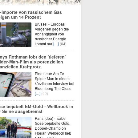
-Importe von russischem Gas
eigen um 14 Prozent
Brüssel - Europas
Vorgehen gegen die
Abhängigkeit von
russischer Energie
kommt nur
[…]
(04)
nys Rothman lobt den 'tieferen'
ider-Man-Film als potenziellen
nanziellen Kraftprotz
Eine neue Ära für
Spider-Man In einem
kürzlichen Interview bei
Bloomberg The Close
[…]
(00)
se bejubelt EM-Gold - Wellbrock in
r Seine ausgebremst
Paris (dpa) - Isabel
Gose bejubelte Gold,
Doppel-Champion
Florian Wellbrock ließ
sich
[…]
(04)