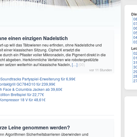
Di
0
0
0
0
hne einen einzigen Nadelstich
0
0
rt-up will das Tätowieren neu erfinden, ohne Nadelstiche und
Let
it einer klassischen Sitzung. CipherX ersetzt die
0
durch ein Pflaster voller Mikronadeln, die Pigment direkt in die
0
cht abgeben. Herkömmliche Verfahren wie robotergestützte
3
n setzen weiterhin auf klassische Nadeln,
[…]
(00)
3
vor 11 Stunden
2
2
n-Soundtracks Partyspiel-Erweiterung für 6,99€
2
 Kontaktgrill GC784D10 für 239,99€
rth Face & Columbia Jacken ab 39,60€
ition Brettspiel für 22,77€
ompressor 18 V für 48,61€
urze Leine genommen werden?
enn Algorithmen Sicherheitsbarrieren überwinden und