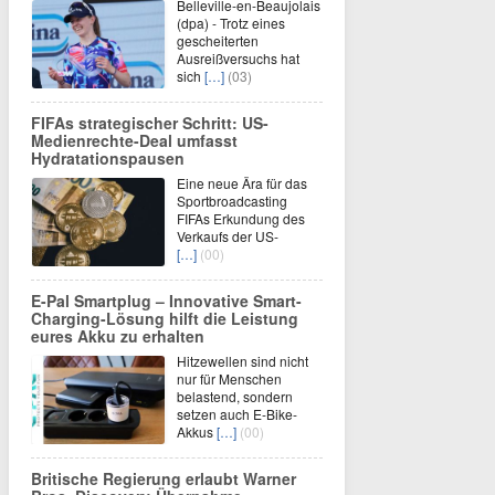
Belleville-en-Beaujolais
(dpa) - Trotz eines
gescheiterten
Ausreißversuchs hat
sich
[…]
(03)
FIFAs strategischer Schritt: US-
Medienrechte-Deal umfasst
Hydratationspausen
Eine neue Ära für das
Sportbroadcasting
FIFAs Erkundung des
Verkaufs der US-
[…]
(00)
E-Pal Smartplug – Innovative Smart-
Charging-Lösung hilft die Leistung
eures Akku zu erhalten
Hitzewellen sind nicht
nur für Menschen
belastend, sondern
setzen auch E-Bike-
Akkus
[…]
(00)
Britische Regierung erlaubt Warner