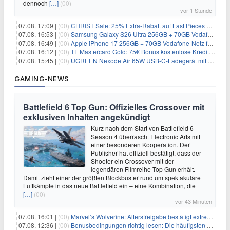
dennoch
[…]
(00)
vor 1 Stunde
07.08. 17:09 |
(00)
CHRIST Sale: 25% Extra-Rabatt auf Last Pieces bei Schmuck & Uhren
07.08. 16:53 |
(00)
Samsung Galaxy S26 Ultra 256GB + 70GB Vodafone-Netz für 34,99€/Monat (effektiv 4,74€/Monat)
07.08. 16:49 |
(00)
Apple iPhone 17 256GB + 70GB Vodafone-Netz für 34,99€/Monat (effektiv 6,41€/Monat)
07.08. 16:12 |
(00)
TF Mastercard Gold: 75€ Bonus kostenlose Kreditkarte ohne Fremdwährungsgebühren
07.08. 15:45 |
(00)
UGREEN Nexode Air 65W USB-C-Ladegerät mit GaN-Technik für 24,99€
GAMING-NEWS
Battlefield 6 Top Gun: Offizielles Crossover mit
exklusiven Inhalten angekündigt
Kurz nach dem Start von Battlefield 6
Season 4 überrascht Electronic Arts mit
einer besonderen Kooperation. Der
Publisher hat offiziell bestätigt, dass der
Shooter ein Crossover mit der
legendären Filmreihe Top Gun erhält.
Damit zieht einer der größten Blockbuster rund um spektakuläre
Luftkämpfe in das neue Battlefield ein – eine Kombination, die
[…]
(00)
vor 43 Minuten
07.08. 16:01 |
(00)
Marvel’s Wolverine: Altersfreigabe bestätigt extreme Gewalt und düstere Szenen
07.08. 12:36 |
(00)
Bonusbedingungen richtig lesen: Die häufigsten Stolperfallen