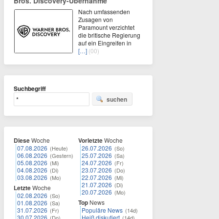
Bros. Discovery-Übernahme
Nach umfassenden
Zusagen von
Paramount verzichtet
die britische Regierung
auf ein Eingreifen in
[…]
(00)
Suchbegriff
suchen
Diese
Woche
Vorletzte
Woche
07.08.2026
26.07.2026
(Heute)
(So)
06.08.2026
25.07.2026
(Gestern)
(Sa)
05.08.2026
24.07.2026
(Mi)
(Fr)
04.08.2026
23.07.2026
(Di)
(Do)
03.08.2026
22.07.2026
(Mo)
(Mi)
21.07.2026
(Di)
Letzte
Woche
20.07.2026
(Mo)
02.08.2026
(So)
Top
News
01.08.2026
(Sa)
31.07.2026
Populäre News
(Fr)
(14d)
30.07.2026
Heiß diskutiert
(Do)
(14d)