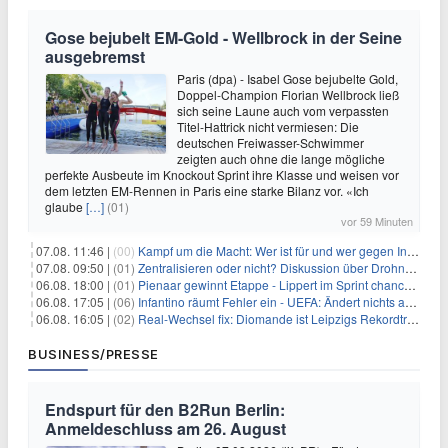
Gose bejubelt EM-Gold - Wellbrock in der Seine
ausgebremst
Paris (dpa) - Isabel Gose bejubelte Gold,
Doppel-Champion Florian Wellbrock ließ
sich seine Laune auch vom verpassten
Titel-Hattrick nicht vermiesen: Die
deutschen Freiwasser-Schwimmer
zeigten auch ohne die lange mögliche
perfekte Ausbeute im Knockout Sprint ihre Klasse und weisen vor
dem letzten EM-Rennen in Paris eine starke Bilanz vor. «Ich
glaube
[…]
(01)
vor 59 Minuten
07.08. 11:46 |
(00)
Kampf um die Macht: Wer ist für und wer gegen Infantino?
07.08. 09:50 |
(01)
Zentralisieren oder nicht? Diskussion über Drohnenabwehr
06.08. 18:00 |
(01)
Pienaar gewinnt Etappe - Lippert im Sprint chancenlos
06.08. 17:05 |
(06)
Infantino räumt Fehler ein - UEFA: Ändert nichts an Boykott
06.08. 16:05 |
(02)
Real-Wechsel fix: Diomande ist Leipzigs Rekordtransfer
BUSINESS/PRESSE
Endspurt für den B2Run Berlin:
Anmeldeschluss am 26. August