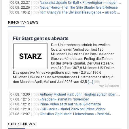
06.08. 22:27 |
(00)
Naturalist Update für Ball x Pit verfügbar — neuer Content auf allen Plattformen
06.08. 22:26 |
(00)
Neuer Horror‑Titel The Skin Stapler feiert Release
06.08. 19:42 |
(00)
Tom Clancy’s The Division Resurgence – ab sofort für euch verfügbar
KINO/TV-NEWS
Für Starz geht es abwärts
Das Unternehmen schrieb im zweiten
Quartal einen Verlust von fast 190
Millionen US-Dollar. Der Pay-TV-Sender
Starz verkündete am Freitag die Zahlen
für das zweite Quartal. Der Umsatz sank
von 319,7 auf 307,9 Millionen US-Dollar.
Das operative Minus vergrößerte sich von 42,6 auf 190,6
Millionen US-Dollar. Der Nettoverlust des Unternehmens stieg in
den Monaten April, Mai und Juni 2026 von 42,5
[…]
(00)
vor 3 Stunden
07.08. 13:00 |
(00)
Anthony Michael Hall: John Hughes sprach über eine Fortsetzung von 'The Breakfast Club'
07.08. 12:15 |
(00)
«Madden» startet im November
07.08. 12:12 |
(00)
Prime Video setzt auf neue K-Romanze
07.08. 12:10 |
(00)
«Kill Jackie» startet 2026 bei Prime Video
07.08. 12:07 |
(00)
Christian Zipfel dreht Liebesdrama «Pestizid»
SPORT-NEWS