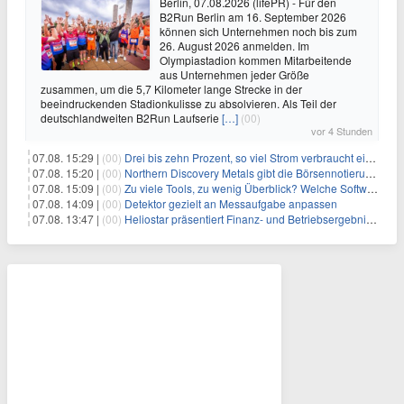
Berlin, 07.08.2026 (lifePR) - Für den
B2Run Berlin am 16. September 2026
können sich Unternehmen noch bis zum
26. August 2026 anmelden. Im
Olympiastadion kommen Mitarbeitende
aus Unternehmen jeder Größe
zusammen, um die 5,7 Kilometer lange Strecke in der
beeindruckenden Stadionkulisse zu absolvieren. Als Teil der
deutschlandweiten B2Run Laufserie
[…]
(00)
vor 4 Stunden
07.08. 15:29 |
(00)
Drei bis zehn Prozent, so viel Strom verbraucht ein Aufzug im Gebäude
07.08. 15:20 |
(00)
Northern Discovery Metals gibt die Börsennotierung an der Frankfurter Wertpapierbörse bekannt
07.08. 15:09 |
(00)
Zu viele Tools, zu wenig Überblick? Welche Software IT-Dienstleister wirklich brauchen
07.08. 14:09 |
(00)
Detektor gezielt an Messaufgabe anpassen
07.08. 13:47 |
(00)
Heliostar präsentiert Finanz- und Betriebsergebnis für das zweite Quartal 2026 mit Goldproduktion und Barreserven in Rekordhöhe