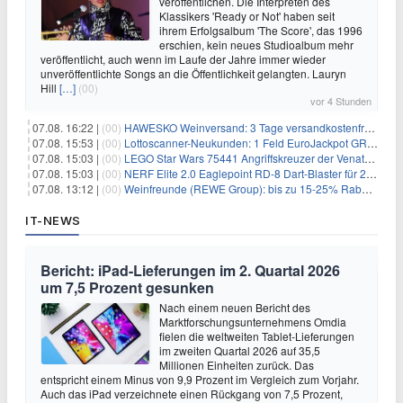
veröffentlichen. Die Interpreten des
Klassikers 'Ready or Not' haben seit
ihrem Erfolgsalbum 'The Score', das 1996
erschien, kein neues Studioalbum mehr
veröffentlicht, auch wenn im Laufe der Jahre immer wieder
unveröffentlichte Songs an die Öffentlichkeit gelangten. Lauryn
Hill
[…]
(00)
vor 4 Stunden
07.08. 16:22 |
(00)
HAWESKO Weinversand: 3 Tage versandkostenfrei bestellen (MBW 25€)
07.08. 15:53 |
(00)
Lottoscanner-Neukunden: 1 Feld EuroJackpot GRATIS spielen
07.08. 15:03 |
(00)
LEGO Star Wars 75441 Angriffskreuzer der Venator-Klasse für 50,25€
07.08. 15:03 |
(00)
NERF Elite 2.0 Eaglepoint RD-8 Dart-Blaster für 20,49€
07.08. 13:12 |
(00)
Weinfreunde (REWE Group): bis zu 15-25% Rabatt je nach Anzahl der Flaschen
IT-NEWS
Bericht: iPad-Lieferungen im 2. Quartal 2026
um 7,5 Prozent gesunken
Nach einem neuen Bericht des
Marktforschungsunternehmens Omdia
fielen die weltweiten Tablet-Lieferungen
im zweiten Quartal 2026 auf 35,5
Millionen Einheiten zurück. Das
entspricht einem Minus von 9,9 Prozent im Vergleich zum Vorjahr.
Auch das iPad verzeichnete einen Rückgang von 7,5 Prozent,