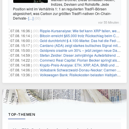
Indizes, Devisen und Rohstoffe. Jede
Position wird im Verhältnis 1: 1 an regulierten TradFi-Börsen
abgesichert, was Carbon zur größten TradFi-nativen On-Chain-
Derivate-
[…]
(00)
vor 55 Minuten
07.08. 16:36 |
(00)
Ripple-Kursanalyse: Wie tief kann XRP fallen, wenn die $1-Unterstützung am Wochenende verloren geht?
07.08. 16:14 |
(00)
Bitcoin erreicht $65.000 trotz Rückschlag beim CLARITY Act und fehlendem US-Iran-Abkommen
07.08. 16:00 |
(00)
Gold durchbricht $ 4.100-Marke: Das hat die Fed-Entscheidung ausgelöst
07.08. 15:17 |
(00)
Cardano (ADA) zeigt starkes bullisches Signal mit Potenzial für 200% Kursanstieg
07.08. 15:00 |
(00)
Goldpreis crashte um 30% – jetzt zeigen neue Daten: War es berechtigt?
07.08. 14:59 |
(00)
Stefan Zeidler: Dieser zehnjährige Aufwärtstrend macht mich optimistisch
07.08. 14:22 |
(00)
Commerz Real Capital: Florian Becker springt als Leiter ein
07.08. 14:08 |
(00)
Krypto-Preis-Analyse: ETH, XRP, ADA, BNB und HYPE
07.08. 14:06 |
(00)
Volksbank Schwarzwald-Donau-Neckar: Carmen Wedam übernimmt Aufsichtsratsvorsitz
07.08. 13:36 |
(00)
Volkswagen Bank: Risikokosten belasten Halbjahresergebnis
TOP-THEMEN