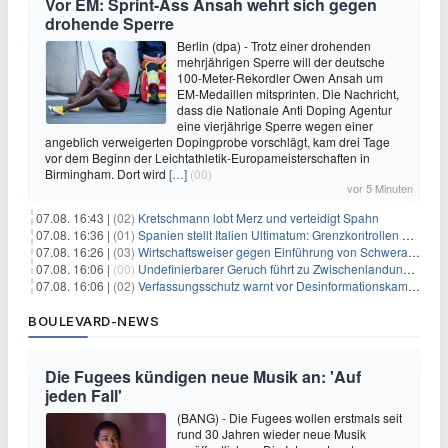
Vor EM: Sprint-Ass Ansah wehrt sich gegen
drohende Sperre
Berlin (dpa) - Trotz einer drohenden
mehrjährigen Sperre will der deutsche
100-Meter-Rekordler Owen Ansah um
EM-Medaillen mitsprinten. Die Nachricht,
dass die Nationale Anti Doping Agentur
eine vierjährige Sperre wegen einer
angeblich verweigerten Dopingprobe vorschlägt, kam drei Tage
vor dem Beginn der Leichtathletik-Europameisterschaften in
Birmingham. Dort wird
[…]
(00)
vor 5 Minuten
07.08. 16:43 |
(02)
Kretschmann lobt Merz und verteidigt Spahn
07.08. 16:36 |
(01)
Spanien stellt Italien Ultimatum: Grenzkontrollen beenden
07.08. 16:26 |
(03)
Wirtschaftsweiser gegen Einführung von Schwerarbeiter-Rente
07.08. 16:06 |
(00)
Undefinierbarer Geruch führt zu Zwischenlandung von Flieger
07.08. 16:06 |
(02)
Verfassungsschutz warnt vor Desinformationskampagne gegen Merz
BOULEVARD-NEWS
Die Fugees kündigen neue Musik an: 'Auf
jeden Fall'
(BANG) - Die Fugees wollen erstmals seit
rund 30 Jahren wieder neue Musik