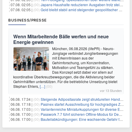
07.08. 02:05 |
(00)
Japans Haushalte reduzieren Ausgaben trotz steigender Löhne: Ein Warnsignal für das Wachstum
07.08. 02:05 |
(00)
Gold bleibt stabil amid steigender geopolitischer Spannungen im Persischen Golf
BUSINESS/PRESSE
Wenn Mitarbeitende Bälle werfen und neue
Energie gewinnen
München, 06.08.2026 (lifePR) - Neuro-
Jonglage verbindet Jonglierbewegungen
mit Erkenntnissen aus der
Gehirnforschung, um Konzentration,
Motivation und Teamgefühl zu stärken.
Das Konzept setzt dabei vor allem auf
koordinative Überkreuzbewegungen, die die Aktivierung beider
Gehirnhälften unterstützen. Für die betriebliche Umsetzung bietet
Stephan Ehlers,
[…]
(00)
vor 13 Stunden
06.08. 17:34 |
(00)
Steigende Adipositasrate zeigt strukturellen Handlungsbedarf bei der Ernährung schulpflichtiger Kinder
06.08. 17:18 |
(00)
Pasinex startet Ausschreibung für hochgradiges Zinksulfidkonzentrat mit Germanium- und Silbergehalten und stellt ein Betriebsupdate bereit
06.08. 17:03 |
(00)
Variantenreiche Miniaturkupplungen für diverse Einsatzbereiche
06.08. 17:00 |
(00)
Passwork 7.7 führt sicheren Offline-Modus für Desktop- und Mobile-Apps ein
06.08. 17:00 |
(00)
Bauteilabkündigungen: Eine wachsende Gefahr für industrielle Elektroniksysteme