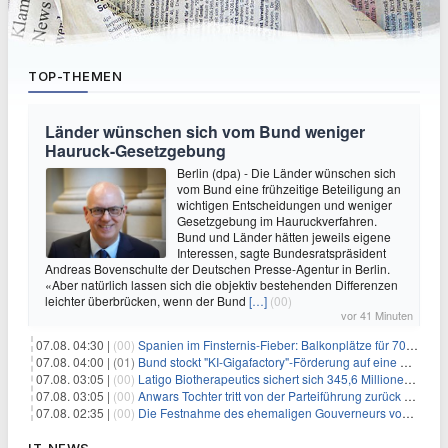
TOP-THEMEN
Länder wünschen sich vom Bund weniger
Hauruck-Gesetzgebung
Berlin (dpa) - Die Länder wünschen sich
vom Bund eine frühzeitige Beteiligung an
wichtigen Entscheidungen und weniger
Gesetzgebung im Hauruckverfahren.
Bund und Länder hätten jeweils eigene
Interessen, sagte Bundesratspräsident
Andreas Bovenschulte der Deutschen Presse-Agentur in Berlin.
«Aber natürlich lassen sich die objektiv bestehenden Differenzen
leichter überbrücken, wenn der Bund
[…]
(00)
vor 41 Minuten
07.08. 04:30 |
(00)
Spanien im Finsternis-Fieber: Balkonplätze für 700 Euro
07.08. 04:00 |
(01)
Bund stockt "KI-Gigafactory"-Förderung auf eine Milliarde Euro auf
07.08. 03:05 |
(00)
Latigo Biotherapeutics sichert sich 345,6 Millionen Dollar in einer erhöhten IPO und ebnet den Weg für nicht-opioide Schmerztherapie
07.08. 03:05 |
(00)
Anwars Tochter tritt von der Parteiführung zurück und hebt politische Turbulenzen hervor
07.08. 02:35 |
(00)
Die Festnahme des ehemaligen Gouverneurs von Mexiko hebt die anhaltenden Herausforderungen in der Governance und im Geschäftsumfeld hervor