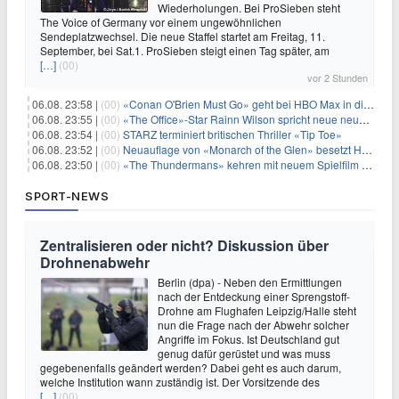
Wiederholungen. Bei ProSieben steht
The Voice of Germany vor einem ungewöhnlichen
Sendeplatzwechsel. Die neue Staffel startet am Freitag, 11.
September, bei Sat.1. ProSieben steigt einen Tag später, am
[…]
(00)
vor 2 Stunden
06.08. 23:58 |
(00)
«Conan O'Brien Must Go» geht bei HBO Max in die dritte Runde
06.08. 23:55 |
(00)
«The Office»-Star Rainn Wilson spricht neue neuseeländische Serie «Settling»
06.08. 23:54 |
(00)
STARZ terminiert britischen Thriller «Tip Toe»
06.08. 23:52 |
(00)
Neuauflage von «Monarch of the Glen» besetzt Hauptrollen
06.08. 23:50 |
(00)
«The Thundermans» kehren mit neuem Spielfilm zurück
SPORT-NEWS
Zentralisieren oder nicht? Diskussion über
Drohnenabwehr
Berlin (dpa) - Neben den Ermittlungen
nach der Entdeckung einer Sprengstoff-
Drohne am Flughafen Leipzig/Halle steht
nun die Frage nach der Abwehr solcher
Angriffe im Fokus. Ist Deutschland gut
genug dafür gerüstet und was muss
gegebenenfalls geändert werden? Dabei geht es auch darum,
welche Institution wann zuständig ist. Der Vorsitzende des
[…]
(00)