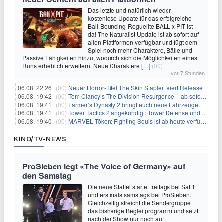
Das letzte und natürlich wieder
kostenlose Update für das erfolgreiche
Ball-Bouncing-Roguelite BALL x PIT ist
da! The Naturalist Update ist ab sofort auf
allen Plattformen verfügbar und fügt dem
Spiel noch mehr Charaktere, Bälle und
Passive Fähigkeiten hinzu, wodurch sich die Möglichkeiten eines
Runs erheblich erweitern. Neue Charaktere
[…]
(00)
vor 7 Stunden
06.08. 22:26 |
(00)
Neuer Horror‑Titel The Skin Stapler feiert Release
06.08. 19:42 |
(00)
Tom Clancy’s The Division Resurgence – ab sofort für euch verfügbar
06.08. 19:41 |
(00)
Farmer’s Dynasty 2 bringt euch neue Fahrzeuge
06.08. 19:41 |
(00)
Tower Tactics 2 angekündigt: Tower Defense und Deckbuilding Kombo kehrt zurück
06.08. 19:40 |
(00)
MARVEL Tōkon: Fighting Souls ist ab heute verfügbar
KINO/TV-NEWS
ProSieben legt «The Voice of Germany» auf
den Samstag
Die neue Staffel startet freitags bei Sat.1
und erstmals samstags bei ProSieben.
Gleichzeitig streicht die Sendergruppe
das bisherige Begleitprogramm und setzt
nach der Show nur noch auf