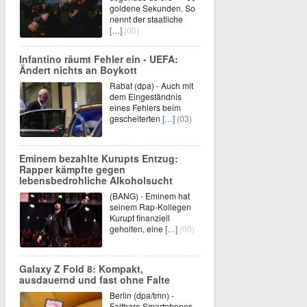
goldene Sekunden. So
nennt der staatliche
[…]
(00)
Infantino räumt Fehler ein - UEFA:
Ändert nichts an Boykott
Rabat (dpa) - Auch mit
dem Eingeständnis
eines Fehlers beim
gescheiterten
[…]
(03)
Eminem bezahlte Kurupts Entzug:
Rapper kämpfte gegen
lebensbedrohliche Alkoholsucht
(BANG) - Eminem hat
seinem Rap-Kollegen
Kurupt finanziell
geholfen, eine
[…]
(00)
Galaxy Z Fold 8: Kompakt,
ausdauernd und fast ohne Falte
Berlin (dpa/tmn) -
Faltbare Smartphones