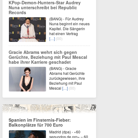
KPop-Demon-Hunters-Star Audrey
Nuna unterschreibt bei Republic
Records
(BANG) - Für Audrey
Nuna beginnt ein neues
Kapitel. Die Sängerin
hat einen Vertrag
[…]
(00)
Gracie Abrams wehrt sich gegen
Gerüchte, Beziehung mit Paul Mescal
habe ihrer Karriere geschadet
(BANG) - Gracie
Abrams hat Gerüchte
zurückgewiesen, ihre
Beziehung mit Paul
Mescal
[…]
(00)
Spanien im Finsternis-Fieber:
Balkonplätze für 700 Euro
Madrid (dpa) - «60
segundos de oro» – 60