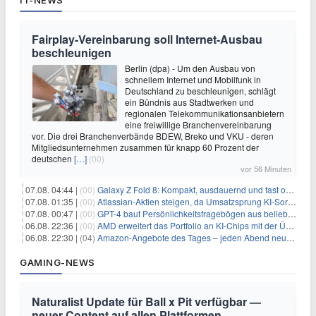
IT-NEWS
Fairplay-Vereinbarung soll Internet-Ausbau
beschleunigen
Berlin (dpa) - Um den Ausbau von
schnellem Internet und Mobilfunk in
Deutschland zu beschleunigen, schlägt
ein Bündnis aus Stadtwerken und
regionalen Telekommunikationsanbietern
eine freiwillige Branchenvereinbarung
vor. Die drei Branchenverbände BDEW, Breko und VKU - deren
Mitgliedsunternehmen zusammen für knapp 60 Prozent der
deutschen
[…]
(00)
vor 56 Minuten
07.08. 04:44 |
(00)
Galaxy Z Fold 8: Kompakt, ausdauernd und fast ohne Falte
07.08. 01:35 |
(00)
Atlassian-Aktien steigen, da Umsatzsprung KI-Sorgen dämpft
07.08. 00:47 |
(00)
GPT-4 baut Persönlichkeitsfragebögen aus beliebigen Texten und sagt Antworten voraus
06.08. 22:36 |
(00)
AMD erweitert das Portfolio an KI-Chips mit der Übernahme von Taalas
06.08. 22:30 |
(04)
Amazon-Angebote des Tages – jeden Abend neue Deals zum Stöbern
GAMING-NEWS
Naturalist Update für Ball x Pit verfügbar —
neuer Content auf allen Plattformen