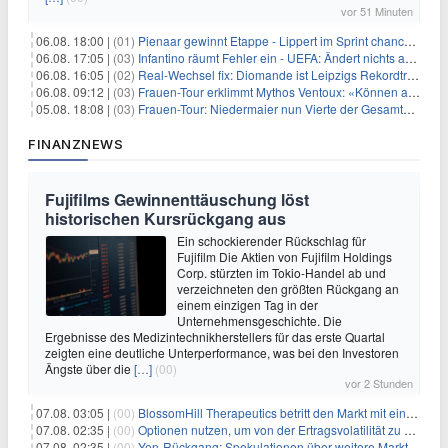
vor 51 Minuten
06.08. 18:00 |
(01)
Pienaar gewinnt Etappe - Lippert im Sprint chancenlos
06.08. 17:05 |
(03)
Infantino räumt Fehler ein - UEFA: Ändert nichts an Boykott
06.08. 16:05 |
(02)
Real-Wechsel fix: Diomande ist Leipzigs Rekordtransfer
06.08. 09:12 |
(03)
Frauen-Tour erklimmt Mythos Ventoux: «Können alles schaffen»
05.08. 18:08 |
(03)
Frauen-Tour: Niedermaier nun Vierte der Gesamtwertung
FINANZNEWS
Fujifilms Gewinnenttäuschung löst
historischen Kursrückgang aus
Ein schockierender Rückschlag für
Fujifilm Die Aktien von Fujifilm Holdings
Corp. stürzten im Tokio-Handel ab und
verzeichneten den größten Rückgang an
einem einzigen Tag in der
Unternehmensgeschichte. Die
Ergebnisse des Medizintechnikherstellers für das erste Quartal
zeigten eine deutliche Unterperformance, was bei den Investoren
Ängste über die
[…]
(00)
vor 2 Stunden
07.08. 03:05 |
(00)
BlossomHill Therapeutics betritt den Markt mit einem IPO-Boost von 150 Millionen Dollar
07.08. 02:35 |
(00)
Optionen nutzen, um von der Ertragsvolatilität zu profitieren
07.08. 02:35 |
(00)
Yen-Rückgang: Spekulationen über weitere Marktinterventionen nehmen zu