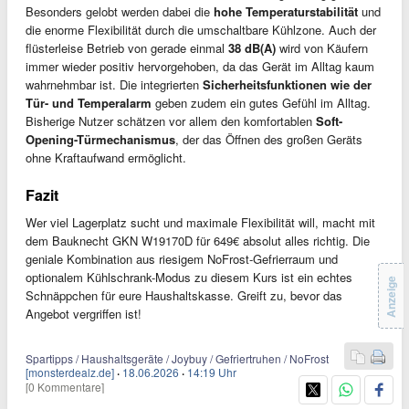
Besonders gelobt werden dabei die
hohe Temperaturstabilität
und
die enorme Flexibilität durch die umschaltbare Kühlzone. Auch der
flüsterleise Betrieb von gerade einmal
38 dB(A)
wird von Käufern
immer wieder positiv hervorgehoben, da das Gerät im Alltag kaum
wahrnehmbar ist. Die integrierten
Sicherheitsfunktionen wie der
Tür- und Temperalarm
geben zudem ein gutes Gefühl im Alltag.
Bisherige Nutzer schätzen vor allem den komfortablen
Soft-
Opening-Türmechanismus
, der das Öffnen des großen Geräts
ohne Kraftaufwand ermöglicht.
Fazit
Wer viel Lagerplatz sucht und maximale Flexibilität will, macht mit
dem Bauknecht GKN W19170D für 649€ absolut alles richtig. Die
geniale Kombination aus riesigem NoFrost-Gefrierraum und
optionalem Kühlschrank-Modus zu diesem Kurs ist ein echtes
Anzeige
Schnäppchen für eure Haushaltskasse. Greift zu, bevor das
Angebot vergriffen ist!
Spartipps / Haushaltsgeräte / Joybuy / Gefriertruhen / NoFrost
[monsterdealz.de]
·
18.06.2026
·
14:19 Uhr
[0 Kommentare]