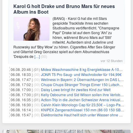
Karol G holt Drake und Bruno Mars für neues
Album ins Boot
(BANG) - Karol G hat die mit Stars
gespickte Trackliste ihres sechsten
Studioalbums veröffentlicht. "Champagne
Papi" Drake ist auf dem Song 'Ahí' zu
hören, während Bruno Mars auf 'Still'
mitwirkt. Außerdem sind Judeline und
Rusowsky auf 'Bby Wow' zu hören. Cigarettes After Sex-Sänger
und Gitarrist Greg Gonzalez spielt auf dem Albumabschluss
'Después de
[…]
(00)
vor 12 Stunden
06.08. 20:46 |
(01)
Midea Waschmaschine 8 kg Energieklasse A-10% 1400 U/Min für 289,97€
06.08. 18:33 |
(00)
JONR T5 Pro Saug- und Wischroboter für 194,99€
06.08. 17:47 |
(00)
Wellness in Bayern: 2 Übernachtungen im DAS LUDWIG Sports Resort inkl. HP + Wellness ab 174€ p.P.
06.08. 17:02 |
(00)
Chupa Chups Stranger Things Eimer 150 Lutscher für 21,95€
06.08. 17:00 |
(00)
Daisy Lowe bringt ihr zweites Kind zur Welt
06.08. 17:00 |
(01)
Kelly Osbourne und Sid Wilson sollen ihre Verlobung gelöst haben
06.08. 16:35 |
(01)
Action-Trip in die Jochen Schweizer Arena inklusive Premium Hotel und Frühstück ab 59€ p.P.
06.08. 16:30 |
(00)
Calvin Klein Monologo Cap für 23,50€ – Logo-Patch, Baumwolle
06.08. 16:14 |
(00)
KNIPEX Zangenschlüssel 150 mm (86 03 150 SB) für 35,99€
06.08. 15:47 |
(00)
Elektronische Haut heilt sich unter Wasser ohne Strom