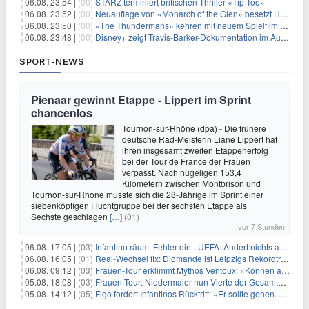
06.08. 23:54 |
(00)
STARZ terminiert britischen Thriller «Tip Toe»
06.08. 23:52 |
(00)
Neuauflage von «Monarch of the Glen» besetzt Hauptrollen
06.08. 23:50 |
(00)
«The Thundermans» kehren mit neuem Spielfilm zurück
06.08. 23:48 |
(00)
Disney+ zeigt Travis-Barker-Dokumentation im August
SPORT-NEWS
Pienaar gewinnt Etappe - Lippert im Sprint
chancenlos
Tournon-sur-Rhône (dpa) - Die frühere
deutsche Rad-Meisterin Liane Lippert hat
ihren insgesamt zweiten Etappenerfolg
bei der Tour de France der Frauen
verpasst. Nach hügeligen 153,4
Kilometern zwischen Montbrison und
Tournon-sur-Rhone musste sich die 28-Jährige im Sprint einer
siebenköpfigen Fluchtgruppe bei der sechsten Etappe als
Sechste geschlagen
[…]
(01)
vor 7 Stunden
06.08. 17:05 |
(03)
Infantino räumt Fehler ein - UEFA: Ändert nichts an Boykott
06.08. 16:05 |
(01)
Real-Wechsel fix: Diomande ist Leipzigs Rekordtransfer
06.08. 09:12 |
(03)
Frauen-Tour erklimmt Mythos Ventoux: «Können alles schaffen»
05.08. 18:08 |
(03)
Frauen-Tour: Niedermaier nun Vierte der Gesamtwertung
05.08. 14:12 |
(05)
Figo fordert Infantinos Rücktritt: «Er sollte gehen. Jetzt»