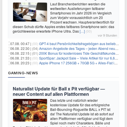
Laut Branchenberichten werden die
weltweiten Auslieferungen faltbarer
Smartphones im Jahr 2026 im Vergleich
zum Vorjahr voraussichtlich um 20
Prozent wachsen. Hauptverantwortlich für
diesen Schub dürfte Apples erstes faltbares Smartphone sein: das
gerüchteweise erwartete iPhone Ultra. Das
[…]
(00)
vor 9 Stunden
07.08. 00:47 |
(00)
GPT-4 baut Persönlichkeitsfragebögen aus beliebigen Texten und sagt Antworten voraus
06.08. 22:30 |
(04)
Amazon-Angebote des Tages – jeden Abend neue Deals zum Stöbern
06.08. 22:15 |
(01)
200€ Bonus für kostenloses Tide Geschäftskundenkonto
06.08. 21:33 |
(00)
SportSpar: Jackpot Sale – Viele Artikel für nur 6,66€ – nur 48 Stunden
06.08. 20:23 |
(00)
Apple iPhone 17 256GB + 70GB 5G + Alles-Flat im Vodafone-Netz für 34,99€/Monat – eff. 4,65€/Monat
GAMING-NEWS
Naturalist Update für Ball x Pit verfügbar —
neuer Content auf allen Plattformen
Das letzte und natürlich wieder
kostenlose Update für das erfolgreiche
Ball-Bouncing-Roguelite BALL x PIT ist
da! The Naturalist Update ist ab sofort auf
allen Plattformen verfügbar und fügt dem
Spiel noch mehr Charaktere, Bälle und