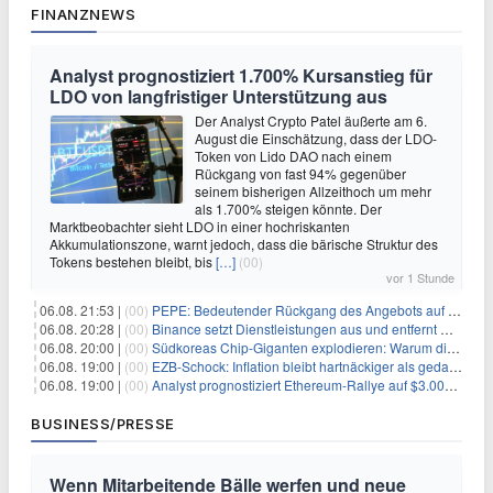
FINANZNEWS
Analyst prognostiziert 1.700% Kursanstieg für
LDO von langfristiger Unterstützung aus
Der Analyst Crypto Patel äußerte am 6.
August die Einschätzung, dass der LDO-
Token von Lido DAO nach einem
Rückgang von fast 94% gegenüber
seinem bisherigen Allzeithoch um mehr
als 1.700% steigen könnte. Der
Marktbeobachter sieht LDO in einer hochriskanten
Akkumulationszone, warnt jedoch, dass die bärische Struktur des
Tokens bestehen bleibt, bis
[…]
(00)
vor 1 Stunde
06.08. 21:53 |
(00)
PEPE: Bedeutender Rückgang des Angebots auf Börsen – Was kommt als Nächstes?
06.08. 20:28 |
(00)
Binance setzt Dienstleistungen aus und entfernt mehrere Krypto-Paare: Wer ist betroffen?
06.08. 20:00 |
(00)
Südkoreas Chip-Giganten explodieren: Warum dieser Rekord-Tag die KI-Branche erschüttert
06.08. 19:00 |
(00)
EZB-Schock: Inflation bleibt hartnäckiger als gedacht – 2027 wird zum kritischen Test
06.08. 19:00 |
(00)
Analyst prognostiziert Ethereum-Rallye auf $3.000 nach entscheidendem On-Chain-Ausbruch
BUSINESS/PRESSE
Wenn Mitarbeitende Bälle werfen und neue