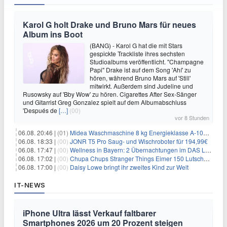
Karol G holt Drake und Bruno Mars für neues
Album ins Boot
(BANG) - Karol G hat die mit Stars
gespickte Trackliste ihres sechsten
Studioalbums veröffentlicht. "Champagne
Papi" Drake ist auf dem Song 'Ahí' zu
hören, während Bruno Mars auf 'Still'
mitwirkt. Außerdem sind Judeline und
Rusowsky auf 'Bby Wow' zu hören. Cigarettes After Sex-Sänger
und Gitarrist Greg Gonzalez spielt auf dem Albumabschluss
'Después de
[…]
(00)
vor 8 Stunden
06.08. 20:46 |
(01)
Midea Waschmaschine 8 kg Energieklasse A-10% 1400 U/Min für 289,97€
06.08. 18:33 |
(00)
JONR T5 Pro Saug- und Wischroboter für 194,99€
06.08. 17:47 |
(00)
Wellness in Bayern: 2 Übernachtungen im DAS LUDWIG Sports Resort inkl. HP + Wellness ab 174€ p.P.
06.08. 17:02 |
(00)
Chupa Chups Stranger Things Eimer 150 Lutscher für 21,95€
06.08. 17:00 |
(00)
Daisy Lowe bringt ihr zweites Kind zur Welt
IT-NEWS
iPhone Ultra lässt Verkauf faltbarer
Smartphones 2026 um 20 Prozent steigen