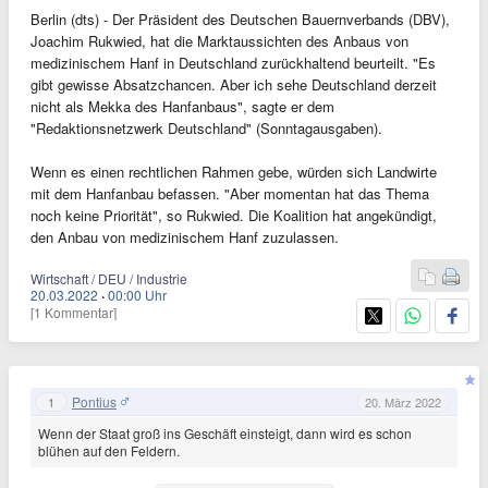
Berlin (dts) - Der Präsident des Deutschen Bauernverbands (DBV),
Joachim Rukwied, hat die Marktaussichten des Anbaus von
medizinischem Hanf in Deutschland zurückhaltend beurteilt. "Es
gibt gewisse Absatzchancen. Aber ich sehe Deutschland derzeit
nicht als Mekka des Hanfanbaus", sagte er dem
"Redaktionsnetzwerk Deutschland" (Sonntagausgaben).
Wenn es einen rechtlichen Rahmen gebe, würden sich Landwirte
mit dem Hanfanbau befassen. "Aber momentan hat das Thema
noch keine Priorität", so Rukwied. Die Koalition hat angekündigt,
den Anbau von medizinischem Hanf zuzulassen.
Wirtschaft / DEU / Industrie
20.03.2022
·
00:00 Uhr
[1 Kommentar]
Pontius
1
20. März 2022
Wenn der Staat groß ins Geschäft einsteigt, dann wird es schon
blühen auf den Feldern.