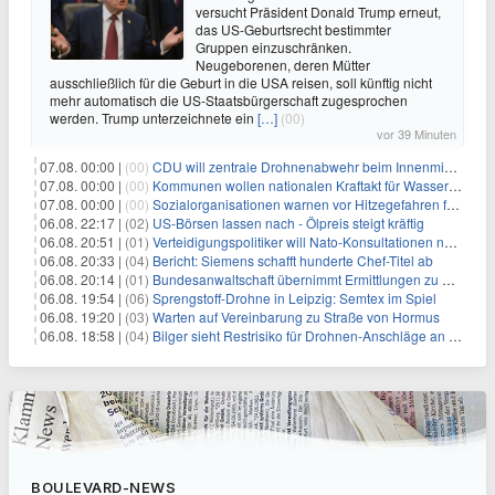
versucht Präsident Donald Trump erneut,
das US-Geburtsrecht bestimmter
Gruppen einzuschränken.
Neugeborenen, deren Mütter
ausschließlich für die Geburt in die USA reisen, soll künftig nicht
mehr automatisch die US-Staatsbürgerschaft zugesprochen
werden. Trump unterzeichnete ein
[…]
(00)
vor 39 Minuten
07.08. 00:00 |
(00)
CDU will zentrale Drohnenabwehr beim Innenministerium
07.08. 00:00 |
(00)
Kommunen wollen nationalen Kraftakt für Wasserversorgung
07.08. 00:00 |
(00)
Sozialorganisationen warnen vor Hitzegefahren für Obdachlose
06.08. 22:17 |
(02)
US-Börsen lassen nach - Ölpreis steigt kräftig
06.08. 20:51 |
(01)
Verteidigungspolitiker will Nato-Konsultationen nach Drohnenfund
06.08. 20:33 |
(04)
Bericht: Siemens schafft hunderte Chef-Titel ab
06.08. 20:14 |
(01)
Bundesanwaltschaft übernimmt Ermittlungen zu Drohnenvorfall
06.08. 19:54 |
(06)
Sprengstoff-Drohne in Leipzig: Semtex im Spiel
06.08. 19:20 |
(03)
Warten auf Vereinbarung zu Straße von Hormus
06.08. 18:58 |
(04)
Bilger sieht Restrisiko für Drohnen-Anschläge an Flughäfen
BOULEVARD-NEWS