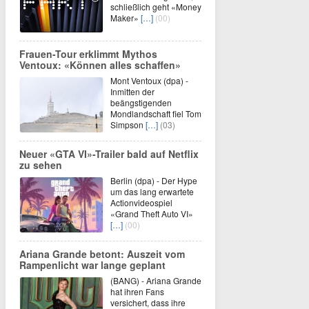
schließlich geht «Money
Maker»
[…]
(00)
Frauen-Tour erklimmt Mythos
Ventoux: «Können alles schaffen»
Mont Ventoux (dpa) -
Inmitten der
beängstigenden
Mondlandschaft fiel Tom
Simpson
[…]
(03)
Neuer «GTA VI»-Trailer bald auf Netflix
zu sehen
Berlin (dpa) - Der Hype
um das lang erwartete
Actionvideospiel
«Grand Theft Auto VI»
[…]
(00)
Ariana Grande betont: Auszeit vom
Rampenlicht war lange geplant
(BANG) - Ariana Grande
hat ihren Fans
versichert, dass ihre