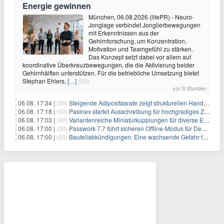
Energie gewinnen
München, 06.08.2026 (lifePR) - Neuro-
Jonglage verbindet Jonglierbewegungen
mit Erkenntnissen aus der
Gehirnforschung, um Konzentration,
Motivation und Teamgefühl zu stärken.
Das Konzept setzt dabei vor allem auf
koordinative Überkreuzbewegungen, die die Aktivierung beider
Gehirnhälften unterstützen. Für die betriebliche Umsetzung bietet
Stephan Ehlers,
[…]
(00)
vor 9 Stunden
06.08. 17:34 |
(00)
Steigende Adipositasrate zeigt strukturellen Handlungsbedarf bei der Ernährung schulpflichtiger Kinder
06.08. 17:18 |
(00)
Pasinex startet Ausschreibung für hochgradiges Zinksulfidkonzentrat mit Germanium- und Silbergehalten und stellt ein Betriebsupdate bereit
06.08. 17:03 |
(00)
Variantenreiche Miniaturkupplungen für diverse Einsatzbereiche
06.08. 17:00 |
(00)
Passwork 7.7 führt sicheren Offline-Modus für Desktop- und Mobile-Apps ein
06.08. 17:00 |
(00)
Bauteilabkündigungen: Eine wachsende Gefahr für industrielle Elektroniksysteme