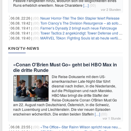
Passive Fähigkeiten hinzu, wodurch sich die Möglichkeiten eines
Runs erheblich erweitern. Neue Charaktere
[…]
(00)
vor 2 Stunden
06.08. 22:26 |
(00)
Neuer Horror‑Titel The Skin Stapler feiert Release
06.08. 19:42 |
(00)
Tom Clancy’s The Division Resurgence – ab sofort für euch verfügbar
06.08. 19:41 |
(00)
Farmer’s Dynasty 2 bringt euch neue Fahrzeuge
06.08. 19:41 |
(00)
Tower Tactics 2 angekündigt: Tower Defense und Deckbuilding Kombo kehrt zurück
06.08. 19:40 |
(00)
MARVEL Tōkon: Fighting Souls ist ab heute verfügbar
KINO/TV-NEWS
«Conan O'Brien Must Go» geht bei HBO Max in
die dritte Runde
Die Reise-Dokuserie mit dem US-
amerikanischen Late-Night-Star führt
diesmal nach Indien, in die Niederlande,
auf die Philippinen und nach Marokko.
HBO Max bringt die dritte Staffel der
Reise-Dokuserie Conan O'Brien Must Go
am 22. August nach Deutschland, Österreich, in die Schweiz,
nach Luxemburg und Liechtenstein. Die vier neuen Episoden
erscheinen wöchentlich. Die ersten beiden Staffeln
[…]
(00)
vor 1 Stunde
06.08. 23:55 |
(00)
«The Office»-Star Rainn Wilson spricht neue neuseeländische Serie «Settling»