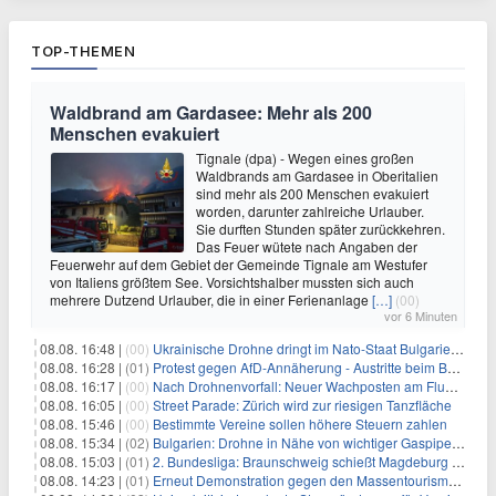
TOP-THEMEN
Waldbrand am Gardasee: Mehr als 200
Menschen evakuiert
Tignale (dpa) - Wegen eines großen
Waldbrands am Gardasee in Oberitalien
sind mehr als 200 Menschen evakuiert
worden, darunter zahlreiche Urlauber.
Sie durften Stunden später zurückkehren.
Das Feuer wütete nach Angaben der
Feuerwehr auf dem Gebiet der Gemeinde Tignale am Westufer
von Italiens größtem See. Vorsichtshalber mussten sich auch
mehrere Dutzend Urlauber, die in einer Ferienanlage
[…]
(00)
vor 6 Minuten
08.08. 16:48 |
(00)
Ukrainische Drohne dringt im Nato-Staat Bulgarien ein
08.08. 16:28 |
(01)
Protest gegen AfD-Annäherung - Austritte beim BSW Sachsen-Anhalt
08.08. 16:17 |
(00)
Nach Drohnenvorfall: Neuer Wachposten am Flughafen
08.08. 16:05 |
(00)
Street Parade: Zürich wird zur riesigen Tanzfläche
08.08. 15:46 |
(00)
Bestimmte Vereine sollen höhere Steuern zahlen
08.08. 15:34 |
(02)
Bulgarien: Drohne in Nähe von wichtiger Gaspipeline explodiert
08.08. 15:03 |
(01)
2. Bundesliga: Braunschweig schießt Magdeburg ab
08.08. 14:23 |
(01)
Erneut Demonstration gegen den Massentourismus auf Mallorca