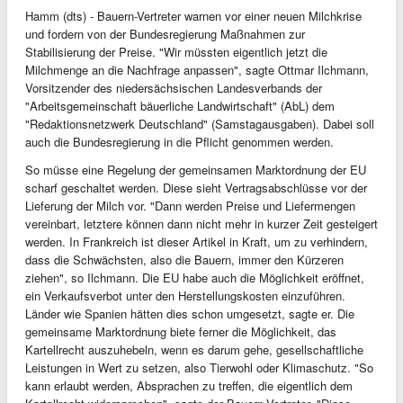
Hamm (dts) - Bauern-Vertreter warnen vor einer neuen Milchkrise
und fordern von der Bundesregierung Maßnahmen zur
Stabilisierung der Preise. "Wir müssten eigentlich jetzt die
Milchmenge an die Nachfrage anpassen", sagte Ottmar Ilchmann,
Vorsitzender des niedersächsischen Landesverbands der
"Arbeitsgemeinschaft bäuerliche Landwirtschaft" (AbL) dem
"Redaktionsnetzwerk Deutschland" (Samstagausgaben). Dabei soll
auch die Bundesregierung in die Pflicht genommen werden.
So müsse eine Regelung der gemeinsamen Marktordnung der EU
scharf geschaltet werden. Diese sieht Vertragsabschlüsse vor der
Lieferung der Milch vor. "Dann werden Preise und Liefermengen
vereinbart, letztere können dann nicht mehr in kurzer Zeit gesteigert
werden. In Frankreich ist dieser Artikel in Kraft, um zu verhindern,
dass die Schwächsten, also die Bauern, immer den Kürzeren
ziehen", so Ilchmann. Die EU habe auch die Möglichkeit eröffnet,
ein Verkaufsverbot unter den Herstellungskosten einzuführen.
Länder wie Spanien hätten dies schon umgesetzt, sagte er. Die
gemeinsame Marktordnung biete ferner die Möglichkeit, das
Kartellrecht auszuhebeln, wenn es darum gehe, gesellschaftliche
Leistungen in Wert zu setzen, also Tierwohl oder Klimaschutz. "So
kann erlaubt werden, Absprachen zu treffen, die eigentlich dem