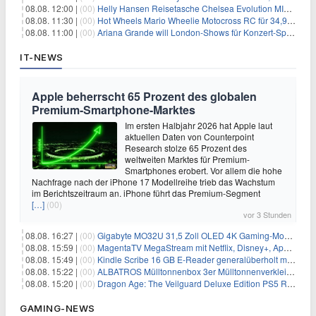
08.08. 12:00 |
(00)
Helly Hansen Reisetasche Chelsea Evolution MID 54L für 29,99€
08.08. 11:30 |
(00)
Hot Wheels Mario Wheelie Motocross RC für 34,99€
08.08. 11:00 |
(00)
Ariana Grande will London-Shows für Konzert-Special filmen
IT-NEWS
Apple beherrscht 65 Prozent des globalen
Premium-Smartphone-Marktes
Im ersten Halbjahr 2026 hat Apple laut
aktuellen Daten von Counterpoint
Research stolze 65 Prozent des
weltweiten Marktes für Premium-
Smartphones erobert. Vor allem die hohe
Nachfrage nach der iPhone 17 Modellreihe trieb das Wachstum
im Berichtszeitraum an. iPhone führt das Premium-Segment
[…]
(00)
vor 3 Stunden
08.08. 16:27 |
(00)
Gigabyte MO32U 31,5 Zoll OLED 4K Gaming-Monitor für 549€
08.08. 15:59 |
(00)
MagentaTV MegaStream mit Netflix, Disney+, Apple TV+ & RTL+ für 30€/Monat (effektiv 20,83€/Monat)
08.08. 15:49 |
(00)
Kindle Scribe 16 GB E-Reader generalüberholt mit Eingabestift für 197,99€
08.08. 15:22 |
(00)
ALBATROS Mülltonnenbox 3er Mülltonnenverkleidung aus Metall für 577,15€
08.08. 15:20 |
(00)
Dragon Age: The Veilguard Deluxe Edition PS5 Rollenspiel für 13,76€
GAMING-NEWS