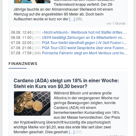
Tiefenrekord knapp verfehlt. Der 29-
Jährige tauchte an der Allmannshauser Steilwand mit einem
Atemzug auf die angestrebten 85 Meter ab. Doch beim
Auftauchen wurde er kurz vor der
[…]
(05)
vor 1 Stunde
08.08. 12:40 |
(00)
«Nicht erträumt»: Wellbrock holt mit Staffel drittes EM-Gold
08.08. 11:00 |
(00)
UEFA bestätigt Zahlungen an Ex-Mitarbeiterin von Infantino
07.08. 22:05 |
(00)
PGA Tour bleibt standhaft gegen LIV Golf Fusion in einem sich wandelnden Sportumfeld
07.08. 21:06 |
(00)
PGA Tour-CEO weist Gespräche über eine Fusion mit LIV Golf zurück und bekräftigt die Wettbewerbslandschaft
07.08. 17:59 |
(04)
Polnische Fahrerin siegt am Mont Ventoux und holt Tour-Gelb
FINANZNEWS
Cardano (ADA) steigt um 18% in einer Woche:
Steht ein Kurs von $0,30 bevor?
Während Bitcoin und andere große
Altcoins in der vergangenen Woche nur
geringe Bewegungen zeigten, konnte
Cardano (ADA) mit einem
bemerkenswerten Kursanstieg von 18%
aus der Masse hervorstechen. Der Preis
der Kryptowährung überschritt kurzzeitig die psychologisch
wichtige Marke von $0,20, was das erste Mal seit über zwei
Monaten geschah. Dies geschah
[…]
(00)