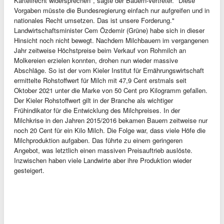
Kartellrecht widersprechen", sagte der Bauern-Vertreter. "Diese
Vorgaben müsste die Bundesregierung einfach nur aufgreifen und in
nationales Recht umsetzen. Das ist unsere Forderung."
Landwirtschaftsminister Cem Özdemir (Grüne) habe sich in dieser
Hinsicht noch nicht bewegt. Nachdem Milchbauern im vergangenen
Jahr zeitweise Höchstpreise beim Verkauf von Rohmilch an
Molkereien erzielen konnten, drohen nun wieder massive
Abschläge. So ist der vom Kieler Institut für Ernährungswirtschaft
ermittelte Rohstoffwert für Milch mit 47,9 Cent erstmals seit
Oktober 2021 unter die Marke von 50 Cent pro Kilogramm gefallen.
Der Kieler Rohstoffwert gilt in der Branche als wichtiger
Frühindikator für die Entwicklung des Milchpreises. In der
Milchkrise in den Jahren 2015/2016 bekamen Bauern zeitweise nur
noch 20 Cent für ein Kilo Milch. Die Folge war, dass viele Höfe die
Milchproduktion aufgaben. Das führte zu einem geringeren
Angebot, was letztlich einen massiven Preisauftrieb auslöste.
Inzwischen haben viele Landwirte aber ihre Produktion wieder
gesteigert.