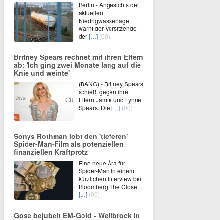
Berlin - Angesichts der
aktuellen
Niedrigwasserlage
warnt der Vorsitzende
der
[…]
(00)
Britney Spears rechnet mit ihren Eltern
ab: 'Ich ging zwei Monate lang auf die
Knie und weinte'
(BANG) - Britney Spears
schießt gegen ihre
Eltern Jamie und Lynne
Spears. Die
[…]
(00)
Sonys Rothman lobt den 'tieferen'
Spider-Man-Film als potenziellen
finanziellen Kraftprotz
Eine neue Ära für
Spider-Man In einem
kürzlichen Interview bei
Bloomberg The Close
[…]
(00)
Gose bejubelt EM-Gold - Wellbrock in