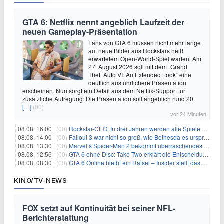
GTA 6: Netflix nennt angeblich Laufzeit der
neuen Gameplay-Präsentation
Fans von GTA 6 müssen nicht mehr lange
auf neue Bilder aus Rockstars heiß
erwartetem Open-World-Spiel warten. Am
27. August 2026 soll mit dem „Grand
Theft Auto VI: An Extended Look“ eine
deutlich ausführlichere Präsentation
erscheinen. Nun sorgt ein Detail aus dem Netflix-Support für
zusätzliche Aufregung: Die Präsentation soll angeblich rund 20
[…]
(00)
vor 24 Minuten
08.08. 16:00 |
(00)
Rockstar-CEO: In drei Jahren werden alle Spiele gestreamt
08.08. 14:00 |
(00)
Fallout 3 war nicht so groß, wie Bethesda es ursprünglich wollte
08.08. 13:30 |
(00)
Marvel’s Spider-Man 2 bekommt überraschendes PS5-Update mit gewünschter Komfortfunktion
08.08. 12:56 |
(00)
GTA 6 ohne Disc: Take-Two erklärt die Entscheidung für Download-Codes
08.08. 08:30 |
(00)
GTA 6 Online bleibt ein Rätsel – Insider stellt das neue Gerücht klar
KINO/TV-NEWS
FOX setzt auf Kontinuität bei seiner NFL-
Berichterstattung