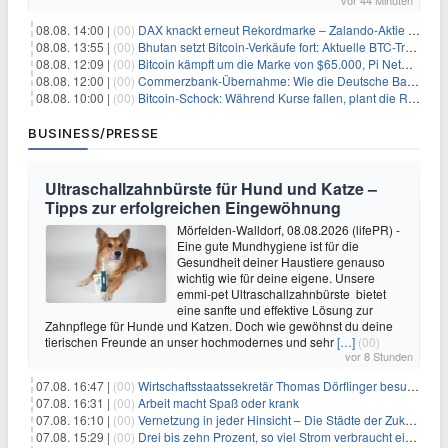
vor 44 Minuten
08.08. 14:00 |
(00)
DAX knackt erneut Rekordmarke – Zalando-Aktie crasht nach Quartalszahlen
08.08. 13:55 |
(00)
Bhutan setzt Bitcoin-Verkäufe fort: Aktuelle BTC-Transaktionen
08.08. 12:09 |
(00)
Bitcoin kämpft um die Marke von $65.000, Pi Network gewinnt an Unterstützung
08.08. 12:00 |
(00)
Commerzbank-Übernahme: Wie die Deutsche Bank im Schatten zum großen Gewinner wird
08.08. 10:00 |
(00)
Bitcoin-Schock: Während Kurse fallen, plant die Regierung die Steuer-Bombe
BUSINESS/PRESSE
Ultraschallzahnbürste für Hund und Katze –
Tipps zur erfolgreichen Eingewöhnung
Mörfelden-Walldorf, 08.08.2026 (lifePR) -
Eine gute Mundhygiene ist für die
Gesundheit deiner Haustiere genauso
wichtig wie für deine eigene. Unsere
emmi-pet Ultraschallzahnbürste bietet
eine sanfte und effektive Lösung zur
Zahnpflege für Hunde und Katzen. Doch wie gewöhnst du deine
tierischen Freunde an unser hochmodernes und sehr
[…]
(00)
vor 8 Stunden
07.08. 16:47 |
(00)
Wirtschaftsstaatssekretär Thomas Dörflinger besucht Handwerksbetrieb im Kammerbezirk Freiburg
07.08. 16:31 |
(00)
Arbeit macht Spaß oder krank
07.08. 16:10 |
(00)
Vernetzung in jeder Hinsicht – Die Städte der Zukunft sind grün-blau
07.08. 15:29 |
(00)
Drei bis zehn Prozent, so viel Strom verbraucht ein Aufzug im Gebäude