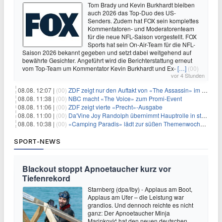
Tom Brady und Kevin Burkhardt bleiben
auch 2026 das Top-Duo des US-
Senders. Zudem hat FOX sein komplettes
Kommentatoren- und Moderatorenteam
für die neue NFL-Saison vorgestellt. FOX
Sports hat sein On-Air-Team für die NFL-
Saison 2026 bekannt gegeben und setzt dabei weitgehend auf
bewährte Gesichter. Angeführt wird die Berichterstattung erneut
vom Top-Team um Kommentator Kevin Burkhardt und Ex-
[…]
(00)
vor 4 Stunden
08.08. 12:07 |
(00)
ZDF zeigt nur den Auftakt von «The Assassin» im Fernsehen
08.08. 11:38 |
(00)
NBC macht «The Voice» zum Promi-Event
08.08. 11:06 |
(00)
ZDF zeigt vierte «Precht»-Ausgabe
08.08. 11:00 |
(00)
Da'Vine Joy Randolph übernimmt Hauptrolle in starbesetzter schwarzer Komödie
08.08. 10:38 |
(00)
«Camping Paradis» lädt zur süßen Themenwoche ein
SPORT-NEWS
Blackout stoppt Apnoetaucher kurz vor
Tiefenrekord
Starnberg (dpa/lby) - Applaus am Boot,
Applaus am Ufer – die Leistung war
grandios. Und dennoch reichte es nicht
ganz: Der Apnoetaucher Minja
Marinković hat den neuen deutschen