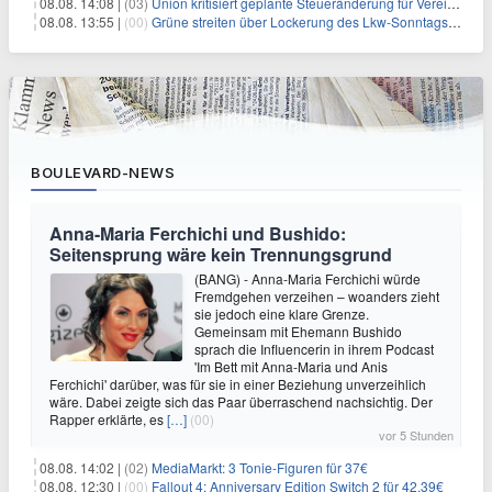
08.08. 14:08 |
(03)
Union kritisiert geplante Steueränderung für Vereine
08.08. 13:55 |
(00)
Grüne streiten über Lockerung des Lkw-Sonntagsfahrverbots
BOULEVARD-NEWS
Anna-Maria Ferchichi und Bushido:
Seitensprung wäre kein Trennungsgrund
(BANG) - Anna-Maria Ferchichi würde
Fremdgehen verzeihen – woanders zieht
sie jedoch eine klare Grenze.
Gemeinsam mit Ehemann Bushido
sprach die Influencerin in ihrem Podcast
'Im Bett mit Anna-Maria und Anis
Ferchichi' darüber, was für sie in einer Beziehung unverzeihlich
wäre. Dabei zeigte sich das Paar überraschend nachsichtig. Der
Rapper erklärte, es
[…]
(00)
vor 5 Stunden
08.08. 14:02 |
(02)
MediaMarkt: 3 Tonie-Figuren für 37€
08.08. 12:30 |
(00)
Fallout 4: Anniversary Edition Switch 2 für 42,39€