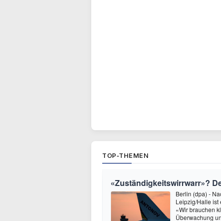
TOP-THEMEN
«Zuständigkeitswirrwarr»? 
Berlin (dpa) - N
Leipzig/Halle i
«Wir brauchen kl
Überwachung und