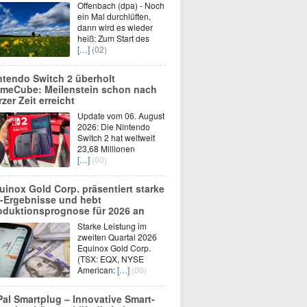
Offenbach (dpa) - Noch
ein Mal durchlüften,
dann wird es wieder
heiß: Zum Start des
[…]
(02)
ntendo Switch 2 überholt
meCube: Meilenstein schon nach
rzer Zeit erreicht
Update vom 06. August
2026: Die Nintendo
Switch 2 hat weltweit
23,68 Millionen
[…]
(00)
uinox Gold Corp. präsentiert starke
-Ergebnisse und hebt
oduktionsprognose für 2026 an
Starke Leistung im
zweiten Quartal 2026
Equinox Gold Corp.
(TSX: EQX, NYSE
American:
[…]
(00)
Pal Smartplug – Innovative Smart-