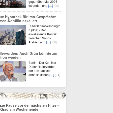
gegenüber Mai 2026
kalender- und
[…]
(00)
ue Hypothek für Iran-Gespräche:
men-Konflikt eskaliert
Riad/Sanaa/Washingto
n (dpa) - Der
eskalierende Konflikt
zwischen Saudi-
Arabien und
[…]
(00)
llervorden: Auch Grün könnte zur
tion werden
Berlin - Der Komiker
Dieter Hallervorden,
der den sachsen-
anhaltinischen
[…]
(01)
rze Pause vor der nächsten Hitze -
 Grad am Wochenende