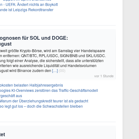
in - UEFA: Ändert nichts an Boykott
nde ist Leipzigs Rekordtransfer
Prognosen für SOL und DOGE:
ugust
tweit größte Krypto-Börse, wird am Samstag vier Handelspaare
form entfernen: QNT/BTC, RPL/USDC, SIGN/BNB und SKL/USDC.
g folgt einer Analyse, die sicherstellt, dass alle unterstützten
riterien wie ausreichende Liquidität und Handelsvolumen
 August wird Binance zudem den
[…]
(00)
vor 1 Stunde
okosten belasten Halbjahresergebnis
oogles KI-Overviews zerstören das Traffic-Geschäftsmodell
geschäft aus
Warum der Überziehungskredit teurer ist als gedacht
 legt gut los – doch die Schwachstellen bleiben
tet