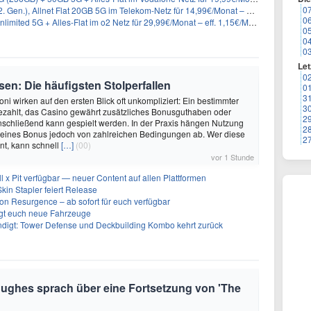
0
n.), Allnet Flat 20GB 5G im Telekom-Netz für 14,99€/Monat – eff. 2,07€/Monat
0
imited 5G + Alles-Flat im o2 Netz für 29,99€/Monat – eff. 1,15€/Monat
0
0
0
Let
0
en: Die häufigsten Stolperfallen
0
3
ni wirken auf den ersten Blick oft unkompliziert: Ein bestimmter
3
ezahlt, das Casino gewährt zusätzliches Bonusguthaben oder
2
nschließend kann gespielt werden. In der Praxis hängen Nutzung
2
eines Bonus jedoch von zahlreichen Bedingungen ab. Wer diese
2
nt, kann schnell
[…]
(00)
vor 1 Stunde
ll x Pit verfügbar — neuer Content auf allen Plattformen
kin Stapler feiert Release
on Resurgence – ab sofort für euch verfügbar
ngt euch neue Fahrzeuge
ndigt: Tower Defense und Deckbuilding Kombo kehrt zurück
Hughes sprach über eine Fortsetzung von 'The