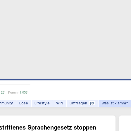
123
) · Forum (
1.058
)
munity
Lose
Lifestyle
WIN
Umfragen
Was ist klamm?
$$
strittenes Sprachengesetz stoppen