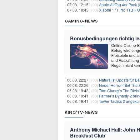
07.08. 12:15 |
(00)
Apple AirTag 4er Pack (2. Ge
07.08. 10:45 |
(00)
Xiaomi 17T Pro 1TB + Unl
GAMING-NEWS
Bonusbedingungen richtig les
Online-Casino-Bo
Betrag wird eing
Freispiele und a
und Auszahlung 
Regeln nicht ken
06.08. 22:27 |
(00)
Naturalist Update für Ba
06.08. 22:26 |
(00)
Neuer Horror‑Titel The S
06.08. 19:42 |
(00)
Tom Clancy’s The Divisi
06.08. 19:41 |
(00)
Farmer’s Dynasty 2 bri
06.08. 19:41 |
(00)
Tower Tactics 2 angekü
KINO/TV-NEWS
Anthony Michael Hall: John 
Breakfast Club'