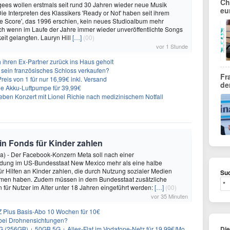
Ch
ees wollen erstmals seit rund 30 Jahren wieder neue Musik
eu
Die Interpreten des Klassikers 'Ready or Not' haben seit ihrem
e Score', das 1996 erschien, kein neues Studioalbum mehr
auch wenn im Laufe der Jahre immer wieder unveröffentlichte Songs
keit gelangten. Lauryn Hill
[…]
(00)
vor 1 Stunde
 ihren Ex-Partner zurück ins Haus geholt
n sein französisches Schloss verkaufen?
Fr
eis von 1 für nur 16,99€ inkl. Versand
de
che Akku-Luftpumpe für 39,99€
ieben Konzert mit Lionel Richie nach medizinischem Notfall
 in Fonds für Kinder zahlen
a) - Der Facebook-Konzern Meta soll nach einer
idung im US-Bundesstaat New Mexico mehr als eine halbe
für Hilfen an Kinder zahlen, die durch Nutzung sozialer Medien
Suc
en haben. Zudem müssen in dem Bundesstaat zusätzliche
für Nutzer im Alter unter 18 Jahren eingeführt werden:
[…]
(00)
vor 35 Minuten
 Plus Basis-Abo 10 Wochen für 10€
g bei Drohnensichtungen?
) + 50GB 5G + Alles-Flat im Vodafone-Netz für 19,99€/Monat – eff. 2,36€/Monat
Di