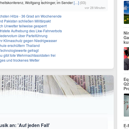
heitskonferenz, Wolfgang Ischinger, im Sender
[…]
(03)
vor 28 Minuten
chsten Hitze - 36 Grad am Wochenende
nd Pakistan schließen Militärpakt
h Unwetter teilweise gesperrt
befristete Aufhebung des Lkw-Fahrverbots
Ni
liedervotum über Parteiführung
Ga
hr Klimaschutz gegen Niedrigwasser
ku
hule erschüttern Thailand
 Technologiewerte gefragt
 gibt tote Wehrmachtssoldaten frei
iges und trockenes Wetter
Eq
Q2
Pr
ik an: 'Auf jeden Fall'
E-