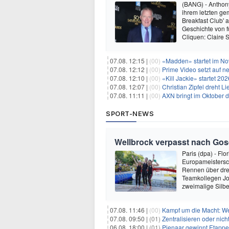
(BANG) - Anthony
ihrem letzten ge
Breakfast Club' 
Geschichte von f
Cliquen: Claire 
07.08. 12:15 |
(00)
«Madden» startet im N
07.08. 12:12 |
(00)
Prime Video setzt auf 
07.08. 12:10 |
(00)
«Kill Jackie» startet 20
07.08. 12:07 |
(00)
Christian Zipfel dreht 
07.08. 11:11 |
(00)
AXN bringt im Oktober d
SPORT-NEWS
Wellbrock verpasst nach Gose
Paris (dpa) - Flo
Europameistersc
Rennen über drei
Teamkollegen Jo
zweimalige Silb
07.08. 11:46 |
(00)
Kampf um die Macht: Wer
07.08. 09:50 |
(01)
Zentralisieren oder ni
06.08. 18:00 |
(01)
Pienaar gewinnt Etappe 