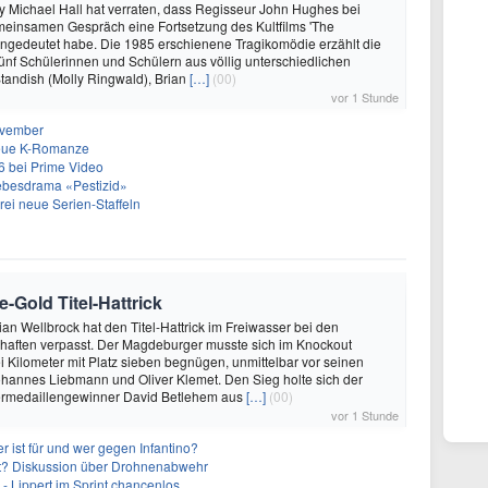
 Michael Hall hat verraten, dass Regisseur John Hughes bei
meinsamen Gespräch eine Fortsetzung des Kultfilms 'The
angedeutet habe. Die 1985 erschienene Tragikomödie erzählt die
ünf Schülerinnen und Schülern aus völlig unterschiedlichen
Standish (Molly Ringwald), Brian
[…]
(00)
vor 1 Stunde
ovember
neue K-Romanze
26 bei Prime Video
Liebesdrama «Pestizid»
rei neue Serien-Staffeln
-Gold Titel-Hattrick
rian Wellbrock hat den Titel-Hattrick im Freiwasser bei den
haften verpasst. Der Magdeburger musste sich im Knockout
 Kilometer mit Platz sieben begnügen, unmittelbar vor seinen
hannes Liebmann und Oliver Klemet. Den Sieg holte sich der
ermedaillengewinner David Betlehem aus
[…]
(00)
vor 1 Stunde
 ist für und wer gegen Infantino?
cht? Diskussion über Drohnenabwehr
- Lippert im Sprint chancenlos