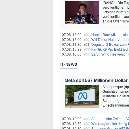
(BANG) - Die Fug
veröffentlichen. 
Erfolgsalbum 'Th
veröffentlicht, 
an die Öffentlich
07.08. 13:00 |
(00)
Hanka Rackwitz hat sich
07.08. 13:00 |
(00)
Will Dieter Hallervorde
07.08. 11:30 |
(04)
Degusta: 2 Boxen zum Pr
07.08. 10:33 |
(00)
Fanttik X9 Pro Elektris
07.08. 10:00 |
(00)
Earth, Wind Fire versch
IT-NEWS
Meta soll 567 Millionen Dollar
Albuquerque (dp
Gerichtsentsche
Milliarde Dollar 
Schaden genomm
Einschränkungen 
07.08. 13:00 |
(00)
Süddeutsche Zeitung SZ
07.08. 12:50 |
(00)
Wie reagiere ich richti
07.08. 12:30 |
(00)
Samsung Galaxy A57 5G (256GB