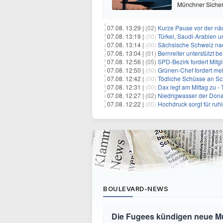
Münchner Sicher
07.08. 13:29 |
(02)
Kurze Pause vor der nä
07.08. 13:19 |
(00)
Türkei, Saudi-Arabien u
07.08. 13:14 |
(00)
Sächsische Schweiz nac
07.08. 13:04 |
(01)
Bernreiter unterstützt 
07.08. 12:56 |
(05)
SPD-Bezirk fordert Mitg
07.08. 12:50 |
(00)
Grünen-Chef fordert me
07.08. 12:42 |
(00)
Tödliche Schüsse an Sc
07.08. 12:31 |
(00)
Dax legt am Mittag zu -
07.08. 12:27 |
(02)
Niedrigwasser der Donau
07.08. 12:22 |
(00)
Hochdruck sorgt für ruh
BOULEVARD-NEWS
Die Fugees kündigen neue Mus