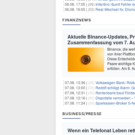
06.08. 17:05 |
(06)
Infantino räumt Fehler e
06.08. 16:05 |
(02)
Real-Wechsel fix: Dioma
FINANZNEWS
Aktuelle Binance-Updates, 
Zusammenfassung vom 7. A
Binance, die wel
von ihrer Platt
Diese Entscheidun
Paare wichtige K
erfüllen. Am 8.
07.08. 13:36 |
(00)
Volkswagen Bank: Risik
07.08. 13:00 |
(00)
Reddit schlägt Alarm: G
07.08. 12:31 |
(00)
Rentenbank baut Förder
07.08. 12:16 |
(00)
Dispofalle vermeiden – 
07.08. 11:34 |
(00)
Sparkassen-Broker S-Neo
BUSINESS/PRESSE
Wenn ein Telefonat Leben ret