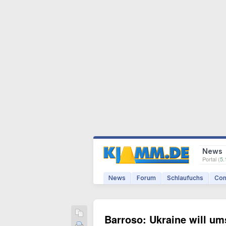
News
Portal (
5.
News
Forum
Schlaufuchs
Com
Barroso: Ukraine will um