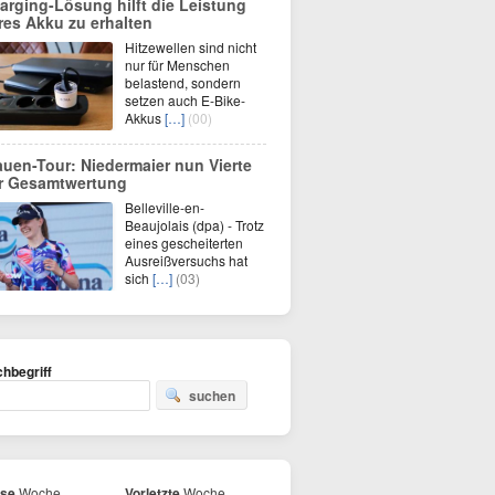
arging-Lösung hilft die Leistung
res Akku zu erhalten
Hitzewellen sind nicht
nur für Menschen
belastend, sondern
setzen auch E-Bike-
Akkus
[…]
(00)
auen-Tour: Niedermaier nun Vierte
r Gesamtwertung
Belleville-en-
Beaujolais (dpa) - Trotz
eines gescheiterten
Ausreißversuchs hat
sich
[…]
(03)
hbegriff
suchen
ese
Woche
Vorletzte
Woche