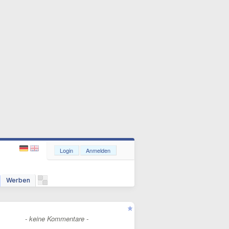
Login
Anmelden
Werben
- keine Kommentare -