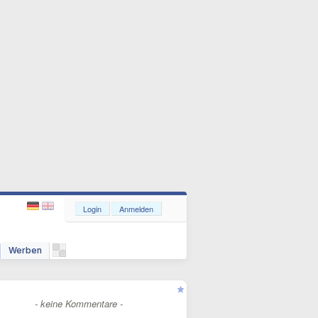
Login
Anmelden
Werben
- keine Kommentare -