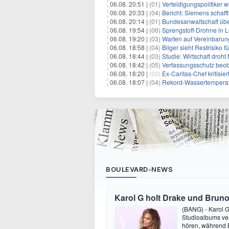
06.08. 20:51 |
(01)
Verteidigungspolitiker 
06.08. 20:33 |
(04)
Bericht: Siemens schafft
06.08. 20:14 |
(01)
Bundesanwaltschaft übe
06.08. 19:54 |
(06)
Sprengstoff-Drohne in L
06.08. 19:20 |
(03)
Warten auf Vereinbarun
06.08. 18:58 |
(04)
Bilger sieht Restrisiko
06.08. 18:44 |
(03)
Studie: Wirtschaft droht
06.08. 18:42 |
(05)
Verfassungsschutz beob
06.08. 18:20 |
(00)
Ex-Caritas-Chef kritisi
06.08. 18:07 |
(04)
Rekord-Wassertemperatu
BOULEVARD-NEWS
Karol G holt Drake und Bruno
(BANG) - Karol G 
Studioalbums ver
hören, während B