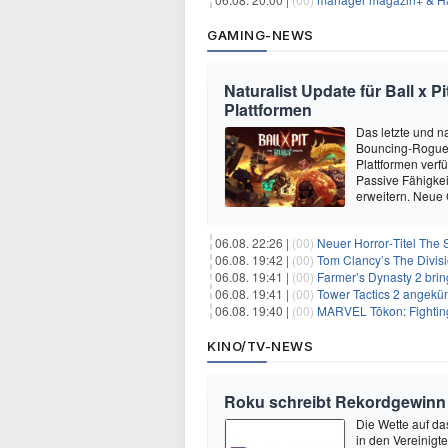
GAMING-NEWS
Naturalist Update für Ball x P
Plattformen
Das letzte und na
Bouncing-Roguelit
Plattformen verf
Passive Fähigkei
erweitern. Neue
06.08. 22:26 |
(00)
Neuer Horror‑Titel The S
06.08. 19:42 |
(00)
Tom Clancy’s The Divisi
06.08. 19:41 |
(00)
Farmer’s Dynasty 2 bri
06.08. 19:41 |
(00)
Tower Tactics 2 angekü
06.08. 19:40 |
(00)
MARVEL Tōkon: Fighting
KINO/TV-NEWS
Roku schreibt Rekordgewinn
Die Wette auf da
in den Vereinig