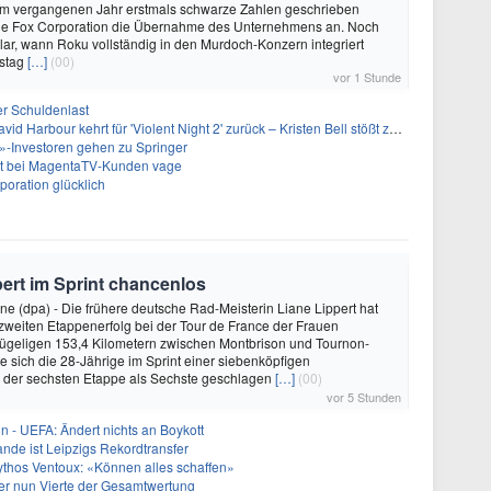
 vergangenen Jahr erstmals schwarze Zahlen geschrieben
 die Fox Corporation die Übernahme des Unternehmens an. Noch
nklar, wann Roku vollständig in den Murdoch-Konzern integriert
rstag
[…]
(00)
vor 1 Stunde
er Schuldenlast
 Harbour kehrt für 'Violent Night 2' zurück – Kristen Bell stößt zur Besetzung
-Investoren gehen zu Springer
bt bei MagentaTV-Kunden vage
oration glücklich
pert im Sprint chancenlos
e (dpa) - Die frühere deutsche Rad-Meisterin Liane Lippert hat
zweiten Etappenerfolg bei der Tour de France der Frauen
hügeligen 153,4 Kilometern zwischen Montbrison und Tournon-
 sich die 28-Jährige im Sprint einer siebenköpfigen
i der sechsten Etappe als Sechste geschlagen
[…]
(00)
vor 5 Stunden
in - UEFA: Ändert nichts an Boykott
nde ist Leipzigs Rekordtransfer
ythos Ventoux: «Können alles schaffen»
er nun Vierte der Gesamtwertung