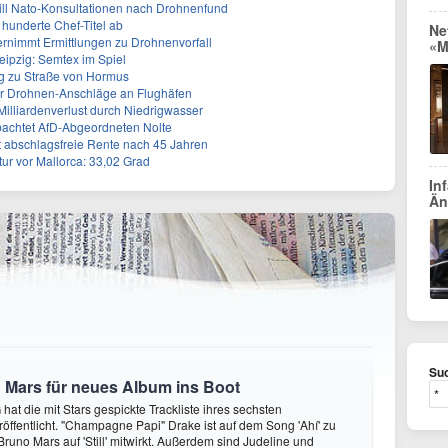
will Nato-Konsultationen nach Drohnenfund
 hunderte Chef-Titel ab
Ne
rnimmt Ermittlungen zu Drohnenvorfall
«M
eipzig: Semtex im Spiel
g zu Straße von Hormus
 für Drohnen-Anschläge an Flughäfen
 Milliardenverlust durch Niedrigwasser
achtet AfD-Abgeordneten Nolte
ert abschlagsfreie Rente nach 45 Jahren
r vor Mallorca: 33,02 Grad
In
Än
Suc
 Mars für neues Album ins Boot
hat die mit Stars gespickte Trackliste ihres sechsten
öffentlicht. "Champagne Papi" Drake ist auf dem Song 'Ahí' zu
runo Mars auf 'Still' mitwirkt. Außerdem sind Judeline und