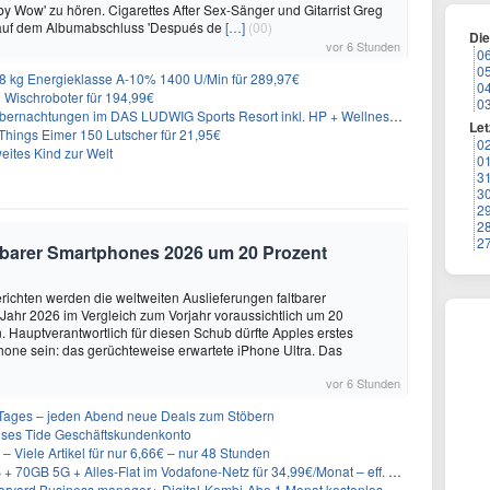
y Wow' zu hören. Cigarettes After Sex-Sänger und Gitarrist Greg
 auf dem Albumabschluss 'Después de
[…]
(00)
Di
vor 6 Stunden
0
0
 kg Energieklasse A-10% 1400 U/Min für 289,97€
0
Wischroboter für 194,99€
0
nachtungen im DAS LUDWIG Sports Resort inkl. HP + Wellness ab 174€ p.P.
Let
hings Eimer 150 Lutscher für 21,95€
0
eites Kind zur Welt
0
3
3
2
2
2
altbarer Smartphones 2026 um 20 Prozent
ichten werden die weltweiten Auslieferungen faltbarer
ahr 2026 im Vergleich zum Vorjahr voraussichtlich um 20
 Hauptverantwortlich für diesen Schub dürfte Apples erstes
hone sein: das gerüchteweise erwartete iPhone Ultra. Das
vor 6 Stunden
ages – jeden Abend neue Deals zum Stöbern
oses Tide Geschäftskundenkonto
– Viele Artikel für nur 6,66€ – nur 48 Stunden
GB 5G + Alles-Flat im Vodafone-Netz für 34,99€/Monat – eff. 4,65€/Monat
rvard Business manager+ Digital-Kombi-Abo 1 Monat kostenlos