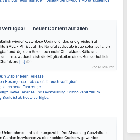
it verfügbar — neuer Content auf allen
türlich wieder kostenlose Update für das erfolgreiche Ball-
e BALL x PIT ist da! The Naturalist Update ist ab sofort auf allen
ügbar und fügt dem Spiel noch mehr Charaktere, Bälle und
ten hinzu, wodurch sich die Möglichkeiten eines Runs erheblich
 Charaktere
[…]
(00)
vor 41 Minuten
kin Stapler feiert Release
on Resurgence – ab sofort für euch verfügbar
ngt euch neue Fahrzeuge
ndigt: Tower Defense und Deckbuilding Kombo kehrt zurück
 Souls ist ab heute verfügbar
s Unternehmen hat sich ausgezahlt: Der Streaming-Spezialist ist
ten Staaten inzwischen zu einer echten Cashcow geworden.