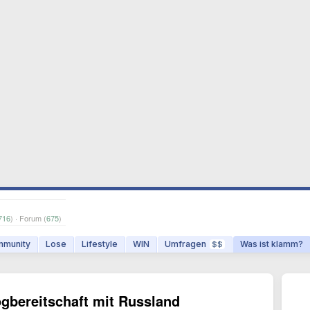
716
) · Forum (
675
)
munity
Lose
Lifestyle
WIN
Umfragen
Was ist klamm?
$$
ogbereitschaft mit Russland