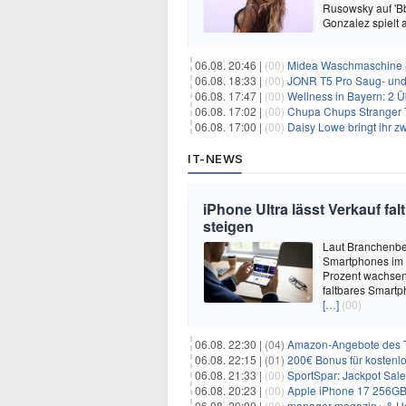
Rusowsky auf 'Bb
Gonzalez spielt
06.08. 20:46 |
(00)
Midea Waschmaschine 8
06.08. 18:33 |
(00)
JONR T5 Pro Saug- und 
06.08. 17:47 |
(00)
Wellness in Bayern: 2 Über
06.08. 17:02 |
(00)
Chupa Chups Stranger T
06.08. 17:00 |
(00)
Daisy Lowe bringt ihr zw
IT-NEWS
iPhone Ultra lässt Verkauf f
steigen
Laut Branchenber
Smartphones im J
Prozent wachsen.
faltbares Smartp
[…]
(00)
06.08. 22:30 |
(04)
Amazon-Angebote des T
06.08. 22:15 |
(01)
200€ Bonus für kostenl
06.08. 21:33 |
(00)
SportSpar: Jackpot Sale 
06.08. 20:23 |
(00)
Apple iPhone 17 256GB + 70
06.08. 20:00 |
(00)
manager magazin+ & Ha