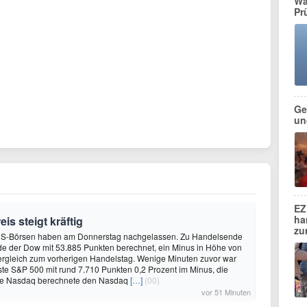
Wa
Pr
Ge
und
EZ
ha
is steigt kräftig
zu
US-Börsen haben am Donnerstag nachgelassen. Zu Handelsende
de der Dow mit 53.885 Punkten berechnet, ein Minus in Höhe von
ergleich zum vorherigen Handelstag. Wenige Minuten zuvor war
sste S&P 500 mit rund 7.710 Punkten 0,2 Prozent im Minus, die
se Nasdaq berechnete den Nasdaq
[…]
(00)
vor 51 Minuten