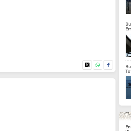
Bu
Er
Ru
To
En