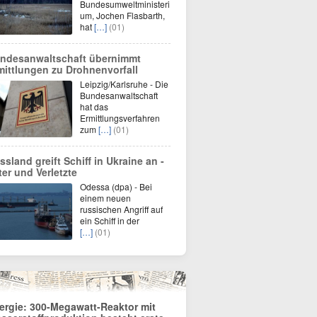
Bundesumweltministeri
um, Jochen Flasbarth,
hat
[…]
(01)
ndesanwaltschaft übernimmt
mittlungen zu Drohnenvorfall
Leipzig/Karlsruhe - Die
Bundesanwaltschaft
hat das
Ermittlungsverfahren
zum
[…]
(01)
ssland greift Schiff in Ukraine an -
ter und Verletzte
Odessa (dpa) - Bei
einem neuen
russischen Angriff auf
ein Schiff in der
[…]
(01)
ergie: 300-Megawatt-Reaktor mit