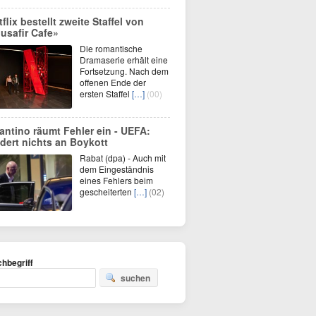
tflix bestellt zweite Staffel von
usafir Cafe»
Die romantische
Dramaserie erhält eine
Fortsetzung. Nach dem
offenen Ende der
ersten Staffel
[…]
(00)
fantino räumt Fehler ein - UEFA:
dert nichts an Boykott
Rabat (dpa) - Auch mit
dem Eingeständnis
eines Fehlers beim
gescheiterten
[…]
(02)
hbegriff
suchen