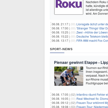
Nachdem Roku im
hatte, kündigte
ist allerdings u
wird. Am Donne
06.08. 21:17 |
(00)
Lionsgate ächzt unter d
06.08. 17:00 |
(00)
'Stranger Things'-Star David
06.08. 15:25 |
(00)
Zwei «Höhle der Löwen»
06.08. 15:22 |
(00)
Deutsche Telekom blei
06.08. 13:17 |
(00)
FIFA-WM macht Fox Corp
SPORT-NEWS
Pienaar gewinnt Etappe - Lip
Tournon-sur-Rhôn
ihren insgesamt 
verpasst. Nach 
sur-Rhone musste
Fluchtgruppe be
06.08. 17:05 |
(02)
Infantino räumt Fehler e
06.08. 16:05 |
(00)
Real-Wechsel fix: Dioma
06.08. 09:12 |
(02)
Frauen-Tour erklimmt M
05.08. 18:08 |
(03)
Frauen-Tour: Niedermai