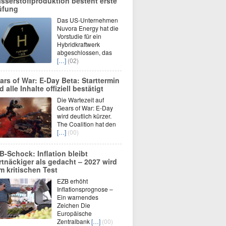
sserstoffproduktion besteht erste
üfung
Das US-Unternehmen
Nuvora Energy hat die
Vorstudie für ein
Hybridkraftwerk
abgeschlossen, das
[…]
(02)
ars of War: E-Day Beta: Starttermin
 alle Inhalte offiziell bestätigt
Die Wartezeit auf
Gears of War: E-Day
wird deutlich kürzer.
The Coalition hat den
[…]
(00)
B-Schock: Inflation bleibt
rtnäckiger als gedacht – 2027 wird
m kritischen Test
EZB erhöht
Inflationsprognose –
Ein warnendes
Zeichen Die
Europäische
Zentralbank
[…]
(00)