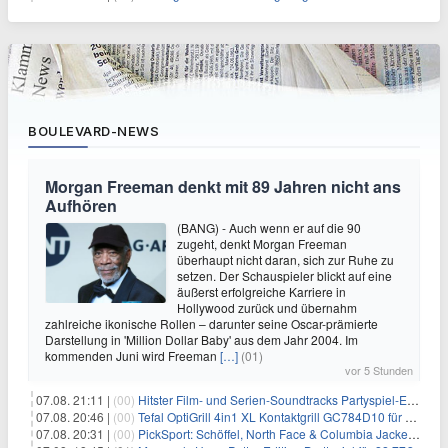
BOULEVARD-NEWS
Morgan Freeman denkt mit 89 Jahren nicht ans
Aufhören
(BANG) - Auch wenn er auf die 90
zugeht, denkt Morgan Freeman
überhaupt nicht daran, sich zur Ruhe zu
setzen. Der Schauspieler blickt auf eine
äußerst erfolgreiche Karriere in
Hollywood zurück und übernahm
zahlreiche ikonische Rollen – darunter seine Oscar-prämierte
Darstellung in 'Million Dollar Baby' aus dem Jahr 2004. Im
kommenden Juni wird Freeman
[…]
(01)
vor 5 Stunden
07.08. 21:11 |
(00)
Hitster Film- und Serien-Soundtracks Partyspiel-Erweiterung für 6,99€
07.08. 20:46 |
(00)
Tefal OptiGrill 4in1 XL Kontaktgrill GC784D10 für 239,99€
07.08. 20:31 |
(00)
PickSport: Schöffel, North Face & Columbia Jacken ab 39,60€