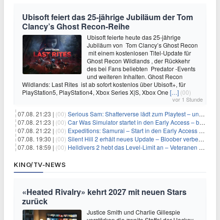
Ubisoft feiert das 25-jährige Jubiläum der Tom
Clancy’s Ghost Recon-Reihe
Ubisoft feierte heute das 25-jährige
Jubiläum von Tom Clancy’s Ghost Recon
mit einem kostenlosen Titel-Update für
Ghost Recon Wildlands , der Rückkehr
des bei Fans beliebten Predator -Events
und weiteren Inhalten. Ghost Recon
Wildlands: Last Rites ist ab sofort kostenlos über Ubisoft+, für
PlayStation5, PlayStation4, Xbox Series X|S, Xbox One
[…]
(00)
vor 1 Stunde
07.08. 21:23 |
(00)
Serious Sam: Shatterverse lädt zum Playtest – und erscheint schon bald!
07.08. 21:23 |
(00)
Car Was Simulator startet in den Early Access – bald gehts los!
07.08. 21:22 |
(00)
Expeditions: Samurai – Start in den Early Access ab heute im feudalen Japan
07.08. 19:30 |
(00)
Silent Hill 2 erhält neues Update – Bloober verbessert Grafik und Performance
07.08. 18:59 |
(00)
Helldivers 2 hebt das Level-Limit an – Veteranen können endlich weiter aufsteigen
KINO/TV-NEWS
«Heated Rivalry» kehrt 2027 mit neuen Stars
zurück
Justice Smith und Charlie Gillespie
verstärken die zweite Staffel der Hockey-