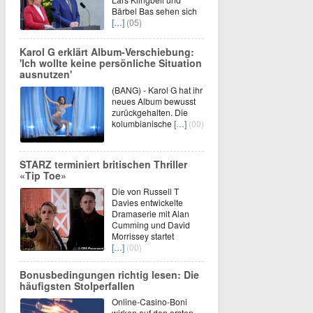
Bärbel Bas sehen sich
[…]
(05)
Karol G erklärt Album-Verschiebung:
'Ich wollte keine persönliche Situation
ausnutzen'
(BANG) - Karol G hat ihr
neues Album bewusst
zurückgehalten. Die
kolumbianische
[…]
(00)
STARZ terminiert britischen Thriller
«Tip Toe»
Die von Russell T
Davies entwickelte
Dramaserie mit Alan
Cumming und David
Morrissey startet
[…]
(00)
Bonusbedingungen richtig lesen: Die
häufigsten Stolperfallen
Online-Casino-Boni
wirken auf den ersten