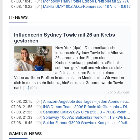
07.08. 18:45 |
(01)
Monopoly Harry Potter Edition Brettspiel für 22,77€
07.08. 18:22 |
(01)
Makita DMP180Z Akku-Kompressor 18 V für 48,61€
IT-NEWS
Influencerin Sydney Towle mit 26 an Krebs
gestorben
New York (dpa) - Die amerikanische
Influencerin Sydney Towle ist im Alter von
26 Jahren an den Folgen einer
Krebserkrankung gestorben. «Sie hat
sehr hart gekämpft und wir sind so stolz
auf sie», teilte ihre Familie in einem
Video auf ihren Profilen in den sozialen Medien mit. «Wir werden
dich immer so sehr lieben», hieß es dazu. Geboren wurde Towle
nach
[…]
(00)
vor 5 Stunden
07.08. 22:15 |
(04)
Amazon-Angebote des Tages – jeden Abend neue Deals zum Stöbern
07.08. 21:55 |
(00)
ING Dream-Team: 300€ Prämie für Girokonto + Direkt-Depot
07.08. 21:35 |
(00)
Samsung Galaxy S26 Ultra 256GB + 70GB Vodafone-Netz für 34,99€/Monat (effektiv 4,74€/Monat)
07.08. 21:33 |
(00)
Solarway 1000Wp Balkonkraftwerk mit 1,9 kWh EcoFlow-Speicher für 719€ + 30€ Filial-Gutschein
07.08. 19:45 |
(00)
Spider Farmer G3000 Growbox-Komplettset 90×90×180 cm für 379,99€
GAMING-NEWS