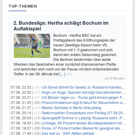
TOP-THEMEN
2. Bundesliga: Hertha schlägt Bochum im
Auftaktspiel
Bochum - Hertha BSC hat am
Freitagabend das Eröffnungsspiel der
neuen Zweitliga-Saison beim VfL
Bochum mit 1: 0 gewonnen und sich
damit den ersten Saisonsieg gesichert.
Die Berliner bestimmten über weite
Strecken das Geschehen einer zunächst chancenarmen Partie
und belohnten sich noch vor der Pause mit dem entscheidenden
Treffer. In der 39. Minute traf
[…]
(00)
vor 5 Minuten
07.08. 22:32 |
(00)
US-Senat stimmt für Gesetz zu Russland-Sanktionen
07.08. 22:30 |
(00)
Auge um Auge: Spanien kündigt Grenzkontrollen zu Italien an
07.08. 22:21 |
(00)
US-Börsen legen zu - Trump geht erneut gegen Fed-Gouverneurin vor
07.08. 21:45 |
(05)
Finanzministerium legt Entwurf für Steuerreform ab 2027 vor
07.08. 21:37 |
(00)
Wieder Schüsse in Berlin-Kreuzberg
07.08. 20:14 |
(00)
Gewinnzahlen Eurojackpot vom Freitag (07.08.2026)
07.08. 20:03 |
(12)
Sprengstoff-Drohne in Leipzig: Russland sieht «Provokation»
07.08. 18:40 |
(04)
Umfrage: 46 Prozent wollen Bundespräsident mit Politik-Erfahrung
07.08. 18:07 |
(08)
Forsa: 47 Prozent halten Merkel für geeignet als Bundespräsidentin
07.08. 17:49 |
(03)
Dax legt zu - SAP-Aktien gefragt