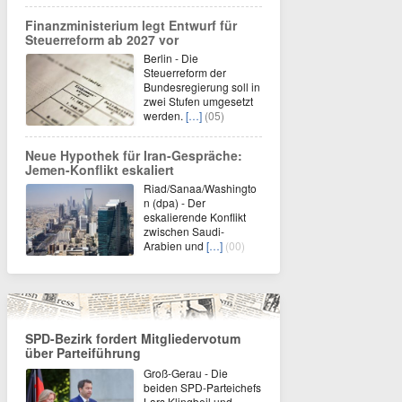
Finanzministerium legt Entwurf für
Steuerreform ab 2027 vor
Berlin - Die
Steuerreform der
Bundesregierung soll in
zwei Stufen umgesetzt
werden.
[…]
(05)
Neue Hypothek für Iran-Gespräche:
Jemen-Konflikt eskaliert
Riad/Sanaa/Washingto
n (dpa) - Der
eskalierende Konflikt
zwischen Saudi-
Arabien und
[…]
(00)
SPD-Bezirk fordert Mitgliedervotum
über Parteiführung
Groß-Gerau - Die
beiden SPD-Parteichefs
Lars Klingbeil und