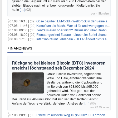
gewann die Bergankunft auf mehr als 1.900 Höhenmetern bei der
siebten Etappe nach einer beeindruckenden Kletterpartie. Sie
hatte
[…]
(02)
vor 4 Stunden
07.08. 16:15 |
(02)
Gose bejubelt EM-Gold - Wellbrock in der Seine ausgebremst
07.08. 11:46 |
(00)
Kampf um die Macht: Wer ist für und wer gegen Infantino?
07.08. 09:50 |
(03)
Zentralisieren oder nicht? Diskussion über Drohnenabwehr
06.08. 18:00 |
(02)
Pienaar gewinnt Etappe - Lippert im Sprint chancenlos
06.08. 17:05 |
(08)
Infantino räumt Fehler ein - UEFA: Ändert nichts an Boykott
FINANZNEWS
Rückgang bei kleinen Bitcoin (BTC) Investoren
erreicht Höchststand seit Dezember 2024
Große Bitcoin-Investoren, sogenannte
Wale und Haie, erhöhen weiterhin ihre
Bestände, während die Kryptowährung
im Bereich von $63.000 bis $65.000
gehandelt wird. Dies geht aus den
neuesten Daten von Santiment hervor.
Der Trend zur Akkumulation hat sich seit dem letzten Bericht
Anfang der Woche verstärkt, der einen Anstieg der
[…]
(00)
vor 42 Minuten
07.08. 20:12 |
(00)
Ethereum auf dem Weg zu $5.000? ETH erobert wichtige Marke zurück, während Institutionen weiter akkumulieren