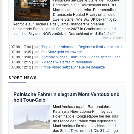
Romanze, die in Deutschland bei HBO
Max zu sehen sein wird. Die romantische
Dramaserie Heated Rivalry erhält eine
zweite Staffel. Wie Sky UK bekannt gab,
kehrt die auf Rachel Reids „Game Changers“-Romanen
basierende Produktion im Frühjahr 2027 in Großbritannien und
Irland zu Sky und NOW zurück. In Deutschland wird die
[…]
(00)
vor 3 Stunden
07.08. 17:00 |
(00)
'September Afternoon'-Regisseur liebt vor allem die 'Banalität' in seinen Filmen
07.08. 13:35 |
(00)
Für Starz geht es abwärts
07.08. 13:00 |
(00)
Anthony Michael Hall: John Hughes sprach über eine Fortsetzung von 'The Breakfast Club'
07.08. 12:15 |
(00)
«Madden» startet im November
07.08. 12:12 |
(00)
Prime Video setzt auf neue K-Romanze
SPORT-NEWS
Polnische Fahrerin siegt am Mont Ventoux und
holt Tour-Gelb
Mont Ventoux (dpa) - Radrennfahrerin
Katarzyna Niewiadoma-Phinney aus
Polen hat die Königsetappe bei der Tour
de France der Frauen zum legendären
Mont Ventoux für sich entschieden und
das Gelbe Trikot erobert. Die 31-Jährige