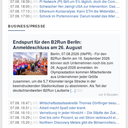
07.08. 18:39 |
(00)
Pi Network (PI) fällt um 5% täglich, doch die Community bleibt optimistisch
07.08. 18:00 |
(00)
Schwacher Yen zwingt USA zur Intervention: Das größte Risiko seit 15 Jahren
07.08. 17:13 |
(00)
Ethereum-Kursanalyse: Kann ETH die Widerstände der gleitenden Durchschnitte überwinden?
07.08. 17:00 |
(00)
Schock im Portemonnaie: Darum kostet das Alter deutlich mehr als Sie denken
BUSINESS/PRESSE
Endspurt für den B2Run Berlin:
Anmeldeschluss am 26. August
Berlin, 07.08.2026 (lifePR) - Für den
B2Run Berlin am 16. September 2026
können sich Unternehmen noch bis zum
26. August 2026 anmelden. Im
Olympiastadion kommen Mitarbeitende
aus Unternehmen jeder Größe
zusammen, um die 5,7 Kilometer lange Strecke in der
beeindruckenden Stadionkulisse zu absolvieren. Als Teil der
deutschlandweiten B2Run Laufserie
[…]
(00)
vor 9 Stunden
07.08. 16:47 |
(00)
Wirtschaftsstaatssekretär Thomas Dörflinger besucht Handwerksbetrieb im Kammerbezirk Freiburg
07.08. 16:31 |
(00)
Arbeit macht Spaß oder krank
07.08. 16:10 |
(00)
Vernetzung in jeder Hinsicht – Die Städte der Zukunft sind grün-blau
07.08. 15:29 |
(00)
Drei bis zehn Prozent, so viel Strom verbraucht ein Aufzug im Gebäude
07.08. 15:20 |
(00)
Northern Discovery Metals gibt die Börsennotierung an der Frankfurter Wertpapierbörse bekannt