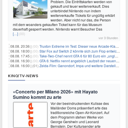
Problem. Die Eintrittskarten werden von
gekauft und teuer weiterverkauft. Dies
unterbindet Nintendo nun indem
weiterverkaufte Tickets für ungültig erklärt
werden. Aber nicht nur das, die Person
mit dem woanders gekauften Ticket kann für das Museum
dauerhaft gesperrt werden. Nintendo warnt Besucher Das
[…]
(00)
vor 3 Stunden
08.08. 20:36 |
(00)
Truxton Extreme im Test: Dieser neue Arcade-Klassiker verzeiht dir gar nichts
08.08. 18:00 |
(00)
Star Fox auf Switch 2 könnte sich zum Flop entwickeln
08.08. 17:45 |
(00)
Take-Two-Chef nennt GTA 6 für 80 Euro ein „unglaubliches Schnäppchen“
08.08. 16:30 |
(00)
GTA 6: Netflix nennt angeblich Laufzeit der neuen Gameplay-Präsentation
08.08. 16:00 |
(01)
Zelda-Film: Ganondorf, Impa und weitere Darsteller sollen feststehen
KINO/TV-NEWS
«Concerto per Milano 2026» mit Hayato
Sumino kommt zu arte
Vor der beeindruckenden Kulisse des
Mailänder Doms präsentiert arte das
traditionsreiche Open-Air-Konzert. Auf
dem Programm stehen Werke von
George Gershwin und Leonard
Bernstein. Der Kultursender arte