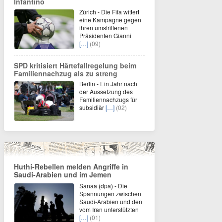
Infantino
Zürich - Die Fifa wittert
eine Kampagne gegen
ihren umstrittenen
Präsidenten Gianni
[…]
(09)
SPD kritisiert Härtefallregelung beim
Familiennachzug als zu streng
Berlin - Ein Jahr nach
der Aussetzung des
Familiennachzugs für
subsidiär
[…]
(02)
Huthi-Rebellen melden Angriffe in
Saudi-Arabien und im Jemen
Sanaa (dpa) - Die
Spannungen zwischen
Saudi-Arabien und den
vom Iran unterstützten
[…]
(01)