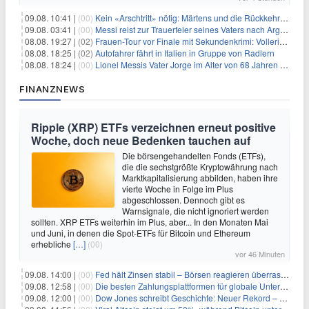
09.08. 10:41 |
(00)
Kein «Arschtritt» nötig: Märtens und die Rückkehr nach Paris
09.08. 03:41 |
(00)
Messi reist zur Trauerfeier seines Vaters nach Argentinien
08.08. 19:27 |
(02)
Frauen-Tour vor Finale mit Sekundenkrimi: Vollering in Gelb
08.08. 18:25 |
(02)
Autofahrer fährt in Italien in Gruppe von Radlern
08.08. 18:24 |
(00)
Lionel Messis Vater Jorge im Alter von 68 Jahren gestorben
FINANZNEWS
Ripple (XRP) ETFs verzeichnen erneut positive
Woche, doch neue Bedenken tauchen auf
Die börsengehandelten Fonds (ETFs),
die die sechstgrößte Kryptowährung nach
Marktkapitalisierung abbilden, haben ihre
vierte Woche in Folge im Plus
abgeschlossen. Dennoch gibt es
Warnsignale, die nicht ignoriert werden
sollten. XRP ETFs weiterhin im Plus, aber... In den Monaten Mai
und Juni, in denen die Spot-ETFs für Bitcoin und Ethereum
erhebliche
[…]
(00)
vor 46 Minuten
09.08. 14:00 |
(00)
Fed hält Zinsen stabil – Börsen reagieren überraschend volatil
09.08. 12:58 |
(00)
Die besten Zahlungsplattformen für globale Unternehmen im Jahr 2026
09.08. 12:00 |
(00)
Dow Jones schreibt Geschichte: Neuer Rekord – und Amazon knackt die nächste Billionen-Marke