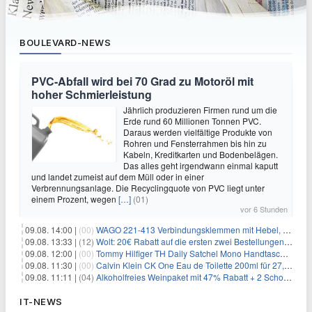
BOULEVARD-NEWS
PVC-Abfall wird bei 70 Grad zu Motoröl mit
hoher Schmierleistung
Jährlich produzieren Firmen rund um die
Erde rund 60 Millionen Tonnen PVC.
Daraus werden vielfältige Produkte von
Rohren und Fensterrahmen bis hin zu
Kabeln, Kreditkarten und Bodenbelägen.
Das alles geht irgendwann einmal kaputt
und landet zumeist auf dem Müll oder in einer
Verbrennungsanlage. Die Recyclingquote von PVC liegt unter
einem Prozent, wegen
[…]
(01)
vor 6 Stunden
09.08. 14:00 |
(00)
WAGO 221-413 Verbindungsklemmen mit Hebel, 50 Stück für 14,99€
09.08. 13:33 |
(12)
Wolt: 20€ Rabatt auf die ersten zwei Bestellungen für Neukunden
09.08. 12:00 |
(00)
Tommy Hilfiger TH Daily Satchel Mono Handtasche für 73,97€
09.08. 11:30 |
(00)
Calvin Klein CK One Eau de Toilette 200ml für 27,99€
09.08. 11:11 |
(04)
Alkoholfreies Weinpaket mit 47% Rabatt + 2 Schott Zwiesel Gläser GRATIS für 29,99€
IT-NEWS