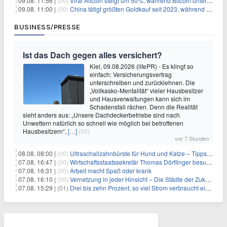
09.08. 11:56 |
(00)
Viral Altcoin steigt um 50%, während Bitcoin unter $65.000 fällt
09.08. 11:00 |
(00)
China tätigt größten Goldkauf seit 2023, während Goldpreis um 8% steigt
BUSINESS/PRESSE
Ist das Dach gegen alles versichert?
Kiel, 09.08.2026 (lifePR) - Es klingt so
einfach: Versicherungsvertrag
unterschreiben und zurücklehnen. Die
„Vollkasko-Mentalität“ vieler Hausbesitzer
und Hausverwaltungen kann sich im
Schadensfall rächen. Denn die Realität
sieht anders aus: „Unsere Dachdeckerbetriebe sind nach
Unwettern natürlich so schnell wie möglich bei betroffenen
Hausbesitzern“,
[…]
(00)
vor 7 Stunden
08.08. 08:00 |
(00)
Ultraschallzahnbürste für Hund und Katze – Tipps zur erfolgreichen Eingewöhnung
07.08. 16:47 |
(00)
Wirtschaftsstaatssekretär Thomas Dörflinger besucht Handwerksbetrieb im Kammerbezirk Freiburg
07.08. 16:31 |
(00)
Arbeit macht Spaß oder krank
07.08. 16:10 |
(00)
Vernetzung in jeder Hinsicht – Die Städte der Zukunft sind grün-blau
07.08. 15:29 |
(01)
Drei bis zehn Prozent, so viel Strom verbraucht ein Aufzug im Gebäude