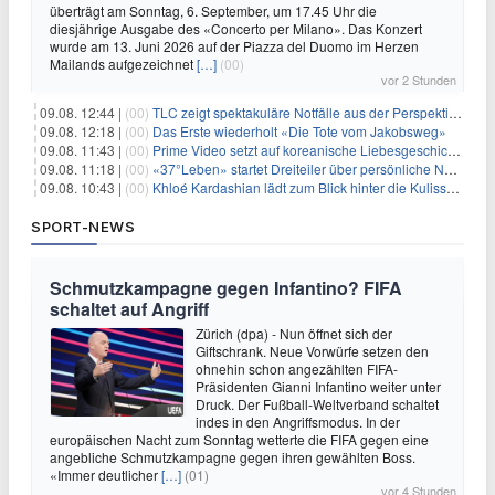
überträgt am Sonntag, 6. September, um 17.45 Uhr die
diesjährige Ausgabe des «Concerto per Milano». Das Konzert
wurde am 13. Juni 2026 auf der Piazza del Duomo im Herzen
Mailands aufgezeichnet
[…]
(00)
vor 2 Stunden
09.08. 12:44 |
(00)
TLC zeigt spektakuläre Notfälle aus der Perspektive der Patienten
09.08. 12:18 |
(00)
Das Erste wiederholt «Die Tote vom Jakobsweg»
09.08. 11:43 |
(00)
Prime Video setzt auf koreanische Liebesgeschichte
09.08. 11:18 |
(00)
«37°Leben» startet Dreiteiler über persönliche Neuanfänge
09.08. 10:43 |
(00)
Khloé Kardashian lädt zum Blick hinter die Kulissen ihres Freundeskreises
SPORT-NEWS
Schmutzkampagne gegen Infantino? FIFA
schaltet auf Angriff
Zürich (dpa) - Nun öffnet sich der
Giftschrank. Neue Vorwürfe setzen den
ohnehin schon angezählten FIFA-
Präsidenten Gianni Infantino weiter unter
Druck. Der Fußball-Weltverband schaltet
indes in den Angriffsmodus. In der
europäischen Nacht zum Sonntag wetterte die FIFA gegen eine
angebliche Schmutzkampagne gegen ihren gewählten Boss.
«Immer deutlicher
[…]
(01)
vor 4 Stunden