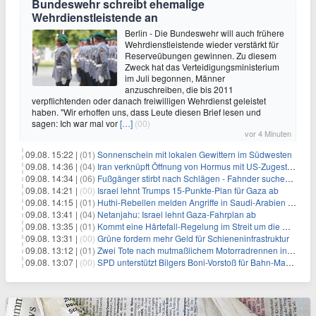
Bundeswehr schreibt ehemalige
Wehrdienstleistende an
Berlin - Die Bundeswehr will auch frühere
Wehrdienstleistende wieder verstärkt für
Reserveübungen gewinnen. Zu diesem
Zweck hat das Verteidigungsministerium
im Juli begonnen, Männer
anzuschreiben, die bis 2011
verpflichtenden oder danach freiwilligen Wehrdienst geleistet
haben. "Wir erhoffen uns, dass Leute diesen Brief lesen und
sagen: Ich war mal vor
[…]
(00)
vor 4 Minuten
09.08. 15:22 |
(01)
Sonnenschein mit lokalen Gewittern im Südwesten
09.08. 14:36 |
(04)
Iran verknüpft Öffnung von Hormus mit US-Zugeständnissen
09.08. 14:34 |
(06)
Fußgänger stirbt nach Schlägen - Fahnder suchen Autofahrer
09.08. 14:21 |
(00)
Israel lehnt Trumps 15-Punkte-Plan für Gaza ab
09.08. 14:15 |
(01)
Huthi-Rebellen melden Angriffe in Saudi-Arabien und im Jemen
09.08. 13:41 |
(04)
Netanjahu: Israel lehnt Gaza-Fahrplan ab
09.08. 13:35 |
(01)
Kommt eine Härtefall-Regelung im Streit um die Rente mit 63?
09.08. 13:31 |
(00)
Grüne fordern mehr Geld für Schieneninfrastruktur
09.08. 13:12 |
(01)
Zwei Tote nach mutmaßlichem Motorradrennen in Köln
09.08. 13:07 |
(00)
SPD unterstützt Bilgers Boni-Vorstoß für Bahn-Manager