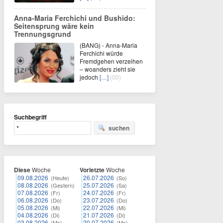
Anna-Maria Ferchichi und Bushido:
Seitensprung wäre kein
Trennungsgrund
(BANG) - Anna-Maria
Ferchichi würde
Fremdgehen verzeihen
– woanders zieht sie
jedoch
[…]
(00)
Suchbegriff
suchen
Diese
Woche
Vorletzte
Woche
09.08.2026
26.07.2026
(Heute)
(So)
08.08.2026
25.07.2026
(Gestern)
(Sa)
07.08.2026
24.07.2026
(Fr)
(Fr)
06.08.2026
23.07.2026
(Do)
(Do)
05.08.2026
22.07.2026
(Mi)
(Mi)
04.08.2026
21.07.2026
(Di)
(Di)
03.08.2026
20.07.2026
(Mo)
(Mo)