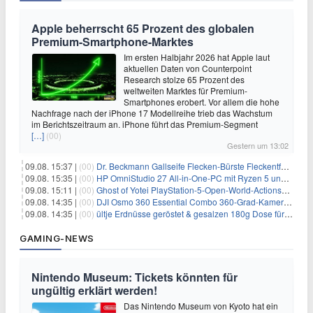
Apple beherrscht 65 Prozent des globalen
Premium-Smartphone-Marktes
Im ersten Halbjahr 2026 hat Apple laut
aktuellen Daten von Counterpoint
Research stolze 65 Prozent des
weltweiten Marktes für Premium-
Smartphones erobert. Vor allem die hohe
Nachfrage nach der iPhone 17 Modellreihe trieb das Wachstum
im Berichtszeitraum an. iPhone führt das Premium-Segment
[…]
(00)
Gestern um 13:02
09.08. 15:37 |
(00)
Dr. Beckmann Gallseife Flecken-Bürste Fleckentferner 250 ml für 1,25€
09.08. 15:35 |
(00)
HP OmniStudio 27 All-in-One-PC mit Ryzen 5 und 1 TB SSD für 699€
09.08. 15:11 |
(00)
Ghost of Yotei PlayStation-5-Open-World-Actionspiel für 55,65€
09.08. 14:35 |
(00)
DJI Osmo 360 Essential Combo 360-Grad-Kamera für 375€
09.08. 14:35 |
(00)
ültje Erdnüsse geröstet & gesalzen 180g Dose für 1,52€ im Spar-Abo
GAMING-NEWS
Nintendo Museum: Tickets könnten für
ungültig erklärt werden!
Das Nintendo Museum von Kyoto hat ein