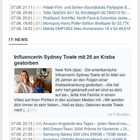
07.08. 21:11 |
(00)
Hitster Film- und Serien-Soundtracks Partyspiel-Erweiterung für 6,99€
07.08. 20:46 |
(00)
Tefal OptiGrill 4in1 XL Kontaktgrill GC784D10 für 239,99€
07.08. 20:31 |
(00)
PickSport: Schöffel, North Face & Columbia Jacken ab 39,60€
07.08. 18:45 |
(01)
Monopoly Harry Potter Edition Brettspiel für 22,77€
07.08. 18:22 |
(01)
Makita DMP180Z Akku-Kompressor 18 V für 48,61€
IT-NEWS
Influencerin Sydney Towle mit 26 an Krebs
gestorben
New York (dpa) - Die amerikanische
Influencerin Sydney Towle ist im Alter von
26 Jahren an den Folgen einer
Krebserkrankung gestorben. «Sie hat
sehr hart gekämpft und wir sind so stolz
auf sie», teilte ihre Familie in einem
Video auf ihren Profilen in den sozialen Medien mit. «Wir werden
dich immer so sehr lieben», hieß es dazu. Geboren wurde Towle
nach
[…]
(00)
vor 5 Stunden
07.08. 22:15 |
(04)
Amazon-Angebote des Tages – jeden Abend neue Deals zum Stöbern
07.08. 21:55 |
(00)
ING Dream-Team: 300€ Prämie für Girokonto + Direkt-Depot
07.08. 21:35 |
(00)
Samsung Galaxy S26 Ultra 256GB + 70GB Vodafone-Netz für 34,99€/Monat (effektiv 4,74€/Monat)
07.08. 21:33 |
(00)
Solarway 1000Wp Balkonkraftwerk mit 1,9 kWh EcoFlow-Speicher für 719€ + 30€ Filial-Gutschein