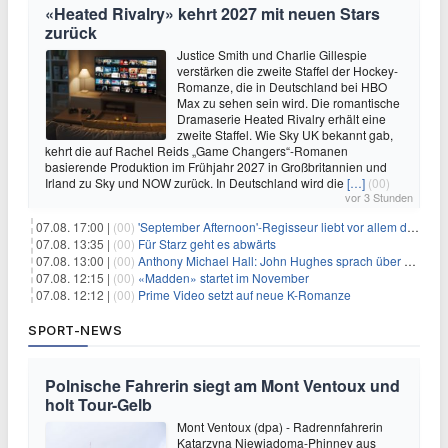
«Heated Rivalry» kehrt 2027 mit neuen Stars
zurück
Justice Smith und Charlie Gillespie
verstärken die zweite Staffel der Hockey-
Romanze, die in Deutschland bei HBO
Max zu sehen sein wird. Die romantische
Dramaserie Heated Rivalry erhält eine
zweite Staffel. Wie Sky UK bekannt gab,
kehrt die auf Rachel Reids „Game Changers“-Romanen
basierende Produktion im Frühjahr 2027 in Großbritannien und
Irland zu Sky und NOW zurück. In Deutschland wird die
[…]
(00)
vor 3 Stunden
07.08. 17:00 |
(00)
'September Afternoon'-Regisseur liebt vor allem die 'Banalität' in seinen Filmen
07.08. 13:35 |
(00)
Für Starz geht es abwärts
07.08. 13:00 |
(00)
Anthony Michael Hall: John Hughes sprach über eine Fortsetzung von 'The Breakfast Club'
07.08. 12:15 |
(00)
«Madden» startet im November
07.08. 12:12 |
(00)
Prime Video setzt auf neue K-Romanze
SPORT-NEWS
Polnische Fahrerin siegt am Mont Ventoux und
holt Tour-Gelb
Mont Ventoux (dpa) - Radrennfahrerin
Katarzyna Niewiadoma-Phinney aus