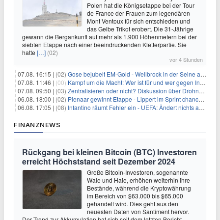
Polen hat die Königsetappe bei der Tour
de France der Frauen zum legendären
Mont Ventoux für sich entschieden und
das Gelbe Trikot erobert. Die 31-Jährige
gewann die Bergankunft auf mehr als 1.900 Höhenmetern bei der
siebten Etappe nach einer beeindruckenden Kletterpartie. Sie
hatte
[…]
(02)
vor 4 Stunden
07.08. 16:15 |
(02)
Gose bejubelt EM-Gold - Wellbrock in der Seine ausgebremst
07.08. 11:46 |
(00)
Kampf um die Macht: Wer ist für und wer gegen Infantino?
07.08. 09:50 |
(03)
Zentralisieren oder nicht? Diskussion über Drohnenabwehr
06.08. 18:00 |
(02)
Pienaar gewinnt Etappe - Lippert im Sprint chancenlos
06.08. 17:05 |
(08)
Infantino räumt Fehler ein - UEFA: Ändert nichts an Boykott
FINANZNEWS
Rückgang bei kleinen Bitcoin (BTC) Investoren
erreicht Höchststand seit Dezember 2024
Große Bitcoin-Investoren, sogenannte
Wale und Haie, erhöhen weiterhin ihre
Bestände, während die Kryptowährung
im Bereich von $63.000 bis $65.000
gehandelt wird. Dies geht aus den
neuesten Daten von Santiment hervor.
Der Trend zur Akkumulation hat sich seit dem letzten Bericht