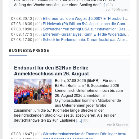
Anfang der Woche verstärkt, der einen Anstieg der
[…]
(00)
vor 48 Minuten
07.08. 20:12 |
(00)
Ethereum auf dem Weg zu $5.000? ETH erobert wichtige Marke zurück, während Institutionen weiter akkumulieren
07.08. 18:39 |
(00)
Pi Network (PI) fällt um 5% täglich, doch die Community bleibt optimistisch
07.08. 18:00 |
(00)
Schwacher Yen zwingt USA zur Intervention: Das größte Risiko seit 15 Jahren
07.08. 17:13 |
(00)
Ethereum-Kursanalyse: Kann ETH die Widerstände der gleitenden Durchschnitte überwinden?
07.08. 17:00 |
(00)
Schock im Portemonnaie: Darum kostet das Alter deutlich mehr als Sie denken
BUSINESS/PRESSE
Endspurt für den B2Run Berlin:
Anmeldeschluss am 26. August
Berlin, 07.08.2026 (lifePR) - Für den
B2Run Berlin am 16. September 2026
können sich Unternehmen noch bis zum
26. August 2026 anmelden. Im
Olympiastadion kommen Mitarbeitende
aus Unternehmen jeder Größe
zusammen, um die 5,7 Kilometer lange Strecke in der
beeindruckenden Stadionkulisse zu absolvieren. Als Teil der
deutschlandweiten B2Run Laufserie
[…]
(00)
vor 9 Stunden
07.08. 16:47 |
(00)
Wirtschaftsstaatssekretär Thomas Dörflinger besucht Handwerksbetrieb im Kammerbezirk Freiburg
07.08. 16:31 |
(00)
Arbeit macht Spaß oder krank