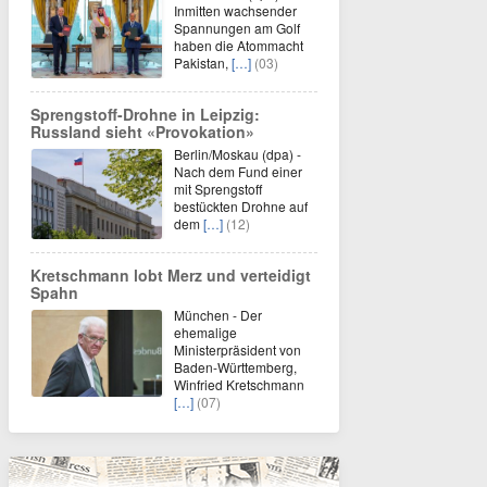
Inmitten wachsender
Spannungen am Golf
haben die Atommacht
Pakistan,
[…]
(03)
Sprengstoff-Drohne in Leipzig:
Russland sieht «Provokation»
Berlin/Moskau (dpa) -
Nach dem Fund einer
mit Sprengstoff
bestückten Drohne auf
dem
[…]
(12)
Kretschmann lobt Merz und verteidigt
Spahn
München - Der
ehemalige
Ministerpräsident von
Baden-Württemberg,
Winfried Kretschmann
[…]
(07)