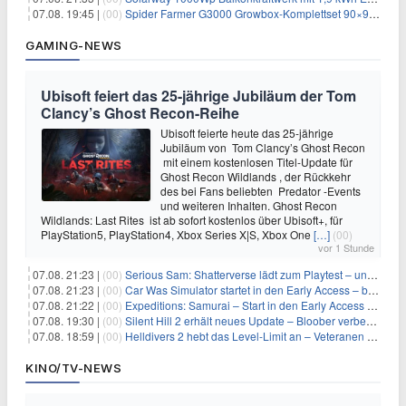
07.08. 19:45 |
(00)
Spider Farmer G3000 Growbox-Komplettset 90×90×180 cm für 379,99€
GAMING-NEWS
Ubisoft feiert das 25-jährige Jubiläum der Tom
Clancy’s Ghost Recon-Reihe
Ubisoft feierte heute das 25-jährige
Jubiläum von Tom Clancy’s Ghost Recon
mit einem kostenlosen Titel-Update für
Ghost Recon Wildlands , der Rückkehr
des bei Fans beliebten Predator -Events
und weiteren Inhalten. Ghost Recon
Wildlands: Last Rites ist ab sofort kostenlos über Ubisoft+, für
PlayStation5, PlayStation4, Xbox Series X|S, Xbox One
[…]
(00)
vor 1 Stunde
07.08. 21:23 |
(00)
Serious Sam: Shatterverse lädt zum Playtest – und erscheint schon bald!
07.08. 21:23 |
(00)
Car Was Simulator startet in den Early Access – bald gehts los!
07.08. 21:22 |
(00)
Expeditions: Samurai – Start in den Early Access ab heute im feudalen Japan
07.08. 19:30 |
(00)
Silent Hill 2 erhält neues Update – Bloober verbessert Grafik und Performance
07.08. 18:59 |
(00)
Helldivers 2 hebt das Level-Limit an – Veteranen können endlich weiter aufsteigen
KINO/TV-NEWS