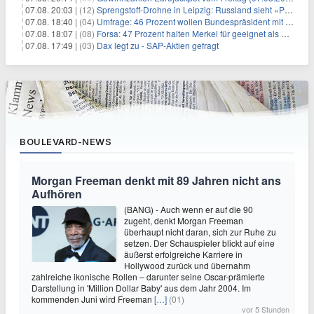
07.08. 20:03 |
(12)
Sprengstoff-Drohne in Leipzig: Russland sieht «Provokation»
07.08. 18:40 |
(04)
Umfrage: 46 Prozent wollen Bundespräsident mit Politik-Erfahrung
07.08. 18:07 |
(08)
Forsa: 47 Prozent halten Merkel für geeignet als Bundespräsidentin
07.08. 17:49 |
(03)
Dax legt zu - SAP-Aktien gefragt
BOULEVARD-NEWS
Morgan Freeman denkt mit 89 Jahren nicht ans
Aufhören
(BANG) - Auch wenn er auf die 90
zugeht, denkt Morgan Freeman
überhaupt nicht daran, sich zur Ruhe zu
setzen. Der Schauspieler blickt auf eine
äußerst erfolgreiche Karriere in
Hollywood zurück und übernahm
zahlreiche ikonische Rollen – darunter seine Oscar-prämierte
Darstellung in 'Million Dollar Baby' aus dem Jahr 2004. Im
kommenden Juni wird Freeman
[…]
(01)
vor 5 Stunden