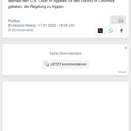
deshalb den U.S. Court of Appeals für den District of Columbia
gebeten, die Regelung zu kippen.
Politics
[Eulerpool News]
·
17.01.2025
·
18:05 Uhr
[0 Kommentare]
- keine Kommentare -
JETZT kommentieren
forum