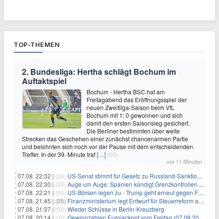
TOP-THEMEN
2. Bundesliga: Hertha schlägt Bochum im
Auftaktspiel
Bochum - Hertha BSC hat am
Freitagabend das Eröffnungsspiel der
neuen Zweitliga-Saison beim VfL
Bochum mit 1: 0 gewonnen und sich
damit den ersten Saisonsieg gesichert.
Die Berliner bestimmten über weite
Strecken das Geschehen einer zunächst chancenarmen Partie
und belohnten sich noch vor der Pause mit dem entscheidenden
Treffer. In der 39. Minute traf
[…]
(00)
vor 11 Minuten
07.08. 22:32 |
(00)
US-Senat stimmt für Gesetz zu Russland-Sanktionen
07.08. 22:30 |
(00)
Auge um Auge: Spanien kündigt Grenzkontrollen zu Italien an
07.08. 22:21 |
(00)
US-Börsen legen zu - Trump geht erneut gegen Fed-Gouverneurin vor
07.08. 21:45 |
(05)
Finanzministerium legt Entwurf für Steuerreform ab 2027 vor
07.08. 21:37 |
(00)
Wieder Schüsse in Berlin-Kreuzberg
07.08. 20:14 |
(00)
Gewinnzahlen Eurojackpot vom Freitag (07.08.2026)