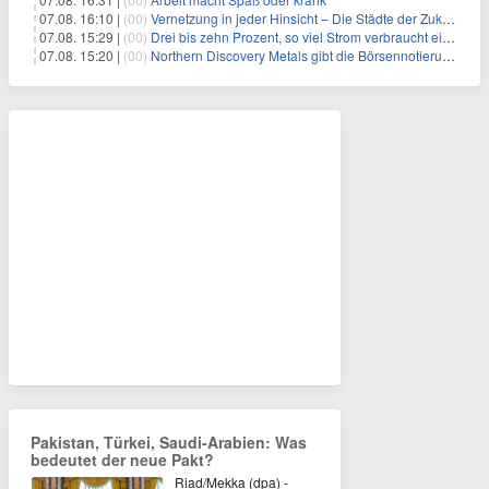
07.08. 16:10 |
(00)
Vernetzung in jeder Hinsicht – Die Städte der Zukunft sind grün-blau
07.08. 15:29 |
(00)
Drei bis zehn Prozent, so viel Strom verbraucht ein Aufzug im Gebäude
07.08. 15:20 |
(00)
Northern Discovery Metals gibt die Börsennotierung an der Frankfurter Wertpapierbörse bekannt
Pakistan, Türkei, Saudi-Arabien: Was
bedeutet der neue Pakt?
Riad/Mekka (dpa) -