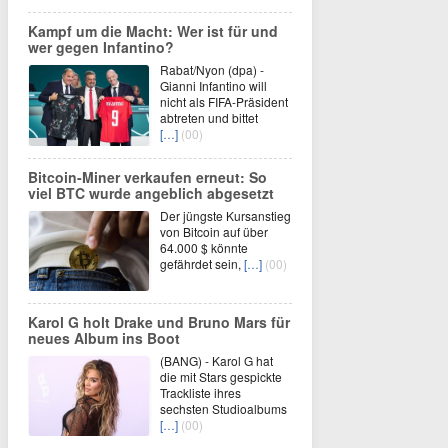
Kampf um die Macht: Wer ist für und
wer gegen Infantino?
Rabat/Nyon (dpa) -
Gianni Infantino will
nicht als FIFA-Präsident
abtreten und bittet
[…]
(00)
Bitcoin-Miner verkaufen erneut: So
viel BTC wurde angeblich abgesetzt
Der jüngste Kursanstieg
von Bitcoin auf über
64.000 $ könnte
gefährdet sein,
[…]
(00)
Karol G holt Drake und Bruno Mars für
neues Album ins Boot
(BANG) - Karol G hat
die mit Stars gespickte
Trackliste ihres
sechsten Studioalbums
[…]
(00)