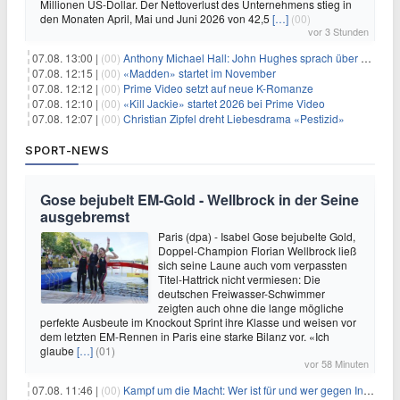
Millionen US-Dollar. Der Nettoverlust des Unternehmens stieg in
den Monaten April, Mai und Juni 2026 von 42,5
[…]
(00)
vor 3 Stunden
07.08. 13:00 |
(00)
Anthony Michael Hall: John Hughes sprach über eine Fortsetzung von 'The Breakfast Club'
07.08. 12:15 |
(00)
«Madden» startet im November
07.08. 12:12 |
(00)
Prime Video setzt auf neue K-Romanze
07.08. 12:10 |
(00)
«Kill Jackie» startet 2026 bei Prime Video
07.08. 12:07 |
(00)
Christian Zipfel dreht Liebesdrama «Pestizid»
SPORT-NEWS
Gose bejubelt EM-Gold - Wellbrock in der Seine
ausgebremst
Paris (dpa) - Isabel Gose bejubelte Gold,
Doppel-Champion Florian Wellbrock ließ
sich seine Laune auch vom verpassten
Titel-Hattrick nicht vermiesen: Die
deutschen Freiwasser-Schwimmer
zeigten auch ohne die lange mögliche
perfekte Ausbeute im Knockout Sprint ihre Klasse und weisen vor
dem letzten EM-Rennen in Paris eine starke Bilanz vor. «Ich
glaube
[…]
(01)
vor 58 Minuten
07.08. 11:46 |
(00)
Kampf um die Macht: Wer ist für und wer gegen Infantino?