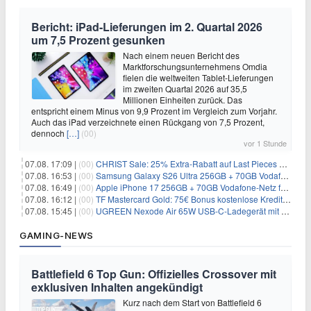
Bericht: iPad-Lieferungen im 2. Quartal 2026
um 7,5 Prozent gesunken
Nach einem neuen Bericht des
Marktforschungsunternehmens Omdia
fielen die weltweiten Tablet-Lieferungen
im zweiten Quartal 2026 auf 35,5
Millionen Einheiten zurück. Das
entspricht einem Minus von 9,9 Prozent im Vergleich zum Vorjahr.
Auch das iPad verzeichnete einen Rückgang von 7,5 Prozent,
dennoch
[…]
(00)
vor 1 Stunde
07.08. 17:09 |
(00)
CHRIST Sale: 25% Extra-Rabatt auf Last Pieces bei Schmuck & Uhren
07.08. 16:53 |
(00)
Samsung Galaxy S26 Ultra 256GB + 70GB Vodafone-Netz für 34,99€/Monat (effektiv 4,74€/Monat)
07.08. 16:49 |
(00)
Apple iPhone 17 256GB + 70GB Vodafone-Netz für 34,99€/Monat (effektiv 6,41€/Monat)
07.08. 16:12 |
(00)
TF Mastercard Gold: 75€ Bonus kostenlose Kreditkarte ohne Fremdwährungsgebühren
07.08. 15:45 |
(00)
UGREEN Nexode Air 65W USB-C-Ladegerät mit GaN-Technik für 24,99€
GAMING-NEWS
Battlefield 6 Top Gun: Offizielles Crossover mit
exklusiven Inhalten angekündigt
Kurz nach dem Start von Battlefield 6