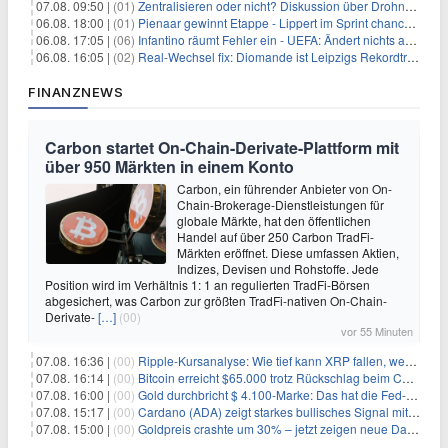
07.08. 09:50 |
(01)
Zentralisieren oder nicht? Diskussion über Drohnenabwehr
06.08. 18:00 |
(01)
Pienaar gewinnt Etappe - Lippert im Sprint chancenlos
06.08. 17:05 |
(06)
Infantino räumt Fehler ein - UEFA: Ändert nichts an Boykott
06.08. 16:05 |
(02)
Real-Wechsel fix: Diomande ist Leipzigs Rekordtransfer
FINANZNEWS
Carbon startet On-Chain-Derivate-Plattform mit
über 950 Märkten in einem Konto
Carbon, ein führender Anbieter von On-
Chain-Brokerage-Dienstleistungen für
globale Märkte, hat den öffentlichen
Handel auf über 250 Carbon TradFi-
Märkten eröffnet. Diese umfassen Aktien,
Indizes, Devisen und Rohstoffe. Jede
Position wird im Verhältnis 1: 1 an regulierten TradFi-Börsen
abgesichert, was Carbon zur größten TradFi-nativen On-Chain-
Derivate-
[…]
(00)
vor 55 Minuten
07.08. 16:36 |
(00)
Ripple-Kursanalyse: Wie tief kann XRP fallen, wenn die $1-Unterstützung am Wochenende verloren geht?
07.08. 16:14 |
(00)
Bitcoin erreicht $65.000 trotz Rückschlag beim CLARITY Act und fehlendem US-Iran-Abkommen
07.08. 16:00 |
(00)
Gold durchbricht $ 4.100-Marke: Das hat die Fed-Entscheidung ausgelöst
07.08. 15:17 |
(00)
Cardano (ADA) zeigt starkes bullisches Signal mit Potenzial für 200% Kursanstieg
07.08. 15:00 |
(00)
Goldpreis crashte um 30% – jetzt zeigen neue Daten: War es berechtigt?