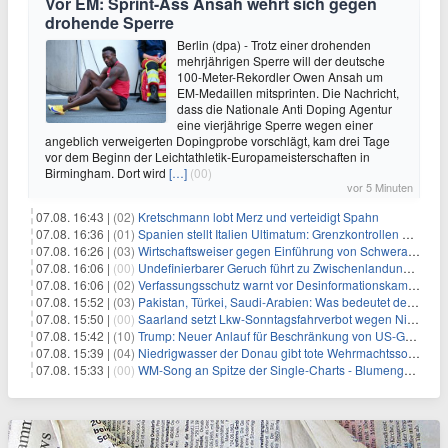
Vor EM: Sprint-Ass Ansah wehrt sich gegen
drohende Sperre
Berlin (dpa) - Trotz einer drohenden
mehrjährigen Sperre will der deutsche
100-Meter-Rekordler Owen Ansah um
EM-Medaillen mitsprinten. Die Nachricht,
dass die Nationale Anti Doping Agentur
eine vierjährige Sperre wegen einer
angeblich verweigerten Dopingprobe vorschlägt, kam drei Tage
vor dem Beginn der Leichtathletik-Europameisterschaften in
Birmingham. Dort wird
[…]
(00)
vor 5 Minuten
07.08. 16:43 |
(02)
Kretschmann lobt Merz und verteidigt Spahn
07.08. 16:36 |
(01)
Spanien stellt Italien Ultimatum: Grenzkontrollen beenden
07.08. 16:26 |
(03)
Wirtschaftsweiser gegen Einführung von Schwerarbeiter-Rente
07.08. 16:06 |
(00)
Undefinierbarer Geruch führt zu Zwischenlandung von Flieger
07.08. 16:06 |
(02)
Verfassungsschutz warnt vor Desinformationskampagne gegen Merz
07.08. 15:52 |
(03)
Pakistan, Türkei, Saudi-Arabien: Was bedeutet der neue Pakt?
07.08. 15:50 |
(00)
Saarland setzt Lkw-Sonntagsfahrverbot wegen Niedrigwasser aus
07.08. 15:42 |
(10)
Trump: Neuer Anlauf für Beschränkung von US-Geburtsrecht
07.08. 15:39 |
(04)
Niedrigwasser der Donau gibt tote Wehrmachtssoldaten frei
07.08. 15:33 |
(00)
WM-Song an Spitze der Single-Charts - Blumengarten auf Platz zwei