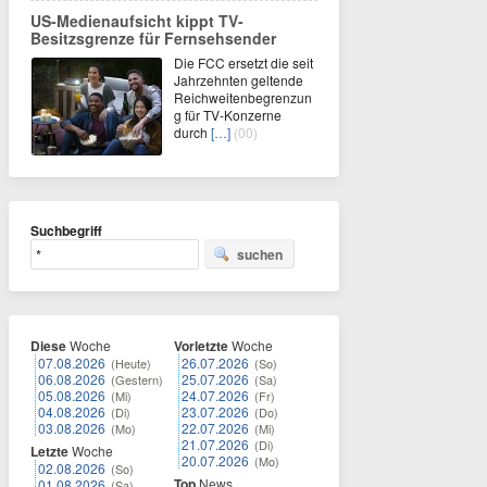
US-Medienaufsicht kippt TV-
Besitzsgrenze für Fernsehsender
Die FCC ersetzt die seit
Jahrzehnten geltende
Reichweitenbegrenzun
g für TV-Konzerne
durch
[…]
(00)
Suchbegriff
suchen
Diese
Woche
Vorletzte
Woche
07.08.2026
26.07.2026
(Heute)
(So)
06.08.2026
25.07.2026
(Gestern)
(Sa)
05.08.2026
24.07.2026
(Mi)
(Fr)
04.08.2026
23.07.2026
(Di)
(Do)
03.08.2026
22.07.2026
(Mo)
(Mi)
21.07.2026
(Di)
Letzte
Woche
20.07.2026
(Mo)
02.08.2026
(So)
Top
News
01.08.2026
(Sa)