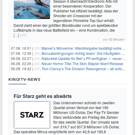
Season 4 überrascht Electronic Arts mit
einer besonderen Kooperation. Der
Publisher hat offiziell bestätigt, dass der
Shooter ein Crossover mit der
legendären Filmreihe Top Gun erhält.
Damit zieht einer der größten Blockbuster rund um spektakuläre
Luftkämpfe in das neue Battlefield ein – eine Kombination, die
[…]
(00)
vor 43 Minuten
07.08. 16:01 |
(00)
Marvel’s Wolverine: Altersfreigabe bestätigt extreme Gewalt und düstere Szenen
07.08. 12:36 |
(00)
Bonusbedingungen richtig lesen: Die häufigsten Stolperfallen
06.08. 22:27 |
(00)
Naturalist Update für Ball x Pit verfügbar — neuer Content auf allen Plattformen
06.08. 22:26 |
(00)
Neuer Horror‑Titel The Skin Stapler feiert Release
06.08. 19:42 |
(00)
Tom Clancy’s The Division Resurgence – ab sofort für euch verfügbar
KINO/TV-NEWS
Für Starz geht es abwärts
Das Unternehmen schrieb im zweiten
Quartal einen Verlust von fast 190
Millionen US-Dollar. Der Pay-TV-Sender
Starz verkündete am Freitag die Zahlen
für das zweite Quartal. Der Umsatz sank
von 319,7 auf 307,9 Millionen US-Dollar.
Das operative Minus vergrößerte sich von 42,6 auf 190,6