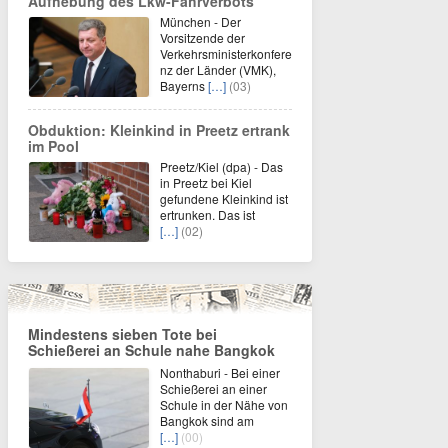
Aufhebung des Lkw-Fahrverbots
München - Der
Vorsitzende der
Verkehrsministerkonfere
nz der Länder (VMK),
Bayerns
[…]
(03)
Obduktion: Kleinkind in Preetz ertrank
im Pool
Preetz/Kiel (dpa) - Das
in Preetz bei Kiel
gefundene Kleinkind ist
ertrunken. Das ist
[…]
(02)
Mindestens sieben Tote bei
Schießerei an Schule nahe Bangkok
Nonthaburi - Bei einer
Schießerei an einer
Schule in der Nähe von
Bangkok sind am
[…]
(00)