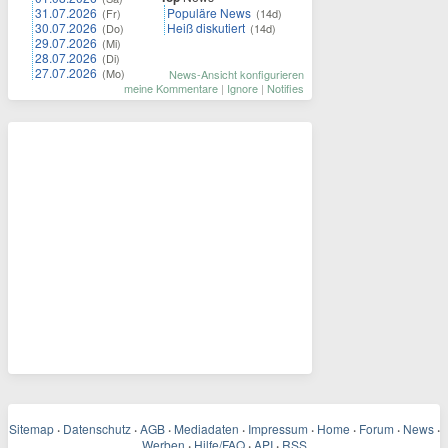
31.07.2026
Populäre News
(Fr)
(14d)
30.07.2026
Heiß diskutiert
(Do)
(14d)
29.07.2026
(Mi)
28.07.2026
(Di)
27.07.2026
(Mo)
News-Ansicht konfigurieren
meine Kommentare
|
Ignore
|
Notifies
Sitemap
·
Datenschutz
·
AGB
·
Mediadaten
·
Impressum
·
Home
·
Forum
·
News
·
Werben
·
Hilfe/FAQ
·
API
·
RSS