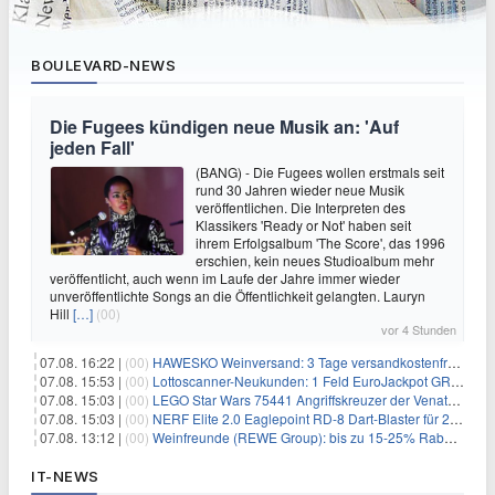
BOULEVARD-NEWS
Die Fugees kündigen neue Musik an: 'Auf
jeden Fall'
(BANG) - Die Fugees wollen erstmals seit
rund 30 Jahren wieder neue Musik
veröffentlichen. Die Interpreten des
Klassikers 'Ready or Not' haben seit
ihrem Erfolgsalbum 'The Score', das 1996
erschien, kein neues Studioalbum mehr
veröffentlicht, auch wenn im Laufe der Jahre immer wieder
unveröffentlichte Songs an die Öffentlichkeit gelangten. Lauryn
Hill
[…]
(00)
vor 4 Stunden
07.08. 16:22 |
(00)
HAWESKO Weinversand: 3 Tage versandkostenfrei bestellen (MBW 25€)
07.08. 15:53 |
(00)
Lottoscanner-Neukunden: 1 Feld EuroJackpot GRATIS spielen
07.08. 15:03 |
(00)
LEGO Star Wars 75441 Angriffskreuzer der Venator-Klasse für 50,25€
07.08. 15:03 |
(00)
NERF Elite 2.0 Eaglepoint RD-8 Dart-Blaster für 20,49€
07.08. 13:12 |
(00)
Weinfreunde (REWE Group): bis zu 15-25% Rabatt je nach Anzahl der Flaschen
IT-NEWS