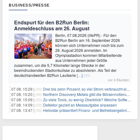
BUSINESS/PRESSE
Endspurt für den B2Run Berlin:
Anmeldeschluss am 26. August
Berlin, 07.08.2026 (lifePR) - Für den
B2Run Berlin am 16. September 2026
können sich Unternehmen noch bis zum
26. August 2026 anmelden. Im
Olympiastadion kommen Mitarbeitende
aus Unternehmen jeder Größe
zusammen, um die 5,7 Kilometer lange Strecke in der
beeindruckenden Stadionkulisse zu absolvieren. Als Teil der
deutschlandweiten B2Run Laufserie
[…]
(00)
vor 4 Stunden
07.08. 15:29 |
(00)
Drei bis zehn Prozent, so viel Strom verbraucht ein Aufzug im Gebäude
07.08. 15:20 |
(00)
Northern Discovery Metals gibt die Börsennotierung an der Frankfurter Wertpapierbörse bekannt
07.08. 15:09 |
(00)
Zu viele Tools, zu wenig Überblick? Welche Software IT-Dienstleister wirklich brauchen
07.08. 14:09 |
(00)
Detektor gezielt an Messaufgabe anpassen
07.08. 13:47 |
(00)
Heliostar präsentiert Finanz- und Betriebsergebnis für das zweite Quartal 2026 mit Goldproduktion und Barreserven in Rekordhöhe