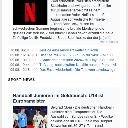
Zwei ermordete Polizisten erschüttern
Stockholm und zwingen einen Ermittler
zur Zusammenarbeit mit seinem
entfremdeten Vater. Netflix startet Ende
August die schwedische Krimiserie
«Blood Sacrifice». Mitten im
schwedischen Sommer beginnt eine brutale Mordserie, die
gezielt Polizisten ins Visier nimmt. Genau davon erzählt die neue
fünfteilige Netflix-Produktion Blood Sacrifice, zu der der
[…]
(00)
vor 1 Stunde
10.08. 06:04 |
(00)
Jessica Alba renoviert weiter für Roku
09.08. 16:34 |
(01)
Hisense 75U7DSE 75 Zoll TV für 949€ – Mini LED, 144Hz, 2026
09.08. 13:19 |
(00)
«Concerto per Milano 2026» mit Hayato Sumino kommt zu arte
09.08. 12:44 |
(00)
TLC zeigt spektakuläre Notfälle aus der Perspektive der Patienten
09.08. 12:18 |
(00)
Das Erste wiederholt «Die Tote vom Jakobsweg»
SPORT-NEWS
Handball-Junioren im Goldrausch: U18 ist
Europameister
Belgrad (dpa) - Die deutschen Handball-
Junioren sind Europameister. Die
Auswahl von Bundestrainer Erik Wudtke
deklassierte im U18-Finale von Belgrad
Slowenien mit 36: 27 (17: 11) und