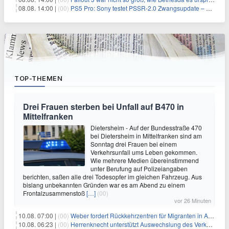
08.08. 14:00 |
(00)
PS5 Pro: Sony testet PSSR-2.0 Zwangsupdate – und das ist gut so
TOP-THEMEN
Drei Frauen sterben bei Unfall auf B470 in
Mittelfranken
Dietersheim - Auf der Bundesstraße 470
bei Dietersheim in Mittelfranken sind am
Sonntag drei Frauen bei einem
Verkehrsunfall ums Leben gekommen.
Wie mehrere Medien übereinstimmend
unter Berufung auf Polizeiangaben
berichten, saßen alle drei Todesopfer im gleichen Fahrzeug. Aus
bislang unbekannten Gründen war es am Abend zu einem
Frontalzusammenstoß
[…]
(00)
vor 26 Minuten
10.08. 07:00 |
(00)
Weber fordert Rückkehrzentren für Migranten in Afrika
10.08. 06:23 |
(00)
Herrenknecht unterstützt Auswechslung des Verkehrsministers