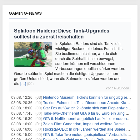
GAMING-NEWS
Splatoon Raiders: Diese Tank-Upgrades
solltest du zuerst freischalten
In Splatoon Raiders sind die Tanks ein
wichtiger Bestandteil deines Fortschritts.
Sie bestimmen nicht nur, wie du dich
durch die Spirhalit-Inseln bewegst,
sondern können mit verschiedenen
Verbesserungen deutlich stärker werden.
Gerade später im Spiel machen die richtigen Upgrades einen
großen Unterschied, wenn die Salmoniden stärker werden und
die
[…]
(00)
vor 14 Stunden
09.08. 12:26 |
(03)
Nintendo Museum: Tickets könnten für ungültig erklärt werden!
08.08. 20:36 |
(00)
Truxton Extreme im Test: Dieser neue Arcade-Klassiker verzeiht dir gar nichts
08.08. 18:00 |
(00)
Star Fox auf Switch 2 könnte sich zum Flop entwickeln
08.08. 17:45 |
(00)
Take-Two-Chef nennt GTA 6 für 80 Euro ein „unglaubliches Schnäppchen“
08.08. 16:30 |
(00)
GTA 6: Netflix nennt angeblich Laufzeit der neuen Gameplay-Präsentation
08.08. 16:00 |
(01)
Zelda-Film: Ganondorf, Impa und weitere Darsteller sollen feststehen
08.08. 16:00 |
(00)
Rockstar-CEO: In drei Jahren werden alle Spiele gestreamt
08.08. 15:00 |
(00)
GTA 6: Take-Two meldet „beispiellose“ Vorbestellungen – und nennt sie im selben Atemzug unkalkulierbar
08.08. 14:00 |
(00)
Fallout 3 war nicht so groß, wie Bethesda es ursprünglich wollte