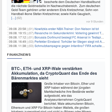
bescherte dem Deutschen Handballbund
die nächste Goldmedaille im Nachwuchsbereich. Zum deutschen
Gold-Team gehören unter anderem Elvis Kretzschmar, Sohn von
Handball-Ikone Stefan Kretzschmar, sowie Kalle Gaugisch,
[…]
(02)
vor 9 Stunden
09.08. 20:58 |
(01)
Nowitzkis erster NBA-Trainer: Don Nelson ist tot
09.08. 19:15 |
(07)
Revanche im Sekundenkrimi: Vollering gewinnt Tour
09.08. 17:12 |
(01)
Borussia Dortmund besiegt FC Arsenal in Testspiel mit 3:2
09.08. 16:49 |
(03)
Perfekter Einstand: Torhüter ter Stegen siegt mit Ajax
09.08. 11:38 |
(03)
Schmutzkampagne gegen Infantino? FIFA schaltet auf Angriff
FINANZNEWS
BTC-, ETH- und XRP-Wale verstärken
Akkumulation, da CryptoQuant das Ende des
Bärenmarktes sieht
Große Inhaber von Bitcoin, Ether und
XRP haben während der jüngsten
Marktschwäche ihre Bestände weiter
aufgestockt, wie das
Analyseunternehmen CryptoQuant
berichtet. Wale akkumulieren Bitcoin,
Ethereum und XRP Für Bitcoin haben Wallets, die großen
Inhabern zugeordnet sind und nicht zu Börsen oder Minern