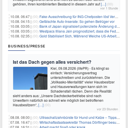
gehören, ihren kombinierten Bestand in diesem Jahr auf
[…]
(00)
vor 1 Stunde
10.08. 06:47 |
(00)
Fake-Ausschreibung für ING-Chefposten löst Verwirrung aus
10.08. 04:15 |
(00)
Gefälschte Auto-Inserate: So gehen Betrüger vor
10.08. 03:05 |
(00)
Bank of Japan signalisiert potenzielle Änderung der Zinspolitik angesichts von Inflationsbedenken
10.08. 03:05 |
(00)
Westpacs Illiana Jain prognostiziert, dass die Fed die Zinssätze nach dem Arbeitsmarktbericht stabil halten wird
10.08. 02:35 |
(00)
Gold Stabilisiert Sich, Während Weiche US-Arbeitsmarktdaten Zinsängste Lindern
BUSINESS/PRESSE
Ist das Dach gegen alles versichert?
Kiel, 09.08.2026 (lifePR) - Es klingt so
einfach: Versicherungsvertrag
unterschreiben und zurücklehnen. Die
„Vollkasko-Mentalität“ vieler Hausbesitzer
und Hausverwaltungen kann sich im
Schadensfall rächen. Denn die Realität
sieht anders aus: „Unsere Dachdeckerbetriebe sind nach
Unwettern natürlich so schnell wie möglich bei betroffenen
Hausbesitzern“,
[…]
(00)
vor 23 Stunden
08.08. 08:00 |
(00)
Ultraschallzahnbürste für Hund und Katze – Tipps zur erfolgreichen Eingewöhnung
07.08. 16:47 |
(00)
Wirtschaftsstaatssekretär Thomas Dörflinger besucht Handwerksbetrieb im Kammerbezirk Freiburg
07.08. 16:31 |
(00)
Arbeit macht Spaß oder krank