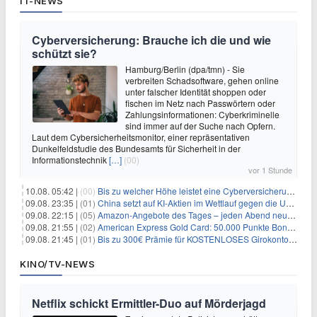
IT-NEWS
Cyberversicherung: Brauche ich die und wie
schützt sie?
Hamburg/Berlin (dpa/tmn) - Sie
verbreiten Schadsoftware, gehen online
unter falscher Identität shoppen oder
fischen im Netz nach Passwörtern oder
Zahlungsinformationen: Cyberkriminelle
sind immer auf der Suche nach Opfern.
Laut dem Cybersicherheitsmonitor, einer repräsentativen
Dunkelfeldstudie des Bundesamts für Sicherheit in der
Informationstechnik
[…]
(00)
vor 1 Stunde
10.08. 05:42 |
(00)
Bis zu welcher Höhe leistet eine Cyberversicherung?
09.08. 23:35 |
(01)
China setzt auf KI-Aktien im Wettlauf gegen die USA um Chip- und Technologiedominanz
09.08. 22:15 |
(05)
Amazon-Angebote des Tages – jeden Abend neue Deals zum Stöbern
09.08. 21:55 |
(02)
American Express Gold Card: 50.000 Punkte Bonus + Metall-Kreditkarte
09.08. 21:45 |
(01)
Bis zu 300€ Prämie für KOSTENLOSES Girokonto bei der Santander – 50€ schon nach 1 Woche!
KINO/TV-NEWS
Netflix schickt Ermittler-Duo auf Mörderjagd