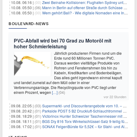
10.08. 06:16 |
(00)
Zwei Beinahe-Kollisionen: Flughafen Sydney unter Druck
10.08. 05:50 |
(06)
Mann in Berlin auf offener Straße durch Schüsse getötet
10.08. 05:50 |
(00)
Wem gehört Bali? - Wie digitale Nomaden eine Insel verändern
BOULEVARD-NEWS
PVC-Abfall wird bei 70 Grad zu Motoröl mit
hoher Schmierleistung
Jährlich produzieren Firmen rund um die
Erde rund 60 Millionen Tonnen PVC.
Daraus werden vielfältige Produkte von
Rohren und Fensterrahmen bis hin zu
Kabeln, Kreditkarten und Bodenbelägen.
Das alles geht irgendwann einmal kaputt
und landet zumeist auf dem Müll oder in einer
Verbrennungsanlage. Die Recyclingquote von PVC liegt unter
einem Prozent, wegen
[…]
(04)
vor 22 Stunden
09.08. 22:05 |
(03)
Supermarkt- und Discounterangebote vom 10. – 15.08.2026
09.08. 20:42 |
(01)
Parkside PDST 5 B2 Druckluft-Schlauchtrommel mit 10 m Schlauch für 25,94€
09.08. 18:29 |
(01)
Victorinox Hunter Schweizer Taschenmesser mit 12 Funktionen für 43,99€
09.08. 18:11 |
(01)
BGS Diy 816 Torx-Winkelschlüssel-Satz 9-teilig für 6,45€
09.08. 17:02 |
(01)
SONAX FelgenBürste für 5,52€ – für Stahl- und Alufelgen