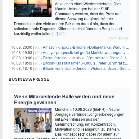
Anzeichen einer Wiederbelebung. Dies
könnte Hoffnungen bei der SHIB-
Community wecken, dass der Preis auf
diesen Schwung reagieren könnte.
Dennoch deuten viele andere Faktoren darauf hin, dass der
selbsternannte Dogecoin-Killer noch nicht über den Berg ist und
kurzfristig weiter fallen
[…]
(00)
vor 1 Stunde
10.08. 20:00 |
(00)
Amazon knackt 3-Billionen-Dollar-Marke: Warum Anleger jetzt nachkaufen
10.08. 19:53 |
(00)
Analyst prognostiziert große Marktbewegungen vor Q4 in ruhigem Kryptomarkt
10.08. 19:00 |
(00)
Einkaufskosten um bis zu 30% senken: Diese 3 Hebel funktionieren wirklich
10.08. 18:43 |
(00)
Bitcoin-Kurs fällt unter 64.000 $, Peter Schiff rät zum Verkauf
10.08. 18:16 |
(00)
Bitcoin vor entscheidendem Widerstandstest: Gelingt der Durchbruch?
BUSINESS/PRESSE
Wenn Mitarbeitende Bälle werfen und neue
Energie gewinnen
München, 10.08.2026 (lifePR) - Neuro-
Jonglage verbindet Jonglierbewegungen
mit Erkenntnissen aus der
Gehirnforschung, um Konzentration,
Motivation und Teamgefühl zu stärken.
Das Konzept setzt dabei vor allem auf
koordinative Überkreuzbewegungen, die die Aktivierung beider