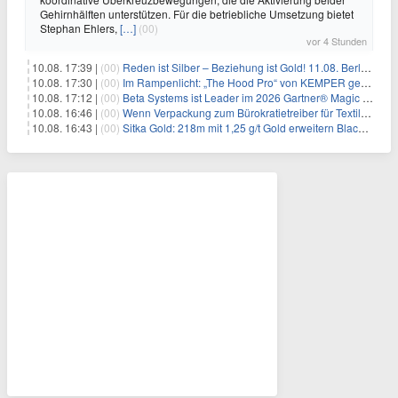
Gehirnhälften unterstützen. Für die betriebliche Umsetzung bietet
Stephan Ehlers,
[…]
(00)
vor 4 Stunden
10.08. 17:39 |
(00)
Reden ist Silber – Beziehung ist Gold! 11.08. Berlin – 18:30 Uhr
10.08. 17:30 |
(00)
Im Rampenlicht: „The Hood Pro“ von KEMPER gewinnt den Red Dot Design Award 2026
10.08. 17:12 |
(00)
Beta Systems ist Leader im 2026 Gartner® Magic Quadrant™ für Service Orchestration and Automation Platforms (SOAP)
10.08. 16:46 |
(00)
Wenn Verpackung zum Bürokratietreiber für Textilunternehmen wird
10.08. 16:43 |
(00)
Sitka Gold: 218m mit 1,25 g/t Gold erweitern Blackjack massiv