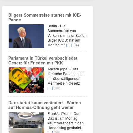
Bilgers Sommerreise startet mit ICE-
Panne
Berlin - Die
Sommerreise von
Verkehrsminister Steffen
Bilger (CDU) hat am
Montag mit
[…]
(04)
Parlament in Türkei verabschiedet
Gesetz für Frieden mit PKK
Ankara (dpa) - Das
türkische Parlament hat
mit überwältigender
Mehrheit ein Gesetz
[…]
(00)
Dax startet kaum verändert - Warten
auf Hormus-Öffnung geht weiter
Frankfurt/Main - Der
Dax ist am Montag
kaum verändert in den
Handelstag gestartet.
[…]
(00)