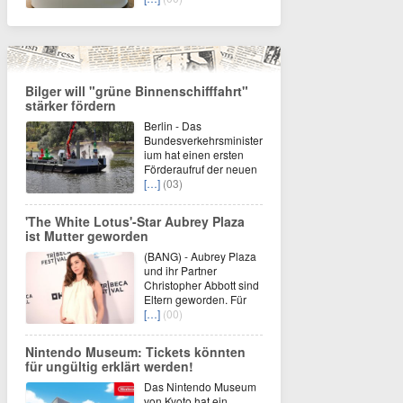
Bilger will "grüne Binnenschifffahrt"
stärker fördern
Berlin - Das
Bundesverkehrsminister
ium hat einen ersten
Förderaufruf der neuen
[…]
(03)
'The White Lotus'-Star Aubrey Plaza
ist Mutter geworden
(BANG) - Aubrey Plaza
und ihr Partner
Christopher Abbott sind
Eltern geworden. Für
[…]
(00)
Nintendo Museum: Tickets könnten
für ungültig erklärt werden!
Das Nintendo Museum
von Kyoto hat ein