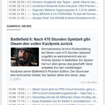
10.08. 22:30 |
(05)
Amazon-Angebote des Tages – jeden Abend neue Deals zum Stöbern
10.08. 22:15 |
(01)
comdirect Girokonto Extra inklusive 150€ Prämie inkl. gratis Visa-Kreditkarte + 1 Jahr kostenlose Kontoführung + 1,75% Zinsen p.a.
10.08. 21:55 |
(00)
Sagrotan Wäsche-Hygienespüler 4×1,5l für effektiv 10,76€
10.08. 21:44 |
(00)
Sony BRAVIA 3 II K-75XR35M2 75-Zoll-4K-Fernseher für 1359€
10.08. 21:33 |
(00)
Google Pixel 10a 256GB Android-Smartphone für 449€
GAMING-NEWS
Battlefield 6: Nach 470 Stunden Spielzeit gibt
Steam den vollen Kaufpreis zurück
Normalerweise ist eine Rückerstattung
bei Steam nach 470 Stunden Spielzeit
ungefähr so wahrscheinlich wie ein
Fortnite-Spieler in Battlefield. Ein Spieler
hat nun aber genau das geschafft: Valve
erstattete ihm den vollständigen
Kaufpreis seiner Battlefield 6 Phantom Edition. Der Grund war
kein technischer Defekt. Der Spieler störte sich daran, dass
[…]
(01)
vor 2 Stunden
10.08. 19:20 |
(00)
Steam Deck wird zur PS5-Cloud-Konsole, ganz ohne eigener PlayStation 5
10.08. 18:45 |
(00)
GTA 6 bricht Vorbestellungsrekorde – Take-Two verrät trotzdem keine Zahlen
10.08. 17:45 |
(01)
GameStop könnte 56-Milliarden-Deal mit eBay abblasen, doch Ryan Cohen gibt nicht auf
10.08. 17:15 |
(00)
Koop-Klassiker soll für Switch 2 zurückkehren – Händler nennt bereits einen Release-Termin
10.08. 16:40 |
(00)
Steam-Kunden in Europa betroffen: Hacker erbeuten Namen und Adressen bei Valve-Partner