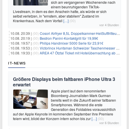
sich am vergangenen Wochenende nach
einem beunruhigenden TikTok-
Livestream, in dem es den Anschein hatte, als würde er sich
selbst verletzen, in "ernstem, aber stabilem" Zustand im
Krankenhaus. Nach dem Vorfall
[…]
(00)
vor 4 Stunden
10.08. 20:39 |
(00)
Cosori Airfryer 8,5L Doppelkammer-Heißluftfritteuse mit Sichtfenster für 139,94€
10.08. 20:19 |
(00)
Bestron Panini-Kontaktgrill für 19,99€
10.08. 19:57 |
(00)
Philips Handmixer 5000 Serie für 23,91€
10.08. 19:53 |
(00)
Victorinox Huntsman Schweizer Taschenmesser mit 15 Funktionen für 31,65€
10.08. 19:33 |
(00)
AREA 47 Ötztal Ticket mit Hotelübernachtung ab 109€ p.P.
IT-NEWS
Größere Displays beim faltbaren iPhone Ultra 3
erwartet
Apple plant laut dem renommierten
Bloomberg-Journalisten Mark Gurman
bereits weit in die Zukunft seiner faltbaren
Smartphones. Während die erste
Generation des Foldables voraussichtlich
auf der Apple Keynote im kommenden September ihre Premiere
feiern wird, blickt der Konzern intern schon bis zur
[…]
(00)
vor 6 Stunden