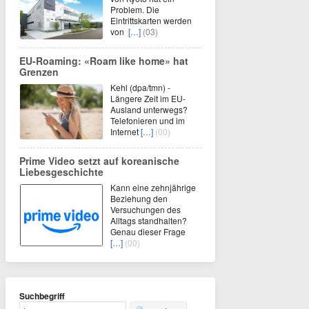
Problem. Die
Eintrittskarten werden
von
[…]
(03)
EU-Roaming: «Roam like home» hat
Grenzen
Kehl (dpa/tmn) -
Längere Zeit im EU-
Ausland unterwegs?
Telefonieren und im
Internet
[…]
(00)
Prime Video setzt auf koreanische
Liebesgeschichte
Kann eine zehnjährige
Beziehung den
Versuchungen des
Alltags standhalten?
Genau dieser Frage
[…]
(00)
Suchbegriff