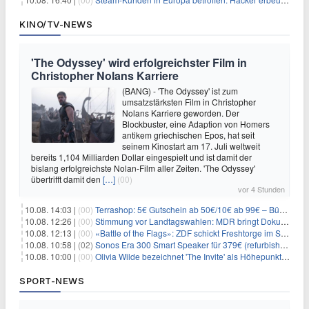
KINO/TV-NEWS
'The Odyssey' wird erfolgreichster Film in
Christopher Nolans Karriere
(BANG) - 'The Odyssey' ist zum
umsatzstärksten Film in Christopher
Nolans Karriere geworden. Der
Blockbuster, eine Adaption von Homers
antikem griechischen Epos, hat seit
seinem Kinostart am 17. Juli weltweit
bereits 1,104 Milliarden Dollar eingespielt und ist damit der
bislang erfolgreichste Nolan-Film aller Zeiten. 'The Odyssey'
übertrifft damit den
[…]
(00)
vor 4 Stunden
10.08. 14:03 |
(00)
Terrashop: 5€ Gutschein ab 50€/10€ ab 99€ – Bücher & Co ab 99 Cent
10.08. 12:26 |
(00)
Stimmung vor Landtagswahlen: MDR bringt Doku «Wut. Hüben wie drüben»
10.08. 12:13 |
(00)
«Battle of the Flags»: ZDF schickt Freshtorge im September On Air
10.08. 10:58 |
(02)
Sonos Era 300 Smart Speaker für 379€ (refurbished 309€) – Dolby Atmos, BT/WLAN, 3D-Audio, schwarz od. weiß
10.08. 10:00 |
(00)
Olivia Wilde bezeichnet 'The Invite' als Höhepunkt ihrer Karriere
SPORT-NEWS