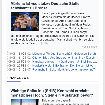
Märtens ist «so stolz»: Deutsche Staffel
schwimmt zu Bronze
Paris (dpa) - Angeführt von Lukas
Märtens reckten die deutschen Bronze-
Gewinner die Arme nach oben und
genossen den Moment auf dem Podest.
Gemeinsam mit Timo Sorgius, Jarno
Bäschnitt und Cornelius Jahn sorgte
Märtens am ersten Tag der Beckenwettbewerbe der Schwimm-EM
für die erste Medaille der deutschen Mannschaft. «Ich bin so stolz
auf das ganze Team,
[…]
(00)
vor 1 Stunde
10.08. 13:09 |
(02)
Münchner Torjäger Kane erhält «Goldenen Schuh»
10.08. 11:10 |
(02)
Offener Brief: Verbände werfen Infantino «Täuschung» vor
09.08. 21:55 |
(04)
Handball-Junioren im Goldrausch: U18 ist Europameister
09.08. 20:58 |
(01)
Nowitzkis erster NBA-Trainer: Don Nelson ist tot
09.08. 19:15 |
(07)
Revanche im Sekundenkrimi: Vollering gewinnt Tour
FINANZNEWS
Wichtige Shiba Inu (SHIB) Kennzahl erreicht
monatliches Hoch: Steht ein Ausbruch bevor?
Shibarium, die Layer-2-
Skalierungslösung von Shiba Inu, zeigt