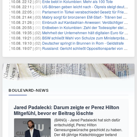
10.08. 22:12 |
(01)
Erde bebt in Kolumbien: Mehr als 100 Tote
10.08. 22:11 |
(00)
US-Börsen geben leicht nach - Ölpreis steigt deutlich
10.08. 22:05 |
(00)
Parlament in Türkei verabschiedet Gesetz für Frieden mit PKK
10.08. 21:44 |
(03)
Mabry sorgt für bronzenen EM-Start - Tränen bei Lückenkemper
10.08. 21:26 |
(00)
Einbruch auf Kardashian-Anwesen: Verdächtiger festgenommen
10.08. 20:55 |
(00)
Erdbeben in Kolumbien: Zahl der Todesopfer steigt auf über 100
10.08. 19:35 |
(02)
Mehrheit der Unternehmen hält digitalen Euro für überflüssig
10.08. 19:21 |
(05)
BSW schließt Wahl von Schulze zum Ministerpräsidenten aus
10.08. 19:10 |
(02)
Deutscher springt in Brunnen in Rom - Geldstrafe
10.08. 19:07 |
(01)
Russland: Gericht schließt Oppositionspartei von Parlamentswahl aus
BOULEVARD-NEWS
Jared Padalecki: Darum zeigte er Perez Hilton
Mitgefühl, bevor er Beitrag löschte
(BANG) - Jared Padalecki hat sich dafür
entschuldigt, Perez Hilton
Genesungswünsche geschickt zu haben.
Der 48-jährige Klatschblogger befand