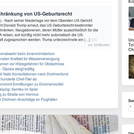
Kr
schränkung von US-Geburtsrecht
) - Nach seiner Niederlage vor dem Obersten US-Gericht
nt Donald Trump erneut, das US-Geburtsrecht bestimmter
hränken. Neugeborenen, deren Mütter ausschließlich für die
 reisen, soll künftig nicht mehr automatisch die US-
aft zugesprochen werden. Trump unterzeichnete ein
[…]
(00)
Un
To
vor 34 Minuten
Ch
nenabwehr beim Innenministerium
alen Kraftakt für Wasserversorgung
arnen vor Hitzegefahren für Obdachlose
Ölpreis steigt kräftig
will Nato-Konsultationen nach Drohnenfund
 hunderte Chef-Titel ab
rnimmt Ermittlungen zu Drohnenvorfall
eipzig: Semtex im Spiel
g zu Straße von Hormus
 für Drohnen-Anschläge an Flughäfen
Suc
Di