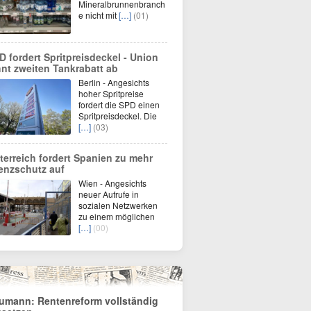
Mineralbrunnenbranch
e nicht mit
[…]
(01)
D fordert Spritpreisdeckel - Union
hnt zweiten Tankrabatt ab
Berlin - Angesichts
hoher Spritpreise
fordert die SPD einen
Spritpreisdeckel. Die
[…]
(03)
terreich fordert Spanien zu mehr
enzschutz auf
Wien - Angesichts
neuer Aufrufe in
sozialen Netzwerken
zu einem möglichen
[…]
(00)
umann: Rentenreform vollständig