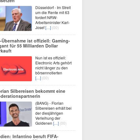
setzen
Düsseldorf - Im Streit
um die Rente mit 63
fordert NRW-
Arbeitsminister Karl-
Josef
[…]
(00)
-Übernahme ist offiziell: Gaming-
gant für 55 Milliarden Dollar
rkauft
Nun ist es offiziell:
Electronic Arts gehört
nicht länger zu den
börsennotierten
[…]
(00)
orian Silbereisen bekommt eine
derationspartnerin
(BANG) - Florian
Silbereisen erhält bei
der diesjährigen
Verleihung der
Goldenen
[…]
(00)
dien: Infantino beruft FIFA-