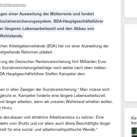
hrichtenagentur
lgen einer Ausweitung der Mütterrente und fordert
Sozialversicherungssystem. BDA-Hauptgeschäftsführer
ner längeren Lebensarbeitszeit und den Abbau von
 Wohlstands.
chen Arbeitgeberverbände (BDA) hat vor einer Ausweitung der
iefgreifende Reformen plädiert.
ung der Deutschen Rentenversicherung fünf Milliarden Euro
e Sozialversicherungsbeiträge noch weiter nach oben treiben -
BDA-Hauptgeschäftsführer Steffen Kampeter dem
rmen in allen Zweigen der Sozialversicherung." Man müsse sich
gänzte er. Kampeter forderte eine längere Lebensarbeitszeit.
d länger arbeiten, wenn wir unseren Wohlstand erhalten wollen.
r hinzu.
e abzubauen und attraktive Arbeitsanreize zu setzen. Eine
Ke
be
tto vom Brutto und vor allem auch ältere Beschäftigte länger
iell für eine sozial- und arbeitsmarktpolitische Wende."