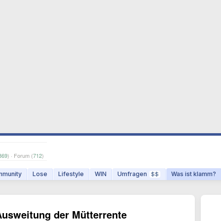
869
) · Forum (
712
)
munity
Lose
Lifestyle
WIN
Umfragen
Was ist klamm?
$$
Ausweitung der Mütterrente