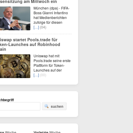
isensitzung am Mittwoch ein
München (dpa) - FIFA-
Boss Gianni Infantino
hat Medienberichten
zufolge für diesen
[…]
(04)
iswap startet Pools.trade für
ken-Launches auf Robinhood
ain
Uniswap hat mit
Pools.trade seine erste
Plattform für Token-
Launches auf der
[…]
(00)
hbegriff
suchen
ese
Woche
Vorletzte
Woche