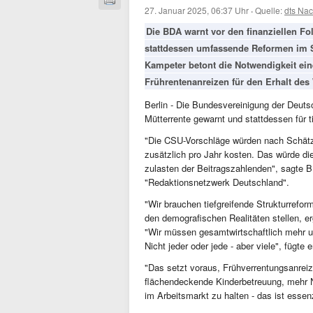
27. Januar 2025, 06:37 Uhr
·
Quelle:
dts Nac
Die BDA warnt vor den finanziellen Fo
stattdessen umfassende Reformen im 
Kampeter betont die Notwendigkeit ei
Frührentenanreizen für den Erhalt des
Berlin - Die Bundesvereinigung der Deuts
Mütterrente gewarnt und stattdessen für t
"Die CSU-Vorschläge würden nach Schätz
zusätzlich pro Jahr kosten. Das würde di
zulasten der Beitragszahlenden", sagte 
"Redaktionsnetzwerk Deutschland".
"Wir brauchen tiefgreifende Strukturrefo
den demografischen Realitäten stellen, er
"Wir müssen gesamtwirtschaftlich mehr un
Nicht jeder oder jede - aber viele", fügte e
"Das setzt voraus, Frühverrentungsanreiz
flächendeckende Kinderbetreuung, mehr Ne
im Arbeitsmarkt zu halten - das ist essenz