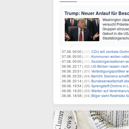
Trump: Neuer Anlauf für Be
Washington (dpa
versucht Präside
Gruppen einzusc
Geburt in die USA
Staatsbürgersch
07.08. 00:00 |
(00)
CDU will zentrale Droh
07.08. 00:00 |
(00)
Kommunen wollen nation
07.08. 00:00 |
(00)
Sozialorganisationen w
06.08. 22:17 |
(02)
US-Börsen lassen nach - 
06.08. 20:51 |
(01)
Verteidigungspolitiker 
06.08. 20:33 |
(04)
Bericht: Siemens schafft
06.08. 20:14 |
(01)
Bundesanwaltschaft übe
06.08. 19:54 |
(06)
Sprengstoff-Drohne in L
06.08. 19:20 |
(03)
Warten auf Vereinbarun
06.08. 18:58 |
(04)
Bilger sieht Restrisiko