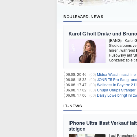
BOULEVARD-NEWS
Karol G holt Drake und Bruno
(BANG) - Karol G 
Studioalbums ver
hören, während B
Rusowsky auf 'Bb
Gonzalez spielt
06.08. 20:46 |
(00)
Midea Waschmaschine 8
06.08. 18:33 |
(00)
JONR T5 Pro Saug- und 
06.08. 17:47 |
(00)
Wellness in Bayern: 2 Über
06.08. 17:02 |
(00)
Chupa Chups Stranger T
06.08. 17:00 |
(00)
Daisy Lowe bringt ihr zw
IT-NEWS
iPhone Ultra lässt Verkauf f
steigen
Laut Branchenber