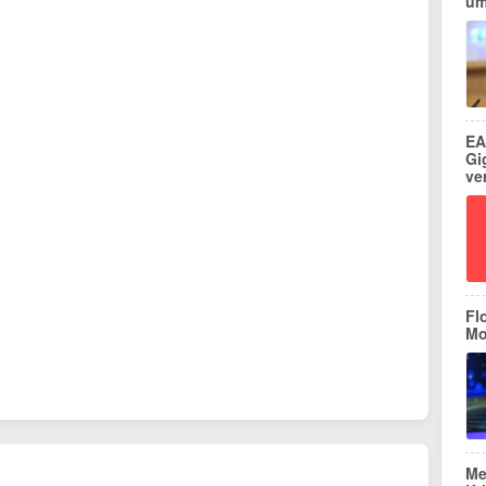
um
EA
Gi
ve
Fl
Mo
Me