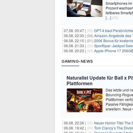
Smartphones im J
Prozent wachsen.
faltbares Smartp
[…]
(00)
07.08. 00:47 |
(00)
GPT-4 baut Persönlichk
06.08. 22:30 |
(04)
Amazon-Angebote des T
06.08. 22:15 |
(01)
200€ Bonus für kostenl
06.08. 21:33 |
(00)
SportSpar: Jackpot Sale 
06.08. 20:23 |
(00)
Apple iPhone 17 256GB + 70
GAMING-NEWS
Naturalist Update für Ball x P
Plattformen
Das letzte und na
Bouncing-Roguelit
Plattformen verf
Passive Fähigkei
erweitern. Neue
06.08. 22:26 |
(00)
Neuer Horror‑Titel The S
06.08. 19:42 |
(00)
Tom Clancy’s The Divisi
06.08. 19:41 |
(00)
Farmer’s Dynasty 2 bri