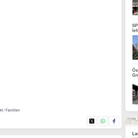
SP
le
Ös
Gr
kt / Familien
La