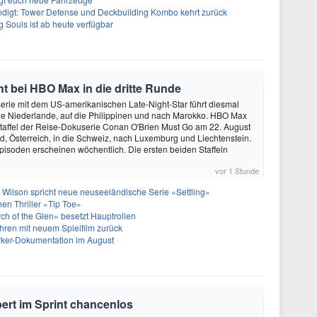
ndigt: Tower Defense und Deckbuilding Kombo kehrt zurück
 Souls ist ab heute verfügbar
 bei HBO Max in die dritte Runde
rie mit dem US-amerikanischen Late-Night-Star führt diesmal
die Niederlande, auf die Philippinen und nach Marokko. HBO Max
e Staffel der Reise-Dokuserie Conan O'Brien Must Go am 22. August
, Österreich, in die Schweiz, nach Luxemburg und Liechtenstein.
pisoden erscheinen wöchentlich. Die ersten beiden Staffeln
vor 1 Stunde
 Wilson spricht neue neuseeländische Serie «Settling»
hen Thriller «Tip Toe»
h of the Glen» besetzt Hauptrollen
ren mit neuem Spielfilm zurück
arker-Dokumentation im August
pert im Sprint chancenlos