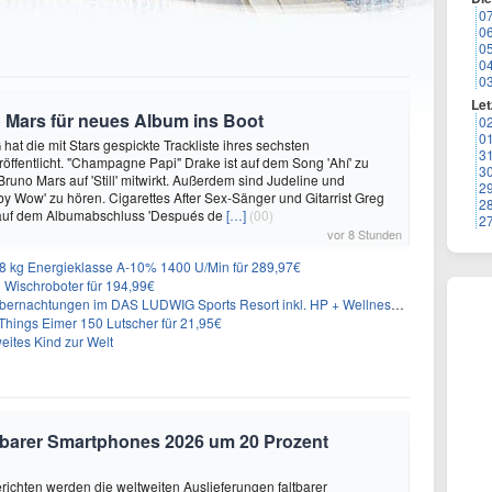
0
0
0
0
0
Let
 Mars für neues Album ins Boot
0
0
hat die mit Stars gespickte Trackliste ihres sechsten
3
öffentlicht. "Champagne Papi" Drake ist auf dem Song 'Ahí' zu
3
runo Mars auf 'Still' mitwirkt. Außerdem sind Judeline und
2
y Wow' zu hören. Cigarettes After Sex-Sänger und Gitarrist Greg
2
 auf dem Albumabschluss 'Después de
[…]
(00)
2
vor 8 Stunden
 kg Energieklasse A-10% 1400 U/Min für 289,97€
Wischroboter für 194,99€
nachtungen im DAS LUDWIG Sports Resort inkl. HP + Wellness ab 174€ p.P.
hings Eimer 150 Lutscher für 21,95€
eites Kind zur Welt
altbarer Smartphones 2026 um 20 Prozent
ichten werden die weltweiten Auslieferungen faltbarer