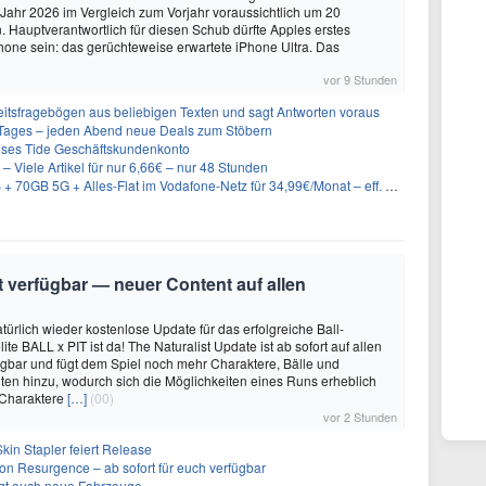
ahr 2026 im Vergleich zum Vorjahr voraussichtlich um 20
 Hauptverantwortlich für diesen Schub dürfte Apples erstes
hone sein: das gerüchteweise erwartete iPhone Ultra. Das
vor 9 Stunden
eitsfragebögen aus beliebigen Texten und sagt Antworten voraus
ages – jeden Abend neue Deals zum Stöbern
oses Tide Geschäftskundenkonto
– Viele Artikel für nur 6,66€ – nur 48 Stunden
GB 5G + Alles-Flat im Vodafone-Netz für 34,99€/Monat – eff. 4,65€/Monat
it verfügbar — neuer Content auf allen
türlich wieder kostenlose Update für das erfolgreiche Ball-
e BALL x PIT ist da! The Naturalist Update ist ab sofort auf allen
ügbar und fügt dem Spiel noch mehr Charaktere, Bälle und
ten hinzu, wodurch sich die Möglichkeiten eines Runs erheblich
 Charaktere
[…]
(00)
vor 2 Stunden
kin Stapler feiert Release
on Resurgence – ab sofort für euch verfügbar
ngt euch neue Fahrzeuge