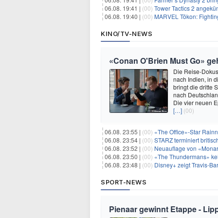
06.08. 19:41 |
(00)
Tower Tactics 2 angekü
06.08. 19:40 |
(00)
MARVEL Tōkon: Fighting
KINO/TV-NEWS
«Conan O'Brien Must Go» geht
Die Reise-Dokuse
nach Indien, in 
bringt die dritt
nach Deutschland
Die vier neuen E
[…]
(00)
06.08. 23:55 |
(00)
«The Office»-Star Rainn
06.08. 23:54 |
(00)
STARZ terminiert britisc
06.08. 23:52 |
(00)
Neuauflage von «Monarc
06.08. 23:50 |
(00)
«The Thundermans» keh
06.08. 23:48 |
(00)
Disney+ zeigt Travis-B
SPORT-NEWS
Pienaar gewinnt Etappe - Lip