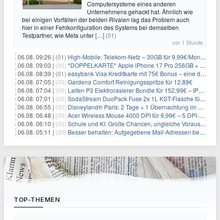
Computersysteme eines anderen
Unternehmens gehackt hat. Ähnlich wie
bei einigen Vorfällen der beiden Rivalen lag das Problem auch
hier in einer Fehlkonfiguration des Systems bei demselben
Testpartner, wie Meta unter
[…]
(01)
vor 1 Stunde
06.08. 09:26 |
(01)
High-Mobile: Telekom-Netz – 30GB für 9,99€/Monat / 80GB für 12,49€/Monat / 100GB für 19,99€/Monat (auch mtl. kündbar)
06.08. 09:03 |
(00)
*DOPPELKARTE* Apple iPhone 17 Pro 256GB + 80€ Online Bonus + 50GB 5G + Alles-Flat im Telekom-Netz für 44,94€/Monat – eff. 4,40€/Monat
06.08. 08:39 |
(01)
easybank Visa Kreditkarte mit 75€ Bonus – eine der besten Kreditkarten
06.08. 07:05 |
(00)
Gardena Comfort Reinigungsspritze für 12,89€
06.08. 07:04 |
(00)
Laifen P3 Elektrorasierer Bundle für 152,99€ – IPX7, 2×12.000 Schnitte/min, USB-C, 0,055mm Scherfolie
06.08. 07:01 |
(00)
SodaStream DuoPack Fuse 2x 1L KST-Flasche für 9,99€
06.08. 06:55 |
(00)
Disneyland® Paris: 2 Tage + 1 Übernachtung im Disney® -Themenhotel ab 179€ p.P. – Magisches Winterspecial im November 2026 und Januar 2027
06.08. 06:48 |
(00)
Acer Wireless Mouse 4000 DPI für 9,99€ – 5 DPI-Stufen
06.08. 06:10 |
(00)
Schule und KI: Große Chancen, ungleiche Voraussetzungen
06.08. 05:11 |
(00)
Besser behalten: Aufgegebene Mail-Adressen bergen Gefahren
TOP-THEMEN