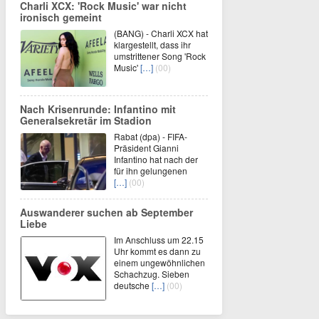
Charli XCX: 'Rock Music' war nicht
ironisch gemeint
(BANG) - Charli XCX hat
klargestellt, dass ihr
umstrittener Song 'Rock
Music'
[…]
(00)
Nach Krisenrunde: Infantino mit
Generalsekretär im Stadion
Rabat (dpa) - FIFA-
Präsident Gianni
Infantino hat nach der
für ihn gelungenen
[…]
(00)
Auswanderer suchen ab September
Liebe
Im Anschluss um 22.15
Uhr kommt es dann zu
einem ungewöhnlichen
Schachzug. Sieben
deutsche
[…]
(00)