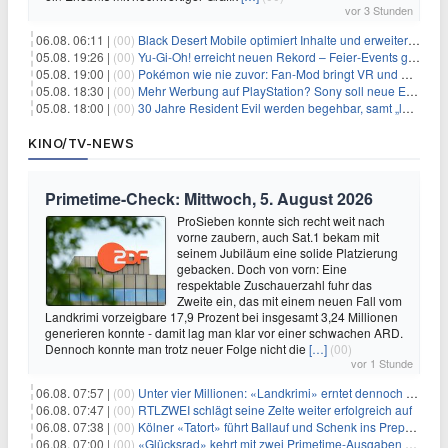
vor 3 Stunden
06.08. 06:11 |
(00)
Black Desert Mobile optimiert Inhalte und erweitert Treasure Access
05.08. 19:26 |
(00)
Yu‑Gi‑Oh! erreicht neuen Rekord – Feier‑Events gestartet
05.08. 19:00 |
(00)
Pokémon wie nie zuvor: Fan-Mod bringt VR und Ego-Perspektive nach Kanto
05.08. 18:30 |
(00)
Mehr Werbung auf PlayStation? Sony soll neue Einnahmequellen prüfen
05.08. 18:00 |
(00)
30 Jahre Resident Evil werden begehbar, samt „lebensgroßem Leon“
KINO/TV-NEWS
Primetime-Check: Mittwoch, 5. August 2026
ProSieben konnte sich recht weit nach
vorne zaubern, auch Sat.1 bekam mit
seinem Jubiläum eine solide Platzierung
gebacken. Doch von vorn: Eine
respektable Zuschauerzahl fuhr das
Zweite ein, das mit einem neuen Fall vom
Landkrimi vorzeigbare 17,9 Prozent bei insgesamt 3,24 Millionen
generieren konnte - damit lag man klar vor einer schwachen ARD.
Dennoch konnte man trotz neuer Folge nicht die
[…]
(00)
vor 1 Stunde
06.08. 07:57 |
(00)
Unter vier Millionen: «Landkrimi» erntet dennoch Primetime-Führung
06.08. 07:47 |
(00)
RTLZWEI schlägt seine Zelte weiter erfolgreich auf
06.08. 07:38 |
(00)
Kölner «Tatort» führt Ballauf und Schenk ins Prepper-Milieu
06.08. 07:00 |
(00)
«Glücksrad» kehrt mit zwei Primetime-Ausgaben zurück