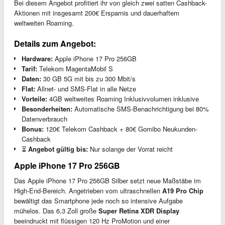
Bei diesem Angebot profitiert ihr von gleich zwei satten Cashback-
Aktionen mit insgesamt 200€ Ersparnis und dauerhaftem
weltweiten Roaming.
Details zum Angebot:
Hardware:
Apple iPhone 17 Pro 256GB
Tarif:
Telekom MagentaMobil S
Daten:
30 GB 5G mit bis zu 300 Mbit/s
Flat:
Allnet- und SMS-Flat in alle Netze
Vorteile:
4GB weltweites Roaming Inklusivvolumen inklusive
Besonderheiten:
Automatische SMS-Benachrichtigung bei 80%
Datenverbrauch
Bonus:
120€ Telekom Cashback + 80€ Gomibo Neukunden-
Cashback
⏳
Angebot gültig bis:
Nur solange der Vorrat reicht
Apple iPhone 17 Pro 256GB
Das Apple iPhone 17 Pro 256GB Silber setzt neue Maßstäbe im
High-End-Bereich. Angetrieben vom ultraschnellen
A19 Pro Chip
bewältigt das Smartphone jede noch so intensive Aufgabe
mühelos. Das 6,3 Zoll große
Super Retina XDR Display
beeindruckt mit flüssigen 120 Hz ProMotion und einer