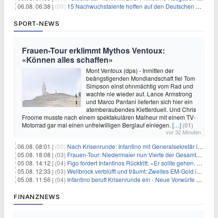
06.08. 06:38 |
(00)
15 Nachwuchstalente hoffen auf den Deutschen Radiopreis
SPORT-NEWS
Frauen-Tour erklimmt Mythos Ventoux:
«Können alles schaffen»
Mont Ventoux (dpa) - Inmitten der
beängstigenden Mondlandschaft fiel Tom
Simpson einst ohnmächtig vom Rad und
wachte nie wieder auf. Lance Armstrong
und Marco Pantani lieferten sich hier ein
atemberaubendes Kletterduell. Und Chris
Froome musste nach einem spektakulären Malheur mit einem TV-
Motorrad gar mal einen unfreiwilligen Berglauf einlegen.
[…]
(01)
vor 32 Minuten
06.08. 08:01 |
(00)
Nach Krisenrunde: Infantino mit Generalsekretär im Stadion
05.08. 18:08 |
(03)
Frauen-Tour: Niedermaier nun Vierte der Gesamtwertung
05.08. 14:12 |
(04)
Figo fordert Infantinos Rücktritt: «Er sollte gehen. Jetzt»
05.08. 12:33 |
(03)
Wellbrock verblüfft und träumt: Zweites EM-Gold in Paris
05.08. 11:56 |
(04)
Infantino beruft Krisenrunde ein - Neue Vorwürfe gegen FIFA
FINANZNEWS