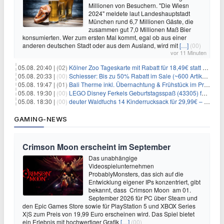
Millionen von Besuchern. "Die Wiesn
2024" meldete laut Landeshauptstadt
München rund 6,7 Millionen Gäste, die
zusammen gut 7,0 Millionen Maß Bier
konsumierten. Wer zum ersten Mal kommt, egal ob aus einer
anderen deutschen Stadt oder aus dem Ausland, wird mit
[…]
(00)
vor 11 Minuten
05.08. 20:40 |
(02)
Kölner Zoo Tageskarte mit Rabatt für 18,49€ statt 29,50€ – einlösbar bis Dezember
05.08. 20:33 |
(00)
Schiesser: Bis zu 50% Rabatt im Sale (~600 Artikel zur Auswahl)
05.08. 19:47 |
(01)
Bali Therme inkl. Übernachtung & Frühstück im Premium Hotel (Bad Oeynhausen) ab 89€ p.P.
05.08. 19:30 |
(00)
LEGO Disney Ferkels Geburtstagsspaß (43305) für 29,10€
05.08. 18:30 |
(00)
deuter Waldfuchs 14 Kinderrucksack für 29,99€ – Amber-maple
GAMING-NEWS
Crimson Moon erscheint im September
Das unabhängige
Videospielunternehmen
ProbablyMonsters, das sich auf die
Entwicklung eigener IPs konzentriert, gibt
bekannt, dass Crimson Moon am 01.
September 2026 für PC über Steam und
den Epic Games Store sowie für PlayStation 5 und XBOX Series
X|S zum Preis von 19,99 Euro erscheinen wird. Das Spiel bietet
ein Erlebnis mit hochwertiger Grafik
[…]
(00)