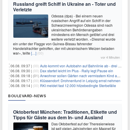
Russland greift Schiff in Ukraine an - Toter und
Verletzte
Odessa (dpa) - Bei einem neuen
russischen Angriff auf ein Schiff in der
Schwarzmeerregion Odessa sind nach
ukrainischen Behördenangaben
mindestens ein Mensch getötet und drei
weitere verletzt worden. «Diesmal wurde
ein unter der Flagge von Guinea-Bissau fahrender
Handelsfrachter getroffen, der mit ukrainischem Weizen beladen
war», teilte
[…]
(00)
vor 4 Minuten
06.08. 09:37 |
(00)
Auto kommt von Autobahn auf Bahnlinie ab - drei Tote
06.08. 09:30 |
(00)
Dax startet leicht im Plus - Rally legt Pause ein
06.08. 09:18 |
(01)
Anwohner sollen Gärten nach vermisstem Kind absuchen
06.08. 09:17 |
(00)
Klüssendorf: Drohnenfund in Leipzig ernst nehmen
06.08. 09:14 |
(00)
RKI meldet fast 12.000 hitzebedingte Sterbefälle
BOULEVARD-NEWS
Oktoberfest München: Traditionen, Etikette und
Tipps für Gäste aus dem In- und Ausland
Das Oktoberfest auf der Theresienwiese
ist seit vielen Jahrzehnten ein Magnet für