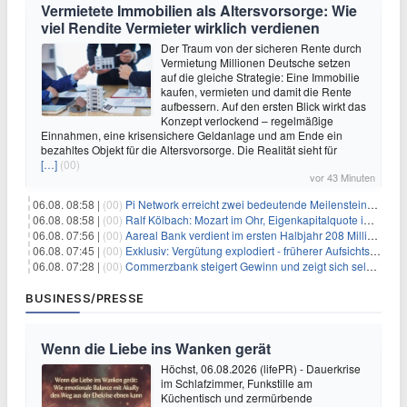
Vermietete Immobilien als Altersvorsorge: Wie
viel Rendite Vermieter wirklich verdienen
Der Traum von der sicheren Rente durch
Vermietung Millionen Deutsche setzen
auf die gleiche Strategie: Eine Immobilie
kaufen, vermieten und damit die Rente
aufbessern. Auf den ersten Blick wirkt das
Konzept verlockend – regelmäßige
Einnahmen, eine krisensichere Geldanlage und am Ende ein
bezahltes Objekt für die Altersvorsorge. Die Realität sieht für
[…]
(00)
vor 43 Minuten
06.08. 08:58 |
(00)
Pi Network erreicht zwei bedeutende Meilensteine in einer Rallye
06.08. 08:58 |
(00)
Ralf Kölbach: Mozart im Ohr, Eigenkapitalquote im Blick - wie dieser Denker die Westerwald Bank führt
06.08. 07:56 |
(00)
Aareal Bank verdient im ersten Halbjahr 208 Millionen Euro
06.08. 07:45 |
(00)
Exklusiv: Vergütung explodiert - früherer Aufsichtsratschef gibt aus Protest Ehrentitel ab
06.08. 07:28 |
(00)
Commerzbank steigert Gewinn und zeigt sich selbstbewusst gegenüber Unicredit
BUSINESS/PRESSE
Wenn die Liebe ins Wanken gerät
Höchst, 06.08.2026 (lifePR) - Dauerkrise
im Schlafzimmer, Funkstille am
Küchentisch und zermürbende