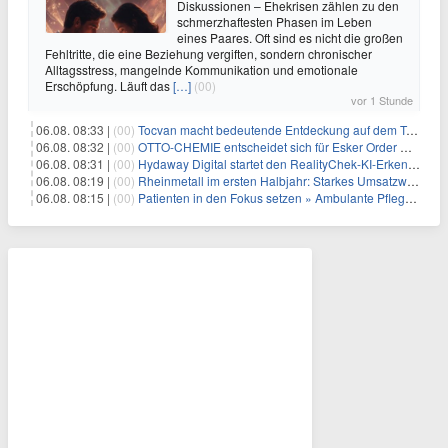
Diskussionen – Ehekrisen zählen zu den
schmerzhaftesten Phasen im Leben
eines Paares. Oft sind es nicht die großen
Fehltritte, die eine Beziehung vergiften, sondern chronischer
Alltagsstress, mangelnde Kommunikation und emotionale
Erschöpfung. Läuft das
[…]
(00)
vor 1 Stunde
06.08. 08:33 |
(00)
Tocvan macht bedeutende Entdeckung auf dem Trend Mezquite in Gran Pilar: 215 m mit 0,6 g/t Au ab 36,6 m Bohrtiefe
06.08. 08:32 |
(00)
OTTO-CHEMIE entscheidet sich für Esker Order Management zur Optimierung des Auftragseingangs
06.08. 08:31 |
(00)
Hydaway Digital startet den RealityChek-KI-Erkennungs-Bot auf X und ermöglicht damit eine Echtzeit-Verifizierung nach dem Motto „Ist das echt?“ auf einer der größten öffentlichen Kommunikationsplattformen weltweit
06.08. 08:19 |
(00)
Rheinmetall im ersten Halbjahr: Starkes Umsatzwachstum und Profitabilität auf Rekordniveau
06.08. 08:15 |
(00)
Patienten in den Fokus setzen » Ambulante Pflegedienste haben mehr Zeit durch die Personalplanung von ISGUS