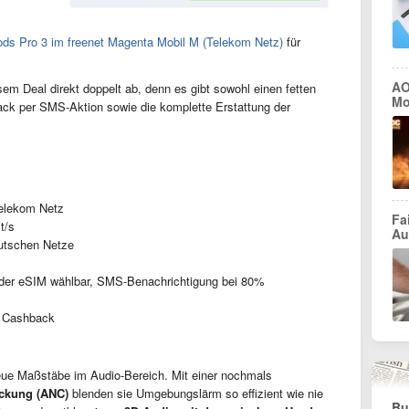
ods Pro 3 im freenet Magenta Mobil M (Telekom Netz)
für
AO
esem Deal direkt doppelt ab, denn es gibt sowohl einen fetten
Mo
ck per SMS-Aktion sowie die komplette Erstattung der
elekom Netz
Fa
t/s
Au
eutschen Netze
er eSIM wählbar, SMS-Benachrichtigung bei 80%
 Cashback
ue Maßstäbe im Audio-Bereich. Mit einer nochmals
ückung (ANC)
blenden sie Umgebungslärm so effizient wie nie
Bu