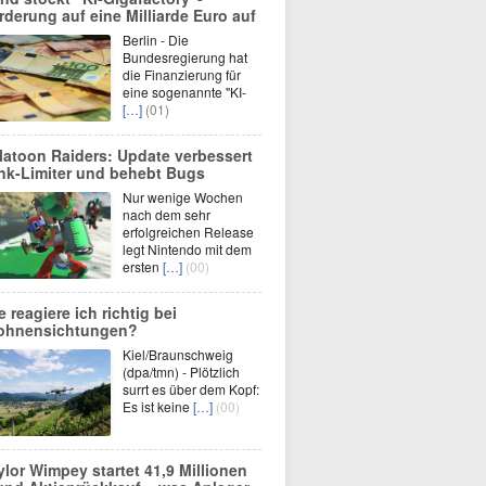
rderung auf eine Milliarde Euro auf
Berlin - Die
Bundesregierung hat
die Finanzierung für
eine sogenannte "KI-
[…]
(01)
latoon Raiders: Update verbessert
nk-Limiter und behebt Bugs
Nur wenige Wochen
nach dem sehr
erfolgreichen Release
legt Nintendo mit dem
ersten
[…]
(00)
e reagiere ich richtig bei
ohnensichtungen?
Kiel/Braunschweig
(dpa/tmn) - Plötzlich
surrt es über dem Kopf:
Es ist keine
[…]
(00)
ylor Wimpey startet 41,9 Millionen