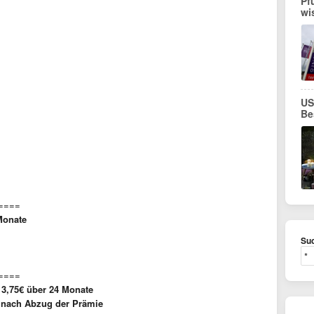
Pf
wi
US
Be
====
Monate
Suc
====
13,75€ über 24 Monate
f nach Abzug der Prämie