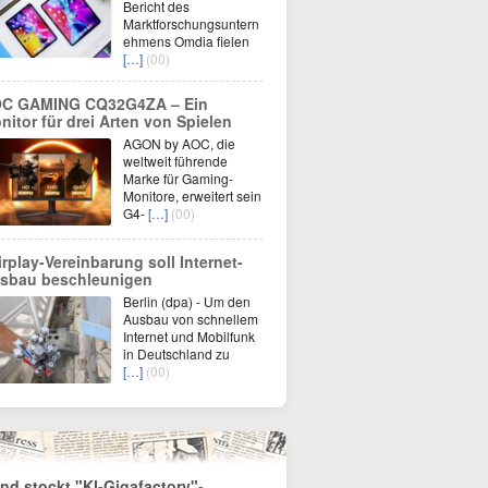
Bericht des
Marktforschungsuntern
ehmens Omdia fielen
[…]
(00)
C GAMING CQ32G4ZA – Ein
nitor für drei Arten von Spielen
AGON by AOC, die
weltweit führende
Marke für Gaming-
Monitore, erweitert sein
G4-
[…]
(00)
irplay-Vereinbarung soll Internet-
sbau beschleunigen
Berlin (dpa) - Um den
Ausbau von schnellem
Internet und Mobilfunk
in Deutschland zu
[…]
(00)
nd stockt "KI-Gigafactory"-