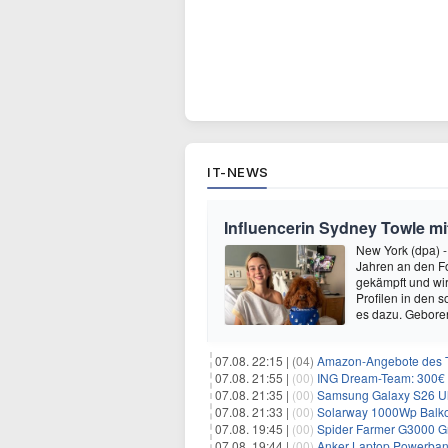
IT-NEWS
Influencerin Sydney Towle mi
New York (dpa) -
Jahren an den Fo
gekämpft und wir 
Profilen in den 
es dazu. Gebore
07.08. 22:15 |
(04)
Amazon-Angebote des T
07.08. 21:55 |
(00)
ING Dream-Team: 300€ P
07.08. 21:35 |
(00)
Samsung Galaxy S26 Ultra
07.08. 21:33 |
(00)
Solarway 1000Wp Balkonkr
07.08. 19:45 |
(00)
Spider Farmer G3000 G
07.08. 19:44 |
(00)
Anker Laptop Powerbank