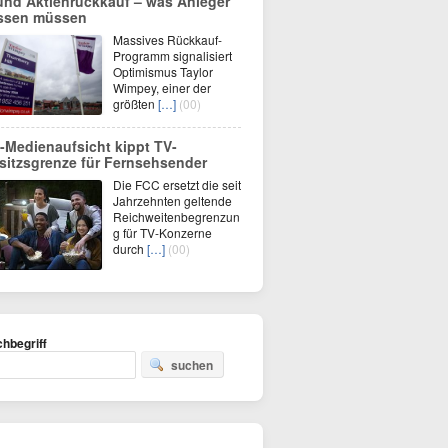
und Aktienrückkauf – was Anleger
ssen müssen
Massives Rückkauf-
Programm signalisiert
Optimismus Taylor
Wimpey, einer der
größten
[…]
(00)
-Medienaufsicht kippt TV-
sitzsgrenze für Fernsehsender
Die FCC ersetzt die seit
Jahrzehnten geltende
Reichweitenbegrenzun
g für TV-Konzerne
durch
[…]
(00)
hbegriff
suchen