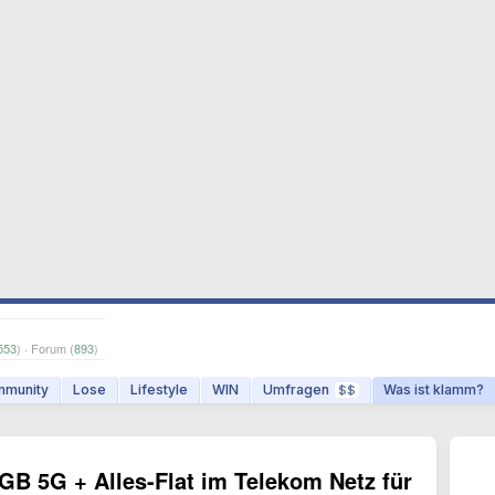
553
) · Forum (
893
)
munity
Lose
Lifestyle
WIN
Umfragen
Was ist klamm?
$$
GB 5G + Alles-Flat im Telekom Netz für