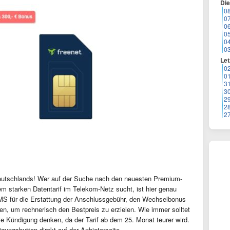
Di
0
0
0
0
0
0
Let
0
0
3
3
2
2
2
Deutschlands! Wer auf der Suche nach den neuesten Premium-
rem starken Datentarif im Telekom-Netz sucht, ist hier genau
 SMS für die Erstattung der Anschlussgebühr, den Wechselbonus
n, um rechnerisch den Bestpreis zu erzielen. Wie immer solltet
 die Kündigung denken, da der Tarif ab dem 25. Monat teurer wird.
gungsbutton direkt auf der Anbieterseite.