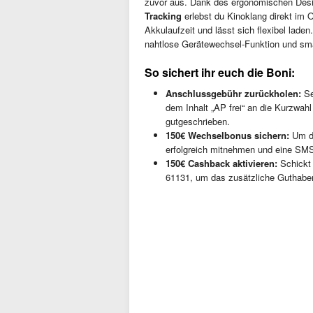
zuvor aus. Dank des ergonomischen Des
Tracking
erlebst du Kinoklang direkt im O
Akkulaufzeit und lässt sich flexibel lad
nahtlose Gerätewechsel-Funktion und sm
So sichert ihr euch die Boni:
Anschlussgebühr zurückholen:
Se
dem Inhalt „AP frei“ an die Kurzwah
gutgeschrieben.
150€ Wechselbonus sichern:
Um de
erfolgreich mitnehmen und eine SMS
150€ Cashback aktivieren:
Schickt 
61131, um das zusätzliche Guthaben