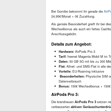
Bei Gomibo bekommt ihr gerade die
AirP
24,95€/Monat + 0€ Zuzahlung.
Als geniale Besonderheit greift ihr bei di
Wechselbonus als auch ein fettes Cashba
Anschlussgebühr.
Details zum Angebot:
Hardware:
AirPods Pro 3
Tarif:
freenet Magenta Mobil M im T
Daten:
50 GB 5G mit bis zu 300 Mbi
Flat:
Allnet- und SMS-Flat in alle d
Vorteile:
EU-Roaming inklusive
️
Besonderheiten:
Physische SIM od
Datenverbrauch
Bonus:
150€ Wechselbonus + 150€
AirPods Pro 3:
Die brandneuen
AirPods Pro 3
setzen ne
verbesserten
aktiven Geräuschunterdr