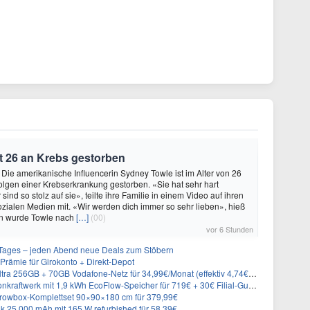
t 26 an Krebs gestorben
 Die amerikanische Influencerin Sydney Towle ist im Alter von 26
lgen einer Krebserkrankung gestorben. «Sie hat sehr hart
sind so stolz auf sie», teilte ihre Familie in einem Video auf ihren
sozialen Medien mit. «Wir werden dich immer so sehr lieben», hieß
n wurde Towle nach
[…]
(00)
vor 6 Stunden
ages – jeden Abend neue Deals zum Stöbern
rämie für Girokonto + Direkt-Depot
 256GB + 70GB Vodafone-Netz für 34,99€/Monat (effektiv 4,74€/Monat)
aftwerk mit 1,9 kWh EcoFlow-Speicher für 719€ + 30€ Filial-Gutschein
rowbox-Komplettset 90×90×180 cm für 379,99€
 25.000 mAh mit 165 W refurbished für 58,39€