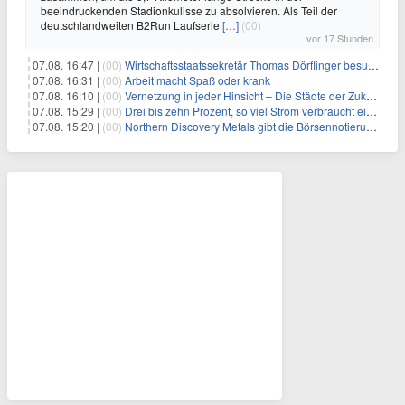
beeindruckenden Stadionkulisse zu absolvieren. Als Teil der
deutschlandweiten B2Run Laufserie
[…]
(00)
vor 17 Stunden
07.08. 16:47 |
(00)
Wirtschaftsstaatssekretär Thomas Dörflinger besucht Handwerksbetrieb im Kammerbezirk Freiburg
07.08. 16:31 |
(00)
Arbeit macht Spaß oder krank
07.08. 16:10 |
(00)
Vernetzung in jeder Hinsicht – Die Städte der Zukunft sind grün-blau
07.08. 15:29 |
(00)
Drei bis zehn Prozent, so viel Strom verbraucht ein Aufzug im Gebäude
07.08. 15:20 |
(00)
Northern Discovery Metals gibt die Börsennotierung an der Frankfurter Wertpapierbörse bekannt