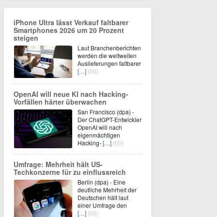
iPhone Ultra lässt Verkauf faltbarer
Smartphones 2026 um 20 Prozent
steigen
Laut Branchenberichten
werden die weltweiten
Auslieferungen faltbarer
[…]
(00)
OpenAI will neue KI nach Hacking-
Vorfällen härter überwachen
San Francisco (dpa) -
Der ChatGPT-Entwickler
OpenAI will nach
eigenmächtigen
Hacking-
[…]
(00)
Umfrage: Mehrheit hält US-
Techkonzerne für zu einflussreich
Berlin (dpa) - Eine
deutliche Mehrheit der
Deutschen hält laut
einer Umfrage den
[…]
(00)