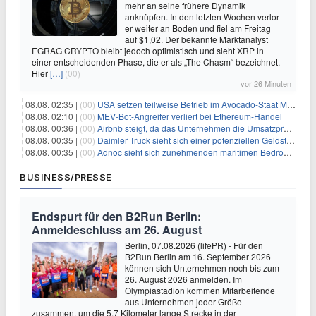
mehr an seine frühere Dynamik
anknüpfen. In den letzten Wochen verlor
er weiter an Boden und fiel am Freitag
auf $1,02. Der bekannte Marktanalyst
EGRAG CRYPTO bleibt jedoch optimistisch und sieht XRP in
einer entscheidenden Phase, die er als „The Chasm“ bezeichnet.
Hier
[…]
(00)
vor 26 Minuten
08.08. 02:35 |
(00)
USA setzen teilweise Betrieb im Avocado-Staat Michoacán in Mexiko wieder in Gang
08.08. 02:10 |
(00)
MEV-Bot-Angreifer verliert bei Ethereum-Handel
08.08. 00:36 |
(00)
Airbnb steigt, da das Unternehmen die Umsatzprognose anhebt und starkes Wachstum signalisiert
08.08. 00:35 |
(00)
Daimler Truck sieht sich einer potenziellen Geldstrafe von 1 Milliarde Euro aufgrund von EU-Emissionsvorschriften gegenüber
08.08. 00:35 |
(00)
Adnoc sieht sich zunehmenden maritimen Bedrohungen angesichts regionaler Spannungen gegenüber
BUSINESS/PRESSE
Endspurt für den B2Run Berlin:
Anmeldeschluss am 26. August
Berlin, 07.08.2026 (lifePR) - Für den
B2Run Berlin am 16. September 2026
können sich Unternehmen noch bis zum
26. August 2026 anmelden. Im
Olympiastadion kommen Mitarbeitende
aus Unternehmen jeder Größe
zusammen, um die 5,7 Kilometer lange Strecke in der