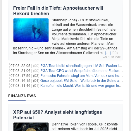
Freier Fall in die Tiefe: Apnoetaucher will
Rekord brechen
Starnberg (dpa) - Es ist stockdunkel,
eiskalt und der Wasserdruck presst die
Lunge auf einen Bruchteil ihres normalen
Volumens zusammen. Für Apnoetaucher
Minja Marinković fühlt sich die Tiefe an
«wie auf einem anderen Planeten. Man
ist sehr ruhig – und sehr alleine». Am Samstag will der 29-Jährige
im Starnberger See an der Allmannshauser Steilwand mit
[…]
(00)
vor 1 Stunde
07.08. 22:05 |
(00)
PGA Tour bleibt standhaft gegen LIV Golf Fusion in einem sich wandelnden Sportumfeld
07.08. 21:06 |
(00)
PGA Tour-CEO weist Gespräche über eine Fusion mit LIV Golf zurück und bekräftigt die Wettbewerbslandschaft
07.08. 17:59 |
(03)
Polnische Fahrerin siegt am Mont Ventoux und holt Tour-Gelb
07.08. 16:15 |
(04)
Gose bejubelt EM-Gold - Wellbrock in der Seine ausgebremst
07.08. 11:46 |
(01)
Kampf um die Macht: Wer ist für und wer gegen Infantino?
FINANZNEWS
XRP auf $50? Analyst sieht langfristiges
Potenzial
Der native Token von Ripple, XRP, konnte
seit seinem Allzeithoch im Juli 2025 nicht