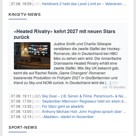
07.08. 18:59 |
(00)
Helldivers 2 hebt das Level-Limit an – Veteranen können endlich weiter aufsteigen
KINO/TV-NEWS
«Heated Rivalry» kehrt 2027 mit neuen Stars
zurück
Justice Smith und Charlie Gillespie
verstärken die zweite Staffel der Hockey-
Romanze, die in Deutschland bei HBO
Max zu sehen sein wird. Die romantische
Dramaserie Heated Rivalry erhält eine
zweite Staffel. Wie Sky UK bekannt gab,
kehrt die auf Rachel Reids „Game Changers“-Romanen
basierende Produktion im Frühjahr 2027 in Großbritannien und
Irland zu Sky und NOW zurück. In Deutschland wird die
[…]
(00)
vor 10 Stunden
07.08. 19:11 |
(02)
Sky Deal – z.B. Serien & Filme, Paramount+ & Netflix für 19,99€/Monat
07.08. 17:00 |
(00)
'September Afternoon'-Regisseur liebt vor allem die 'Banalität' in seinen Filmen
07.08. 13:35 |
(00)
Für Starz geht es abwärts
07.08. 13:00 |
(00)
Anthony Michael Hall: John Hughes sprach über eine Fortsetzung von 'The Breakfast Club'
07.08. 12:15 |
(00)
«Madden» startet im November
SPORT-NEWS