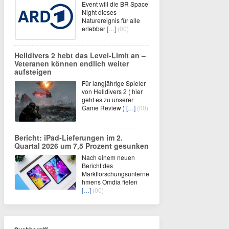
Event will die BR Space
Night dieses
Naturereignis für alle
erlebbar
[…]
(00)
Helldivers 2 hebt das Level-Limit an –
Veteranen können endlich weiter
aufsteigen
Für langjährige Spieler
von Helldivers 2 ( hier
geht es zu unserer
Game Review )
[…]
(00)
Bericht: iPad-Lieferungen im 2.
Quartal 2026 um 7,5 Prozent gesunken
Nach einem neuen
Bericht des
Marktforschungsunterne
hmens Omdia fielen
[…]
(00)