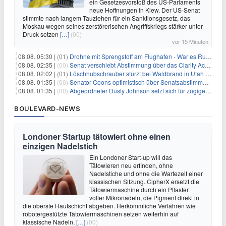
ein Gesetzesvorstoß des US-Parlaments
neue Hoffnungen in Kiew. Der US-Senat
stimmte nach langem Tauziehen für ein Sanktionsgesetz, das
Moskau wegen seines zerstörerischen Angriffskriegs stärker unter
Druck setzen
[…]
(00)
vor 15 Minuten
08.08. 05:30 |
(01)
Drohne mit Sprengstoff am Flughafen - War es Russland?
08.08. 02:35 |
(00)
Senat verschiebt Abstimmung über das Clarity Act: Auswirkungen auf Unternehmen und das Vertrauen der Investoren
08.08. 02:02 |
(01)
Löschhubschrauber stürzt bei Waldbrand in Utah ab
08.08. 01:35 |
(00)
Senator Coons optimistisch über Senatsabstimmungen angesichts von Finanzierungsbedenken
08.08. 01:35 |
(00)
Abgeordneter Dusty Johnson setzt sich für zügige Regierungsfinanzierung angesichts von Shutdown-Risiken ein
BOULEVARD-NEWS
Londoner Startup tätowiert ohne einen
einzigen Nadelstich
Ein Londoner Start-up will das
Tätowieren neu erfinden, ohne
Nadelstiche und ohne die Wartezeit einer
klassischen Sitzung. CipherX ersetzt die
Tätowiermaschine durch ein Pflaster
voller Mikronadeln, die Pigment direkt in
die oberste Hautschicht abgeben. Herkömmliche Verfahren wie
robotergestützte Tätowiermaschinen setzen weiterhin auf
klassische Nadeln,
[…]
(00)