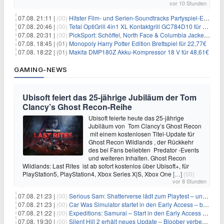
vor 10 Stunden
07.08. 21:11 |
(00)
Hitster Film- und Serien-Soundtracks Partyspiel-Erweiterung für 6,99€
07.08. 20:46 |
(00)
Tefal OptiGrill 4in1 XL Kontaktgrill GC784D10 für 239,99€
07.08. 20:31 |
(00)
PickSport: Schöffel, North Face & Columbia Jacken ab 39,60€
07.08. 18:45 |
(01)
Monopoly Harry Potter Edition Brettspiel für 22,77€
07.08. 18:22 |
(01)
Makita DMP180Z Akku-Kompressor 18 V für 48,61€
GAMING-NEWS
Ubisoft feiert das 25-jährige Jubiläum der Tom
Clancy’s Ghost Recon-Reihe
Ubisoft feierte heute das 25-jährige
Jubiläum von Tom Clancy’s Ghost Recon
mit einem kostenlosen Titel-Update für
Ghost Recon Wildlands , der Rückkehr
des bei Fans beliebten Predator -Events
und weiteren Inhalten. Ghost Recon
Wildlands: Last Rites ist ab sofort kostenlos über Ubisoft+, für
PlayStation5, PlayStation4, Xbox Series X|S, Xbox One
[…]
(00)
vor 8 Stunden
07.08. 21:23 |
(00)
Serious Sam: Shatterverse lädt zum Playtest – und erscheint schon bald!
07.08. 21:23 |
(00)
Car Was Simulator startet in den Early Access – bald gehts los!
07.08. 21:22 |
(00)
Expeditions: Samurai – Start in den Early Access ab heute im feudalen Japan
07.08. 19:30 |
(00)
Silent Hill 2 erhält neues Update – Bloober verbessert Grafik und Performance