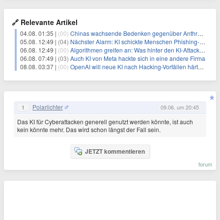
🔗 Relevante Artikel
04.08. 01:35 |
(00)
Chinas wachsende Bedenken gegenüber Anthropic's Mythos vor dem Gipfel zwischen Xi und Trump
05.08. 12:49 |
(04)
Nächster Alarm: KI schickte Menschen Phishing-Mails
06.08. 12:49 |
(00)
Algorithmen greifen an: Was hinter den KI-Attacken steckt
06.08. 07:49 |
(03)
Auch KI von Meta hackte sich in eine andere Firma
08.08. 03:37 |
(00)
OpenAI will neue KI nach Hacking-Vorfällen härter überwachen
Polarlichter
1
09.06. um 20:45
Das KI für Cyberattacken generell genutzt werden könnte, ist auch
kein könnte mehr. Das wird schon längst der Fall sein.
JETZT kommentieren
forum