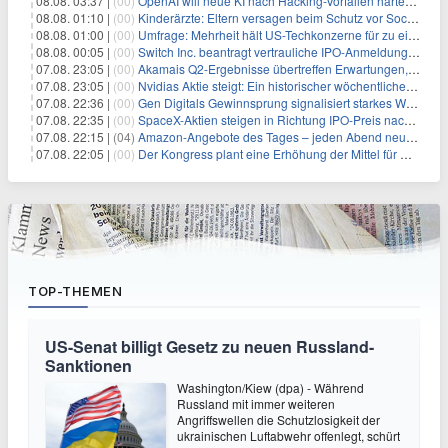
08.08. 03:37 |
(00)
OpenAI will neue KI nach Hacking-Vorfällen härter überwachen
08.08. 01:10 |
(00)
Kinderärzte: Eltern versagen beim Schutz vor Social Media
08.08. 01:00 |
(00)
Umfrage: Mehrheit hält US-Techkonzerne für zu einflussreich
08.08. 00:05 |
(00)
Switch Inc. beantragt vertrauliche IPO-Anmeldung im Zuge des AI-Booms
07.08. 23:05 |
(00)
Akamais Q2-Ergebnisse übertreffen Erwartungen, doch Aktien fallen: Ein tieferer Blick
07.08. 23:05 |
(00)
Nvidias Aktie steigt: Ein historischer wöchentlicher Anstieg, getrieben von Innovation und Marktnachfrage
07.08. 22:36 |
(00)
Gen Digitals Gewinnsprung signalisiert starkes Wachstum im Cybersecurity-Sektor
07.08. 22:35 |
(00)
SpaceX-Aktien steigen in Richtung IPO-Preis nach Rallye von 327 Milliarden Dollar
07.08. 22:15 |
(04)
Amazon-Angebote des Tages – jeden Abend neue Deals zum Stöbern
07.08. 22:05 |
(00)
Der Kongress plant eine Erhöhung der Mittel für Quantencomputing, während der globale Wettlauf an Intensität gewinnt
TOP-THEMEN
US-Senat billigt Gesetz zu neuen Russland-
Sanktionen
Washington/Kiew (dpa) - Während
Russland mit immer weiteren
Angriffswellen die Schutzlosigkeit der
ukrainischen Luftabwehr offenlegt, schürt