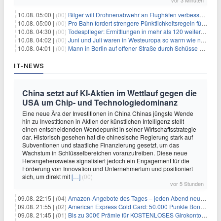
10.08. 05:00 |
(00)
Bilger will Drohnenabwehr an Flughäfen verbessern
10.08. 05:00 |
(00)
Pro Bahn fordert strengere Pünktlichkeitsregeln für Bahn-Boni
10.08. 04:30 |
(00)
Todespfleger: Ermittlungen in mehr als 120 weiteren Fällen
10.08. 04:02 |
(00)
Juni und Juli waren in Westeuropa so warm wie noch nie
10.08. 04:01 |
(00)
Mann in Berlin auf offener Straße durch Schüsse getötet
IT-NEWS
China setzt auf KI-Aktien im Wettlauf gegen die
USA um Chip- und Technologiedominanz
Eine neue Ära der Investitionen in China Chinas jüngste Wende
hin zu Investitionen in Aktien der künstlichen Intelligenz stellt
einen entscheidenden Wendepunkt in seiner Wirtschaftsstrategie
dar. Historisch gesehen hat die chinesische Regierung stark auf
Subventionen und staatliche Finanzierung gesetzt, um das
Wachstum in Schlüsselbereichen voranzutreiben. Diese neue
Herangehensweise signalisiert jedoch ein Engagement für die
Förderung von Innovation und Unternehmertum und positioniert
sich, um direkt mit
[…]
(00)
vor 5 Stunden
09.08. 22:15 |
(04)
Amazon-Angebote des Tages – jeden Abend neue Deals zum Stöbern
09.08. 21:55 |
(02)
American Express Gold Card: 50.000 Punkte Bonus + Metall-Kreditkarte
09.08. 21:45 |
(01)
Bis zu 300€ Prämie für KOSTENLOSES Girokonto bei der Santander – 50€ schon nach 1 Woche!