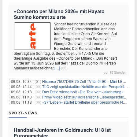
«Concerto per Milano 2026» mit Hayato
Sumino kommt zu arte
Vor der beeindruckenden Kulisse des
Mailänder Doms präsentiert arte das
traditionsreiche Open-Air-Konzert. Auf
dem Programm stehen Werke von
George Gershwin und Leonard
Bernstein. Der Kultursender arte
überträgt am Sonntag, 6. September, um 17.45 Uhr die
diesjährige Ausgabe des «Concerto per Milano». Das Konzert
wurde am 13. Juni 2026 auf der Piazza del Duomo im Herzen
Mailands aufgezeichnet
[…]
(00)
vor 15 Stunden
09.08. 16:34 |
(01)
Hisense 75U7DSE 75 Zoll TV für 949€ – Mini LED, 144Hz, 2026
09.08. 12:44 |
(00)
TLC zeigt spektakuläre Notfälle aus der Perspektive der Patienten
09.08. 12:18 |
(00)
Das Erste wiederholt «Die Tote vom Jakobsweg»
09.08. 11:43 |
(00)
Prime Video setzt auf koreanische Liebesgeschichte
09.08. 11:18 |
(00)
«37°Leben» startet Dreiteiler über persönliche Neuanfänge
SPORT-NEWS
Handball-Junioren im Goldrausch: U18 ist
Europameister