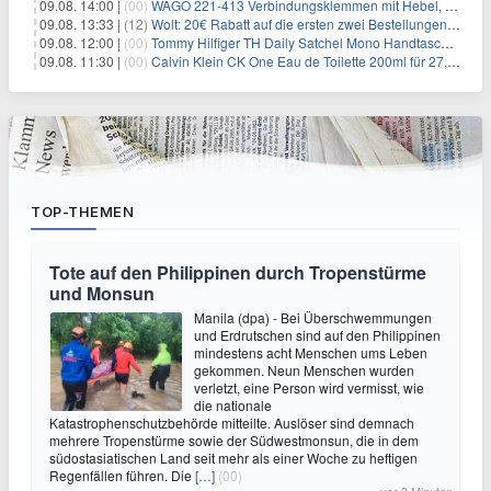
09.08. 14:00 |
(00)
WAGO 221-413 Verbindungsklemmen mit Hebel, 50 Stück für 14,99€
09.08. 13:33 |
(12)
Wolt: 20€ Rabatt auf die ersten zwei Bestellungen für Neukunden
09.08. 12:00 |
(00)
Tommy Hilfiger TH Daily Satchel Mono Handtasche für 73,97€
09.08. 11:30 |
(00)
Calvin Klein CK One Eau de Toilette 200ml für 27,99€
TOP-THEMEN
Tote auf den Philippinen durch Tropenstürme
und Monsun
Manila (dpa) - Bei Überschwemmungen
und Erdrutschen sind auf den Philippinen
mindestens acht Menschen ums Leben
gekommen. Neun Menschen wurden
verletzt, eine Person wird vermisst, wie
die nationale
Katastrophenschutzbehörde mitteilte. Auslöser sind demnach
mehrere Tropenstürme sowie der Südwestmonsun, die in dem
südostasiatischen Land seit mehr als einer Woche zu heftigen
Regenfällen führen. Die
[…]
(00)
vor 3 Minuten