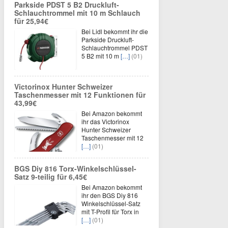
Parkside PDST 5 B2 Druckluft-
Schlauchtrommel mit 10 m Schlauch
für 25,94€
Bei Lidl bekommt ihr die
Parkside Druckluft-
Schlauchtrommel PDST
5 B2 mit 10 m
[…]
(01)
Victorinox Hunter Schweizer
Taschenmesser mit 12 Funktionen für
43,99€
Bei Amazon bekommt
ihr das Victorinox
Hunter Schweizer
Taschenmesser mit 12
[…]
(01)
BGS Diy 816 Torx-Winkelschlüssel-
Satz 9-teilig für 6,45€
Bei Amazon bekommt
ihr den BGS Diy 816
Winkelschlüssel-Satz
mit T-Profil für Torx in
[…]
(01)