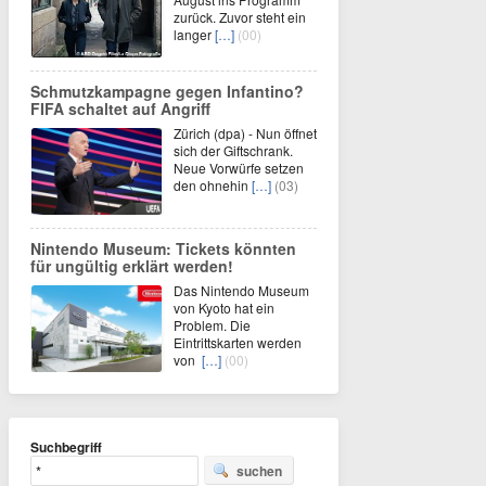
zurück. Zuvor steht ein
langer
[…]
(00)
Schmutzkampagne gegen Infantino?
FIFA schaltet auf Angriff
Zürich (dpa) - Nun öffnet
sich der Giftschrank.
Neue Vorwürfe setzen
den ohnehin
[…]
(03)
Nintendo Museum: Tickets könnten
für ungültig erklärt werden!
Das Nintendo Museum
von Kyoto hat ein
Problem. Die
Eintrittskarten werden
von
[…]
(00)
Suchbegriff
suchen