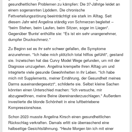
gesundheitlichen Problemen zu kämpfen: Die 37-Jährige leidet an
einem sogenannten Lipödem. Die chronische
Fettverteilungsstörung beeinträchtigt sie stark im Alltag. Seit
diesem Jahr wird Angelina ständig von Schmerzen begleitet –
"beim Stehen, beim Laufen, beim Sitzen, sogar im Liegen".
Gegenüber 'Bunte' enthüllte sie: "Es ist ein sehr unangenehmer,
dumpfer Druckschmerz."
Zu Beginn sei es ihr sehr schwer gefallen, die Symptome
anzunehmen. "Ich habe mich plötzlich total hilflos gefühlt", gestand
sie. Inzwischen hat das Curvy Model Wege gefunden, um mit der
Diagnose umzugehen. Angelina krempelte ihren Alltag um und
integrierte viele gesunde Gewohnheiten in ihr Leben. "Ich habe
mich mit Supplements, meiner Ernährung, der Gesundheit meines
Darms auseinandergesetzt", schilderte sie. Selbst kleine Sachen
könnten einen Unterschied machen: "Ich versuche, mir
abzugewöhnen, meine Beine übereinanderzuschlagen." Außerdem
investierte die blonde Schönheit in eine luftbetriebene
Kompressionshose.
Schon 2023 musste Angelina Kirsch einen gesundheitlichen
Rückschlag verkraften. Damals erlitt sie überraschend eine
halbseitige Gesichtslähmung. "Heute Morgen bin ich mit einer