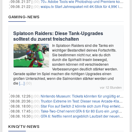
09.08. 21:37 |
(00)
70+ Adobe Tools wie Photoshop und Premiere kostenlos in ChatGPT
09.08. 21:22 |
(00)
waipu.tv Start Jahrespaket mit 4K-Stick für 4,99€ im Monat + 4,99€ Versand
GAMING-NEWS
Splatoon Raiders: Diese Tank-Upgrades
solltest du zuerst freischalten
In Splatoon Raiders sind die Tanks ein
wichtiger Bestandteil deines Fortschritts.
Sie bestimmen nicht nur, wie du dich
durch die Spirhalit-Inseln bewegst,
sondern können mit verschiedenen
Verbesserungen deutlich stärker werden.
Gerade später im Spiel machen die richtigen Upgrades einen
großen Unterschied, wenn die Salmoniden stärker werden und
die
[…]
(00)
vor 12 Stunden
09.08. 12:26 |
(00)
Nintendo Museum: Tickets könnten für ungültig erklärt werden!
08.08. 20:36 |
(00)
Truxton Extreme im Test: Dieser neue Arcade-Klassiker verzeiht dir gar nichts
08.08. 18:00 |
(00)
Star Fox auf Switch 2 könnte sich zum Flop entwickeln
08.08. 17:45 |
(00)
Take-Two-Chef nennt GTA 6 für 80 Euro ein „unglaubliches Schnäppchen“
08.08. 16:30 |
(00)
GTA 6: Netflix nennt angeblich Laufzeit der neuen Gameplay-Präsentation
KINO/TV-NEWS