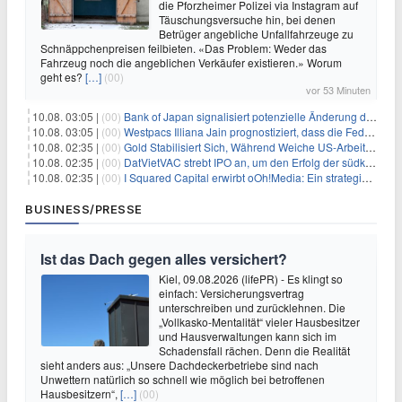
die Pforzheimer Polizei via Instagram auf
Täuschungsversuche hin, bei denen
Betrüger angebliche Unfallfahrzeuge zu
Schnäppchenpreisen feilbieten. «Das Problem: Weder das
Fahrzeug noch die angeblichen Verkäufer existieren.» Worum
geht es?
[…]
(00)
vor 53 Minuten
10.08. 03:05 |
(00)
Bank of Japan signalisiert potenzielle Änderung der Zinspolitik angesichts von Inflationsbedenken
10.08. 03:05 |
(00)
Westpacs Illiana Jain prognostiziert, dass die Fed die Zinssätze nach dem Arbeitsmarktbericht stabil halten wird
10.08. 02:35 |
(00)
Gold Stabilisiert Sich, Während Weiche US-Arbeitsmarktdaten Zinsängste Lindern
10.08. 02:35 |
(00)
DatVietVAC strebt IPO an, um den Erfolg der südkoreanischen Unterhaltungsindustrie nachzuahmen
10.08. 02:35 |
(00)
I Squared Capital erwirbt oOh!Media: Ein strategischer Schritt in der Außenwerbung
BUSINESS/PRESSE
Ist das Dach gegen alles versichert?
Kiel, 09.08.2026 (lifePR) - Es klingt so
einfach: Versicherungsvertrag
unterschreiben und zurücklehnen. Die
„Vollkasko-Mentalität“ vieler Hausbesitzer
und Hausverwaltungen kann sich im
Schadensfall rächen. Denn die Realität
sieht anders aus: „Unsere Dachdeckerbetriebe sind nach
Unwettern natürlich so schnell wie möglich bei betroffenen
Hausbesitzern“,
[…]
(00)