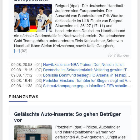
Belgrad (dpa) - Die deutschen Handball-
Junioren sind Europameister. Die
Auswahl von Bundestrainer Erik Wudtke
deklassierte im U18-Finale von Belgrad
Slowenien mit 36: 27 (17: 11) und
bescherte dem Deutschen Handballbund
die nächste Goldmedaille im Nachwuchsbereich. Zum deutschen
Gold-Team gehören unter anderem Elvis Kretzschmar, Sohn von
Handball-Ikone Stefan Kretzschmar, sowie Kalle Gaugisch,
[…]
(02)
vor 7 Stunden
09.08. 20:58 |
(01)
Nowitzkis erster NBA-Trainer: Don Nelson ist tot
09.08. 19:15 |
(07)
Revanche im Sekundenkrimi: Vollering gewinnt Tour
09.08. 17:12 |
(00)
Borussia Dortmund besiegt FC Arsenal in Testspiel mit 3:2
09.08. 16:49 |
(03)
Perfekter Einstand: Torhüter ter Stegen siegt mit Ajax
09.08. 11:38 |
(03)
Schmutzkampagne gegen Infantino? FIFA schaltet auf Angriff
FINANZNEWS
Gefälschte Auto-Inserate: So gehen Betrüger
vor
Pforzheim (dpa) - Polizei, Autohändler
und Internetplattformen warnen vor
gefälschten Auto-Angeboten. Jüngst wies