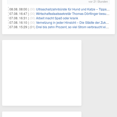
vor 21 Stunden
08.08. 08:00 |
(00)
Ultraschallzahnbürste für Hund und Katze – Tipps zur erfolgreichen Eingewöhnung
07.08. 16:47 |
(00)
Wirtschaftsstaatssekretär Thomas Dörflinger besucht Handwerksbetrieb im Kammerbezirk Freiburg
07.08. 16:31 |
(00)
Arbeit macht Spaß oder krank
07.08. 16:10 |
(00)
Vernetzung in jeder Hinsicht – Die Städte der Zukunft sind grün-blau
07.08. 15:29 |
(01)
Drei bis zehn Prozent, so viel Strom verbraucht ein Aufzug im Gebäude