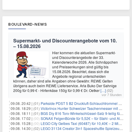
BOULEVARD-NEWS
Supermarkt- und Discounterangebote vom 10.
– 15.08.2026
Hier kommen die aktuellen Supermarkt-
und Discounterangebote der 33.
Kalenderwoche 2026. Alle Schnäppchen
und Preissenkungen sind gültig bis
15.08.2026. Beachtet, dass sich die
Angebote regional unterscheiden
können, daher sind alle Angaben ohne Gewähr. REWE Gelten
übrigens auch beim REWE Lieferservice. Arla Buko Der Sahnige
200g für 0,99 € - Hirtenkäse 150g für 0,99 € Dr. Oetker
[…]
(02)
vor 7 Stunden
09.08. 20:42 |
(01)
Parkside PDST 5 B2 Druckluft-Schlauchtrommel mit 10 m Schlauch für 25,94€
09.08. 18:29 |
(01)
Victorinox Hunter Schweizer Taschenmesser mit 12 Funktionen für 43,99€
09.08. 18:11 |
(01)
BGS Diy 816 Torx-Winkelschlüssel-Satz 9-teilig für 6,45€
09.08. 17:02 |
(00)
SONAX FelgenBürste für 5,52€ – für Stahl- und Alufelgen
09.08. 15:28 |
(00)
LEGO City Gelbes Taxi (60487) für 10,40€ – 2 Minifiguren
09.08. 14:30 |
(02)
LEGO 31134 Creator 3in1 Spaceshuttle Spielzeug für 6,39€