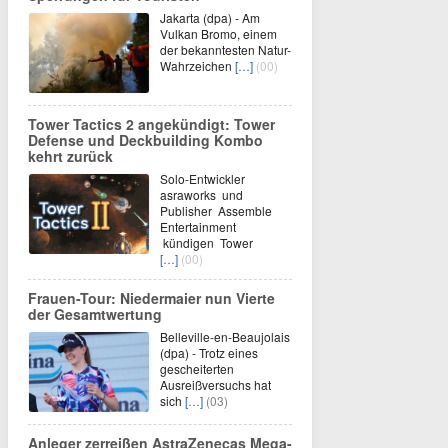
Jakarta (dpa) - Am
Vulkan Bromo, einem
der bekanntesten Natur-
Wahrzeichen
[…]
(00)
Tower Tactics 2 angekündigt: Tower
Defense und Deckbuilding Kombo
kehrt zurück
Solo-Entwickler
asraworks und
Publisher Assemble
Entertainment
kündigen Tower
[…]
(00)
Frauen-Tour: Niedermaier nun Vierte
der Gesamtwertung
Belleville-en-Beaujolais
(dpa) - Trotz eines
gescheiterten
Ausreißversuchs hat
sich
[…]
(03)
Anleger zerreißen AstraZenecas Mega-