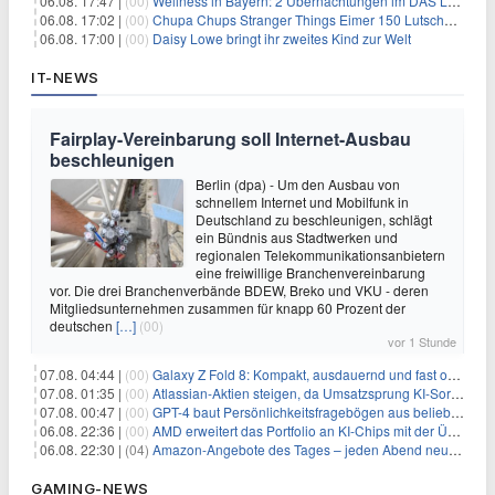
06.08. 17:47 |
(00)
Wellness in Bayern: 2 Übernachtungen im DAS LUDWIG Sports Resort inkl. HP + Wellness ab 174€ p.P.
06.08. 17:02 |
(00)
Chupa Chups Stranger Things Eimer 150 Lutscher für 21,95€
06.08. 17:00 |
(00)
Daisy Lowe bringt ihr zweites Kind zur Welt
IT-NEWS
Fairplay-Vereinbarung soll Internet-Ausbau
beschleunigen
Berlin (dpa) - Um den Ausbau von
schnellem Internet und Mobilfunk in
Deutschland zu beschleunigen, schlägt
ein Bündnis aus Stadtwerken und
regionalen Telekommunikationsanbietern
eine freiwillige Branchenvereinbarung
vor. Die drei Branchenverbände BDEW, Breko und VKU - deren
Mitgliedsunternehmen zusammen für knapp 60 Prozent der
deutschen
[…]
(00)
vor 1 Stunde
07.08. 04:44 |
(00)
Galaxy Z Fold 8: Kompakt, ausdauernd und fast ohne Falte
07.08. 01:35 |
(00)
Atlassian-Aktien steigen, da Umsatzsprung KI-Sorgen dämpft
07.08. 00:47 |
(00)
GPT-4 baut Persönlichkeitsfragebögen aus beliebigen Texten und sagt Antworten voraus
06.08. 22:36 |
(00)
AMD erweitert das Portfolio an KI-Chips mit der Übernahme von Taalas
06.08. 22:30 |
(04)
Amazon-Angebote des Tages – jeden Abend neue Deals zum Stöbern
GAMING-NEWS