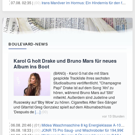
07.08. 02:35 |
(00)
Irans Manöver im Hormus: Ein Hindernis für den freien Handel und das Investorenvertrauen
BOULEVARD-NEWS
Karol G holt Drake und Bruno Mars für neues
Album ins Boot
(BANG) - Karol G hat die mit Stars
gespickte Trackliste ihres sechsten
Studioalbums veröffentlicht. "Champagne
Papi" Drake ist auf dem Song 'Ahí' zu
hören, während Bruno Mars auf 'Still'
mitwirkt. Außerdem sind Judeline und
Rusowsky auf 'Bby Wow' zu hören. Cigarettes After Sex-Sänger
und Gitarrist Greg Gonzalez spielt auf dem Albumabschluss
'Después de
[…]
(00)
vor 13 Stunden
06.08. 20:46 |
(01)
Midea Waschmaschine 8 kg Energieklasse A-10% 1400 U/Min für 289,97€
06.08. 18:33 |
(00)
JONR T5 Pro Saug- und Wischroboter für 194,99€