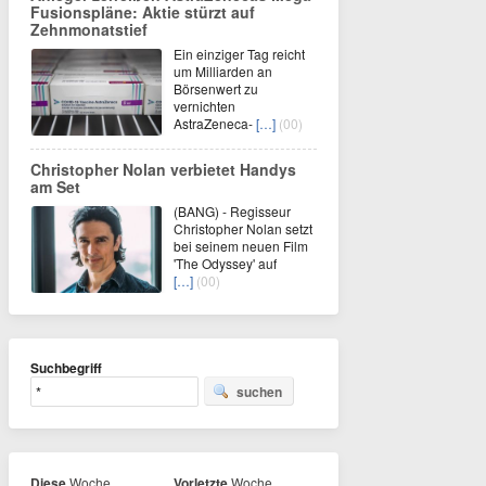
Fusionspläne: Aktie stürzt auf
Zehnmonatstief
Ein einziger Tag reicht
um Milliarden an
Börsenwert zu
vernichten
AstraZeneca-
[…]
(00)
Christopher Nolan verbietet Handys
am Set
(BANG) - Regisseur
Christopher Nolan setzt
bei seinem neuen Film
'The Odyssey' auf
[…]
(00)
Suchbegriff
suchen
Diese
Woche
Vorletzte
Woche