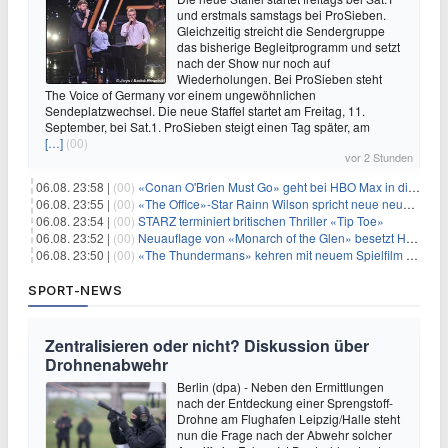
und erstmals samstags bei ProSieben.
Gleichzeitig streicht die Sendergruppe
das bisherige Begleitprogramm und setzt
nach der Show nur noch auf
Wiederholungen. Bei ProSieben steht
The Voice of Germany vor einem ungewöhnlichen
Sendeplatzwechsel. Die neue Staffel startet am Freitag, 11.
September, bei Sat.1. ProSieben steigt einen Tag später, am
[…]
(00)
vor 2 Stunden
06.08. 23:58 |
(00)
«Conan O'Brien Must Go» geht bei HBO Max in die dritte Runde
06.08. 23:55 |
(00)
«The Office»-Star Rainn Wilson spricht neue neuseeländische Serie «Settling»
06.08. 23:54 |
(00)
STARZ terminiert britischen Thriller «Tip Toe»
06.08. 23:52 |
(00)
Neuauflage von «Monarch of the Glen» besetzt Hauptrollen
06.08. 23:50 |
(00)
«The Thundermans» kehren mit neuem Spielfilm zurück
SPORT-NEWS
Zentralisieren oder nicht? Diskussion über
Drohnenabwehr
Berlin (dpa) - Neben den Ermittlungen
nach der Entdeckung einer Sprengstoff-
Drohne am Flughafen Leipzig/Halle steht
nun die Frage nach der Abwehr solcher