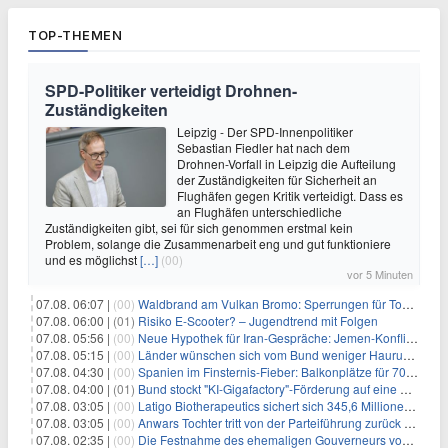
TOP-THEMEN
SPD-Politiker verteidigt Drohnen-
Zuständigkeiten
Leipzig - Der SPD-Innenpolitiker
Sebastian Fiedler hat nach dem
Drohnen-Vorfall in Leipzig die Aufteilung
der Zuständigkeiten für Sicherheit an
Flughäfen gegen Kritik verteidigt. Dass es
an Flughäfen unterschiedliche
Zuständigkeiten gibt, sei für sich genommen erstmal kein
Problem, solange die Zusammenarbeit eng und gut funktioniere
und es möglichst
[…]
(00)
vor 5 Minuten
07.08. 06:07 |
(00)
Waldbrand am Vulkan Bromo: Sperrungen für Touristen
07.08. 06:00 |
(01)
Risiko E-Scooter? – Jugendtrend mit Folgen
07.08. 05:56 |
(00)
Neue Hypothek für Iran-Gespräche: Jemen-Konflikt eskaliert
07.08. 05:15 |
(00)
Länder wünschen sich vom Bund weniger Hauruck-Gesetzgebung
07.08. 04:30 |
(00)
Spanien im Finsternis-Fieber: Balkonplätze für 700 Euro
07.08. 04:00 |
(01)
Bund stockt "KI-Gigafactory"-Förderung auf eine Milliarde Euro auf
07.08. 03:05 |
(00)
Latigo Biotherapeutics sichert sich 345,6 Millionen Dollar in einer erhöhten IPO und ebnet den Weg für nicht-opioide Schmerztherapie
07.08. 03:05 |
(00)
Anwars Tochter tritt von der Parteiführung zurück und hebt politische Turbulenzen hervor
07.08. 02:35 |
(00)
Die Festnahme des ehemaligen Gouverneurs von Mexiko hebt die anhaltenden Herausforderungen in der Governance und im Geschäftsumfeld hervor