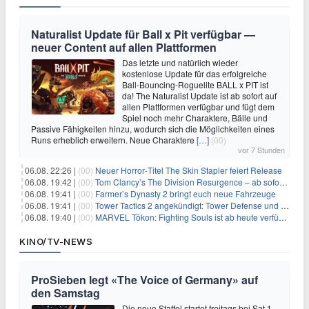
Naturalist Update für Ball x Pit verfügbar —
neuer Content auf allen Plattformen
Das letzte und natürlich wieder
kostenlose Update für das erfolgreiche
Ball-Bouncing-Roguelite BALL x PIT ist
da! The Naturalist Update ist ab sofort auf
allen Plattformen verfügbar und fügt dem
Spiel noch mehr Charaktere, Bälle und
Passive Fähigkeiten hinzu, wodurch sich die Möglichkeiten eines
Runs erheblich erweitern. Neue Charaktere
[…]
(00)
vor 7 Stunden
06.08. 22:26 |
(00)
Neuer Horror‑Titel The Skin Stapler feiert Release
06.08. 19:42 |
(00)
Tom Clancy’s The Division Resurgence – ab sofort für euch verfügbar
06.08. 19:41 |
(00)
Farmer’s Dynasty 2 bringt euch neue Fahrzeuge
06.08. 19:41 |
(00)
Tower Tactics 2 angekündigt: Tower Defense und Deckbuilding Kombo kehrt zurück
06.08. 19:40 |
(00)
MARVEL Tōkon: Fighting Souls ist ab heute verfügbar
KINO/TV-NEWS
ProSieben legt «The Voice of Germany» auf
den Samstag
Die neue Staffel startet freitags bei Sat.1