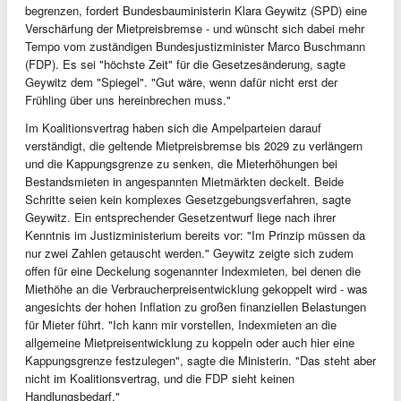
begrenzen, fordert Bundesbauministerin Klara Geywitz (SPD) eine
Verschärfung der Mietpreisbremse - und wünscht sich dabei mehr
Tempo vom zuständigen Bundesjustizminister Marco Buschmann
(FDP). Es sei "höchste Zeit" für die Gesetzesänderung, sagte
Geywitz dem "Spiegel". "Gut wäre, wenn dafür nicht erst der
Frühling über uns hereinbrechen muss."
Im Koalitionsvertrag haben sich die Ampelparteien darauf
verständigt, die geltende Mietpreisbremse bis 2029 zu verlängern
und die Kappungsgrenze zu senken, die Mieterhöhungen bei
Bestandsmieten in angespannten Mietmärkten deckelt. Beide
Schritte seien kein komplexes Gesetzgebungsverfahren, sagte
Geywitz. Ein entsprechender Gesetzentwurf liege nach ihrer
Kenntnis im Justizministerium bereits vor: "Im Prinzip müssen da
nur zwei Zahlen getauscht werden." Geywitz zeigte sich zudem
offen für eine Deckelung sogenannter Indexmieten, bei denen die
Miethöhe an die Verbraucherpreisentwicklung gekoppelt wird - was
angesichts der hohen Inflation zu großen finanziellen Belastungen
für Mieter führt. "Ich kann mir vorstellen, Indexmieten an die
allgemeine Mietpreisentwicklung zu koppeln oder auch hier eine
Kappungsgrenze festzulegen", sagte die Ministerin. "Das steht aber
nicht im Koalitionsvertrag, und die FDP sieht keinen
Handlungsbedarf."