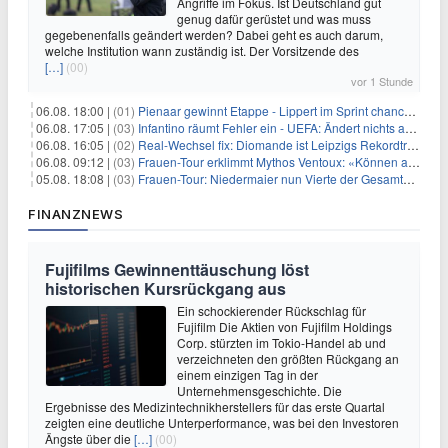
Angriffe im Fokus. Ist Deutschland gut
genug dafür gerüstet und was muss
gegebenenfalls geändert werden? Dabei geht es auch darum,
welche Institution wann zuständig ist. Der Vorsitzende des
[…]
(00)
vor 1 Stunde
06.08. 18:00 |
(01)
Pienaar gewinnt Etappe - Lippert im Sprint chancenlos
06.08. 17:05 |
(03)
Infantino räumt Fehler ein - UEFA: Ändert nichts an Boykott
06.08. 16:05 |
(02)
Real-Wechsel fix: Diomande ist Leipzigs Rekordtransfer
06.08. 09:12 |
(03)
Frauen-Tour erklimmt Mythos Ventoux: «Können alles schaffen»
05.08. 18:08 |
(03)
Frauen-Tour: Niedermaier nun Vierte der Gesamtwertung
FINANZNEWS
Fujifilms Gewinnenttäuschung löst
historischen Kursrückgang aus
Ein schockierender Rückschlag für
Fujifilm Die Aktien von Fujifilm Holdings
Corp. stürzten im Tokio-Handel ab und
verzeichneten den größten Rückgang an
einem einzigen Tag in der
Unternehmensgeschichte. Die
Ergebnisse des Medizintechnikherstellers für das erste Quartal
zeigten eine deutliche Unterperformance, was bei den Investoren
Ängste über die
[…]
(00)