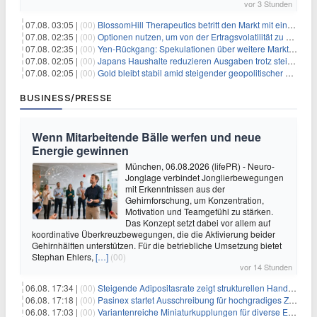
vor 3 Stunden
07.08. 03:05 |
(00)
BlossomHill Therapeutics betritt den Markt mit einem IPO-Boost von 150 Millionen Dollar
07.08. 02:35 |
(00)
Optionen nutzen, um von der Ertragsvolatilität zu profitieren
07.08. 02:35 |
(00)
Yen-Rückgang: Spekulationen über weitere Marktinterventionen nehmen zu
07.08. 02:05 |
(00)
Japans Haushalte reduzieren Ausgaben trotz steigender Löhne: Ein Warnsignal für das Wachstum
07.08. 02:05 |
(00)
Gold bleibt stabil amid steigender geopolitischer Spannungen im Persischen Golf
BUSINESS/PRESSE
Wenn Mitarbeitende Bälle werfen und neue
Energie gewinnen
München, 06.08.2026 (lifePR) - Neuro-
Jonglage verbindet Jonglierbewegungen
mit Erkenntnissen aus der
Gehirnforschung, um Konzentration,
Motivation und Teamgefühl zu stärken.
Das Konzept setzt dabei vor allem auf
koordinative Überkreuzbewegungen, die die Aktivierung beider
Gehirnhälften unterstützen. Für die betriebliche Umsetzung bietet
Stephan Ehlers,
[…]
(00)
vor 14 Stunden
06.08. 17:34 |
(00)
Steigende Adipositasrate zeigt strukturellen Handlungsbedarf bei der Ernährung schulpflichtiger Kinder
06.08. 17:18 |
(00)
Pasinex startet Ausschreibung für hochgradiges Zinksulfidkonzentrat mit Germanium- und Silbergehalten und stellt ein Betriebsupdate bereit
06.08. 17:03 |
(00)
Variantenreiche Miniaturkupplungen für diverse Einsatzbereiche