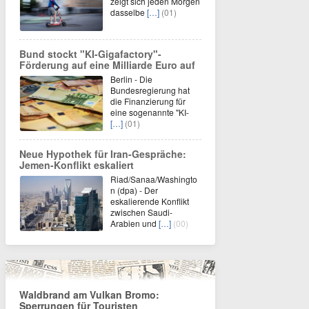
zeigt sich jeden Morgen
dasselbe
[…]
(01)
Bund stockt "KI-Gigafactory"-
Förderung auf eine Milliarde Euro auf
Berlin - Die
Bundesregierung hat
die Finanzierung für
eine sogenannte "KI-
[…]
(01)
Neue Hypothek für Iran-Gespräche:
Jemen-Konflikt eskaliert
Riad/Sanaa/Washingto
n (dpa) - Der
eskalierende Konflikt
zwischen Saudi-
Arabien und
[…]
(00)
Waldbrand am Vulkan Bromo:
Sperrungen für Touristen