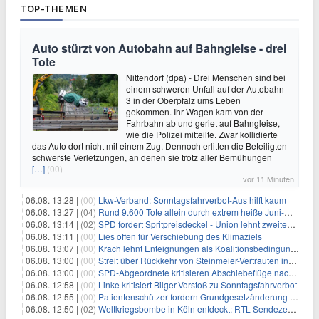
TOP-THEMEN
Auto stürzt von Autobahn auf Bahngleise - drei
Tote
Nittendorf (dpa) - Drei Menschen sind bei
einem schweren Unfall auf der Autobahn
3 in der Oberpfalz ums Leben
gekommen. Ihr Wagen kam von der
Fahrbahn ab und geriet auf Bahngleise,
wie die Polizei mitteilte. Zwar kollidierte
das Auto dort nicht mit einem Zug. Dennoch erlitten die Beteiligten
schwerste Verletzungen, an denen sie trotz aller Bemühungen
[…]
(00)
vor 11 Minuten
06.08. 13:28 |
(00)
Lkw-Verband: Sonntagsfahrverbot-Aus hilft kaum
06.08. 13:27 |
(04)
Rund 9.600 Tote allein durch extrem heiße Juni-Woche
06.08. 13:14 |
(02)
SPD fordert Spritpreisdeckel - Union lehnt zweiten Tankrabatt ab
06.08. 13:11 |
(00)
Lies offen für Verschiebung des Klimaziels
06.08. 13:07 |
(00)
Krach lehnt Enteignungen als Koalitionsbedingung ab
06.08. 13:00 |
(00)
Streit über Rückkehr von Steinmeier-Vertrauten ins Auswärtige Amt
06.08. 13:00 |
(00)
SPD-Abgeordnete kritisieren Abschiebeflüge nach Afghanistan
06.08. 12:58 |
(00)
Linke kritisiert Bilger-Vorstoß zu Sonntagsfahrverbot
06.08. 12:55 |
(00)
Patientenschützer fordern Grundgesetzänderung für Hitzeschutz
06.08. 12:50 |
(02)
Weltkriegsbombe in Köln entdeckt: RTL-Sendezentrum wird evakuiert