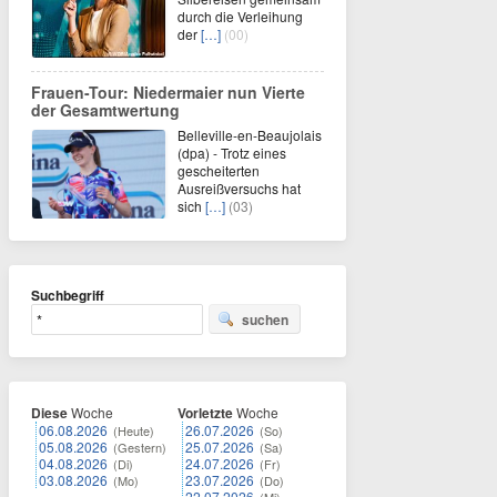
durch die Verleihung
der
[…]
(00)
Frauen-Tour: Niedermaier nun Vierte
der Gesamtwertung
Belleville-en-Beaujolais
(dpa) - Trotz eines
gescheiterten
Ausreißversuchs hat
sich
[…]
(03)
Suchbegriff
suchen
Diese
Woche
Vorletzte
Woche
06.08.2026
26.07.2026
(Heute)
(So)
05.08.2026
25.07.2026
(Gestern)
(Sa)
04.08.2026
24.07.2026
(Di)
(Fr)
03.08.2026
23.07.2026
(Mo)
(Do)
22.07.2026