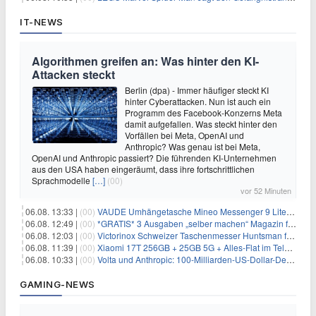
IT-NEWS
Algorithmen greifen an: Was hinter den KI-
Attacken steckt
Berlin (dpa) - Immer häufiger steckt KI
hinter Cyberattacken. Nun ist auch ein
Programm des Facebook-Konzerns Meta
damit aufgefallen. Was steckt hinter den
Vorfällen bei Meta, OpenAI und
Anthropic? Was genau ist bei Meta,
OpenAI und Anthropic passiert? Die führenden KI-Unternehmen
aus den USA haben eingeräumt, dass ihre fortschrittlichen
Sprachmodelle
[…]
(00)
vor 52 Minuten
06.08. 13:33 |
(00)
VAUDE Umhängetasche Mineo Messenger 9 Liter für 26,89€
06.08. 12:49 |
(00)
*GRATIS* 3 Ausgaben „selber machen“ Magazin für 0€ (statt 13,35€)
06.08. 12:03 |
(00)
Victorinox Schweizer Taschenmesser Huntsman für 32,99€
06.08. 11:39 |
(00)
Xiaomi 17T 256GB + 25GB 5G + Alles-Flat im Telekom-Netz für 9,99€/Monat
06.08. 10:33 |
(00)
Volta und Anthropic: 100-Milliarden-US-Dollar-Deal für KI-Rechenleistung
GAMING-NEWS