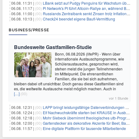
06.08. 11:31 |
(00)
LBank setzt auf Pudgy Penguins für Wachstum über den Handel hinaus
06.08. 11:17 |
(00)
Pi Network's PI führt Altcoin-Rallye an, während Bitcoin $65.000 anpeilt
06.08. 11:00 |
(00)
Russlands Zentralbank senkt Zinsen trotz Inflations-Schock – ein riskantes Spiel
06.08. 10:13 |
(00)
Check24 beendet eigene Baufi-Vermittlung
BUSINESS/PRESSE
Bundesweite Gastfamilien-Studie
Bonn, 06.08.2026 (lifePR) - Wenn über
internationale Austauschprogramme, wie
Schüleraustausche, gesprochen wird,
stehen meist die jungen Teilnehmenden
im Mittelpunkt. Die ehrenamtlichen
Familien, die sie bei sich aufnehmen,
bleiben dabei oft unsichtbar. Doch genau diese Gastfamilien sind
es, die weltweite Austausche meist möglich machen. Auch in
[…]
(00)
vor 1 Stunde
06.08. 12:31 |
(00)
LAPP bringt leistungsfähige Datenverbindungen auf die Schiene
06.08. 12:24 |
(00)
Elf Nachwuchskräfte starten bei KRAUSE in Ausbildung und Jahrespraktikum
06.08. 12:18 |
(00)
Mohr Siebeck übernimmt theologisches utb-Programm und die Zeitschrift für Neues Testament (ZNT) von Narr Francke Attempto
06.08. 12:00 |
(00)
Gartenstecker als dekorative Akzente für Beet, Balkon und Terrasse | KNOBLOCH
06.08. 11:57 |
(00)
Eine digitale Plattform für tausende Mitarbeitende