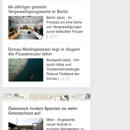
68-Jähriger gesteht
Vergewaltigungsserie in Berlin
Berlin (dpa) - Im
Prozess um eine Serie
von Vergewaltigungen
zuvor betäubter Frauen
[…]
(00)
Donau-Niedrigwasser legt in Ungarn
die Flusskreuzer lahm
Budapest (dpa) - Der
durch Hitze und
Trockenheit bedingte
Rekord-Tiefstand der
Donau
[…]
(00)
Österreich fordert Spanien zu mehr
Grenzschutz auf
Wien - Angesichts
neuer Aufrufe in
sozialen Netzwerken zu