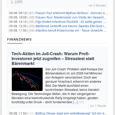
[…]
(02)
vor 2 Stunden
06.08. 09:12 |
(01)
Frauen-Tour erklimmt Mythos Ventoux: «Können alles schaffen»
05.08. 18:08 |
(03)
Frauen-Tour: Niedermaier nun Vierte der Gesamtwertung
05.08. 14:12 |
(05)
Figo fordert Infantinos Rücktritt: «Er sollte gehen. Jetzt»
05.08. 12:33 |
(03)
Wellbrock verblüfft und träumt: Zweites EM-Gold in Paris
05.08. 11:56 |
(04)
Infantino beruft Krisenrunde ein - Neue Vorwürfe gegen FIFA
FINANZNEWS
Tech-Aktien im Juli-Crash: Warum Profi-
Investoren jetzt zugreifen – Stresstest statt
Bärenmarkt
Der Juli-Crash: Prüfstein statt Kollaps Der
Börsenabsturz im Juli 2026 hat Millionen
von Anlegern verunsichert. Doch wer
genauer hinschaut, erkennt ein anderes
Bild: Der Markt durchlebt einen
kontrollierten Stresstest, keine Harakiri-
Bewegung. Die Technologie-Aktien, die in den vergangenen
Monaten eine beeindruckende Rally hingelegt haben, geraten
kurzfristig unter Druck – doch fundamentale
[…]
(00)
vor 1 Stunde
06.08. 11:54 |
(00)
Bettina Orlopp zeigt sich selbstbewusst: "Ich bin die Vorstandsvorsitzende"