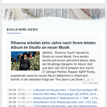
BOULEVARD-NEWS
Rihanna arbeitet zehn Jahre nach ihrem letzten
Album im Studio an neuer Musik
(BANG) - Rihanna "kocht" derzeit im
Studio an neuer Musik. Fans warten
bereits seit einem Jahrzehnt darauf, dass
die 38-jährige Sängerin ihr Album 'Anti'
aus dem Jahr 2016 fortsetzt. Nun hat ihr
37-jähriger Partner, Rapper A$AP Rocky,
angedeutet, dass ein neues Album tatsächlich in Arbeit sein
könnte. In der aktuellen Folge der 'The Jason Lee Show'
[…]
(00)
vor 3 Stunden
06.08. 13:11 |
(00)
Lottoscanner-Neukunden: 1 Feld EuroJackpot GRATIS spielen
06.08. 12:26 |
(00)
dreame R20 Akku-Staubsauger (22.000Pa, bis 90 Min. Laufzeit) für 169€
06.08. 11:29 |
(00)
adidas Essentials 5″ Badeshorts für 17,99€ – 4 Farben
06.08. 11:17 |
(01)
SodaStream DUO Wassersprudler (inkl. CO2-Zylinder) für 94€
06.08. 10:55 |
(00)
LEGO Marvel Spider-Man Jagt den Gefängnistransporter (76349) für 32,99€