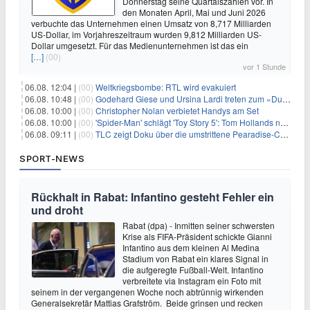
Donnerstag seine Quartalszahlen vor. In
den Monaten April, Mai und Juni 2026
verbuchte das Unternehmen einen Umsatz von 8,717 Milliarden
US-Dollar, im Vorjahreszeitraum wurden 9,812 Milliarden US-
Dollar umgesetzt. Für das Medienunternehmen ist das ein
[…]
(00)
vor 1 Stunde
06.08. 12:04 |
(00)
Weltkriegsbombe: RTL wird evakuiert
06.08. 10:48 |
(00)
Godehard Giese und Ursina Lardi treten zum «Duell» an
06.08. 10:00 |
(00)
Christopher Nolan verbietet Handys am Set
06.08. 10:00 |
(00)
'Spider-Man' schlägt 'Toy Story 5': Tom Hollands neuer Film bricht alle Rekorde
06.08. 09:11 |
(00)
TLC zeigt Doku über die umstrittene Pearadise-Community
SPORT-NEWS
Rückhalt in Rabat: Infantino gesteht Fehler ein
und droht
Rabat (dpa) - Inmitten seiner schwersten
Krise als FIFA-Präsident schickte Gianni
Infantino aus dem kleinen Al Medina
Stadium von Rabat ein klares Signal in
die aufgeregte Fußball-Welt. Infantino
verbreitete via Instagram ein Foto mit
seinem in der vergangenen Woche noch abtrünnig wirkenden
Generalsekretär Mattias Grafström. Beide grinsen und recken