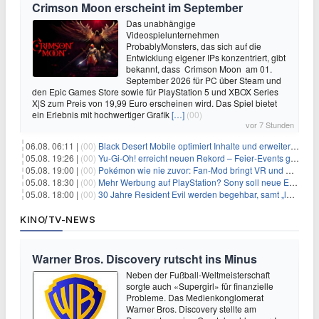
Crimson Moon erscheint im September
Das unabhängige
Videospielunternehmen
ProbablyMonsters, das sich auf die
Entwicklung eigener IPs konzentriert, gibt
bekannt, dass Crimson Moon am 01.
September 2026 für PC über Steam und
den Epic Games Store sowie für PlayStation 5 und XBOX Series
X|S zum Preis von 19,99 Euro erscheinen wird. Das Spiel bietet
ein Erlebnis mit hochwertiger Grafik
[…]
(00)
vor 7 Stunden
06.08. 06:11 |
(00)
Black Desert Mobile optimiert Inhalte und erweitert Treasure Access
05.08. 19:26 |
(00)
Yu‑Gi‑Oh! erreicht neuen Rekord – Feier‑Events gestartet
05.08. 19:00 |
(00)
Pokémon wie nie zuvor: Fan-Mod bringt VR und Ego-Perspektive nach Kanto
05.08. 18:30 |
(00)
Mehr Werbung auf PlayStation? Sony soll neue Einnahmequellen prüfen
05.08. 18:00 |
(00)
30 Jahre Resident Evil werden begehbar, samt „lebensgroßem Leon“
KINO/TV-NEWS
Warner Bros. Discovery rutscht ins Minus
Neben der Fußball-Weltmeisterschaft
sorgte auch «Supergirl» für finanzielle
Probleme. Das Medienkonglomerat
Warner Bros. Discovery stellte am