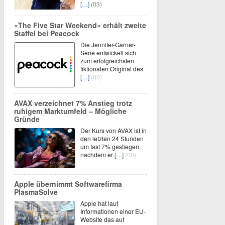
[…]
(03)
«The Five Star Weekend» erhält zweite
Staffel bei Peacock
Die Jennifer-Garner-
Serie entwickelt sich
zum erfolgreichsten
fiktionalen Original des
[…]
(00)
AVAX verzeichnet 7% Anstieg trotz
ruhigem Marktumfeld – Mögliche
Gründe
Der Kurs von AVAX ist in
den letzten 24 Stunden
um fast 7% gestiegen,
nachdem er
[…]
(00)
Apple übernimmt Softwarefirma
PlasmaSolve
Apple hat laut
Informationen einer EU-
Website das auf