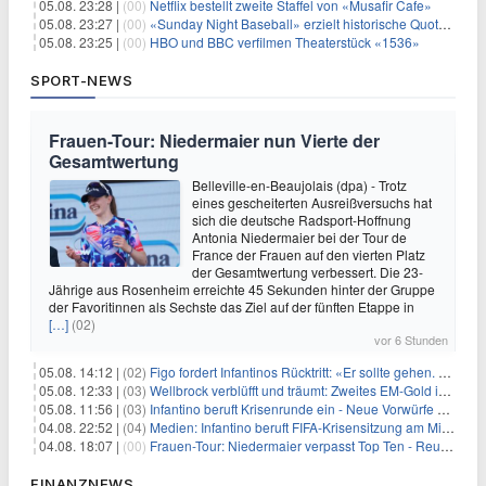
05.08. 23:28 |
(00)
Netflix bestellt zweite Staffel von «Musafir Cafe»
05.08. 23:27 |
(00)
«Sunday Night Baseball» erzielt historische Quotenserie für NBC
05.08. 23:25 |
(00)
HBO und BBC verfilmen Theaterstück «1536»
SPORT-NEWS
Frauen-Tour: Niedermaier nun Vierte der
Gesamtwertung
Belleville-en-Beaujolais (dpa) - Trotz
eines gescheiterten Ausreißversuchs hat
sich die deutsche Radsport-Hoffnung
Antonia Niedermaier bei der Tour de
France der Frauen auf den vierten Platz
der Gesamtwertung verbessert. Die 23-
Jährige aus Rosenheim erreichte 45 Sekunden hinter der Gruppe
der Favoritinnen als Sechste das Ziel auf der fünften Etappe in
[…]
(02)
vor 6 Stunden
05.08. 14:12 |
(02)
Figo fordert Infantinos Rücktritt: «Er sollte gehen. Jetzt»
05.08. 12:33 |
(03)
Wellbrock verblüfft und träumt: Zweites EM-Gold in Paris
05.08. 11:56 |
(03)
Infantino beruft Krisenrunde ein - Neue Vorwürfe gegen FIFA
04.08. 22:52 |
(04)
Medien: Infantino beruft FIFA-Krisensitzung am Mittwoch ein
04.08. 18:07 |
(00)
Frauen-Tour: Niedermaier verpasst Top Ten - Reusser siegt
FINANZNEWS