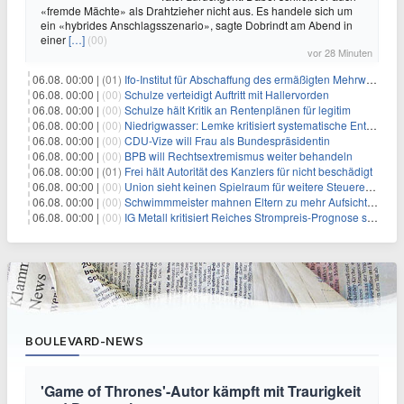
«fremde Mächte» als Drahtzieher nicht aus. Es handele sich um
ein «hybrides Anschlagsszenario», sagte Dobrindt am Abend in
einer
[…]
(00)
vor 28 Minuten
06.08. 00:00 |
(01)
Ifo-Institut für Abschaffung des ermäßigten Mehrwertsteuersatzes
06.08. 00:00 |
(00)
Schulze verteidigt Auftritt mit Hallervorden
06.08. 00:00 |
(00)
Schulze hält Kritik an Rentenplänen für legitim
06.08. 00:00 |
(00)
Niedrigwasser: Lemke kritisiert systematische Entwässerung
06.08. 00:00 |
(00)
CDU-Vize will Frau als Bundespräsidentin
06.08. 00:00 |
(00)
BPB will Rechtsextremismus weiter behandeln
06.08. 00:00 |
(01)
Frei hält Autorität des Kanzlers für nicht beschädigt
06.08. 00:00 |
(00)
Union sieht keinen Spielraum für weitere Steuerentlastungen
06.08. 00:00 |
(00)
Schwimmmeister mahnen Eltern zu mehr Aufsicht in Bädern
06.08. 00:00 |
(00)
IG Metall kritisiert Reiches Strompreis-Prognose scharf
BOULEVARD-NEWS
'Game of Thrones'-Autor kämpft mit Traurigkeit