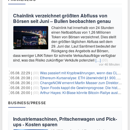
Chainlink verzeichnet größten Abfluss von
Börsen seit Juni – Bullen beobachten genau
Chainlink hat innerhalb von 24 Stunden
einen Nettoabfluss von 1,26 Millionen
Token von Börsen verzeichnet. Dies stellt
den größten täglichen Abfluss seit dem
29. Juni dar. Laut Santiment bedeutet der
Rückgang des Angebots auf Börsen,
dass weniger LINK-Token für schnelle Verkaufsaufträge verfügbar
sind, was das Risiko zukünftiger Verkäufe potenziell
[…]
(00)
vor 46 Minuten
05.08. 22:29 |
(00)
Was passiert mit Kryptowährungen, wenn das CLARITY-Gesetz diese Woche scheitert? Hougan erklärt
05.08. 20:38 |
(00)
Ethereum-Kursanalyse: ETH überwindet $1.900, aber größere Herausforderungen stehen bevor
05.08. 20:36 |
(00)
ChangeNOW ernennt Martin Masser zum Direktor für strategische Partnerschaften
05.08. 20:00 |
(00)
Tyson Foods kappt die Gewinnprognose: Die historische Rinderkrise will einfach nicht enden
05.08. 20:00 |
(00)
Arthur Hayes: KI-Blase könnte Bitcoin-Rallye auslösen
BUSINESS/PRESSE
Industriemaschinen, Pritschenwagen und Pick-
ups - Kosten sparen