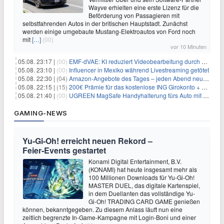
Wayve erhielten eine erste Lizenz für die
Beförderung von Passagieren mit
selbstfahrenden Autos in der britischen Hauptstadt. Zunächst
werden einige umgebaute Mustang-Elektroautos von Ford noch
mit
[…]
(00)
vor 10 Minuten
05.08. 23:17 |
(00)
EMF-dVAE: KI reduziert Videobearbeitung durch audio-gesteuerte Bildauswahl um 65%
05.08. 23:10 |
(00)
Influencer in Mexiko während Livestreaming getötet
05.08. 22:30 |
(04)
Amazon-Angebote des Tages – jeden Abend neue Deals zum Stöbern
05.08. 22:15 |
(15)
200€ Prämie für das kostenlose ING Girokonto + gratis Visa + 3,75% Zinsen
05.08. 21:40 |
(00)
UGREEN MagSafe Handyhalterung fürs Auto mit 20 N52-Magneten für 7,96€
GAMING-NEWS
Yu‑Gi‑Oh! erreicht neuen Rekord –
Feier‑Events gestartet
Konami Digital Entertainment, B.V.
(KONAMI) hat heute insgesamt mehr als
100 Millionen Downloads für Yu-Gi-Oh!
MASTER DUEL, das digitale Kartenspiel,
in dem Duellanten das vollständige Yu-
Gi-Oh! TRADING CARD GAME genießen
können, bekanntgegeben. Zu diesem Anlass läuft nun eine
zeitlich begrenzte In-Game-Kampagne mit Login-Boni und einer