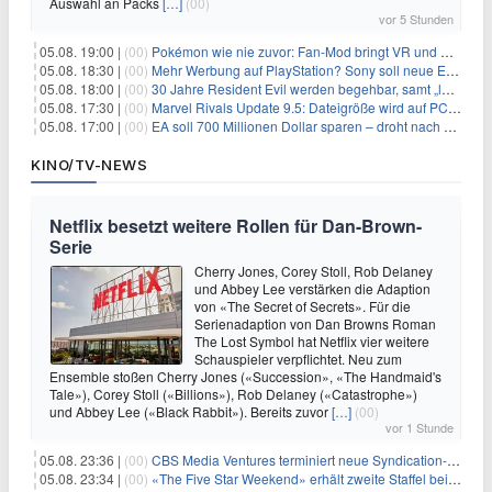
Auswahl an Packs
[…]
(00)
vor 5 Stunden
05.08. 19:00 |
(00)
Pokémon wie nie zuvor: Fan-Mod bringt VR und Ego-Perspektive nach Kanto
05.08. 18:30 |
(00)
Mehr Werbung auf PlayStation? Sony soll neue Einnahmequellen prüfen
05.08. 18:00 |
(00)
30 Jahre Resident Evil werden begehbar, samt „lebensgroßem Leon“
05.08. 17:30 |
(00)
Marvel Rivals Update 9.5: Dateigröße wird auf PC und Konsolen deutlich reduziert
05.08. 17:00 |
(00)
EA soll 700 Millionen Dollar sparen – droht nach der Übernahme die nächste Entlassungswelle?
KINO/TV-NEWS
Netflix besetzt weitere Rollen für Dan-Brown-
Serie
Cherry Jones, Corey Stoll, Rob Delaney
und Abbey Lee verstärken die Adaption
von «The Secret of Secrets». Für die
Serienadaption von Dan Browns Roman
The Lost Symbol hat Netflix vier weitere
Schauspieler verpflichtet. Neu zum
Ensemble stoßen Cherry Jones («Succession», «The Handmaid's
Tale»), Corey Stoll («Billions»), Rob Delaney («Catastrophe»)
und Abbey Lee («Black Rabbit»). Bereits zuvor
[…]
(00)
vor 1 Stunde
05.08. 23:36 |
(00)
CBS Media Ventures terminiert neue Syndication-Formate
05.08. 23:34 |
(00)
«The Five Star Weekend» erhält zweite Staffel bei Peacock