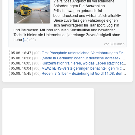
Vielfältiges Angebot für verschiedene
Anforderungen Die Auswahl an
Pritschenwagen gebraucht ist
beeindruckend und wirtschaftlich attraktiv.
Diese zuverlässigen Fahrzeuge eignen
sich hervorragend für Transport, Logistik
und Bauwesen. Mit ihrer robusten Konstruktion und bewährter
Technik bieten sie Unternehmen jahrelange Zuverlässigkeit ohne
hohe
[…]
(00)
vor 8 Stunden
05.08. 16:47 |
(00)
First Phosphate unterzeichnet Vereinbarungen für nicht zu refundierende Zuwendungen in Höhe von 4,84 Mio. $ von der kanadischen Regierung für Straßeninfrastruktur und Stromübertragungsleitungen
05.08. 16:28 |
(00)
„Made in Germany“ oder nur deutsche Adresse? So erkennen Sie, wo Ihre Leiterplatten wirklich gefertigt werden
05.08. 16:05 |
(00)
Konzentration trainieren, wo das Leben stattfindet: Mobile EEG-Technologie bringt Neurofeedback in den Alltag
05.08. 16:04 |
(00)
MEW: nEHS-Versteigerungen benachteiligen mittelständische Unternehmen
05.08. 15:45 |
(00)
Reden ist Silber – Beziehung ist Gold! 11.08. Berlin – 18:30 Uhr