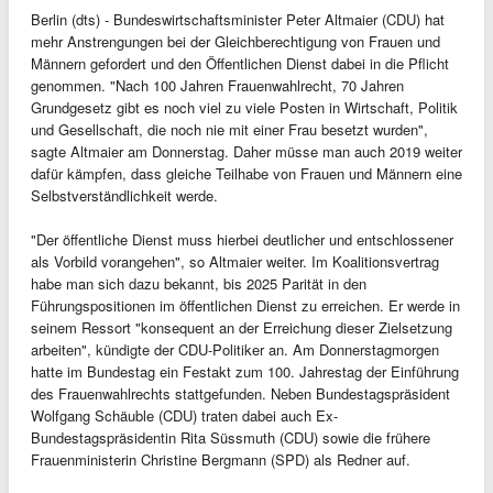
Berlin (dts) - Bundeswirtschaftsminister Peter Altmaier (CDU) hat
mehr Anstrengungen bei der Gleichberechtigung von Frauen und
Männern gefordert und den Öffentlichen Dienst dabei in die Pflicht
genommen. "Nach 100 Jahren Frauenwahlrecht, 70 Jahren
Grundgesetz gibt es noch viel zu viele Posten in Wirtschaft, Politik
und Gesellschaft, die noch nie mit einer Frau besetzt wurden",
sagte Altmaier am Donnerstag. Daher müsse man auch 2019 weiter
dafür kämpfen, dass gleiche Teilhabe von Frauen und Männern eine
Selbstverständlichkeit werde.
"Der öffentliche Dienst muss hierbei deutlicher und entschlossener
als Vorbild vorangehen", so Altmaier weiter. Im Koalitionsvertrag
habe man sich dazu bekannt, bis 2025 Parität in den
Führungspositionen im öffentlichen Dienst zu erreichen. Er werde in
seinem Ressort "konsequent an der Erreichung dieser Zielsetzung
arbeiten", kündigte der CDU-Politiker an. Am Donnerstagmorgen
hatte im Bundestag ein Festakt zum 100. Jahrestag der Einführung
des Frauenwahlrechts stattgefunden. Neben Bundestagspräsident
Wolfgang Schäuble (CDU) traten dabei auch Ex-
Bundestagspräsidentin Rita Süssmuth (CDU) sowie die frühere
Frauenministerin Christine Bergmann (SPD) als Redner auf.