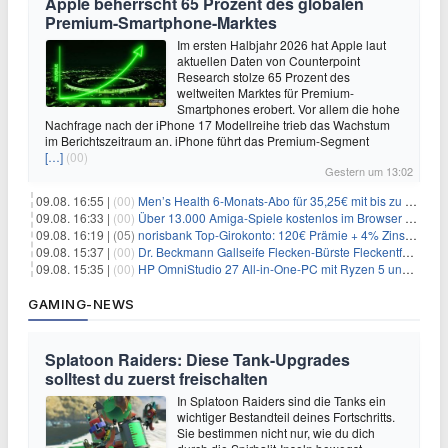
Apple beherrscht 65 Prozent des globalen
Premium-Smartphone-Marktes
Im ersten Halbjahr 2026 hat Apple laut
aktuellen Daten von Counterpoint
Research stolze 65 Prozent des
weltweiten Marktes für Premium-
Smartphones erobert. Vor allem die hohe
Nachfrage nach der iPhone 17 Modellreihe trieb das Wachstum
im Berichtszeitraum an. iPhone führt das Premium-Segment
[…]
(00)
Gestern um 13:02
09.08. 16:55 |
(00)
Men’s Health 6-Monats-Abo für 35,25€ mit bis zu 30€ Gutschein
09.08. 16:33 |
(00)
Über 13.000 Amiga-Spiele kostenlos im Browser spielen
09.08. 16:19 |
(05)
norisbank Top-Girokonto: 120€ Prämie + 4% Zinsen p.a. (6 Monate)
09.08. 15:37 |
(00)
Dr. Beckmann Gallseife Flecken-Bürste Fleckentferner 250 ml für 1,25€
09.08. 15:35 |
(00)
HP OmniStudio 27 All-in-One-PC mit Ryzen 5 und 1 TB SSD für 699€
GAMING-NEWS
Splatoon Raiders: Diese Tank-Upgrades
solltest du zuerst freischalten
In Splatoon Raiders sind die Tanks ein
wichtiger Bestandteil deines Fortschritts.
Sie bestimmen nicht nur, wie du dich