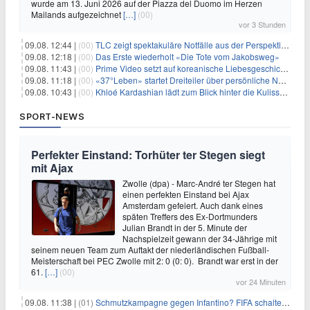
wurde am 13. Juni 2026 auf der Piazza del Duomo im Herzen
Mailands aufgezeichnet
[…]
(00)
vor 3 Stunden
09.08. 12:44 |
(00)
TLC zeigt spektakuläre Notfälle aus der Perspektive der Patienten
09.08. 12:18 |
(00)
Das Erste wiederholt «Die Tote vom Jakobsweg»
09.08. 11:43 |
(00)
Prime Video setzt auf koreanische Liebesgeschichte
09.08. 11:18 |
(00)
«37°Leben» startet Dreiteiler über persönliche Neuanfänge
09.08. 10:43 |
(00)
Khloé Kardashian lädt zum Blick hinter die Kulissen ihres Freundeskreises
SPORT-NEWS
Perfekter Einstand: Torhüter ter Stegen siegt
mit Ajax
Zwolle (dpa) - Marc-André ter Stegen hat
einen perfekten Einstand bei Ajax
Amsterdam gefeiert. Auch dank eines
späten Treffers des Ex-Dortmunders
Julian Brandt in der 5. Minute der
Nachspielzeit gewann der 34-Jährige mit
seinem neuen Team zum Auftakt der niederländischen Fußball-
Meisterschaft bei PEC Zwolle mit 2: 0 (0: 0). Brandt war erst in der
61.
[…]
(00)
vor 24 Minuten
09.08. 11:38 |
(01)
Schmutzkampagne gegen Infantino? FIFA schaltet auf Angriff