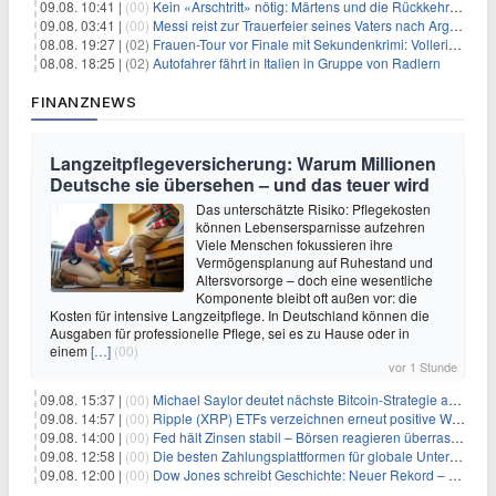
09.08. 10:41 |
(00)
Kein «Arschtritt» nötig: Märtens und die Rückkehr nach Paris
09.08. 03:41 |
(00)
Messi reist zur Trauerfeier seines Vaters nach Argentinien
08.08. 19:27 |
(02)
Frauen-Tour vor Finale mit Sekundenkrimi: Vollering in Gelb
08.08. 18:25 |
(02)
Autofahrer fährt in Italien in Gruppe von Radlern
FINANZNEWS
Langzeitpflegeversicherung: Warum Millionen
Deutsche sie übersehen – und das teuer wird
Das unterschätzte Risiko: Pflegekosten
können Lebensersparnisse aufzehren
Viele Menschen fokussieren ihre
Vermögensplanung auf Ruhestand und
Altersvorsorge – doch eine wesentliche
Komponente bleibt oft außen vor: die
Kosten für intensive Langzeitpflege. In Deutschland können die
Ausgaben für professionelle Pflege, sei es zu Hause oder in
einem
[…]
(00)
vor 1 Stunde
09.08. 15:37 |
(00)
Michael Saylor deutet nächste Bitcoin-Strategie an: Analysten erwarten weiteren Verkauf
09.08. 14:57 |
(00)
Ripple (XRP) ETFs verzeichnen erneut positive Woche, doch neue Bedenken tauchen auf
09.08. 14:00 |
(00)
Fed hält Zinsen stabil – Börsen reagieren überraschend volatil
09.08. 12:58 |
(00)
Die besten Zahlungsplattformen für globale Unternehmen im Jahr 2026
09.08. 12:00 |
(00)
Dow Jones schreibt Geschichte: Neuer Rekord – und Amazon knackt die nächste Billionen-Marke