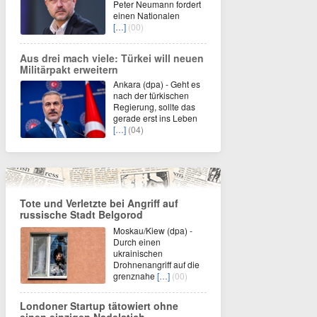
Peter Neumann fordert
einen Nationalen
[…]
(00)
Aus drei mach viele: Türkei will neuen
Militärpakt erweitern
Ankara (dpa) - Geht es
nach der türkischen
Regierung, sollte das
gerade erst ins Leben
[…]
(04)
Tote und Verletzte bei Angriff auf
russische Stadt Belgorod
Moskau/Kiew (dpa) -
Durch einen
ukrainischen
Drohnenangriff auf die
grenznahe
[…]
(00)
Londoner Startup tätowiert ohne