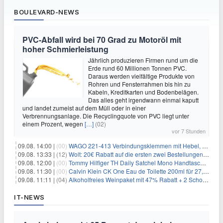
BOULEVARD-NEWS
PVC-Abfall wird bei 70 Grad zu Motoröl mit
hoher Schmierleistung
Jährlich produzieren Firmen rund um die
Erde rund 60 Millionen Tonnen PVC.
Daraus werden vielfältige Produkte von
Rohren und Fensterrahmen bis hin zu
Kabeln, Kreditkarten und Bodenbelägen.
Das alles geht irgendwann einmal kaputt
und landet zumeist auf dem Müll oder in einer
Verbrennungsanlage. Die Recyclingquote von PVC liegt unter
einem Prozent, wegen
[…]
(02)
vor 7 Stunden
09.08. 14:00 |
(00)
WAGO 221-413 Verbindungsklemmen mit Hebel, 50 Stück für 14,99€
09.08. 13:33 |
(12)
Wolt: 20€ Rabatt auf die ersten zwei Bestellungen für Neukunden
09.08. 12:00 |
(00)
Tommy Hilfiger TH Daily Satchel Mono Handtasche für 73,97€
09.08. 11:30 |
(00)
Calvin Klein CK One Eau de Toilette 200ml für 27,99€
09.08. 11:11 |
(04)
Alkoholfreies Weinpaket mit 47% Rabatt + 2 Schott Zwiesel Gläser GRATIS für 29,99€
IT-NEWS