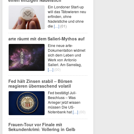
einen einzigen Nadelstich
Ein Londoner Start-up
will das Tätowieren neu
erfinden, ohne
Nadelstiche und ohne
die
[…]
(01)
arte räumt mit dem Salieri-Mythos auf
Eine neue arte-
Dokumentation widmet
sich dem Leben und
Werk von Antonio
Salieri. Am Samstag,
[…]
(00)
Fed hält Zinsen stabil – Börsen
reagieren überraschend volatil
Fed bestätigt Juli-
Beschluss – Was
Anleger jetzt wissen
müssen Die US-
Notenbank hat
[…]
(00)
Frauen-Tour vor Finale mit
Sekundenkrimi: Vollering in Gelb