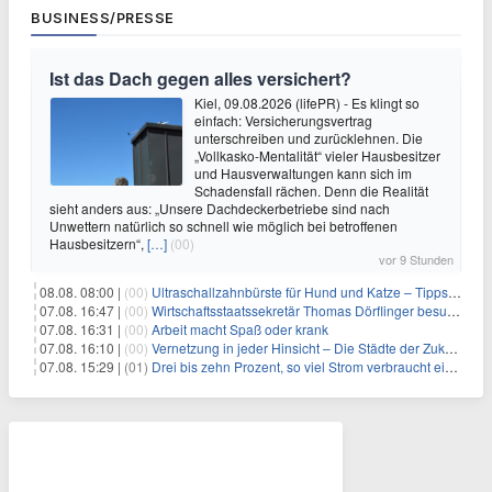
BUSINESS/PRESSE
Ist das Dach gegen alles versichert?
Kiel, 09.08.2026 (lifePR) - Es klingt so
einfach: Versicherungsvertrag
unterschreiben und zurücklehnen. Die
„Vollkasko-Mentalität“ vieler Hausbesitzer
und Hausverwaltungen kann sich im
Schadensfall rächen. Denn die Realität
sieht anders aus: „Unsere Dachdeckerbetriebe sind nach
Unwettern natürlich so schnell wie möglich bei betroffenen
Hausbesitzern“,
[…]
(00)
vor 9 Stunden
08.08. 08:00 |
(00)
Ultraschallzahnbürste für Hund und Katze – Tipps zur erfolgreichen Eingewöhnung
07.08. 16:47 |
(00)
Wirtschaftsstaatssekretär Thomas Dörflinger besucht Handwerksbetrieb im Kammerbezirk Freiburg
07.08. 16:31 |
(00)
Arbeit macht Spaß oder krank
07.08. 16:10 |
(00)
Vernetzung in jeder Hinsicht – Die Städte der Zukunft sind grün-blau
07.08. 15:29 |
(01)
Drei bis zehn Prozent, so viel Strom verbraucht ein Aufzug im Gebäude