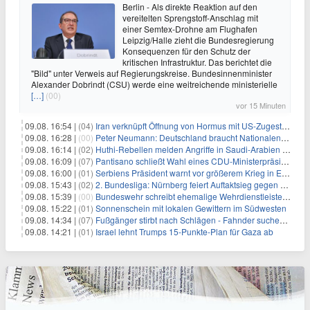
Berlin - Als direkte Reaktion auf den
vereitelten Sprengstoff-Anschlag mit
einer Semtex-Drohne am Flughafen
Leipzig/Halle zieht die Bundesregierung
Konsequenzen für den Schutz der
kritischen Infrastruktur. Das berichtet die
"Bild" unter Verweis auf Regierungskreise. Bundesinnenminister
Alexander Dobrindt (CSU) werde eine weitreichende ministerielle
[…]
(00)
vor 15 Minuten
09.08. 16:54 |
(04)
Iran verknüpft Öffnung von Hormus mit US-Zugeständnissen
09.08. 16:28 |
(00)
Peter Neumann: Deutschland braucht Nationalen Sicherheitsberater
09.08. 16:14 |
(02)
Huthi-Rebellen melden Angriffe in Saudi-Arabien und im Jemen
09.08. 16:09 |
(07)
Pantisano schließt Wahl eines CDU-Ministerpräsident nicht aus
09.08. 16:00 |
(01)
Serbiens Präsident warnt vor größerem Krieg in Europa
09.08. 15:43 |
(02)
2. Bundesliga: Nürnberg feiert Auftaktsieg gegen Dresden
09.08. 15:39 |
(00)
Bundeswehr schreibt ehemalige Wehrdienstleistende an
09.08. 15:22 |
(01)
Sonnenschein mit lokalen Gewittern im Südwesten
09.08. 14:34 |
(07)
Fußgänger stirbt nach Schlägen - Fahnder suchen Autofahrer
09.08. 14:21 |
(01)
Israel lehnt Trumps 15-Punkte-Plan für Gaza ab