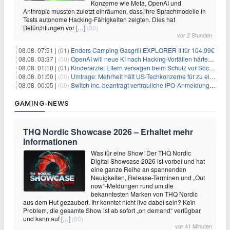
Konzerne wie Meta, OpenAI und
Anthropic mussten zuletzt einräumen, dass ihre Sprachmodelle in
Tests autonome Hacking-Fähigkeiten zeigten. Dies hat
Befürchtungen vor
[…]
(00)
vor 2 Stunden
08.08. 07:51 |
(01)
Enders Camping Gasgrill EXPLORER II für 104,99€
08.08. 03:37 |
(00)
OpenAI will neue KI nach Hacking-Vorfällen härter überwachen
08.08. 01:10 |
(01)
Kinderärzte: Eltern versagen beim Schutz vor Social Media
08.08. 01:00 |
(00)
Umfrage: Mehrheit hält US-Techkonzerne für zu einflussreich
08.08. 00:05 |
(00)
Switch Inc. beantragt vertrauliche IPO-Anmeldung im Zuge des AI-Booms
GAMING-NEWS
THQ Nordic Showcase 2026 – Erhaltet mehr
Informationen
Was für eine Show! Der THQ Nordic
Digital Showcase 2026 ist vorbei und hat
eine ganze Reihe an spannenden
Neuigkeiten, Release-Terminen und „Out
now“-Meldungen rund um die
bekanntesten Marken von THQ Nordic
aus dem Hut gezaubert. Ihr konntet nicht live dabei sein? Kein
Problem, die gesamte Show ist ab sofort „on demand“ verfügbar
und kann auf
[…]
(00)
vor 41 Minuten