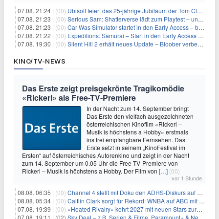
07.08. 21:24 |
(00)
Ubisoft feiert das 25-jährige Jubiläum der Tom Clancy’s Ghost Recon-Reihe
07.08. 21:23 |
(00)
Serious Sam: Shatterverse lädt zum Playtest – und erscheint schon bald!
07.08. 21:23 |
(00)
Car Was Simulator startet in den Early Access – bald gehts los!
07.08. 21:22 |
(00)
Expeditions: Samurai – Start in den Early Access ab heute im feudalen Japan
07.08. 19:30 |
(00)
Silent Hill 2 erhält neues Update – Bloober verbessert Grafik und Performance
KINO/TV-NEWS
Das Erste zeigt preisgekrönte Tragikomödie
«Rickerl» als Free-TV-Premiere
In der Nacht zum 14. September bringt
Das Erste den vielfach ausgezeichneten
österreichischen Kinofilm «Rickerl –
Musik is höchstens a Hobby» erstmals
ins frei empfangbare Fernsehen. Das
Erste setzt in seinem „KinoFestival im
Ersten“ auf österreichisches Autorenkino und zeigt in der Nacht
zum 14. September um 0.05 Uhr die Free-TV-Premiere von
Rickerl – Musik is höchstens a Hobby. Der Film von
[…]
(00)
vor 1 Stunde
08.08. 06:35 |
(00)
Channel 4 stellt mit Doku den ADHS-Diskurs auf den Prüfstand
08.08. 05:34 |
(00)
Caitlin Clark sorgt für Rekord: WNBA auf ABC mit 2,5 Millionen Zuschauern
07.08. 19:39 |
(00)
«Heated Rivalry» kehrt 2027 mit neuen Stars zurück
07.08. 19:11 |
(02)
Sky Deal – z.B. Serien & Filme, Paramount+ & Netflix für 19,99€/Monat