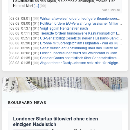
Gewitterreste an den Alpen, die dort bald abklingen, trocken. Der
Himmel klart
[…]
(00)
vor 1 Minute
08.08. 08:01 |
(00)
Wirtschaftsweiser fordert niedrigere Beamtenpensionen
08.08. 08:00 |
(01)
Politiker fordern EU-Verwahrung russischer Milliarden
08.08. 07:37 |
(01)
Voigt legt im Rentenstreit nach
08.08. 07:11 |
(02)
Tierärzte fordern bundesweite Kastrationspflicht für Katzen
08.08. 05:51 |
(01)
US-Senat billigt Gesetz zu neuen Russland-Sanktionen
08.08. 05:30 |
(01)
Drohne mit Sprengstoff am Flughafen - War es Russland?
08.08. 02:35 |
(00)
Senat verschiebt Abstimmung über das Clarity Act: Auswirkungen auf Unternehmen und das Vertrauen der Investoren
08.08. 02:02 |
(01)
Löschhubschrauber stürzt bei Waldbrand in Utah ab
08.08. 01:35 |
(00)
Senator Coons optimistisch über Senatsabstimmungen angesichts von Finanzierungsbedenken
08.08. 01:35 |
(00)
Abgeordneter Dusty Johnson setzt sich für zügige Regierungsfinanzierung angesichts von Shutdown-Risiken ein
BOULEVARD-NEWS
Londoner Startup tätowiert ohne einen
einzigen Nadelstich