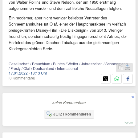
von Walter Rollins und Steve Nelson, der um 1950 erstmalig
aufgenommen wurde - und dem zahlreiche Neuauflagen folgten.
Ein moderner, aber nicht weniger beliebter Vertreter des
Schneemannkultes ist Olaf, einer der Hauptcharaktere im vielfach
preisgekrönten Disney-Film «Die Eiskönigin» von 2013. Weniger
freundlich, sondern schaurig-frostig hingegen erscheint Arktos, der
Erzfeind des grünen Drachen Tabaluga aus der gleichnamigen
Kindergeschichten-Serie.
Gesellschaft / Brauchtum / Buntes / Wetter / Jahreszeiten / Schneemann
/ Frosty / Olaf / Deutschland / International
17.01.2022
·
18:13 Uhr
[0 Kommentare]
- keine Kommentare -
JETZT kommentieren
forum