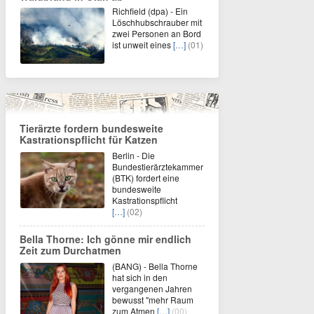
Richfield (dpa) - Ein
Löschhubschrauber mit
zwei Personen an Bord
ist unweit eines
[…]
(01)
Tierärzte fordern bundesweite
Kastrationspflicht für Katzen
Berlin - Die
Bundestierärztekammer
(BTK) fordert eine
bundesweite
Kastrationspflicht
[…]
(02)
Bella Thorne: Ich gönne mir endlich
Zeit zum Durchatmen
(BANG) - Bella Thorne
hat sich in den
vergangenen Jahren
bewusst "mehr Raum
zum Atmen
[…]
(00)