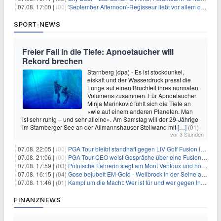
07.08. 17:00 |
(00)
'September Afternoon'-Regisseur liebt vor allem die 'Banalität' in seinen Filmen
SPORT-NEWS
Freier Fall in die Tiefe: Apnoetaucher will
Rekord brechen
Starnberg (dpa) - Es ist stockdunkel,
eiskalt und der Wasserdruck presst die
Lunge auf einen Bruchteil ihres normalen
Volumens zusammen. Für Apnoetaucher
Minja Marinković fühlt sich die Tiefe an
«wie auf einem anderen Planeten. Man
ist sehr ruhig – und sehr alleine». Am Samstag will der 29-Jährige
im Starnberger See an der Allmannshauser Steilwand mit
[…]
(01)
vor 3 Stunden
07.08. 22:05 |
(00)
PGA Tour bleibt standhaft gegen LIV Golf Fusion in einem sich wandelnden Sportumfeld
07.08. 21:06 |
(00)
PGA Tour-CEO weist Gespräche über eine Fusion mit LIV Golf zurück und bekräftigt die Wettbewerbslandschaft
07.08. 17:59 |
(03)
Polnische Fahrerin siegt am Mont Ventoux und holt Tour-Gelb
07.08. 16:15 |
(04)
Gose bejubelt EM-Gold - Wellbrock in der Seine ausgebremst
07.08. 11:46 |
(01)
Kampf um die Macht: Wer ist für und wer gegen Infantino?
FINANZNEWS