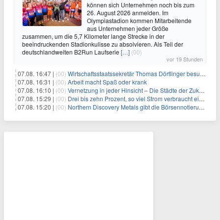
können sich Unternehmen noch bis zum
26. August 2026 anmelden. Im
Olympiastadion kommen Mitarbeitende
aus Unternehmen jeder Größe
zusammen, um die 5,7 Kilometer lange Strecke in der
beeindruckenden Stadionkulisse zu absolvieren. Als Teil der
deutschlandweiten B2Run Laufserie
[…]
(00)
vor 19 Stunden
07.08. 16:47 |
(00)
Wirtschaftsstaatssekretär Thomas Dörflinger besucht Handwerksbetrieb im Kammerbezirk Freiburg
07.08. 16:31 |
(00)
Arbeit macht Spaß oder krank
07.08. 16:10 |
(00)
Vernetzung in jeder Hinsicht – Die Städte der Zukunft sind grün-blau
07.08. 15:29 |
(00)
Drei bis zehn Prozent, so viel Strom verbraucht ein Aufzug im Gebäude
07.08. 15:20 |
(00)
Northern Discovery Metals gibt die Börsennotierung an der Frankfurter Wertpapierbörse bekannt