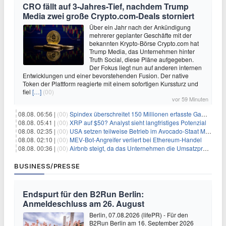
CRO fällt auf 3-Jahres-Tief, nachdem Trump
Media zwei große Crypto.com-Deals storniert
Über ein Jahr nach der Ankündigung
mehrerer geplanter Geschäfte mit der
bekannten Krypto-Börse Crypto.com hat
Trump Media, das Unternehmen hinter
Truth Social, diese Pläne aufgegeben.
Der Fokus liegt nun auf anderen internen
Entwicklungen und einer bevorstehenden Fusion. Der native
Token der Plattform reagierte mit einem sofortigen Kurssturz und
fiel
[…]
(00)
vor 59 Minuten
08.08. 06:56 |
(00)
Spindex überschreitet 150 Millionen erfasste Gaming-Ereignisse in Echtzeit-Datenpipeline
08.08. 05:41 |
(00)
XRP auf $50? Analyst sieht langfristiges Potenzial
08.08. 02:35 |
(00)
USA setzen teilweise Betrieb im Avocado-Staat Michoacán in Mexiko wieder in Gang
08.08. 02:10 |
(00)
MEV-Bot-Angreifer verliert bei Ethereum-Handel
08.08. 00:36 |
(00)
Airbnb steigt, da das Unternehmen die Umsatzprognose anhebt und starkes Wachstum signalisiert
BUSINESS/PRESSE
Endspurt für den B2Run Berlin:
Anmeldeschluss am 26. August
Berlin, 07.08.2026 (lifePR) - Für den
B2Run Berlin am 16. September 2026