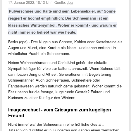
17. Januar 2022, 18:13 Uhr
·
Quelle:
dpa
Pulverschnee und Kälte sind sein Lebenselixier, auf Sonne
reagiert er höchst empfindlich: Der Schneemann ist ein
klassisches Wintersymbol. Woher er kommt - und warum er
nicht immer so beliebt war wie heute.
Berlin (dpa) - Drei Kugeln aus Schnee, Kohlen oder Kieselsteine als
Augen und Mund, eine Karotte als Nase - und schon erstrahlt in
winterlicher Pracht ein Schneemann.
Neben Weihnachtsmann und Christkind gehört der eiskalte
Sympathieträger für viele zur kalten Jahreszeit. Wenn Schnee fällt,
dann bauen Jung und Alt seit Generationen mit Begeisterung
Schneemänner. Auch Schneefrauen, Schneetiere oder
Fantasiewesen werden natürlich gerne gebastelt. Woher kommt die
Faszination für die frostige, kugelrunde Gestalt? Fakten und
Kurioses zu einer Kultfigur des Winters:
Imagewechsel - vom Griesgram zum kugeligen
Freund
Nicht immer war der Schneemann eine fröhliche Gestalt.
Tatsächlich durchlief er in Hunderten von Jahren einen ziemlichen