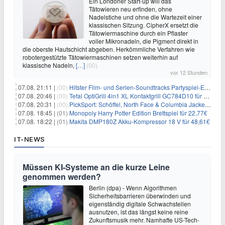
Ein Londoner Start-up will das
Tätowieren neu erfinden, ohne
Nadelstiche und ohne die Wartezeit einer
klassischen Sitzung. CipherX ersetzt die
Tätowiermaschine durch ein Pflaster
voller Mikronadeln, die Pigment direkt in
die oberste Hautschicht abgeben. Herkömmliche Verfahren wie
robotergestützte Tätowiermaschinen setzen weiterhin auf
klassische Nadeln,
[…]
(00)
vor 12 Stunden
07.08. 21:11 |
(00)
Hitster Film- und Serien-Soundtracks Partyspiel-Erweiterung für 6,99€
07.08. 20:46 |
(00)
Tefal OptiGrill 4in1 XL Kontaktgrill GC784D10 für 239,99€
07.08. 20:31 |
(00)
PickSport: Schöffel, North Face & Columbia Jacken ab 39,60€
07.08. 18:45 |
(01)
Monopoly Harry Potter Edition Brettspiel für 22,77€
07.08. 18:22 |
(01)
Makita DMP180Z Akku-Kompressor 18 V für 48,61€
IT-NEWS
Müssen KI-Systeme an die kurze Leine
genommen werden?
Berlin (dpa) - Wenn Algorithmen
Sicherheitsbarrieren überwinden und
eigenständig digitale Schwachstellen
ausnutzen, ist das längst keine reine
Zukunftsmusik mehr. Namhafte US-Tech-