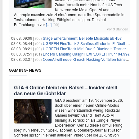
Zukunftsmusik mehr. Namhafte US-Tech-
Konzerne wie Meta, OpenAI und
Anthropic mussten zuletzt einräumen, dass ihre Sprachmodelle in
Tests autonome Hacking-Fähigkeiten zeigten. Dies hat
Befürchtungen vor
[…]
(00)
vor 3 Stunden
08.08. 09:09 |
(00)
Stage Entertainment: Beliebte Musicals ab 45€
08.08. 08:44 |
(00)
UGREEN FineTrack 2 Schlüsselfinder im Fußball-Design für 10,98€
08.08. 08:21 |
(00)
UGREEN FineTrack Mini Duo 2 Bluetooth-Tracker 4er-Pack für 28,99€
08.08. 07:51 |
(01)
Enders Camping Gasgrill EXPLORER II für 104,99€
08.08. 03:37 |
(00)
OpenAI will neue KI nach Hacking-Vorfällen härter überwachen
GAMING-NEWS
GTA 6 Online bleibt ein Rätsel – Insider stellt
das neue Gerücht klar
GTA 6 erscheint am 19. November 2026,
doch über einen neuen Online-Modus
wissen wir erstaunlich wenig. Rockstar
Games bewirbt Grand Theft Auto VI
bislang ausdrücklich als „Single Player
Experience“. Genau diese Formulierung
sorgt nun erneut für Spekulationen. Bloomberg-Journalist Jason
Schreier sprach in einem aktuellen Video über die Zukunft von