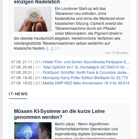
einzigen Nadelstich
Ein Londoner Start-up will das
Tätowieren neu erfinden, ohne
Nadelstiche und ohne die Wartezeit einer
klassischen Sitzung. CipherX ersetzt die
Tätowiermaschine durch ein Pflaster
voller Mikronadeln, die Pigment direkt in
die oberste Hautschicht abgeben. Herkömmliche Verfahren wie
robotergestützte Tätowiermaschinen setzen weiterhin auf
klassische Nadeln,
[…]
(00)
vor 13 Stunden
07.08. 21:11 |
(01)
Hitster Film- und Serien-Soundtracks Partyspiel-Erweiterung für 6,99€
07.08. 20:46 |
(00)
Tefal OptiGrill 4in1 XL Kontaktgrill GC784D10 für 239,99€
07.08. 20:31 |
(00)
PickSport: Schöffel, North Face & Columbia Jacken ab 39,60€
07.08. 18:45 |
(01)
Monopoly Harry Potter Edition Brettspiel für 22,77€
07.08. 18:22 |
(01)
Makita DMP180Z Akku-Kompressor 18 V für 48,61€
IT-NEWS
Müssen KI-Systeme an die kurze Leine
genommen werden?
Berlin (dpa) - Wenn Algorithmen
Sicherheitsbarrieren überwinden und
eigenständig digitale Schwachstellen
ausnutzen, ist das längst keine reine