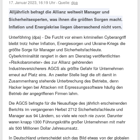
17. Januar 2023, 16:19 Uhr
·
Quelle:
dpa
Alljährlich befragt die Allianz weltweit Manager und
Sicherheitsexperten, was ihnen die größten Sorgen macht.
Inflation und Energiekrise liegen überraschend nicht vorn.
Unterföhring (dpa) - Die Furcht vor einem kriminellen Cyberangriff
bleibt trotz hoher Inflation, Energiesorgen und Ukraine-Kriegs die
größte Sorge für Manager und Sicherheitsfachleute.
Cyberkriminalität rangiert in dem am Dienstag veröffentlichten
«Risikobarometer» des zur Allianz gehörenden
Industrieversicherers AGCS als größte Gefahr für Unternehmen
erneut auf Platz eins. An zweiter Stelle liegt die oft damit in
Zusammenhang stehende Unterbrechung des Betriebs, denn
Hacker legen bei Attacken mit Erpressungssoftware häufig den
Betrieb der angegriffenen Firmen lahm.
Die AGCS befragte für die Neuauflage des jährlich erscheinenden
Berichts im vergangenen Herbst 2712 Sicherheitsfachleute und
Manager aus 94 Ländern, so viele wie noch nie zuvor. Darunter
waren knapp 1300 Führungskräfte großer Unternehmen mit mehr
als 500 Millionen Dollar Jahresumsatz.
In Deutschland unterscheidet sich das Bild etwas von der globalen