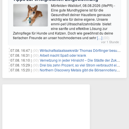
Mörfelden-Walldorf, 08.08.2026 (lifePR) -
Eine gute Mundhygiene ist für die
Gesundheit deiner Haustiere genauso
wichtig wie für deine eigene. Unsere
emmi-pet Ultraschallzahnbürste bietet
eine sanfte und effektive Lösung zur
Zahnpflege für Hunde und Katzen. Doch wie gewöhnst du deine
tierischen Freunde an unser hochmodernes und sehr
[…]
(00)
vor 1 Stunde
07.08. 16:47 |
(00)
Wirtschaftsstaatssekretär Thomas Dörflinger besucht Handwerksbetrieb im Kammerbezirk Freiburg
07.08. 16:31 |
(00)
Arbeit macht Spaß oder krank
07.08. 16:10 |
(00)
Vernetzung in jeder Hinsicht – Die Städte der Zukunft sind grün-blau
07.08. 15:29 |
(00)
Drei bis zehn Prozent, so viel Strom verbraucht ein Aufzug im Gebäude
07.08. 15:20 |
(00)
Northern Discovery Metals gibt die Börsennotierung an der Frankfurter Wertpapierbörse bekannt