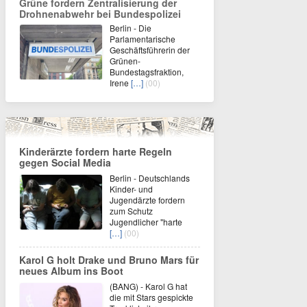
Grüne fordern Zentralisierung der
Drohnenabwehr bei Bundespolizei
Berlin - Die
Parlamentarische
Geschäftsführerin der
Grünen-
Bundestagsfraktion,
Irene
[…]
(00)
Kinderärzte fordern harte Regeln
gegen Social Media
Berlin - Deutschlands
Kinder- und
Jugendärzte fordern
zum Schutz
Jugendlicher "harte
[…]
(00)
Karol G holt Drake und Bruno Mars für
neues Album ins Boot
(BANG) - Karol G hat
die mit Stars gespickte