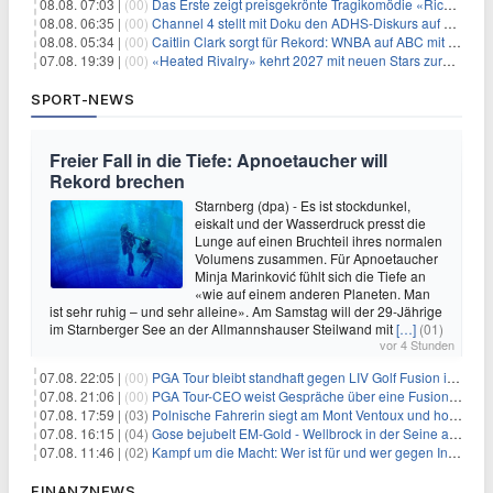
08.08. 07:03 |
(00)
Das Erste zeigt preisgekrönte Tragikomödie «Rickerl» als Free-TV-Premiere
08.08. 06:35 |
(00)
Channel 4 stellt mit Doku den ADHS-Diskurs auf den Prüfstand
08.08. 05:34 |
(00)
Caitlin Clark sorgt für Rekord: WNBA auf ABC mit 2,5 Millionen Zuschauern
07.08. 19:39 |
(00)
«Heated Rivalry» kehrt 2027 mit neuen Stars zurück
SPORT-NEWS
Freier Fall in die Tiefe: Apnoetaucher will
Rekord brechen
Starnberg (dpa) - Es ist stockdunkel,
eiskalt und der Wasserdruck presst die
Lunge auf einen Bruchteil ihres normalen
Volumens zusammen. Für Apnoetaucher
Minja Marinković fühlt sich die Tiefe an
«wie auf einem anderen Planeten. Man
ist sehr ruhig – und sehr alleine». Am Samstag will der 29-Jährige
im Starnberger See an der Allmannshauser Steilwand mit
[…]
(01)
vor 4 Stunden
07.08. 22:05 |
(00)
PGA Tour bleibt standhaft gegen LIV Golf Fusion in einem sich wandelnden Sportumfeld
07.08. 21:06 |
(00)
PGA Tour-CEO weist Gespräche über eine Fusion mit LIV Golf zurück und bekräftigt die Wettbewerbslandschaft
07.08. 17:59 |
(03)
Polnische Fahrerin siegt am Mont Ventoux und holt Tour-Gelb
07.08. 16:15 |
(04)
Gose bejubelt EM-Gold - Wellbrock in der Seine ausgebremst
07.08. 11:46 |
(02)
Kampf um die Macht: Wer ist für und wer gegen Infantino?
FINANZNEWS