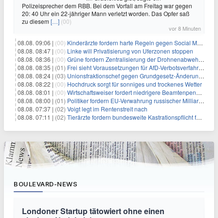
Polizeisprecher dem RBB. Bei dem Vorfall am Freitag war gegen
20: 40 Uhr ein 22-jähriger Mann verletzt worden. Das Opfer saß
zu diesem
[…]
(00)
vor 8 Minuten
08.08. 09:06 |
(00)
Kinderärzte fordern harte Regeln gegen Social Media
08.08. 08:47 |
(00)
Linke will Privatisierung von Uferzonen stoppen
08.08. 08:36 |
(00)
Grüne fordern Zentralisierung der Drohnenabwehr bei Bundespolizei
08.08. 08:35 |
(01)
Frei sieht Voraussetzungen für AfD-Verbotsverfahren nicht gegeben
08.08. 08:24 |
(03)
Unionsfraktionschef gegen Grundgesetz-Änderung für queere Rechte
08.08. 08:22 |
(00)
Hochdruck sorgt für sonniges und trockenes Wetter
08.08. 08:01 |
(00)
Wirtschaftsweiser fordert niedrigere Beamtenpensionen
08.08. 08:00 |
(01)
Politiker fordern EU-Verwahrung russischer Milliarden
08.08. 07:37 |
(02)
Voigt legt im Rentenstreit nach
08.08. 07:11 |
(02)
Tierärzte fordern bundesweite Kastrationspflicht für Katzen
BOULEVARD-NEWS
Londoner Startup tätowiert ohne einen