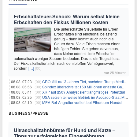
Erbschaftsteuer-Schock: Warum selbst kleine
Erbschaften den Fiskus Millionen kosten
Die unterschätzte Steuerfalle für Erben
Erbschaften sind emotional belastend
genug – dann kommt auch noch die
Steuer dazu. Viele Erben machen einen
häufigen Fehler: Sie gehen davon aus,
dass kleine oder mittlere Erbschaften
automatisch weniger Steuern bedeuten. Das ist ein Trugschluss.
Der Fiskus kalkuliert nicht nach dem bloßen Vermögenswert,
sondern
[…]
(00)
vor 25 Minuten
08.08. 07:23 |
(00)
CRO fällt auf 3-Jahres-Tief, nachdem Trump Media zwei große Crypto.com-Deals storniert
08.08. 06:56 |
(00)
Spindex überschreitet 150 Millionen erfasste Gaming-Ereignisse in Echtzeit-Datenpipeline
08.08. 05:41 |
(00)
XRP auf $50? Analyst sieht langfristiges Potenzial
08.08. 02:35 |
(00)
USA setzen teilweise Betrieb im Avocado-Staat Michoacán in Mexiko wieder in Gang
08.08. 02:10 |
(00)
MEV-Bot-Angreifer verliert bei Ethereum-Handel
BUSINESS/PRESSE
Ultraschallzahnbürste für Hund und Katze –
Tipps zur erfolgreichen Eingewöhnung