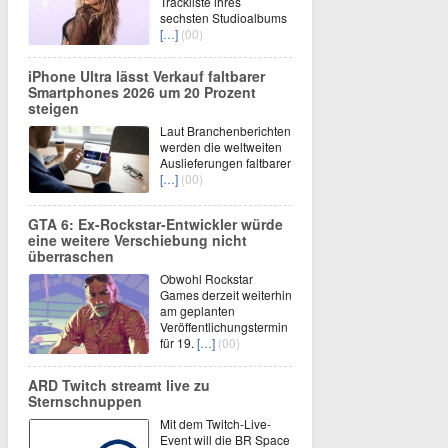
Trackliste ihres
sechsten Studioalbums
[…]
(00)
iPhone Ultra lässt Verkauf faltbarer
Smartphones 2026 um 20 Prozent
steigen
Laut Branchenberichten
werden die weltweiten
Auslieferungen faltbarer
[…]
(00)
GTA 6: Ex-Rockstar-Entwickler würde
eine weitere Verschiebung nicht
überraschen
Obwohl Rockstar
Games derzeit weiterhin
am geplanten
Veröffentlichungstermin
für 19.
[…]
(00)
ARD Twitch streamt live zu
Sternschnuppen
Mit dem Twitch-Live-
Event will die BR Space