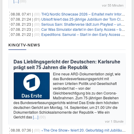
[…]
(00)
vor 55 Minuten
08.08. 07:41 |
(00)
THQ Nordic Showcase 2026 – Erhaltet mehr Informationen
07.08. 21:24 |
(01)
Ubisoft feiert das 25-jährige Jubiläum der Tom Clancy’s Ghost Recon-Reihe
07.08. 21:23 |
(00)
Serious Sam: Shatterverse lädt zum Playtest – und erscheint schon bald!
07.08. 21:23 |
(00)
Car Was Simulator startet in den Early Access – bald gehts los!
07.08. 21:22 |
(00)
Expeditions: Samurai – Start in den Early Access ab heute im feudalen Japan
KINO/TV-NEWS
Das Lieblingsgericht der Deutschen: Karlsruhe
prägt seit 75 Jahren die Republik
Eine neue ARD-Dokumentation zeigt, wie
das Bundesverfassungsgericht mit
seinen Urteilen Politik und Gesellschaft
verändert hat – von der
Gleichberechtigung bis zu den Corona-
Maßnahmen. Zum 75-jährigen Bestehen
des Bundesverfassungsgerichts widmet Das Erste dem höchsten
deutschen Gericht am Montag, 14. September, um 21.00 Uhr die
Dokumentation Schicksalsmomente der Republik – Wie ein
Gericht das
[…]
(00)
vor 1 Stunde
08.08. 07:36 |
(00)
«The One Show» feiert 20. Geburtstag mit Jubiläumswoche