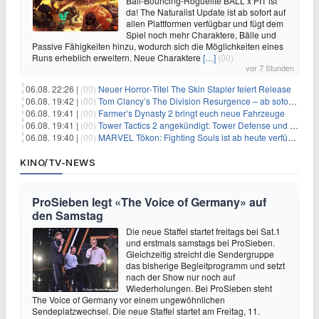
Ball-Bouncing-Roguelite BALL x PIT ist
da! The Naturalist Update ist ab sofort auf
allen Plattformen verfügbar und fügt dem
Spiel noch mehr Charaktere, Bälle und
Passive Fähigkeiten hinzu, wodurch sich die Möglichkeiten eines
Runs erheblich erweitern. Neue Charaktere
[…]
(00)
vor 7 Stunden
06.08. 22:26 |
(00)
Neuer Horror‑Titel The Skin Stapler feiert Release
06.08. 19:42 |
(00)
Tom Clancy’s The Division Resurgence – ab sofort für euch verfügbar
06.08. 19:41 |
(00)
Farmer’s Dynasty 2 bringt euch neue Fahrzeuge
06.08. 19:41 |
(00)
Tower Tactics 2 angekündigt: Tower Defense und Deckbuilding Kombo kehrt zurück
06.08. 19:40 |
(00)
MARVEL Tōkon: Fighting Souls ist ab heute verfügbar
KINO/TV-NEWS
ProSieben legt «The Voice of Germany» auf
den Samstag
Die neue Staffel startet freitags bei Sat.1
und erstmals samstags bei ProSieben.
Gleichzeitig streicht die Sendergruppe
das bisherige Begleitprogramm und setzt
nach der Show nur noch auf
Wiederholungen. Bei ProSieben steht
The Voice of Germany vor einem ungewöhnlichen
Sendeplatzwechsel. Die neue Staffel startet am Freitag, 11.