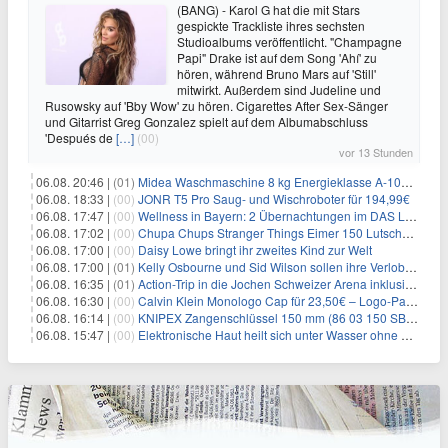
(BANG) - Karol G hat die mit Stars
gespickte Trackliste ihres sechsten
Studioalbums veröffentlicht. "Champagne
Papi" Drake ist auf dem Song 'Ahí' zu
hören, während Bruno Mars auf 'Still'
mitwirkt. Außerdem sind Judeline und
Rusowsky auf 'Bby Wow' zu hören. Cigarettes After Sex-Sänger
und Gitarrist Greg Gonzalez spielt auf dem Albumabschluss
'Después de
[…]
(00)
vor 13 Stunden
06.08. 20:46 |
(01)
Midea Waschmaschine 8 kg Energieklasse A-10% 1400 U/Min für 289,97€
06.08. 18:33 |
(00)
JONR T5 Pro Saug- und Wischroboter für 194,99€
06.08. 17:47 |
(00)
Wellness in Bayern: 2 Übernachtungen im DAS LUDWIG Sports Resort inkl. HP + Wellness ab 174€ p.P.
06.08. 17:02 |
(00)
Chupa Chups Stranger Things Eimer 150 Lutscher für 21,95€
06.08. 17:00 |
(00)
Daisy Lowe bringt ihr zweites Kind zur Welt
06.08. 17:00 |
(01)
Kelly Osbourne und Sid Wilson sollen ihre Verlobung gelöst haben
06.08. 16:35 |
(01)
Action-Trip in die Jochen Schweizer Arena inklusive Premium Hotel und Frühstück ab 59€ p.P.
06.08. 16:30 |
(00)
Calvin Klein Monologo Cap für 23,50€ – Logo-Patch, Baumwolle
06.08. 16:14 |
(00)
KNIPEX Zangenschlüssel 150 mm (86 03 150 SB) für 35,99€
06.08. 15:47 |
(00)
Elektronische Haut heilt sich unter Wasser ohne Strom