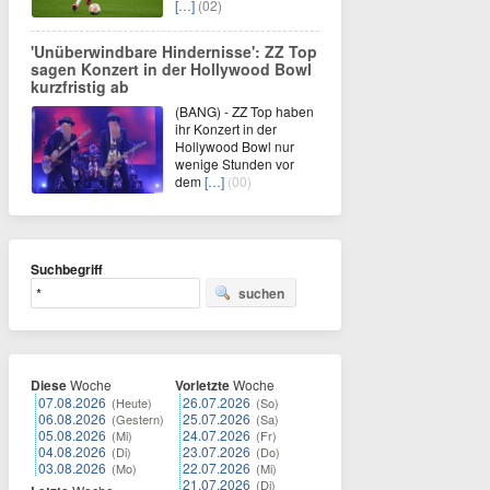
[…]
(02)
'Unüberwindbare Hindernisse': ZZ Top
sagen Konzert in der Hollywood Bowl
kurzfristig ab
(BANG) - ZZ Top haben
ihr Konzert in der
Hollywood Bowl nur
wenige Stunden vor
dem
[…]
(00)
Suchbegriff
suchen
Diese
Woche
Vorletzte
Woche
07.08.2026
26.07.2026
(Heute)
(So)
06.08.2026
25.07.2026
(Gestern)
(Sa)
05.08.2026
24.07.2026
(Mi)
(Fr)
04.08.2026
23.07.2026
(Di)
(Do)
03.08.2026
22.07.2026
(Mo)
(Mi)
21.07.2026
(Di)