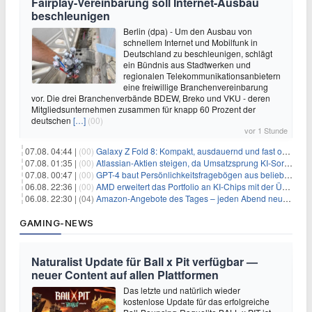
Fairplay-Vereinbarung soll Internet-Ausbau
beschleunigen
Berlin (dpa) - Um den Ausbau von
schnellem Internet und Mobilfunk in
Deutschland zu beschleunigen, schlägt
ein Bündnis aus Stadtwerken und
regionalen Telekommunikationsanbietern
eine freiwillige Branchenvereinbarung
vor. Die drei Branchenverbände BDEW, Breko und VKU - deren
Mitgliedsunternehmen zusammen für knapp 60 Prozent der
deutschen
[…]
(00)
vor 1 Stunde
07.08. 04:44 |
(00)
Galaxy Z Fold 8: Kompakt, ausdauernd und fast ohne Falte
07.08. 01:35 |
(00)
Atlassian-Aktien steigen, da Umsatzsprung KI-Sorgen dämpft
07.08. 00:47 |
(00)
GPT-4 baut Persönlichkeitsfragebögen aus beliebigen Texten und sagt Antworten voraus
06.08. 22:36 |
(00)
AMD erweitert das Portfolio an KI-Chips mit der Übernahme von Taalas
06.08. 22:30 |
(04)
Amazon-Angebote des Tages – jeden Abend neue Deals zum Stöbern
GAMING-NEWS
Naturalist Update für Ball x Pit verfügbar —
neuer Content auf allen Plattformen
Das letzte und natürlich wieder
kostenlose Update für das erfolgreiche