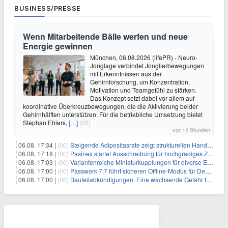
BUSINESS/PRESSE
Wenn Mitarbeitende Bälle werfen und neue
Energie gewinnen
München, 06.08.2026 (lifePR) - Neuro-
Jonglage verbindet Jonglierbewegungen
mit Erkenntnissen aus der
Gehirnforschung, um Konzentration,
Motivation und Teamgefühl zu stärken.
Das Konzept setzt dabei vor allem auf
koordinative Überkreuzbewegungen, die die Aktivierung beider
Gehirnhälften unterstützen. Für die betriebliche Umsetzung bietet
Stephan Ehlers,
[…]
(00)
vor 14 Stunden
06.08. 17:34 |
(00)
Steigende Adipositasrate zeigt strukturellen Handlungsbedarf bei der Ernährung schulpflichtiger Kinder
06.08. 17:18 |
(00)
Pasinex startet Ausschreibung für hochgradiges Zinksulfidkonzentrat mit Germanium- und Silbergehalten und stellt ein Betriebsupdate bereit
06.08. 17:03 |
(00)
Variantenreiche Miniaturkupplungen für diverse Einsatzbereiche
06.08. 17:00 |
(00)
Passwork 7.7 führt sicheren Offline-Modus für Desktop- und Mobile-Apps ein
06.08. 17:00 |
(00)
Bauteilabkündigungen: Eine wachsende Gefahr für industrielle Elektroniksysteme