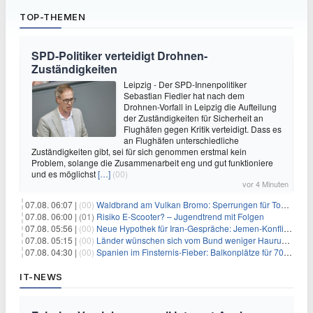
TOP-THEMEN
SPD-Politiker verteidigt Drohnen-
Zuständigkeiten
Leipzig - Der SPD-Innenpolitiker
Sebastian Fiedler hat nach dem
Drohnen-Vorfall in Leipzig die Aufteilung
der Zuständigkeiten für Sicherheit an
Flughäfen gegen Kritik verteidigt. Dass es
an Flughäfen unterschiedliche
Zuständigkeiten gibt, sei für sich genommen erstmal kein
Problem, solange die Zusammenarbeit eng und gut funktioniere
und es möglichst
[…]
(00)
vor 4 Minuten
07.08. 06:07 |
(00)
Waldbrand am Vulkan Bromo: Sperrungen für Touristen
07.08. 06:00 |
(01)
Risiko E-Scooter? – Jugendtrend mit Folgen
07.08. 05:56 |
(00)
Neue Hypothek für Iran-Gespräche: Jemen-Konflikt eskaliert
07.08. 05:15 |
(00)
Länder wünschen sich vom Bund weniger Hauruck-Gesetzgebung
07.08. 04:30 |
(00)
Spanien im Finsternis-Fieber: Balkonplätze für 700 Euro
IT-NEWS