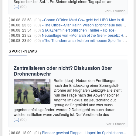
September, bei Sat.1. ProSieben steigt einen Tag später, am
[…]
(00)
vor 2 Stunden
06.08. 23:58 |
(00)
«Conan O'Brien Must Go» geht bei HBO Max in die dritte Runde
06.08. 23:55 |
(00)
«The Office»-Star Rainn Wilson spricht neue neuseeländische Serie «Settling»
06.08. 23:54 |
(00)
STARZ terminiert britischen Thriller «Tip Toe»
06.08. 23:52 |
(00)
Neuauflage von «Monarch of the Glen» besetzt Hauptrollen
06.08. 23:50 |
(00)
«The Thundermans» kehren mit neuem Spielfilm zurück
SPORT-NEWS
Zentralisieren oder nicht? Diskussion über
Drohnenabwehr
Berlin (dpa) - Neben den Ermittlungen
nach der Entdeckung einer Sprengstoff-
Drohne am Flughafen Leipzig/Halle steht
nun die Frage nach der Abwehr solcher
Angriffe im Fokus. Ist Deutschland gut
genug dafür gerüstet und was muss
gegebenenfalls geändert werden? Dabei geht es auch darum,
welche Institution wann zuständig ist. Der Vorsitzende des
[…]
(00)
vor 1 Stunde
06.08. 18:00 |
(01)
Pienaar gewinnt Etappe - Lippert im Sprint chancenlos