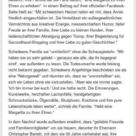
Ehren zu erheben". In einem Beitrag auf ihrer offiziellen Facebook-
Seite hieß es: "Mit schwerstem Herzen teilen wir mit, dass Annie
friedlich eingeschlafen ist. Sie hinterlässt ein außergewöhnliches
Vermächtnis aus kreativer Energie, messerscharfem Humor, tiefer
Freude an ihrer Familie, ihrer Liebe zu kleinen Hunden, ihrer
leidenschaftlichen Abneigung gegen Trump, ihrer Begeisterung für
Secondhand-Shopping und ihrer Liebe zu guten Geschichten."
Schedeens Familie sei "untröstlich" ohne die Schauspielerin. "Wir
haben sie so sehr geliebt – genauso wie alle, die ihr begegnet
sind", war außerdem zu lesen. Die Todesursache wurde bislang
nicht bekannt gegeben. Schedeens Angehörige beschrieben sie als
eine "Naturgewalt" und räumten ein, dass es "unvorstellbar" sei,
sich ein Leben ohne sie vorzustellen. "Aber wie sie immer sagte:
'Ich bin immer bei euch.' Und sie hatte recht. Die Erinnerungen,
Kunstwerke, herzhaften Lachanfälle, handgefertigten
Schmuckstücke, Ölgemälde, Skulpturen, Kostüme und ihre pure
Lebensfreude leben weiter", schrieb die Familie. "Hebt eine
Margarita zu ihren Ehren."
In dem Nachruf wurde außerdem erwähnt, dass "geliebte Freunde
und Familienmitglieder" um sie trauern, darunter ihr Ehemann
Christopher Barrett, mit dem sie 55 Jahre verheiratet war, ihre