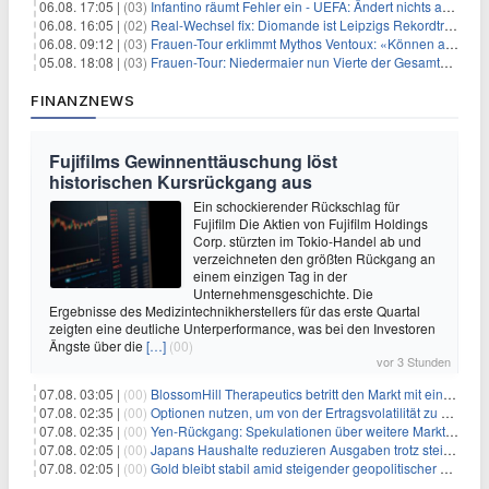
06.08. 17:05 |
(03)
Infantino räumt Fehler ein - UEFA: Ändert nichts an Boykott
06.08. 16:05 |
(02)
Real-Wechsel fix: Diomande ist Leipzigs Rekordtransfer
06.08. 09:12 |
(03)
Frauen-Tour erklimmt Mythos Ventoux: «Können alles schaffen»
05.08. 18:08 |
(03)
Frauen-Tour: Niedermaier nun Vierte der Gesamtwertung
FINANZNEWS
Fujifilms Gewinnenttäuschung löst
historischen Kursrückgang aus
Ein schockierender Rückschlag für
Fujifilm Die Aktien von Fujifilm Holdings
Corp. stürzten im Tokio-Handel ab und
verzeichneten den größten Rückgang an
einem einzigen Tag in der
Unternehmensgeschichte. Die
Ergebnisse des Medizintechnikherstellers für das erste Quartal
zeigten eine deutliche Unterperformance, was bei den Investoren
Ängste über die
[…]
(00)
vor 3 Stunden
07.08. 03:05 |
(00)
BlossomHill Therapeutics betritt den Markt mit einem IPO-Boost von 150 Millionen Dollar
07.08. 02:35 |
(00)
Optionen nutzen, um von der Ertragsvolatilität zu profitieren
07.08. 02:35 |
(00)
Yen-Rückgang: Spekulationen über weitere Marktinterventionen nehmen zu
07.08. 02:05 |
(00)
Japans Haushalte reduzieren Ausgaben trotz steigender Löhne: Ein Warnsignal für das Wachstum
07.08. 02:05 |
(00)
Gold bleibt stabil amid steigender geopolitischer Spannungen im Persischen Golf