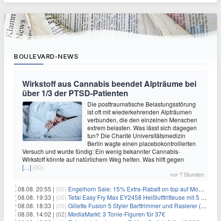
BOULEVARD-NEWS
Wirkstoff aus Cannabis beendet Alpträume bei
über 1/3 der PTSD-Patienten
Die posttraumatische Belastungsstörung
ist oft mit wiederkehrenden Alpträumen
verbunden, die den einzelnen Menschen
extrem belasten. Was lässt sich dagegen
tun? Die Charité Universitätsmedizin
Berlin wagte einen placebokontrollierten
Versuch und wurde fündig: Ein wenig bekannter Cannabis-
Wirkstoff könnte auf natürlichem Weg helfen. Was hilft gegen
[…]
(00)
vor 7 Stunden
08.08. 20:55 |
(00)
Engelhorn Sale: 15% Extra-Rabatt on top auf Mode- und Sport-Artikel
08.08. 19:33 |
(00)
Tefal Easy Fry Max EY2458 Heißluftfritteuse mit 5 Litern für 64,99€
08.08. 18:33 |
(00)
Gillette Fusion 5 Styler Barttrimmer und Rasierer (All in One) für 16€
08.08. 14:02 |
(02)
MediaMarkt: 3 Tonie-Figuren für 37€