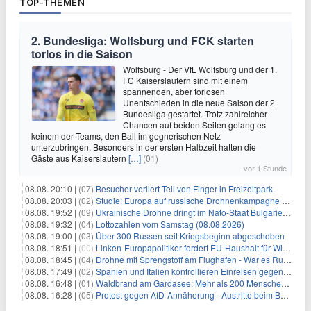
TOP-THEMEN
2. Bundesliga: Wolfsburg und FCK starten
torlos in die Saison
Wolfsburg - Der VfL Wolfsburg und der 1.
FC Kaiserslautern sind mit einem
spannenden, aber torlosen
Unentschieden in die neue Saison der 2.
Bundesliga gestartet. Trotz zahlreicher
Chancen auf beiden Seiten gelang es
keinem der Teams, den Ball im gegnerischen Netz
unterzubringen. Besonders in der ersten Halbzeit hatten die
Gäste aus Kaiserslautern
[…]
(01)
vor 1 Stunde
08.08. 20:10 |
(07)
Besucher verliert Teil von Finger in Freizeitpark
08.08. 20:03 |
(02)
Studie: Europa auf russische Drohnenkampagne unzureichend vorbereitet
08.08. 19:52 |
(09)
Ukrainische Drohne dringt im Nato-Staat Bulgarien ein
08.08. 19:32 |
(04)
Lottozahlen vom Samstag (08.08.2026)
08.08. 19:00 |
(03)
Über 300 Russen seit Kriegsbeginn abgeschoben
08.08. 18:51 |
(00)
Linken-Europapolitiker fordert EU-Haushalt für Wirtschaftsumbau
08.08. 18:45 |
(04)
Drohne mit Sprengstoff am Flughafen - War es Russland?
08.08. 17:49 |
(02)
Spanien und Italien kontrollieren Einreisen gegenseitig
08.08. 16:48 |
(01)
Waldbrand am Gardasee: Mehr als 200 Menschen evakuiert
08.08. 16:28 |
(05)
Protest gegen AfD-Annäherung - Austritte beim BSW Sachsen-Anhalt