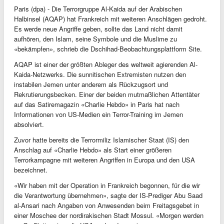
Paris (dpa) - Die Terrorgruppe Al-Kaida auf der Arabischen
Halbinsel (AQAP) hat Frankreich mit weiteren Anschlägen gedroht.
Es werde neue Angriffe geben, sollte das Land nicht damit
aufhören, den Islam, seine Symbole und die Muslime zu
«bekämpfen», schrieb die Dschihad-Beobachtungsplattform Site.
AQAP ist einer der größten Ableger des weltweit agierenden Al-
Kaida-Netzwerks. Die sunnitischen Extremisten nutzen den
instabilen Jemen unter anderem als Rückzugsort und
Rekrutierungsbecken. Einer der beiden mutmaßlichen Attentäter
auf das Satiremagazin «Charlie Hebdo» in Paris hat nach
Informationen von US-Medien ein Terror-Training im Jemen
absolviert.
Zuvor hatte bereits die Terrormiliz Islamischer Staat (IS) den
Anschlag auf «Charlie Hebdo» als Start einer größeren
Terrorkampagne mit weiteren Angriffen in Europa und den USA
bezeichnet.
«Wir haben mit der Operation in Frankreich begonnen, für die wir
die Verantwortung übernehmen», sagte der IS-Prediger Abu Saad
al-Ansari nach Angaben von Anwesenden beim Freitagsgebet in
einer Moschee der nordirakischen Stadt Mossul. «Morgen werden