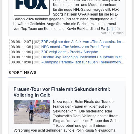
Kommentatoren- und Moderatorenteam
für die neue NFL-Saison vorgestellt. FOX
Sports hat sein On-Air-Team für die NFL-
Saison 2026 bekannt gegeben und setzt dabei weitgehend auf
bewährte Gesichter. Angeführt wird die Berichterstattung erneut
vom Top-Team um Kommentator Kevin Burkhardt und Ex-
[…]
(00)
vor 11 Stunden
08.08. 12:07 |
(02)
ZDF zeigt nur den Auftakt von «The Assassin» im Fernsehen
08.08. 11:38 |
(00)
NBC macht «The Voice» zum Promi-Event
08.08. 11:06 |
(00)
ZDF zeigt vierte «Precht»-Ausgabe
08.08. 11:00 |
(00)
Da'Vine Joy Randolph übernimmt Hauptrolle in starbesetzter schwarzer Komödie
08.08. 10:38 |
(00)
«Camping Paradis» lädt zur süßen Themenwoche ein
SPORT-NEWS
Frauen-Tour vor Finale mit Sekundenkrimi:
Vollering in Gelb
Nizza (dpa) - Beim Finale der Tour de
France der Frauen winkt erneut ein
Sekundenkrimi. Die niederländische
Topfavoritin Demi Vollering hat mit ihrem
Sieg auf der vorletzten Etappe das Gelbe
Trikot erobert und geht mit einem
Vorsprung von acht Sekunden auf die Polin Kasia Niewiadoma