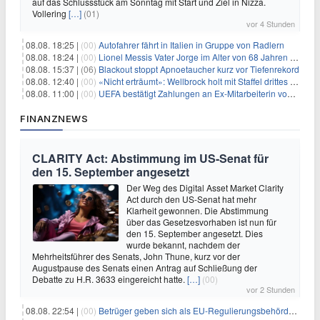
auf das Schlussstück am Sonntag mit Start und Ziel in Nizza.
Vollering
[…]
(01)
vor 4 Stunden
08.08. 18:25 |
(00)
Autofahrer fährt in Italien in Gruppe von Radlern
08.08. 18:24 |
(00)
Lionel Messis Vater Jorge im Alter von 68 Jahren gestorben
08.08. 15:37 |
(06)
Blackout stoppt Apnoetaucher kurz vor Tiefenrekord
08.08. 12:40 |
(00)
«Nicht erträumt»: Wellbrock holt mit Staffel drittes EM-Gold
08.08. 11:00 |
(00)
UEFA bestätigt Zahlungen an Ex-Mitarbeiterin von Infantino
FINANZNEWS
CLARITY Act: Abstimmung im US-Senat für
den 15. September angesetzt
Der Weg des Digital Asset Market Clarity
Act durch den US-Senat hat mehr
Klarheit gewonnen. Die Abstimmung
über das Gesetzesvorhaben ist nun für
den 15. September angesetzt. Dies
wurde bekannt, nachdem der
Mehrheitsführer des Senats, John Thune, kurz vor der
Augustpause des Senats einen Antrag auf Schließung der
Debatte zu H.R. 3633 eingereicht hatte.
[…]
(00)
vor 2 Stunden
08.08. 22:54 |
(00)
Betrüger geben sich als EU-Regulierungsbehörden aus, um Krypto-Nutzer nach MiCA-Deadline ins Visier zu nehmen