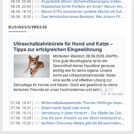
08.08. 20:46 |
(00)
AI-gestützte Bitcoin-Sicherheitskampagne entdeckt fast 5.000 Softwareprobleme in 390 Projekten
08.08. 20:00 |
(00)
Klassisches 60/40-Portfolio am Ende? Warum Anleger jetzt radikal umdenken müssen
08.08. 18:19 |
(00)
Bitcoin-ETFs verzeichnen perfekte Woche mit Zuflüssen auf 3-Monats-Hoch
08.08. 18:00 |
(00)
Das Vermächtnis eines Bankiers: Wie Johann Friedrich Städel sein Imperium unsterblich machte
BUSINESS/PRESSE
Ultraschallzahnbürste für Hund und Katze –
Tipps zur erfolgreichen Eingewöhnung
Mörfelden-Walldorf, 08.08.2026 (lifePR) -
Eine gute Mundhygiene ist für die
Gesundheit deiner Haustiere genauso
wichtig wie für deine eigene. Unsere
emmi-pet Ultraschallzahnbürste bietet
eine sanfte und effektive Lösung zur
Zahnpflege für Hunde und Katzen. Doch wie gewöhnst du deine
tierischen Freunde an unser hochmodernes und sehr
[…]
(00)
vor 15 Stunden
07.08. 16:47 |
(00)
Wirtschaftsstaatssekretär Thomas Dörflinger besucht Handwerksbetrieb im Kammerbezirk Freiburg
07.08. 16:31 |
(00)
Arbeit macht Spaß oder krank
07.08. 16:10 |
(00)
Vernetzung in jeder Hinsicht – Die Städte der Zukunft sind grün-blau
07.08. 15:29 |
(00)
Drei bis zehn Prozent, so viel Strom verbraucht ein Aufzug im Gebäude
07.08. 15:20 |
(00)
Northern Discovery Metals gibt die Börsennotierung an der Frankfurter Wertpapierbörse bekannt