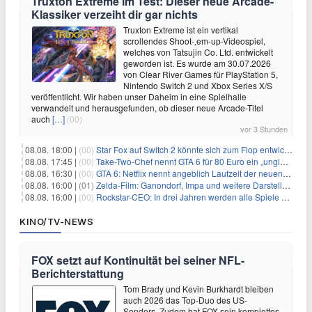
Truxton Extreme im Test: Dieser neue Arcade-
Klassiker verzeiht dir gar nichts
Truxton Extreme ist ein vertikal
scrollendes Shoot-‚em-up-Videospiel,
welches von Tatsujin Co. Ltd. entwickelt
geworden ist. Es wurde am 30.07.2026
von Clear River Games für PlayStation 5,
Nintendo Switch 2 und Xbox Series X/S
veröffentlicht. Wir haben unser Daheim in eine Spielhalle
verwandelt und herausgefunden, ob dieser neue Arcade-Titel
auch
[…]
(00)
vor 3 Stunden
08.08. 18:00 |
(00)
Star Fox auf Switch 2 könnte sich zum Flop entwickeln
08.08. 17:45 |
(00)
Take-Two-Chef nennt GTA 6 für 80 Euro ein „unglaubliches Schnäppchen“
08.08. 16:30 |
(00)
GTA 6: Netflix nennt angeblich Laufzeit der neuen Gameplay-Präsentation
08.08. 16:00 |
(01)
Zelda-Film: Ganondorf, Impa und weitere Darsteller sollen feststehen
08.08. 16:00 |
(00)
Rockstar-CEO: In drei Jahren werden alle Spiele gestreamt
KINO/TV-NEWS
FOX setzt auf Kontinuität bei seiner NFL-
Berichterstattung
Tom Brady und Kevin Burkhardt bleiben
auch 2026 das Top-Duo des US-
Senders. Zudem hat FOX sein komplettes