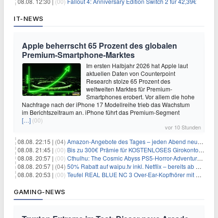
08.08. 12:30 |
(00)
Fallout 4: Anniversary Edition Switch 2 für 42,39€
IT-NEWS
Apple beherrscht 65 Prozent des globalen
Premium-Smartphone-Marktes
Im ersten Halbjahr 2026 hat Apple laut
aktuellen Daten von Counterpoint
Research stolze 65 Prozent des
weltweiten Marktes für Premium-
Smartphones erobert. Vor allem die hohe
Nachfrage nach der iPhone 17 Modellreihe trieb das Wachstum
im Berichtszeitraum an. iPhone führt das Premium-Segment
[…]
(00)
vor 10 Stunden
08.08. 22:15 |
(04)
Amazon-Angebote des Tages – jeden Abend neue Deals zum Stöbern
08.08. 21:45 |
(00)
Bis zu 300€ Prämie für KOSTENLOSES Girokonto bei der Santander – 50€ schon nach 1 Woche!
08.08. 20:57 |
(00)
Cthulhu: The Cosmic Abyss PS5-Horror-Adventure für 27,99€
08.08. 20:57 |
(04)
50% Rabatt auf waipu.tv inkl. Netflix – bereits ab 9€/Monat (statt 17,99€)
08.08. 20:53 |
(00)
Teufel REAL BLUE NC 3 Over-Ear-Kopfhörer mit ANC für 149,99€
GAMING-NEWS