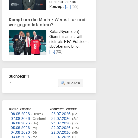
unkompliziertes
Konzept.
[…]
(00)
Kampf um die Macht: Wer ist für und
wer gegen Infantino?
Rabat/Nyon (dpa) -
Gianni Infantino will
nicht als FIFA-Präsident
abtreten und bittet
[…]
(02)
Suchbegriff
suchen
Diese
Woche
Vorletzte
Woche
08.08.2026
26.07.2026
(Heute)
(So)
07.08.2026
25.07.2026
(Gestern)
(Sa)
06.08.2026
24.07.2026
(Do)
(Fr)
05.08.2026
23.07.2026
(Mi)
(Do)
04.08.2026
22.07.2026
(Di)
(Mi)
03.08.2026
21.07.2026
(Mo)
(Di)