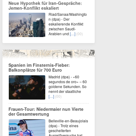
Neue Hypothek für Iran-Gespräche:
Jemen-Konflikt eskaliert
Riad/Sanaa/Washingto
n (dpa) - Der
eskalierende Konflikt
zwischen Saudi-
Arabien und
[…]
(00)
Spanien im Finsternis-Fieber:
Balkonplätze für 700 Euro
Madrid (dpa) - «60
segundos de oro» – 60
goldene Sekunden. So
nennt der staatliche
[…]
(00)
Frauen-Tour: Niedermaier nun Vierte
der Gesamtwertung
Belleville-en-Beaujolais
(dpa) - Trotz eines
gescheiterten
Ausreißversuchs hat