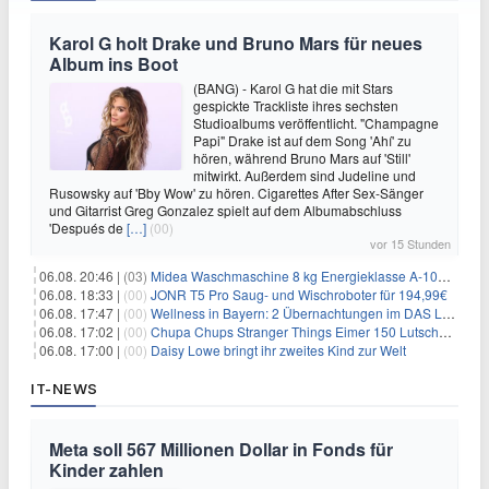
Karol G holt Drake und Bruno Mars für neues
Album ins Boot
(BANG) - Karol G hat die mit Stars
gespickte Trackliste ihres sechsten
Studioalbums veröffentlicht. "Champagne
Papi" Drake ist auf dem Song 'Ahí' zu
hören, während Bruno Mars auf 'Still'
mitwirkt. Außerdem sind Judeline und
Rusowsky auf 'Bby Wow' zu hören. Cigarettes After Sex-Sänger
und Gitarrist Greg Gonzalez spielt auf dem Albumabschluss
'Después de
[…]
(00)
vor 15 Stunden
06.08. 20:46 |
(03)
Midea Waschmaschine 8 kg Energieklasse A-10% 1400 U/Min für 289,97€
06.08. 18:33 |
(00)
JONR T5 Pro Saug- und Wischroboter für 194,99€
06.08. 17:47 |
(00)
Wellness in Bayern: 2 Übernachtungen im DAS LUDWIG Sports Resort inkl. HP + Wellness ab 174€ p.P.
06.08. 17:02 |
(00)
Chupa Chups Stranger Things Eimer 150 Lutscher für 21,95€
06.08. 17:00 |
(00)
Daisy Lowe bringt ihr zweites Kind zur Welt
IT-NEWS
Meta soll 567 Millionen Dollar in Fonds für
Kinder zahlen