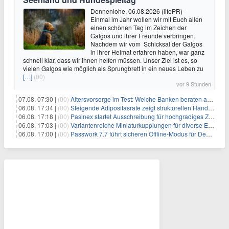
Dennenlohe, 06.08.2026 (lifePR) -
Einmal im Jahr wollen wir mit Euch allen
einen schönen Tag im Zeichen der
Galgos und ihrer Freunde verbringen.
Nachdem wir vom Schicksal der Galgos
in ihrer Heimat erfahren haben, war ganz
schnell klar, dass wir ihnen helfen müssen. Unser Ziel ist es, so
vielen Galgos wie möglich als Sprungbrett in ein neues Leben zu
[…]
(00)
vor 9 Stunden
07.08. 07:30 |
(00)
Altersvorsorge im Test: Welche Banken beraten am besten?
06.08. 17:34 |
(00)
Steigende Adipositasrate zeigt strukturellen Handlungsbedarf bei der Ernährung schulpflichtiger Kinder
06.08. 17:18 |
(00)
Pasinex startet Ausschreibung für hochgradiges Zinksulfidkonzentrat mit Germanium- und Silbergehalten und stellt ein Betriebsupdate bereit
06.08. 17:03 |
(00)
Variantenreiche Miniaturkupplungen für diverse Einsatzbereiche
06.08. 17:00 |
(00)
Passwork 7.7 führt sicheren Offline-Modus für Desktop- und Mobile-Apps ein