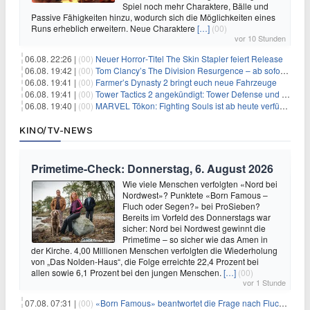
Spiel noch mehr Charaktere, Bälle und
Passive Fähigkeiten hinzu, wodurch sich die Möglichkeiten eines
Runs erheblich erweitern. Neue Charaktere
[…]
(00)
vor 10 Stunden
06.08. 22:26 |
(00)
Neuer Horror‑Titel The Skin Stapler feiert Release
06.08. 19:42 |
(00)
Tom Clancy’s The Division Resurgence – ab sofort für euch verfügbar
06.08. 19:41 |
(00)
Farmer’s Dynasty 2 bringt euch neue Fahrzeuge
06.08. 19:41 |
(00)
Tower Tactics 2 angekündigt: Tower Defense und Deckbuilding Kombo kehrt zurück
06.08. 19:40 |
(00)
MARVEL Tōkon: Fighting Souls ist ab heute verfügbar
KINO/TV-NEWS
Primetime-Check: Donnerstag, 6. August 2026
Wie viele Menschen verfolgten «Nord bei
Nordwest»? Punktete «Born Famous –
Fluch oder Segen?» bei ProSieben?
Bereits im Vorfeld des Donnerstags war
sicher: Nord bei Nordwest gewinnt die
Primetime – so sicher wie das Amen in
der Kirche. 4,00 Millionen Menschen verfolgten die Wiederholung
von „Das Nolden-Haus“, die Folge erreichte 22,4 Prozent bei
allen sowie 6,1 Prozent bei den jungen Menschen.
[…]
(00)
vor 1 Stunde
07.08. 07:31 |
(00)
«Born Famous» beantwortet die Frage nach Fluch oder Segen