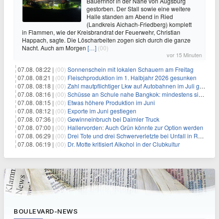
Bauernhof in der Nähe von Augsburg
gestorben. Der Stall sowie eine weitere
Halle standen am Abend in Ried
(Landkreis Aichach-Friedberg) komplett
in Flammen, wie der Kreisbrandrat der Feuerwehr, Christian
Happach, sagte. Die Löscharbeiten zogen sich durch die ganze
Nacht. Auch am Morgen
[…]
(00)
vor 15 Minuten
07.08. 08:22 |
(00)
Sonnenschein mit lokalen Schauern am Freitag
07.08. 08:21 |
(00)
Fleischproduktion im 1. Halbjahr 2026 gesunken
07.08. 08:18 |
(00)
Zahl mautpflichtiger Lkw auf Autobahnen im Juli gestiegen
07.08. 08:16 |
(00)
Schüsse an Schule nahe Bangkok: mindestens sieben Tote
07.08. 08:15 |
(00)
Etwas höhere Produktion im Juni
07.08. 08:12 |
(00)
Exporte im Juni gestiegen
07.08. 07:36 |
(00)
Gewinneinbruch bei Daimler Truck
07.08. 07:00 |
(00)
Hallervorden: Auch Grün könnte zur Option werden
07.08. 06:29 |
(00)
Drei Tote und drei Schwerverletzte bei Unfall in Rheinland-Pfalz
07.08. 06:19 |
(00)
Dr. Motte kritisiert Alkohol in der Clubkultur
BOULEVARD-NEWS