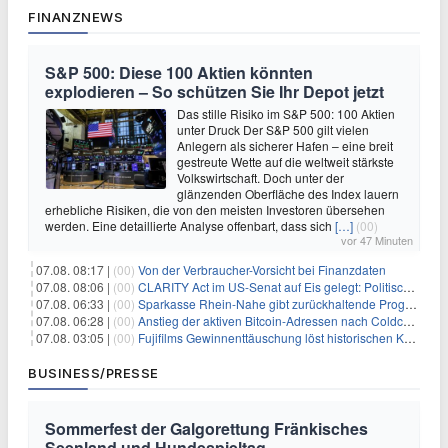
FINANZNEWS
S&P 500: Diese 100 Aktien könnten
explodieren – So schützen Sie Ihr Depot jetzt
Das stille Risiko im S&P 500: 100 Aktien
unter Druck Der S&P 500 gilt vielen
Anlegern als sicherer Hafen – eine breit
gestreute Wette auf die weltweit stärkste
Volkswirtschaft. Doch unter der
glänzenden Oberfläche des Index lauern
erhebliche Risiken, die von den meisten Investoren übersehen
werden. Eine detaillierte Analyse offenbart, dass sich
[…]
(00)
vor 47 Minuten
07.08. 08:17 |
(00)
Von der Verbraucher-Vorsicht bei Finanzdaten
07.08. 08:06 |
(00)
CLARITY Act im US-Senat auf Eis gelegt: Politische Differenzen verzögern Krypto-Gesetzgebung bis September
07.08. 06:33 |
(00)
Sparkasse Rhein-Nahe gibt zurückhaltende Prognose
07.08. 06:28 |
(00)
Anstieg der aktiven Bitcoin-Adressen nach Coldcard-Panik
07.08. 03:05 |
(00)
Fujifilms Gewinnenttäuschung löst historischen Kursrückgang aus
BUSINESS/PRESSE
Sommerfest der Galgorettung Fränkisches
Seenland und Hundespieltag