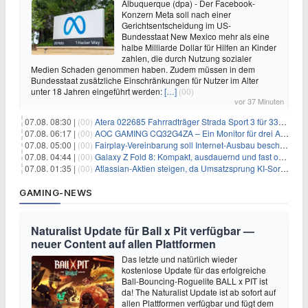
Albuquerque (dpa) - Der Facebook-
Konzern Meta soll nach einer
Gerichtsentscheidung im US-
Bundesstaat New Mexico mehr als eine
halbe Milliarde Dollar für Hilfen an Kinder
zahlen, die durch Nutzung sozialer
Medien Schaden genommen haben. Zudem müssen in dem
Bundesstaat zusätzliche Einschränkungen für Nutzer im Alter
unter 18 Jahren eingeführt werden:
[…]
(00)
vor 37 Minuten
07.08. 08:30 |
(00)
Atera 022685 Fahrradträger Strada Sport 3 für 337,48€
07.08. 06:17 |
(00)
AOC GAMING CQ32G4ZA – Ein Monitor für drei Arten von Spielen
07.08. 05:00 |
(00)
Fairplay-Vereinbarung soll Internet-Ausbau beschleunigen
07.08. 04:44 |
(00)
Galaxy Z Fold 8: Kompakt, ausdauernd und fast ohne Falte
07.08. 01:35 |
(00)
Atlassian-Aktien steigen, da Umsatzsprung KI-Sorgen dämpft
GAMING-NEWS
Naturalist Update für Ball x Pit verfügbar —
neuer Content auf allen Plattformen
Das letzte und natürlich wieder
kostenlose Update für das erfolgreiche
Ball-Bouncing-Roguelite BALL x PIT ist
da! The Naturalist Update ist ab sofort auf
allen Plattformen verfügbar und fügt dem