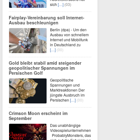
sich
[…]
(03)
Fairplay-Vereinbarung soll Internet-
Ausbau beschleunigen
Berlin (dpa) - Um den
Ausbau von schnellem
Internet und Mobilfunk
in Deutschland zu
[…]
(00)
Gold bleibt stabil amid steigender
geopolitischer Spannungen im
Persischen Golf
Geopolitische
Spannungen und
Marktreaktionen Der
jüngste Ausbruch im
Persischen
[…]
(00)
Crimson Moon erscheint im
September
Das unabhängige
Videospielunternehmen
ProbablyMonsters, das