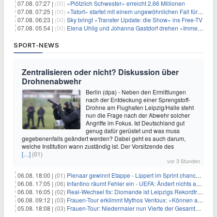
07.08. 07:27 |
(00)
«Plötzlich Schwester» erreicht 2,66 Millionen
07.08. 07:25 |
(00)
«Tatort» startet mit einem ungewöhnlichen Fall für Charlotte Lindholm
07.08. 06:23 |
(00)
Sky bringt «Transfer Update: die Show» ins Free-TV
07.08. 05:54 |
(00)
Elena Uhlig und Johanna Gastdorf drehen «Immer fehlt was»
SPORT-NEWS
Zentralisieren oder nicht? Diskussion über
Drohnenabwehr
Berlin (dpa) - Neben den Ermittlungen
nach der Entdeckung einer Sprengstoff-
Drohne am Flughafen Leipzig/Halle steht
nun die Frage nach der Abwehr solcher
Angriffe im Fokus. Ist Deutschland gut
genug dafür gerüstet und was muss
gegebenenfalls geändert werden? Dabei geht es auch darum,
welche Institution wann zuständig ist. Der Vorsitzende des
[…]
(01)
vor 3 Stunden
06.08. 18:00 |
(01)
Pienaar gewinnt Etappe - Lippert im Sprint chancenlos
06.08. 17:05 |
(06)
Infantino räumt Fehler ein - UEFA: Ändert nichts an Boykott
06.08. 16:05 |
(02)
Real-Wechsel fix: Diomande ist Leipzigs Rekordtransfer
06.08. 09:12 |
(03)
Frauen-Tour erklimmt Mythos Ventoux: «Können alles schaffen»
05.08. 18:08 |
(03)
Frauen-Tour: Niedermaier nun Vierte der Gesamtwertung