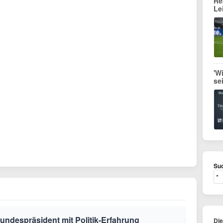
Re
Le
'W
se
Suc
undespräsident mit Politik-Erfahrung
Di