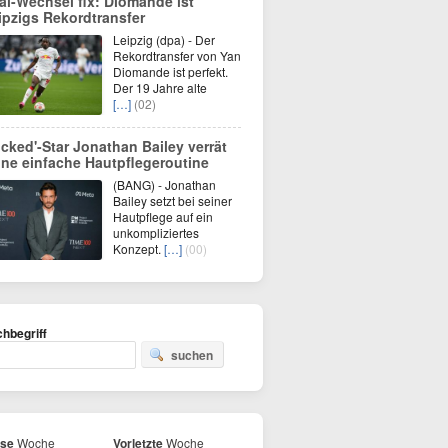
al-Wechsel fix: Diomande ist
ipzigs Rekordtransfer
Leipzig (dpa) - Der
Rekordtransfer von Yan
Diomande ist perfekt.
Der 19 Jahre alte
[…]
(02)
icked'-Star Jonathan Bailey verrät
ine einfache Hautpflegeroutine
(BANG) - Jonathan
Bailey setzt bei seiner
Hautpflege auf ein
unkompliziertes
Konzept.
[…]
(00)
hbegriff
suchen
ese
Woche
Vorletzte
Woche