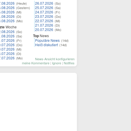
7.08.2026
26.07.2026
(Heute)
(So)
6.08.2026
25.07.2026
(Gestern)
(Sa)
5.08.2026
24.07.2026
(Mi)
(Fr)
4.08.2026
23.07.2026
(Di)
(Do)
3.08.2026
22.07.2026
(Mo)
(Mi)
21.07.2026
(Di)
zte
Woche
20.07.2026
(Mo)
2.08.2026
(So)
Top
News
1.08.2026
(Sa)
1.07.2026
Populäre News
(Fr)
(14d)
0.07.2026
Heiß diskutiert
(Do)
(14d)
9.07.2026
(Mi)
8.07.2026
(Di)
7.07.2026
(Mo)
News-Ansicht konfigurieren
meine Kommentare
|
Ignore
|
Notifies