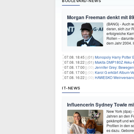
BOULEVARD-NEWS
Morgan Freeman denkt mit 89
(BANG) - Auch w
daran, sich zur 
erfolgreiche Kar
Rollen – darunter
dem Jahr 2004.
07.08. 18:45 |
(01)
Monopoly Harry Potter Ed
07.08. 18:22 |
(01)
Makita DMP180Z Akku-K
07.08. 17:00 |
(00)
Jennifer Grey: Bewegende
07.08. 17:00 |
(00)
Karol G erklärt Album-Ve
07.08. 16:22 |
(00)
HAWESKO Weinversand: 
IT-NEWS
Influencerin Sydney Towle mi
New York (dpa) -
Jahren an den Fo
gekämpft und wir 
Profilen in den 
es dazu. Gebore