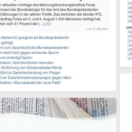
0
ner aktuellen Umfrage des Meinungsforschungsinstituts Forsa
0
rozent der Bundesbürger für das Amt des Bundespräsidenten
0
Erfahrungen in der aktiven Politik. Das berichten die Sender RTL
0
n Auftrag Forsa am 5. und 6. August 1.000 Menschen befragt hat.
0
en sich 31 Prozent der
[…]
(02)
Let
vor 47 Minuten
0
0
n Merkel für geeignet als Bundespräsidentin
3
 gefragt
3
erent zum Geschlecht des Bundespräsidenten
2
ah wehrt sich gegen drohende Sperre
2
und verteidigt Spahn
2
Ultimatum: Grenzkontrollen beenden
n Einführung von Schwerarbeiter-Rente
führt zu Zwischenlandung von Flieger
nt vor Desinformationskampagne gegen Merz
-Arabien: Was bedeutet der neue Pakt?