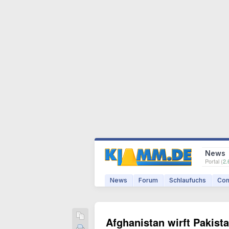
News
Portal (
2.
News
Forum
Schlaufuchs
Com
Afghanistan wirft Pakista