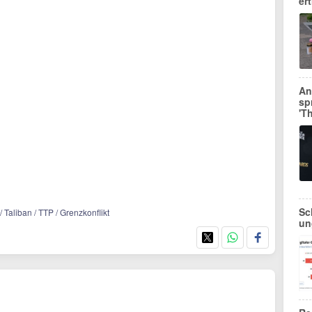
er
An
sp
'T
Sc
/ Taliban / TTP / Grenzkonflikt
un