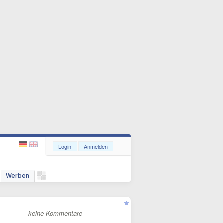
Login
Anmelden
Werben
- keine Kommentare -