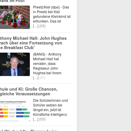
trank im Pool
Preetz/Kiel (dpa) - Das
in Preetz bei Kiel
gefundene Kleinkind ist
ertrunken. Das ist
[…]
(03)
thony Michael Hall: John Hughes
rach über eine Fortsetzung von
he Breakfast Club'
(BANG) - Anthony
Michael Hall hat
verraten, dass
Regisseur John
Hughes bei ihrem
[…]
(00)
hule und KI: Große Chancen,
gleiche Voraussetzungen
Die Schülerinnen und
Schüler setzen sie
längst ein, jetzt ist
Künstliche Intelligenz
[…]
(03)