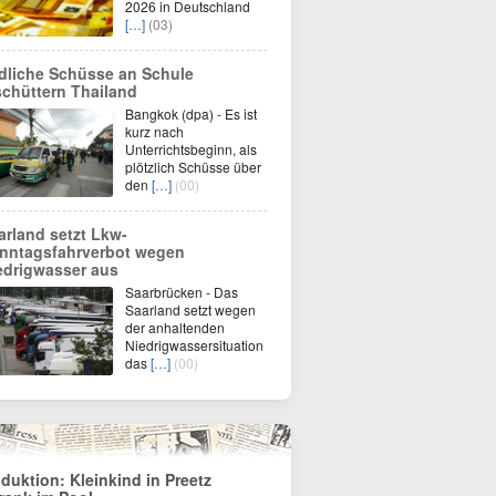
2026 in Deutschland
[…]
(03)
dliche Schüsse an Schule
schüttern Thailand
Bangkok (dpa) - Es ist
kurz nach
Unterrichtsbeginn, als
plötzlich Schüsse über
den
[…]
(00)
arland setzt Lkw-
nntagsfahrverbot wegen
edrigwasser aus
Saarbrücken - Das
Saarland setzt wegen
der anhaltenden
Niedrigwassersituation
das
[…]
(00)
duktion: Kleinkind in Preetz