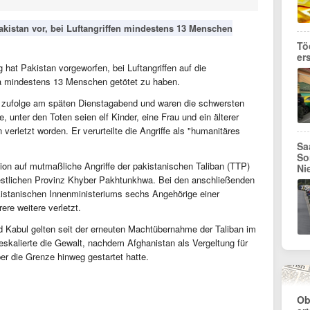
Pakistan vor, bei Luftangriffen mindestens 13 Menschen
Tö
er
 hat Pakistan vorgeworfen, bei Luftangriffen auf die
a mindestens 13 Menschen getötet zu haben.
n zufolge am späten Dienstagabend und waren die schwersten
, unter den Toten seien elf Kinder, eine Frau und ein älterer
verletzt worden. Er verurteilte die Angriffe als "humanitäres
Sa
So
tion auf mutmaßliche Angriffe der pakistanischen Taliban (TTP)
Ni
westlichen Provinz Khyber Pakhtunkhwa. Bei den anschließenden
stanischen Innenministeriums sechs Angehörige einer
ere weitere verletzt.
Kabul gelten seit der erneuten Machtübernahme der Taliban im
skalierte die Gewalt, nachdem Afghanistan als Vergeltung für
ber die Grenze hinweg gestartet hatte.
Ob