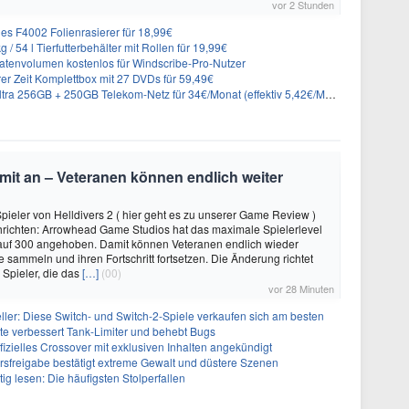
vor 2 Stunden
es F4002 Folienrasierer für 18,99€
 54 l Tierfutterbehälter mit Rollen für 19,99€
atenvolumen kostenlos für Windscribe-Pro-Nutzer
er Zeit Komplettbox mit 27 DVDs für 59,49€
a 256GB + 250GB Telekom-Netz für 34€/Monat (effektiv 5,42€/Monat)
imit an – Veteranen können endlich weiter
Spieler von Helldivers 2 ( hier geht es zu unserer Game Review )
hrichten: Arrowhead Game Studios hat das maximale Spielerlevel
0 auf 300 angehoben. Damit können Veteranen endlich wieder
 sammeln und ihren Fortschritt fortsetzen. Die Änderung richtet
 Spieler, die das
[…]
(00)
vor 28 Minuten
eller: Diese Switch- und Switch-2-Spiele verkaufen sich am besten
te verbessert Tank-Limiter und behebt Bugs
ffizielles Crossover mit exklusiven Inhalten angekündigt
ersfreigabe bestätigt extreme Gewalt und düstere Szenen
g lesen: Die häufigsten Stolperfallen