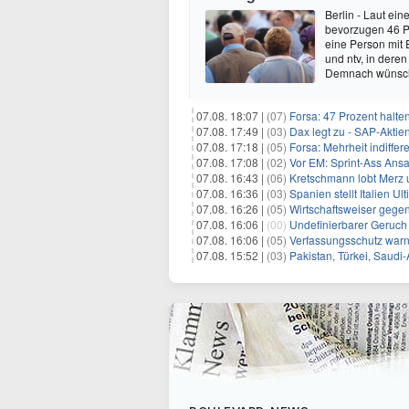
Berlin - Laut ei
bevorzugen 46 P
eine Person mit 
und ntv, in dere
Demnach wünsch
07.08. 18:07 |
(07)
Forsa: 47 Prozent halte
07.08. 17:49 |
(03)
Dax legt zu - SAP-Aktien
07.08. 17:18 |
(05)
Forsa: Mehrheit indiff
07.08. 17:08 |
(02)
Vor EM: Sprint-Ass Ans
07.08. 16:43 |
(06)
Kretschmann lobt Merz 
07.08. 16:36 |
(03)
Spanien stellt Italien 
07.08. 16:26 |
(05)
Wirtschaftsweiser gege
07.08. 16:06 |
(00)
Undefinierbarer Geruch 
07.08. 16:06 |
(05)
Verfassungsschutz war
07.08. 15:52 |
(03)
Pakistan, Türkei, Saudi