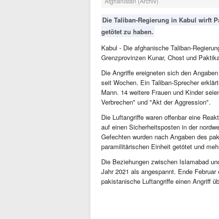
Afghanistan (Archiv)
Die Taliban-Regierung in Kabul wirft 
getötet zu haben.
Kabul - Die afghanische Taliban-Regierung
Grenzprovinzen Kunar, Chost und Paktik
Die Angriffe ereigneten sich den Angabe
seit Wochen. Ein Taliban-Sprecher erklärte
Mann. 14 weitere Frauen und Kinder seien 
Verbrechen" und "Akt der Aggression".
Die Luftangriffe waren offenbar eine Reak
auf einen Sicherheitsposten in der nord
Gefechten wurden nach Angaben des paki
paramilitärischen Einheit getötet und mehr
Die Beziehungen zwischen Islamabad und 
Jahr 2021 als angespannt. Ende Februar e
pakistanische Luftangriffe einen Angriff ü