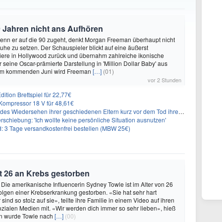
 Jahren nicht ans Aufhören
enn er auf die 90 zugeht, denkt Morgan Freeman überhaupt nicht
Ruhe zu setzen. Der Schauspieler blickt auf eine äußerst
riere in Hollywood zurück und übernahm zahlreiche ikonische
 seine Oscar-prämierte Darstellung in 'Million Dollar Baby' aus
 Im kommenden Juni wird Freeman
[…]
(01)
vor 2 Stunden
ition Brettspiel für 22,77€
ompressor 18 V für 48,61€
s Wiedersehen ihrer geschiedenen Eltern kurz vor dem Tod ihrer Mutter
rschiebung: 'Ich wollte keine persönliche Situation ausnutzen'
3 Tage versandkostenfrei bestellen (MBW 25€)
t 26 an Krebs gestorben
 Die amerikanische Influencerin Sydney Towle ist im Alter von 26
lgen einer Krebserkrankung gestorben. «Sie hat sehr hart
sind so stolz auf sie», teilte ihre Familie in einem Video auf ihren
sozialen Medien mit. «Wir werden dich immer so sehr lieben», hieß
n wurde Towle nach
[…]
(00)