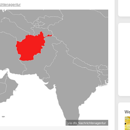
ichtenagentur
We
via dts Nachrichtenagentur