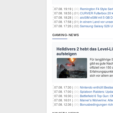
07.08. 19:19 |
(00)
Remington F4 Style Seri
07.08. 18:55 |
(01)
CURVER Futterbox 20 kg /
07.08. 18:28 |
(00)
aloSIM eSIM mit 5 GB D
07.08. 17:58 |
(01)
In einem Land vor unser
07.08. 17:26 |
(02)
Samsung Galaxy S26 Ultr
GAMING-NEWS
Helldivers 2 hebt das Level-L
aufsteigen
Für langjährige 
gibt es gute Nac
offiziell von 15
Erfahrungspunkte
sich vor allem an
07.08. 17:30 |
(00)
Nintendo enthüllt Bests
07.08. 17:00 |
(00)
Splatoon Raiders: Upda
07.08. 16:30 |
(00)
Battlefield 6 Top Gun: O
07.08. 16:01 |
(00)
Marvel’s Wolverine: Alt
07.08. 12:36 |
(00)
Bonusbedingungen richti