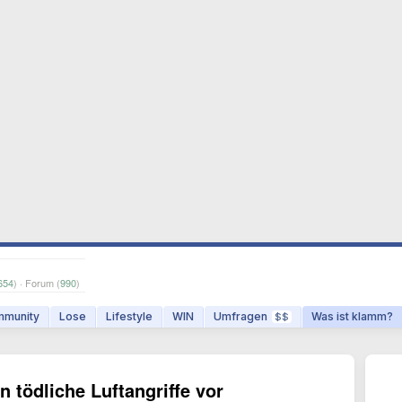
654
) · Forum (
990
)
munity
Lose
Lifestyle
WIN
Umfragen
Was ist klamm?
$$
n tödliche Luftangriffe vor