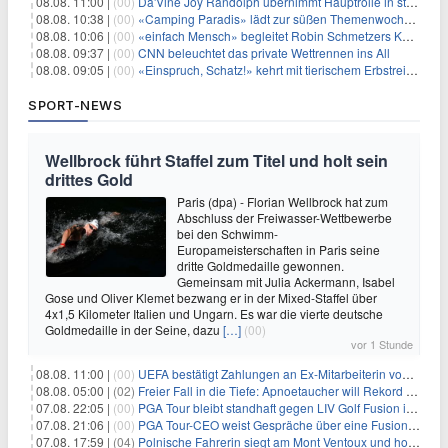
08.08. 11:00 |
(00)
Da'Vine Joy Randolph übernimmt Hauptrolle in starbesetzter schwarzer Komödie
08.08. 10:38 |
(00)
«Camping Paradis» lädt zur süßen Themenwoche ein
08.08. 10:06 |
(00)
«einfach Mensch» begleitet Robin Schmetzers Kampf gegen eine seltene Krankheit
08.08. 09:37 |
(00)
CNN beleuchtet das private Wettrennen ins All
08.08. 09:05 |
(00)
«Einspruch, Schatz!» kehrt mit tierischem Erbstreit zurück
SPORT-NEWS
Wellbrock führt Staffel zum Titel und holt sein
drittes Gold
Paris (dpa) - Florian Wellbrock hat zum
Abschluss der Freiwasser-Wettbewerbe
bei den Schwimm-
Europameisterschaften in Paris seine
dritte Goldmedaille gewonnen.
Gemeinsam mit Julia Ackermann, Isabel
Gose und Oliver Klemet bezwang er in der Mixed-Staffel über
4x1,5 Kilometer Italien und Ungarn. Es war die vierte deutsche
Goldmedaille in der Seine, dazu
[…]
(00)
vor 1 Stunde
08.08. 11:00 |
(00)
UEFA bestätigt Zahlungen an Ex-Mitarbeiterin von Infantino
08.08. 05:00 |
(02)
Freier Fall in die Tiefe: Apnoetaucher will Rekord brechen
07.08. 22:05 |
(00)
PGA Tour bleibt standhaft gegen LIV Golf Fusion in einem sich wandelnden Sportumfeld
07.08. 21:06 |
(00)
PGA Tour-CEO weist Gespräche über eine Fusion mit LIV Golf zurück und bekräftigt die Wettbewerbslandschaft
07.08. 17:59 |
(04)
Polnische Fahrerin siegt am Mont Ventoux und holt Tour-Gelb