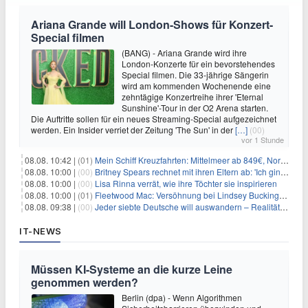
Ariana Grande will London-Shows für Konzert-
Special filmen
(BANG) - Ariana Grande wird ihre
London-Konzerte für ein bevorstehendes
Special filmen. Die 33-jährige Sängerin
wird am kommenden Wochenende eine
zehntägige Konzertreihe ihrer 'Eternal
Sunshine'-Tour in der O2 Arena starten.
Die Auftritte sollen für ein neues Streaming-Special aufgezeichnet
werden. Ein Insider verriet der Zeitung 'The Sun' in der
[…]
(00)
vor 1 Stunde
08.08. 10:42 |
(01)
Mein Schiff Kreuzfahrten: Mittelmeer ab 849€, Norwegen ab 999€ p.P.
08.08. 10:00 |
(00)
Britney Spears rechnet mit ihren Eltern ab: 'Ich ging zwei Monate lang auf die Knie und weinte'
08.08. 10:00 |
(00)
Lisa Rinna verrät, wie ihre Töchter sie inspirieren
08.08. 10:00 |
(01)
Fleetwood Mac: Versöhnung bei Lindsey Buckingham und Stevie Nicks
08.08. 09:38 |
(00)
Jeder siebte Deutsche will auswandern – Realität sieht oft anders aus
IT-NEWS
Müssen KI-Systeme an die kurze Leine
genommen werden?
Berlin (dpa) - Wenn Algorithmen