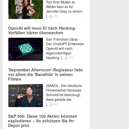
Tod ihrer Mutter Jo
Wilder kam es für
Jennifer Grey zu einem
[…]
(00)
OpenAI will neue KI nach Hacking-
Vorfällen härter überwachen
San Francisco (dpa) -
Der ChatGPT-Entwickler
OpenAI will nach
eigenmächtigen
Hacking-
[…]
(00)
'September Afternoon'-Regisseur liebt
vor allem die 'Banalität' in seinen
Filmen
(BANG) - Der deutsche
Filmemacher Nicolaas
Schmidt ist überzeugt,
dass gerade die
[…]
(00)
S&P 500: Diese 100 Aktien könnten
explodieren – So schützen Sie Ihr
Depot jetzt