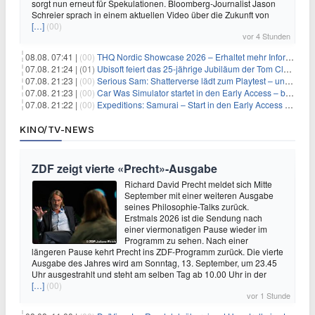
sorgt nun erneut für Spekulationen. Bloomberg-Journalist Jason
Schreier sprach in einem aktuellen Video über die Zukunft von
[…]
(00)
vor 4 Stunden
08.08. 07:41 |
(00)
THQ Nordic Showcase 2026 – Erhaltet mehr Informationen
07.08. 21:24 |
(01)
Ubisoft feiert das 25-jährige Jubiläum der Tom Clancy’s Ghost Recon-Reihe
07.08. 21:23 |
(00)
Serious Sam: Shatterverse lädt zum Playtest – und erscheint schon bald!
07.08. 21:23 |
(00)
Car Was Simulator startet in den Early Access – bald gehts los!
07.08. 21:22 |
(00)
Expeditions: Samurai – Start in den Early Access ab heute im feudalen Japan
KINO/TV-NEWS
ZDF zeigt vierte «Precht»-Ausgabe
Richard David Precht meldet sich Mitte
September mit einer weiteren Ausgabe
seines Philosophie-Talks zurück.
Erstmals 2026 ist die Sendung nach
einer viermonatigen Pause wieder im
Programm zu sehen. Nach einer
längeren Pause kehrt Precht ins ZDF-Programm zurück. Die vierte
Ausgabe des Jahres wird am Sonntag, 13. September, um 23.45
Uhr ausgestrahlt und steht am selben Tag ab 10.00 Uhr in der
[…]
(00)
vor 1 Stunde