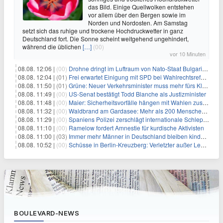
das Bild. Einige Quellwolken entstehen
vor allem über den Bergen sowie im
Norden und Nordosten. Am Samstag
setzt sich das ruhige und trockene Hochdruckwetter in ganz
Deutschland fort. Die Sonne scheint weitgehend ungehindert,
während die üblichen
[…]
(00)
vor 10 Minuten
08.08. 12:06 |
(00)
Drohne dringt im Luftraum von Nato-Staat Bulgarien ein
08.08. 12:04 |
(01)
Frei erwartet Einigung mit SPD bei Wahlrechtsreform
08.08. 11:50 |
(01)
Grüne: Neuer Verkehrsminister muss mehr fürs Klima tun
08.08. 11:49 |
(00)
US-Senat bestätigt Todd Blanche als Justizminister
08.08. 11:48 |
(00)
Maier: Sicherheitsvorfälle hängen mit Wahlen zusammen
08.08. 11:32 |
(00)
Waldbrand am Gardasee: Mehr als 200 Menschen evakuiert
08.08. 11:29 |
(00)
Spaniens Polizei zerschlägt internationale Schlepperbande
08.08. 11:10 |
(00)
Ramelow fordert Amnestie für kurdische Aktivisten
08.08. 11:00 |
(03)
Immer mehr Männer in Deutschland bleiben kinderlos
08.08. 10:52 |
(00)
Schüsse in Berlin-Kreuzberg: Verletzter außer Lebensgefahr
BOULEVARD-NEWS