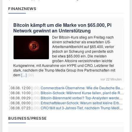
FINANZNEWS
Bitcoin kämpft um die Marke von $65.000, Pi
Network gewinnt an Unterstützung
Der Bitcoin-Kurs stieg am Freitag nach
einem schwächer als erwarteten US-
Arbeitsmarktbericht auf $65.400, verlor
jedoch an Schwung und pendelte sich
bei etwa $65.000 ein. Die meisten
großen Altcoins verzeichneten leichte
Kursgewinne, mit Ausnahme von HYPE und CRO. Letzterer fiel
stark, nachdem die Trump Media Group ihre Partnerschaften mit
dem
[…]
(00)
vor 22 Minuten
08.08. 12:00 |
(00)
Commerzbank-Übernahme: Wie die Deutsche Bank im Schatten zum großen Gewinner wird
08.08. 10:00 |
(00)
Bitcoin-Schock: Während Kurse fallen, plant die Regierung die Steuer-Bombe
08.08. 09:29 |
(00)
Bitcoin-Bärenmarkt vorbei? Top-Analysten werden optimistisch, aber die Geschichte sagt etwas anderes
08.08. 09:00 |
(00)
Erbschaftsteuer-Schock: Warum selbst kleine Erbschaften den Fiskus Millionen kosten
08.08. 07:23 |
(00)
CRO fällt auf 3-Jahres-Tief, nachdem Trump Media zwei große Crypto.com-Deals storniert
BUSINESS/PRESSE