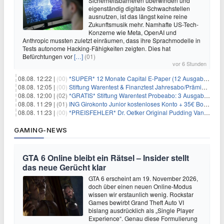
Sicherheitsbarrieren überwinden und
eigenständig digitale Schwachstellen
ausnutzen, ist das längst keine reine
Zukunftsmusik mehr. Namhafte US-Tech-
Konzerne wie Meta, OpenAI und
Anthropic mussten zuletzt einräumen, dass ihre Sprachmodelle in
Tests autonome Hacking-Fähigkeiten zeigten. Dies hat
Befürchtungen vor
[…]
(01)
vor 6 Stunden
08.08. 12:22 |
(00)
*SUPER* 12 Monate Capital E-Paper (12 Ausgaben) für NUR 7€ (statt 80,04€)
08.08. 12:05 |
(00)
Stiftung Warentest & Finanztest Jahresabo/Prämienabo für 35€ + Buchprämie
08.08. 12:00 |
(02)
*GRATIS* Stiftung Warentest Probeabo: 3 Ausgaben gratis im Wert von 25,20€
08.08. 11:29 |
(01)
ING Girokonto Junior kostenloses Konto + 35€ Bonus
08.08. 11:23 |
(00)
*PREISFEHLER* Dr. Oetker Original Pudding Vanille 22er-Pack für 2,97€
GAMING-NEWS
GTA 6 Online bleibt ein Rätsel – Insider stellt
das neue Gerücht klar
GTA 6 erscheint am 19. November 2026,
doch über einen neuen Online-Modus
wissen wir erstaunlich wenig. Rockstar
Games bewirbt Grand Theft Auto VI
bislang ausdrücklich als „Single Player
Experience“. Genau diese Formulierung