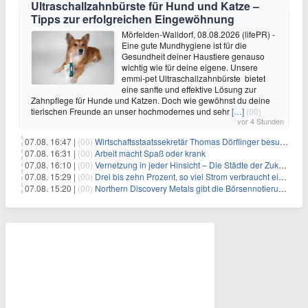
Ultraschallzahnbürste für Hund und Katze –
Tipps zur erfolgreichen Eingewöhnung
Mörfelden-Walldorf, 08.08.2026 (lifePR) -
Eine gute Mundhygiene ist für die
Gesundheit deiner Haustiere genauso
wichtig wie für deine eigene. Unsere
emmi-pet Ultraschallzahnbürste bietet
eine sanfte und effektive Lösung zur
Zahnpflege für Hunde und Katzen. Doch wie gewöhnst du deine
tierischen Freunde an unser hochmodernes und sehr
[…]
(00)
vor 4 Stunden
07.08. 16:47 |
(00)
Wirtschaftsstaatssekretär Thomas Dörflinger besucht Handwerksbetrieb im Kammerbezirk Freiburg
07.08. 16:31 |
(00)
Arbeit macht Spaß oder krank
07.08. 16:10 |
(00)
Vernetzung in jeder Hinsicht – Die Städte der Zukunft sind grün-blau
07.08. 15:29 |
(00)
Drei bis zehn Prozent, so viel Strom verbraucht ein Aufzug im Gebäude
07.08. 15:20 |
(00)
Northern Discovery Metals gibt die Börsennotierung an der Frankfurter Wertpapierbörse bekannt