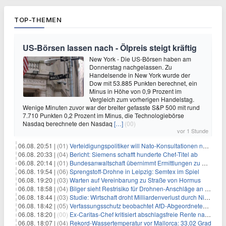
TOP-THEMEN
US-Börsen lassen nach - Ölpreis steigt kräftig
New York - Die US-Börsen haben am
Donnerstag nachgelassen. Zu
Handelsende in New York wurde der
Dow mit 53.885 Punkten berechnet, ein
Minus in Höhe von 0,9 Prozent im
Vergleich zum vorherigen Handelstag.
Wenige Minuten zuvor war der breiter gefasste S&P 500 mit rund
7.710 Punkten 0,2 Prozent im Minus, die Technologiebörse
Nasdaq berechnete den Nasdaq
[…]
(00)
vor 1 Stunde
06.08. 20:51 |
(01)
Verteidigungspolitiker will Nato-Konsultationen nach Drohnenfund
06.08. 20:33 |
(04)
Bericht: Siemens schafft hunderte Chef-Titel ab
06.08. 20:14 |
(01)
Bundesanwaltschaft übernimmt Ermittlungen zu Drohnenvorfall
06.08. 19:54 |
(06)
Sprengstoff-Drohne in Leipzig: Semtex im Spiel
06.08. 19:20 |
(03)
Warten auf Vereinbarung zu Straße von Hormus
06.08. 18:58 |
(04)
Bilger sieht Restrisiko für Drohnen-Anschläge an Flughäfen
06.08. 18:44 |
(03)
Studie: Wirtschaft droht Milliardenverlust durch Niedrigwasser
06.08. 18:42 |
(05)
Verfassungsschutz beobachtet AfD-Abgeordneten Nolte
06.08. 18:20 |
(00)
Ex-Caritas-Chef kritisiert abschlagsfreie Rente nach 45 Jahren
06.08. 18:07 |
(04)
Rekord-Wassertemperatur vor Mallorca: 33,02 Grad