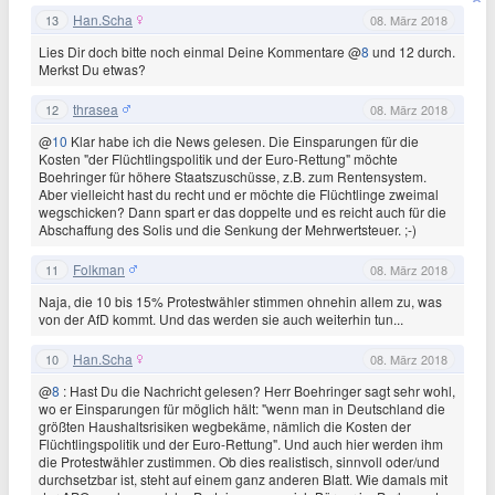
Han.Scha
13
08. März 2018
Lies Dir doch bitte noch einmal Deine Kommentare @
8
und 12 durch.
Merkst Du etwas?
thrasea
12
08. März 2018
@
10
Klar habe ich die News gelesen. Die Einsparungen für die
Kosten "der Flüchtlingspolitik und der Euro-Rettung" möchte
Boehringer für höhere Staatszuschüsse, z.B. zum Rentensystem.
Aber vielleicht hast du recht und er möchte die Flüchtlinge zweimal
wegschicken? Dann spart er das doppelte und es reicht auch für die
Abschaffung des Solis und die Senkung der Mehrwertsteuer. ;-)
Folkman
11
08. März 2018
Naja, die 10 bis 15% Protestwähler stimmen ohnehin allem zu, was
von der AfD kommt. Und das werden sie auch weiterhin tun...
Han.Scha
10
08. März 2018
@
8
: Hast Du die Nachricht gelesen? Herr Boehringer sagt sehr wohl,
wo er Einsparungen für möglich hält: "wenn man in Deutschland die
größten Haushaltsrisiken wegbekäme, nämlich die Kosten der
Flüchtlingspolitik und der Euro-Rettung". Und auch hier werden ihm
die Protestwähler zustimmen. Ob dies realistisch, sinnvoll oder/und
durchsetzbar ist, steht auf einem ganz anderen Blatt. Wie damals mit