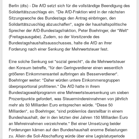
Berlin (dts) - Die AfD setzt sich für die vollständige Beendigung des
Solidaritätszuschlags ein. "Die AfD-Fraktion wird in der nächsten
Sitzungswoche des Bundestags den Antrag einbringen, den
Solidaritätszuschlag abzuschaffen", sagte der haushaltspolitische
Sprecher der AfD-Bundestagsfraktion, Peter Boehringer, der "Welt"
(Freitagsausgabe). Zudem, so der Vorsitzende des
Bundestagshaushaltsausschusses, halte die AfD an ihrer
Forderung nach einer Senkung der Mehrwertsteuer fest.
Eine solche Senkung sei "sozial gerecht", da die Mehrwertsteuer
den Konsum betreffe, "für den Geringverdiener einen wesentlich
größeren Einkommensanteil aufbringen als Besserverdiener".
Boehringer weiter: "Daher würden untere Einkommensgruppen
überproportional profitieren." Die AfD hatte in ihrem
Bundestagswahlprogramm eine Mehrwertsteuersenkung um sieben
Prozentpunkte gefordert, was Steuermindereinnahmen von jährlich
mehr als 50 Milliarden Euro entsprechen würde. "Diese 50
Milliarden", so Boehringer, "sind problemlos darstellbar in einem
Bundeshaushalt, der in den letzten drei Jahren 150 Milliarden Euro
an Mehreinnahmen verzeichnete." Bei einer Umsetzung beider
Forderungen kämen auf den Bundeshaushalt enorme Belastungen
zu. Allein die Soli-Abschaffung würde über eine Legislaturperiode