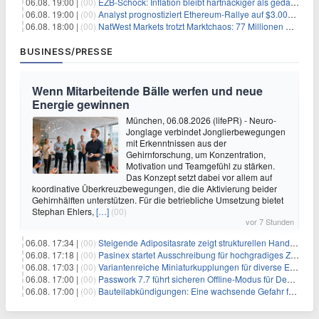
06.08. 19:00 |
(00)
EZB-Schock: Inflation bleibt hartnäckiger als gedacht – 2027 wird zum kritischen Test
06.08. 19:00 |
(00)
Analyst prognostiziert Ethereum-Rallye auf $3.000 nach entscheidendem On-Chain-Ausbruch
06.08. 18:00 |
(00)
NatWest Markets trotzt Marktchaos: 77 Millionen Pfund Gewinn im ersten Halbjahr
BUSINESS/PRESSE
Wenn Mitarbeitende Bälle werfen und neue
Energie gewinnen
München, 06.08.2026 (lifePR) - Neuro-
Jonglage verbindet Jonglierbewegungen
mit Erkenntnissen aus der
Gehirnforschung, um Konzentration,
Motivation und Teamgefühl zu stärken.
Das Konzept setzt dabei vor allem auf
koordinative Überkreuzbewegungen, die die Aktivierung beider
Gehirnhälften unterstützen. Für die betriebliche Umsetzung bietet
Stephan Ehlers,
[…]
(00)
vor 7 Stunden
06.08. 17:34 |
(00)
Steigende Adipositasrate zeigt strukturellen Handlungsbedarf bei der Ernährung schulpflichtiger Kinder
06.08. 17:18 |
(00)
Pasinex startet Ausschreibung für hochgradiges Zinksulfidkonzentrat mit Germanium- und Silbergehalten und stellt ein Betriebsupdate bereit
06.08. 17:03 |
(00)
Variantenreiche Miniaturkupplungen für diverse Einsatzbereiche
06.08. 17:00 |
(00)
Passwork 7.7 führt sicheren Offline-Modus für Desktop- und Mobile-Apps ein
06.08. 17:00 |
(00)
Bauteilabkündigungen: Eine wachsende Gefahr für industrielle Elektroniksysteme