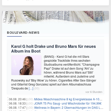
BOULEVARD-NEWS
Karol G holt Drake und Bruno Mars für neues
Album ins Boot
(BANG) - Karol G hat die mit Stars
gespickte Trackliste ihres sechsten
Studioalbums veröffentlicht. "Champagne
Papi" Drake ist auf dem Song 'Ahí' zu
hören, während Bruno Mars auf 'Still'
mitwirkt. Außerdem sind Judeline und
Rusowsky auf 'Bby Wow' zu hören. Cigarettes After Sex-Sänger
und Gitarrist Greg Gonzalez spielt auf dem Albumabschluss
'Después de
[…]
(00)
vor 6 Stunden
06.08. 20:46 |
(00)
Midea Waschmaschine 8 kg Energieklasse A-10% 1400 U/Min für 289,97€
06.08. 18:33 |
(00)
JONR T5 Pro Saug- und Wischroboter für 194,99€
06.08. 17:47 |
(00)
Wellness in Bayern: 2 Übernachtungen im DAS LUDWIG Sports Resort inkl. HP + Wellness ab 174€ p.P.