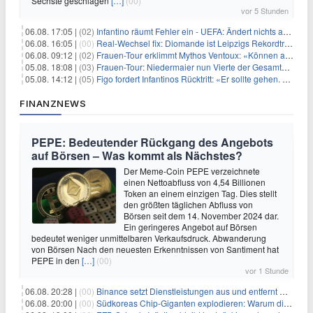
Sechste geschlagen
[…]
(00)
vor 5 Stunden
06.08. 17:05 |
(02)
Infantino räumt Fehler ein - UEFA: Ändert nichts an Boykott
06.08. 16:05 |
(00)
Real-Wechsel fix: Diomande ist Leipzigs Rekordtransfer
06.08. 09:12 |
(02)
Frauen-Tour erklimmt Mythos Ventoux: «Können alles schaffen»
05.08. 18:08 |
(03)
Frauen-Tour: Niedermaier nun Vierte der Gesamtwertung
05.08. 14:12 |
(05)
Figo fordert Infantinos Rücktritt: «Er sollte gehen. Jetzt»
FINANZNEWS
PEPE: Bedeutender Rückgang des Angebots
auf Börsen – Was kommt als Nächstes?
Der Meme-Coin PEPE verzeichnete
einen Nettoabfluss von 4,54 Billionen
Token an einem einzigen Tag. Dies stellt
den größten täglichen Abfluss von
Börsen seit dem 14. November 2024 dar.
Ein geringeres Angebot auf Börsen
bedeutet weniger unmittelbaren Verkaufsdruck. Abwanderung
von Börsen Nach den neuesten Erkenntnissen von Santiment hat
PEPE in den
[…]
(00)
vor 1 Stunde
06.08. 20:28 |
(00)
Binance setzt Dienstleistungen aus und entfernt mehrere Krypto-Paare: Wer ist betroffen?
06.08. 20:00 |
(00)
Südkoreas Chip-Giganten explodieren: Warum dieser Rekord-Tag die KI-Branche erschüttert