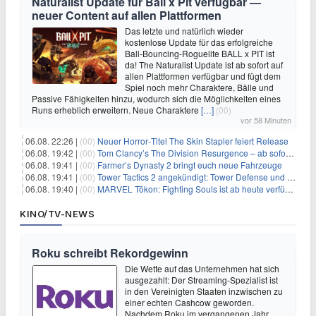
Naturalist Update für Ball x Pit verfügbar —
neuer Content auf allen Plattformen
Das letzte und natürlich wieder
kostenlose Update für das erfolgreiche
Ball-Bouncing-Roguelite BALL x PIT ist
da! The Naturalist Update ist ab sofort auf
allen Plattformen verfügbar und fügt dem
Spiel noch mehr Charaktere, Bälle und
Passive Fähigkeiten hinzu, wodurch sich die Möglichkeiten eines
Runs erheblich erweitern. Neue Charaktere
[…]
(00)
vor 58 Minuten
06.08. 22:26 |
(00)
Neuer Horror‑Titel The Skin Stapler feiert Release
06.08. 19:42 |
(00)
Tom Clancy’s The Division Resurgence – ab sofort für euch verfügbar
06.08. 19:41 |
(00)
Farmer’s Dynasty 2 bringt euch neue Fahrzeuge
06.08. 19:41 |
(00)
Tower Tactics 2 angekündigt: Tower Defense und Deckbuilding Kombo kehrt zurück
06.08. 19:40 |
(00)
MARVEL Tōkon: Fighting Souls ist ab heute verfügbar
KINO/TV-NEWS
Roku schreibt Rekordgewinn
Die Wette auf das Unternehmen hat sich
ausgezahlt: Der Streaming-Spezialist ist
in den Vereinigten Staaten inzwischen zu
einer echten Cashcow geworden.
Nachdem Roku im vergangenen Jahr