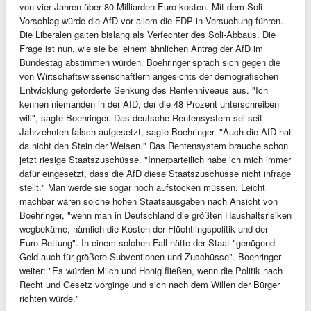
von vier Jahren über 80 Milliarden Euro kosten. Mit dem Soli-
Vorschlag würde die AfD vor allem die FDP in Versuchung führen.
Die Liberalen galten bislang als Verfechter des Soli-Abbaus. Die
Frage ist nun, wie sie bei einem ähnlichen Antrag der AfD im
Bundestag abstimmen würden. Boehringer sprach sich gegen die
von Wirtschaftswissenschaftlern angesichts der demografischen
Entwicklung geforderte Senkung des Rentenniveaus aus. "Ich
kennen niemanden in der AfD, der die 48 Prozent unterschreiben
will", sagte Boehringer. Das deutsche Rentensystem sei seit
Jahrzehnten falsch aufgesetzt, sagte Boehringer. "Auch die AfD hat
da nicht den Stein der Weisen." Das Rentensystem brauche schon
jetzt riesige Staatszuschüsse. "Innerparteilich habe ich mich immer
dafür eingesetzt, dass die AfD diese Staatszuschüsse nicht infrage
stellt." Man werde sie sogar noch aufstocken müssen. Leicht
machbar wären solche hohen Staatsausgaben nach Ansicht von
Boehringer, "wenn man in Deutschland die größten Haushaltsrisiken
wegbekäme, nämlich die Kosten der Flüchtlingspolitik und der
Euro-Rettung". In einem solchen Fall hätte der Staat "genügend
Geld auch für größere Subventionen und Zuschüsse". Boehringer
weiter: "Es würden Milch und Honig fließen, wenn die Politik nach
Recht und Gesetz vorginge und sich nach dem Willen der Bürger
richten würde."