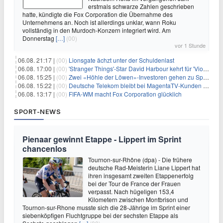
erstmals schwarze Zahlen geschrieben
hatte, kündigte die Fox Corporation die Übernahme des
Unternehmens an. Noch ist allerdings unklar, wann Roku
vollständig in den Murdoch-Konzern integriert wird. Am
Donnerstag
[…]
(00)
vor 1 Stunde
06.08. 21:17 |
(00)
Lionsgate ächzt unter der Schuldenlast
06.08. 17:00 |
(00)
'Stranger Things'-Star David Harbour kehrt für 'Violent Night 2' zurück – Kristen Bell stößt zur Besetzung
06.08. 15:25 |
(00)
Zwei «Höhle der Löwen»-Investoren gehen zu Springer
06.08. 15:22 |
(00)
Deutsche Telekom bleibt bei MagentaTV-Kunden vage
06.08. 13:17 |
(00)
FIFA-WM macht Fox Corporation glücklich
SPORT-NEWS
Pienaar gewinnt Etappe - Lippert im Sprint
chancenlos
Tournon-sur-Rhône (dpa) - Die frühere
deutsche Rad-Meisterin Liane Lippert hat
ihren insgesamt zweiten Etappenerfolg
bei der Tour de France der Frauen
verpasst. Nach hügeligen 153,4
Kilometern zwischen Montbrison und
Tournon-sur-Rhone musste sich die 28-Jährige im Sprint einer
siebenköpfigen Fluchtgruppe bei der sechsten Etappe als