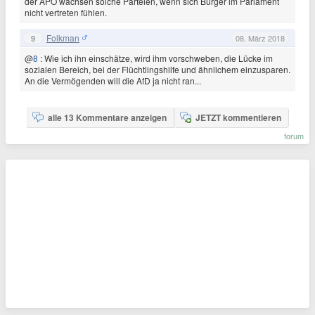
der APO wachsen solche Parteien, wenn sich Bürger im Parlament
nicht vertreten fühlen.
Folkman
9
08. März 2018
@
8
: Wie ich ihn einschätze, wird ihm vorschweben, die Lücke im
sozialen Bereich, bei der Flüchtlingshilfe und ähnlichem einzusparen.
An die Vermögenden will die AfD ja nicht ran...
alle 13 Kommentare anzeigen
JETZT kommentieren
forum