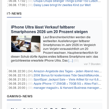
06.08. 17:02 |
(00)
Chupa Chups Stranger Things Eimer 150 Lutscher für 21,95€
06.08. 17:00 |
(00)
Daisy Lowe bringt ihr zweites Kind zur Welt
IT-NEWS
iPhone Ultra lässt Verkauf faltbarer
Smartphones 2026 um 20 Prozent steigen
Laut Branchenberichten werden die
weltweiten Auslieferungen faltbarer
Smartphones im Jahr 2026 im Vergleich
zum Vorjahr voraussichtlich um 20
Prozent wachsen. Hauptverantwortlich für
diesen Schub dürfte Apples erstes faltbares Smartphone sein: das
gerüchteweise erwartete iPhone Ultra. Das
[…]
(00)
vor 7 Stunden
06.08. 22:30 |
(04)
Amazon-Angebote des Tages – jeden Abend neue Deals zum Stöbern
06.08. 22:15 |
(01)
200€ Bonus für kostenloses Tide Geschäftskundenkonto
06.08. 21:33 |
(00)
SportSpar: Jackpot Sale – Viele Artikel für nur 6,66€ – nur 48 Stunden
06.08. 20:23 |
(00)
Apple iPhone 17 256GB + 70GB 5G + Alles-Flat im Vodafone-Netz für 34,99€/Monat – eff. 4,65€/Monat
06.08. 20:00 |
(00)
manager magazin+ & Harvard Business manager+ Digital-Kombi-Abo 1 Monat kostenlos
GAMING-NEWS