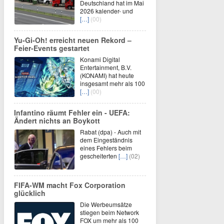
Deutschland hat im Mai
2026 kalender- und
[…]
(00)
Yu‑Gi‑Oh! erreicht neuen Rekord –
Feier‑Events gestartet
Konami Digital
Entertainment, B.V.
(KONAMI) hat heute
insgesamt mehr als 100
[…]
(00)
Infantino räumt Fehler ein - UEFA:
Ändert nichts an Boykott
Rabat (dpa) - Auch mit
dem Eingeständnis
eines Fehlers beim
gescheiterten
[…]
(02)
FIFA-WM macht Fox Corporation
glücklich
Die Werbeumsätze
stiegen beim Network
FOX um mehr als 100