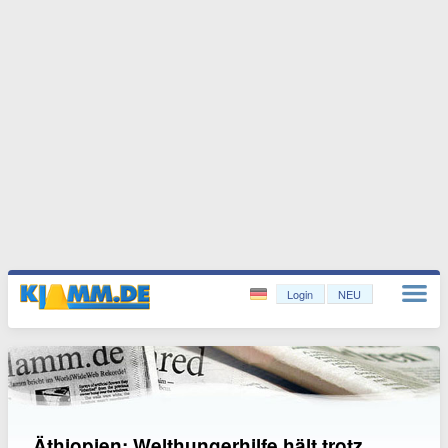
Login
NEU
Äthiopien: Welthungerhilfe hält trotz