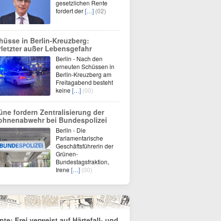
gesetzlichen Rente
fordert der
[…]
(02)
hüsse in Berlin-Kreuzberg:
rletzter außer Lebensgefahr
Berlin - Nach den
erneuten Schüssen in
Berlin-Kreuzberg am
Freitagabend besteht
keine
[…]
(00)
üne fordern Zentralisierung der
ohnenabwehr bei Bundespolizei
Berlin - Die
Parlamentarische
Geschäftsführerin der
Grünen-
Bundestagsfraktion,
Irene
[…]
(00)
nte: Frei verweist auf Härtefall- und