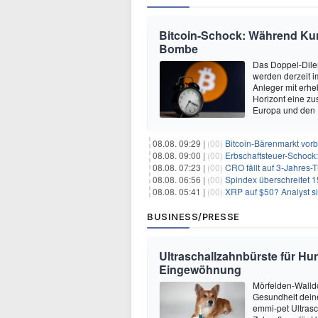
Bitcoin-Schock: Während Kurse
Bombe
Das Doppel-Dile
werden derzeit i
Anleger mit erhe
Horizont eine zu
Europa und den 
08.08. 09:29 |
(00)
Bitcoin-Bärenmarkt vorbei?
08.08. 09:00 |
(00)
Erbschaftsteuer-Schock:
08.08. 07:23 |
(00)
CRO fällt auf 3-Jahres-
08.08. 06:56 |
(00)
Spindex überschreitet 1
08.08. 05:41 |
(00)
XRP auf $50? Analyst sie
BUSINESS/PRESSE
Ultraschallzahnbürste für Hu
Eingewöhnung
Mörfelden-Walldo
Gesundheit deine
emmi-pet Ultrasc