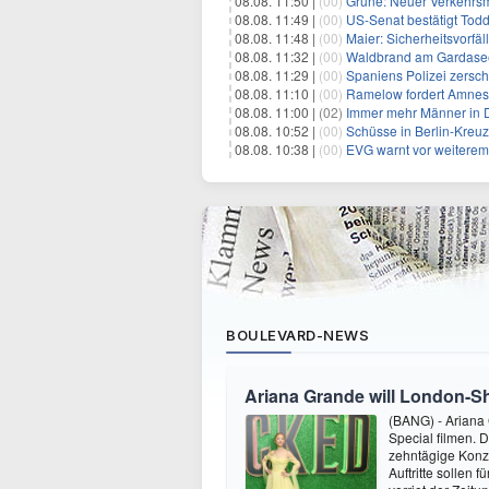
08.08. 11:50 |
(00)
Grüne: Neuer Verkehrsm
08.08. 11:49 |
(00)
US-Senat bestätigt Todd
08.08. 11:48 |
(00)
Maier: Sicherheitsvorf
08.08. 11:32 |
(00)
Waldbrand am Gardasee
08.08. 11:29 |
(00)
Spaniens Polizei zersch
08.08. 11:10 |
(00)
Ramelow fordert Amnesti
08.08. 11:00 |
(02)
Immer mehr Männer in D
08.08. 10:52 |
(00)
Schüsse in Berlin-Kreuz
08.08. 10:38 |
(00)
EVG warnt vor weitere
BOULEVARD-NEWS
Ariana Grande will London-Sh
(BANG) - Ariana 
Special filmen.
zehntägige Konze
Auftritte sollen 