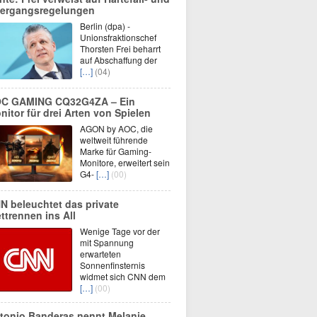
ergangsregelungen
Berlin (dpa) -
Unionsfraktionschef
Thorsten Frei beharrt
auf Abschaffung der
[…]
(04)
C GAMING CQ32G4ZA – Ein
nitor für drei Arten von Spielen
AGON by AOC, die
weltweit führende
Marke für Gaming-
Monitore, erweitert sein
G4-
[…]
(00)
N beleuchtet das private
ttrennen ins All
Wenige Tage vor der
mit Spannung
erwarteten
Sonnenfinsternis
widmet sich CNN dem
[…]
(00)
tonio Banderas nennt Melanie