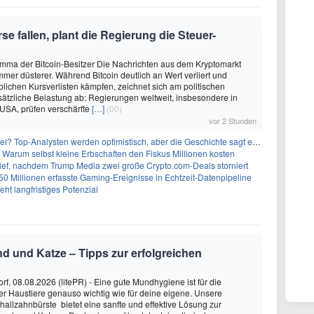
 fallen, plant die Regierung die Steuer-
mma der Bitcoin-Besitzer Die Nachrichten aus dem Kryptomarkt
mmer düsterer. Während Bitcoin deutlich an Wert verliert und
blichen Kursverlisten kämpfen, zeichnet sich am politischen
sätzliche Belastung ab: Regierungen weltweit, insbesondere in
USA, prüfen verschärfte
[…]
(00)
vor 2 Stunden
 Top-Analysten werden optimistisch, aber die Geschichte sagt etwas anderes
 Warum selbst kleine Erbschaften den Fiskus Millionen kosten
Tief, nachdem Trump Media zwei große Crypto.com-Deals storniert
50 Millionen erfasste Gaming-Ereignisse in Echtzeit-Datenpipeline
ht langfristiges Potenzial
nd und Katze – Tipps zur erfolgreichen
rf, 08.08.2026 (lifePR) - Eine gute Mundhygiene ist für die
r Haustiere genauso wichtig wie für deine eigene. Unsere
hallzahnbürste bietet eine sanfte und effektive Lösung zur