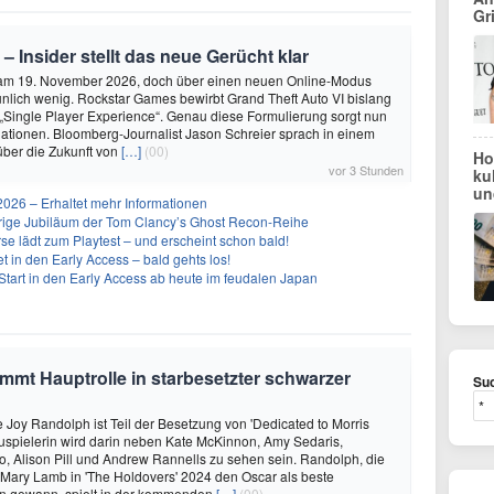
Gr
 – Insider stellt das neue Gerücht klar
 am 19. November 2026, doch über einen neuen Online-Modus
unlich wenig. Rockstar Games bewirbt Grand Theft Auto VI bislang
 „Single Player Experience“. Genau diese Formulierung sorgt nun
lationen. Bloomberg-Journalist Jason Schreier sprach in einem
über die Zukunft von
[…]
(00)
Ho
vor 3 Stunden
ku
un
26 – Erhaltet mehr Informationen
ährige Jubiläum der Tom Clancy’s Ghost Recon-Reihe
se lädt zum Playtest – und erscheint schon bald!
t in den Early Access – bald gehts los!
Start in den Early Access ab heute im feudalen Japan
mt Hauptrolle in starbesetzter schwarzer
Suc
 Joy Randolph ist Teil der Besetzung von 'Dedicated to Morris
uspielerin wird darin neben Kate McKinnon, Amy Sedaris,
, Alison Pill und Andrew Rannells zu sehen sein. Randolph, die
ls Mary Lamb in 'The Holdovers' 2024 den Oscar als beste
in gewann, spielt in der kommenden
[…]
(00)