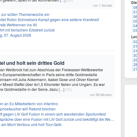
Di
vor 1 Stunde
0
0
t zur süßen Themenwoche ein
0
itet Robin Schmetzers Kampf gegen eine seltene Krankheit
0
ate Wettrennen ins All
0
rt mit tierischem Erbstreit zurück
0
g, 07. Augsut 2026
Let
0
0
3
3
2
tel und holt sein drittes Gold
2
2
orian Wellbrock hat zum Abschluss der Freiwasser-Wettbewerbe
Europameisterschaften in Paris seine dritte Goldmedaille
nsam mit Julia Ackermann, Isabel Gose und Oliver Klemet
r Mixed-Staffel über 4x1,5 Kilometer Italien und Ungarn. Es war
che Goldmedaille in der Seine, dazu
[…]
(00)
vor 56 Minuten
n an Ex-Mitarbeiterin von Infantino
: Apnoetaucher will Rekord brechen
ft gegen LIV Golf Fusion in einem sich wandelnden Sportumfeld
 über eine Fusion mit LIV Golf zurück und bekräftigt die Wettbewerbslandschaft
t am Mont Ventoux und holt Tour-Gelb