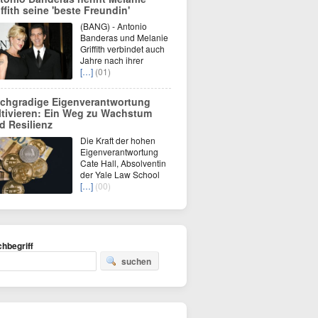
iffith seine 'beste Freundin'
(BANG) - Antonio
Banderas und Melanie
Griffith verbindet auch
Jahre nach ihrer
[…]
(01)
chgradige Eigenverantwortung
ltivieren: Ein Weg zu Wachstum
d Resilienz
Die Kraft der hohen
Eigenverantwortung
Cate Hall, Absolventin
der Yale Law School
[…]
(00)
hbegriff
suchen