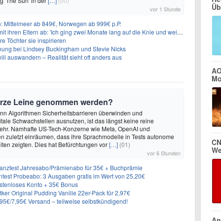
ng 'The Sun' in der
[…]
(00)
Üb
vor 1 Stunde
n: Mittelmeer ab 849€, Norwegen ab 999€ p.P.
t ihren Eltern ab: 'Ich ging zwei Monate lang auf die Knie und weinte'
re Töchter sie inspirieren
ung bei Lindsey Buckingham und Stevie Nicks
ill auswandern – Realität sieht oft anders aus
AO
Mo
urze Leine genommen werden?
enn Algorithmen Sicherheitsbarrieren überwinden und
itale Schwachstellen ausnutzen, ist das längst keine reine
ehr. Namhafte US-Tech-Konzerne wie Meta, OpenAI und
n zuletzt einräumen, dass ihre Sprachmodelle in Tests autonome
CN
ten zeigten. Dies hat Befürchtungen vor
[…]
(01)
We
vor 6 Stunden
inanztest Jahresabo/Prämienabo für 35€ + Buchprämie
ntest Probeabo: 3 Ausgaben gratis im Wert von 25,20€
ostenloses Konto + 35€ Bonus
er Original Pudding Vanille 22er-Pack für 2,97€
6,95€/7,95€ Versand – teilweise selbstkündigend!
An