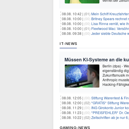
verriet der Zeitu
08.08. 10:42 |
(01)
Mein Schiff Kreuzfahrte
08.08. 10:00 |
(00)
Britney Spears rechnet mi
08.08. 10:00 |
(00)
Lisa Rinna verrät, wie ih
08.08. 10:00 |
(01)
Fleetwood Mac: Versöhn
08.08. 09:38 |
(00)
Jeder siebte Deutsche w
IT-NEWS
Müssen KI-Systeme an die k
Berlin (dpa) - W
eigenständig dig
Zukunftsmusik m
Anthropic musste
Hacking-Fähigkei
08.08. 12:05 |
(00)
Stiftung Warentest & F
08.08. 12:00 |
(02)
*GRATIS* Stiftung Ware
08.08. 11:29 |
(00)
ING Girokonto Junior k
08.08. 11:23 |
(00)
*PREISFEHLER* Dr. Oetk
08.08. 10:22 |
(02)
Zeitschriften ab je nur 
GAMING-NEWS