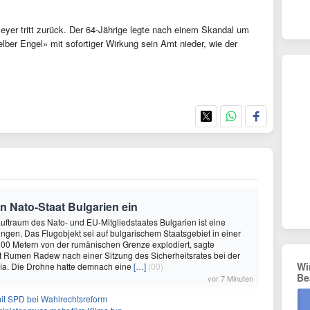
yer tritt zurück. Der 64-Jährige legte nach einem Skandal um
er Engel» mit sofortiger Wirkung sein Amt nieder, wie der
n Nato-Staat Bulgarien ein
 Luftraum des Nato- und EU-Mitgliedstaates Bulgarien ist eine
gen. Das Flugobjekt sei auf bulgarischem Staatsgebiet in einer
00 Metern von der rumänischen Grenze explodiert, sagte
t Rumen Radew nach einer Sitzung des Sicherheitsrates bei der
Wi
fia. Die Drohne hatte demnach eine
[…]
(00)
Be
vor 7 Minuten
mit SPD bei Wahlrechtsreform