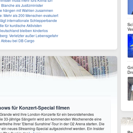
inister muss mehr fürs Klima tun
 Blanche als Justizminister
älle hängen mit Wahlen zusammen
: Mehr als 200 Menschen evakuiert
lägt internationale Schlepperbande
Sc
e für kurdische Aktivisten
Ve
eutschland bleiben kinderlos
berg: Verletzter außer Lebensgefahr
m Abbau bei DB Cargo
Gr
Dr
ows für Konzert-Special filmen
Grande wird ihre London-Konzerte für ein bevorstehendes
 Die 33-jährige Sängerin wird am kommenden Wochenende eine
rtreihe ihrer 'Eternal Sunshine'-Tour in der O2 Arena starten. Die
für ein neues Streaming-Special aufgezeichnet werden. Ein Insider
Re