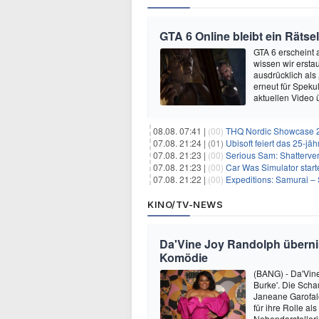
GTA 6 Online bleibt ein Rätsel
GTA 6 erscheint
wissen wir ersta
ausdrücklich als
erneut für Speku
aktuellen Video 
08.08. 07:41 |
(00)
THQ Nordic Showcase 20
07.08. 21:24 |
(01)
Ubisoft feiert das 25-j
07.08. 21:23 |
(00)
Serious Sam: Shatterver
07.08. 21:23 |
(00)
Car Was Simulator starte
07.08. 21:22 |
(00)
Expeditions: Samurai – 
KINO/TV-NEWS
Da'Vine Joy Randolph übernim
Komödie
(BANG) - Da'Vine
Burke'. Die Scha
Janeane Garofalo
für ihre Rolle a
Nebendarsteller