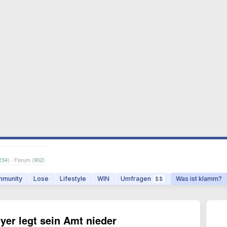
234
) · Forum (
902
)
munity
Lose
Lifestyle
WIN
Umfragen
Was ist klamm?
$$
er legt sein Amt nieder