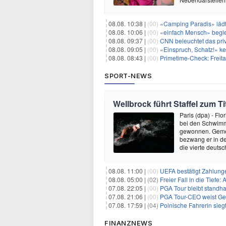
08.08. 10:38 |
(00)
«Camping Paradis» läd
08.08. 10:06 |
(00)
«einfach Mensch» begle
08.08. 09:37 |
(00)
CNN beleuchtet das priv
08.08. 09:05 |
(00)
«Einspruch, Schatz!» keh
08.08. 08:43 |
(00)
Primetime-Check: Freita
SPORT-NEWS
Wellbrock führt Staffel zum Ti
Paris (dpa) - Fl
bei den Schwimm-
gewonnen. Gemei
bezwang er in de
die vierte deuts
08.08. 11:00 |
(00)
UEFA bestätigt Zahlunge
08.08. 05:00 |
(02)
Freier Fall in die Tiefe
07.08. 22:05 |
(00)
PGA Tour bleibt standha
07.08. 21:06 |
(00)
PGA Tour-CEO weist Gespräche
07.08. 17:59 |
(04)
Polnische Fahrerin sieg
FINANZNEWS