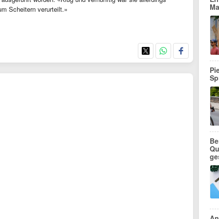
Ma
m Scheitern verurteilt.»
Pi
Sp
Be
Qu
ge
An