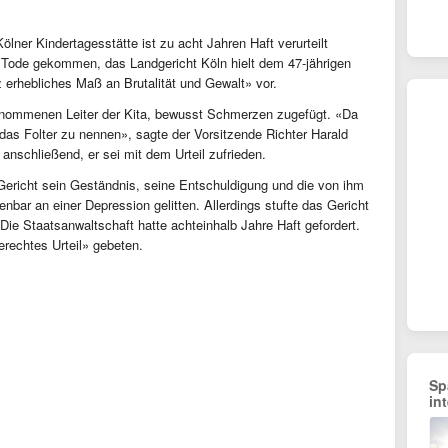
ölner Kindertagesstätte ist zu acht Jahren Haft verurteilt
 Tode gekommen, das Landgericht Köln hielt dem 47-jährigen
erhebliches Maß an Brutalität und Gewalt» vor.
enommenen Leiter der Kita, bewusst Schmerzen zugefügt. «Da
s Folter zu nennen», sagte der Vorsitzende Richter Harald
 anschließend, er sei mit dem Urteil zufrieden.
ericht sein Geständnis, seine Entschuldigung und die von ihm
bar an einer Depression gelitten. Allerdings stufte das Gericht
 Die Staatsanwaltschaft hatte achteinhalb Jahre Haft gefordert.
erechtes Urteil» gebeten.
Sp
in