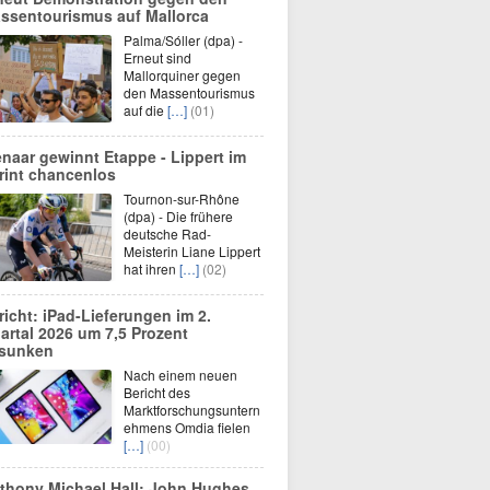
ssentourismus auf Mallorca
Palma/Sóller (dpa) -
Erneut sind
Mallorquiner gegen
den Massentourismus
auf die
[…]
(01)
enaar gewinnt Etappe - Lippert im
rint chancenlos
Tournon-sur-Rhône
(dpa) - Die frühere
deutsche Rad-
Meisterin Liane Lippert
hat ihren
[…]
(02)
richt: iPad-Lieferungen im 2.
artal 2026 um 7,5 Prozent
sunken
Nach einem neuen
Bericht des
Marktforschungsuntern
ehmens Omdia fielen
[…]
(00)
thony Michael Hall: John Hughes