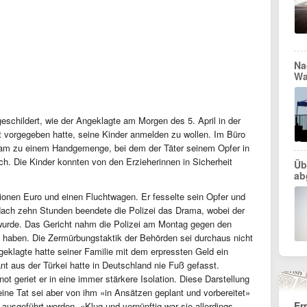
Na
Wa
geschildert, wie der Angeklagte am Morgen des 5. April in der
t vorgegeben hatte, seine Kinder anmelden zu wollen. Im Büro
kam zu einem Handgemenge, bei dem der Täter seinem Opfer in
h. Die Kinder konnten von den Erzieherinnen in Sicherheit
Üb
ab
illionen Euro und einen Fluchtwagen. Er fesselte sein Opfer und
 Nach zehn Stunden beendete die Polizei das Drama, wobei der
wurde. Das Gericht nahm die Polizei am Montag gegen den
zu haben. Die Zermürbungstaktik der Behörden sei durchaus nicht
eklagte hatte seiner Familie mit dem erpressten Geld ein
nt aus der Türkei hatte in Deutschland nie Fuß gefasst.
ot geriet er in eine immer stärkere Isolation. Diese Darstellung
eine Tat sei aber von ihm «in Ansätzen geplant und vorbereitet»
Er
ausgeführt worden. «Klug und vernünftig war sie allerdings