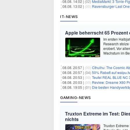
08.08. 14:02 |
(02)
MediaMarkt: 3 Tonie-Fig
08.08. 13:02 |
(00)
Ravensburger Last One 
IT-NEWS
Apple beherrscht 65 Prozent
Im ersten Halbja
Research stolze
erobert. Vor all
Wachstum im Ber
08.08. 20:57 |
(00)
Cthulhu: The Cosmic Ab
08.08. 20:57 |
(04)
50% Rabatt auf waipu.tv 
08.08. 20:53 |
(00)
Teufel REAL BLUE NC 3 
08.08. 20:03 |
(00)
Review: Dreame X60 Pro Ultra Com
08.08. 19:05 |
(01)
Die besten Handyverträ
GAMING-NEWS
Truxton Extreme im Test: Dies
nichts
Truxton Extreme 