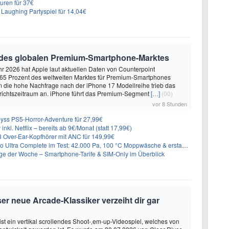
uren für 37€
Laughing Partyspiel für 14,04€
 des globalen Premium-Smartphone-Marktes
hr 2026 hat Apple laut aktuellen Daten von Counterpoint
 65 Prozent des weltweiten Marktes für Premium-Smartphones
em die hohe Nachfrage nach der iPhone 17 Modellreihe trieb das
ichtszeitraum an. iPhone führt das Premium-Segment
[…]
(00)
vor 8 Stunden
yss PS5-Horror-Adventure für 27,99€
inkl. Netflix – bereits ab 9€/Monat (statt 17,99€)
Over-Ear-Kopfhörer mit ANC für 149,99€
plete im Test: 42.000 Pa, 100 °C Moppwäsche & erstaunlich viel Technik in nur 8,9 cm Höhe
ge der Woche – Smartphone-Tarife & SIM-Only im Überblick
er neue Arcade-Klassiker verzeiht dir gar
ist ein vertikal scrollendes Shoot-‚em-up-Videospiel, welches von