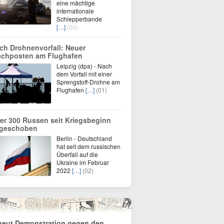
eine mächtige
internationale
Schlepperbande
[…]
(00)
ch Drohnenvorfall: Neuer
chposten am Flughafen
Leipzig (dpa) - Nach
dem Vorfall mit einer
Sprengstoff-Drohne am
Flughafen
[…]
(01)
er 300 Russen seit Kriegsbeginn
geschoben
Berlin - Deutschland
hat seit dem russischen
Überfall auf die
Ukraine im Februar
2022
[…]
(02)
neut Demonstration gegen den