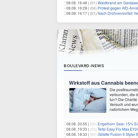
08.08. 16:48 |
(01)
Waldbrand am Gardasee
08.08. 16:28 |
(04)
Protest gegen AfD-Annä
08.08. 16:17 |
(01)
Nach Drohnenvorfall: 
BOULEVARD-NEWS
Wirkstoff aus Cannabis beend
Die posttraumati
verbunden, die 
tun? Die Charité
Versuch und wurd
natürlichem Weg 
08.08. 20:55 |
(00)
Engelhorn Sale: 15% Ext
08.08. 19:33 |
(00)
Tefal Easy Fry Max EY245
08.08. 18:33 |
(00)
Gillette Fusion 5 Styler