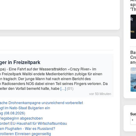
sp
'T
Ba
Cr
ger in Freizeitpark
an
pa) - Eine Fahrt auf der Wasserattraktion «Crazy River» im
 Freizeitpark Walibi endete Medienberichten zufolge für einen
 tragisch: Der junge Mann hat nach einem Bericht des
 Radiosenders NOS dabei einen Teil seines Fingers verloren. Da
eiter den Vorfall bemerkt hatte, habe
[…]
(01)
vor 53 Minuten
sische Drohnenkampagne unzureichend vorbereitet
gt im Nato-Staat Bulgarien ein
g (08.08.2026)
Suc
Kriegsbeginn abgeschoben
fordert EU-Haushalt für Wirtschaftsumbau
 am Flughafen - War es Russland?
rollieren Einreisen gegenseitig