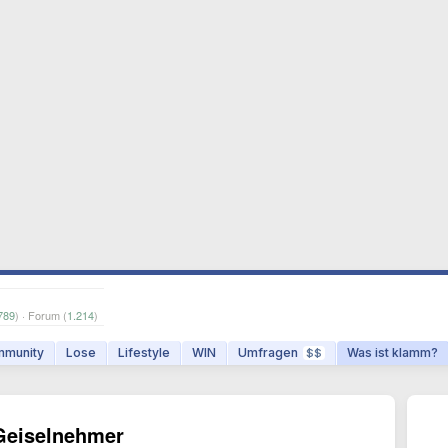
789
) · Forum (
1.214
)
munity
Lose
Lifestyle
WIN
Umfragen
Was ist klamm?
$$
-Geiselnehmer