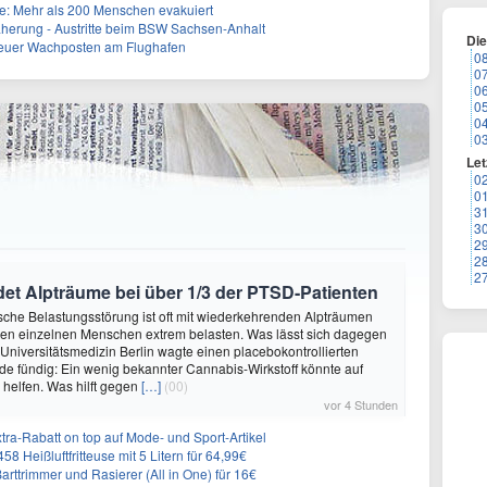
: Mehr als 200 Menschen evakuiert
herung - Austritte beim BSW Sachsen-Anhalt
Di
Neuer Wachposten am Flughafen
0
0
0
0
0
0
Let
0
0
3
3
2
2
2
et Alpträume bei über 1/3 der PTSD-Patienten
sche Belastungsstörung ist oft mit wiederkehrenden Alpträumen
den einzelnen Menschen extrem belasten. Was lässt sich dagegen
 Universitätsmedizin Berlin wagte einen placebokontrollierten
e fündig: Ein wenig bekannter Cannabis-Wirkstoff könnte auf
helfen. Was hilft gegen
[…]
(00)
vor 4 Stunden
ra-Rabatt on top auf Mode- und Sport-Artikel
8 Heißluftfritteuse mit 5 Litern für 64,99€
 Barttrimmer und Rasierer (All in One) für 16€