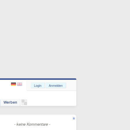
Login
Anmelden
Werben
- keine Kommentare -