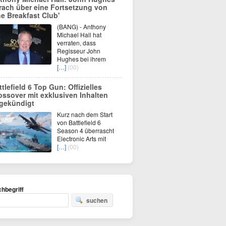
rach über eine Fortsetzung von
he Breakfast Club'
(BANG) - Anthony
Michael Hall hat
verraten, dass
Regisseur John
Hughes bei ihrem
[…]
(00)
ttlefield 6 Top Gun: Offizielles
ossover mit exklusiven Inhalten
gekündigt
Kurz nach dem Start
von Battlefield 6
Season 4 überrascht
Electronic Arts mit
[…]
(00)
hbegriff
suchen