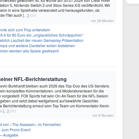
. entwickelt geworden ist. Es wurde am 30.07.2026 von Clear River
ation 5, Nintendo Switch 2 und Xbox Series X/S veröffentlicht. Wir
eim in eine Spielhalle verwandelt und herausgefunden, ob
de-Titel auch
[…]
(00)
vor 28 Minuten
önnte sich zum Flop entwickeln
A 6 für 80 Euro ein „unglaubliches Schnäppchen“
geblich Laufzeit der neuen Gameplay-Präsentation
Impa und weitere Darsteller sollen feststehen
ahren werden alle Spiele gestreamt
 seiner NFL-Berichterstattung
evin Burkhardt bleiben auch 2026 das Top-Duo des US-Senders.
ein komplettes Kommentatoren- und Moderatorenteam für die
vorgestellt. FOX Sports hat sein On-Air-Team für die NFL-Saison
geben und setzt dabei weitgehend auf bewährte Gesichter.
die Berichterstattung erneut vom Top-Team um Kommentator Kevin
x-
[…]
(00)
vor 8 Stunden
akt von «The Assassin» im Fernsehen
 zum Promi-Event
ht»-Ausgabe