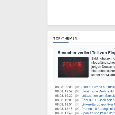
TOP-THEMEN
Besucher verliert Teil von Fin
Biddinghuizen (d
niederländischen
jungen Deutschen
niederländischen
keiner der Mitarb
08.08. 20:03 |
(01)
Studie: Europa auf rus
08.08. 19:52 |
(03)
Ukrainische Drohne drin
08.08. 19:32 |
(04)
Lottozahlen vom Samsta
08.08. 19:00 |
(02)
Über 300 Russen seit 
08.08. 18:51 |
(00)
Linken-Europapolitiker 
08.08. 18:45 |
(03)
Drohne mit Sprengstoff
08.08. 17:49 |
(02)
Spanien und Italien kont