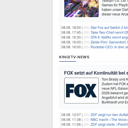
Tatsujin Co. Ltd
Games für PlaySt
haben unser Dah
dieser neue Arca
08.08. 18:00 |
(00)
Star Fox auf Switch 2 k
08.08. 17:45 |
(00)
Take-Two-Chef nennt GT
08.08. 16:30 |
(00)
GTA 6: Netflix nennt an
08.08. 16:00 |
(00)
Zelda-Film: Ganondorf, 
08.08. 16:00 |
(00)
Rockstar-CEO: In drei J
KINO/TV-NEWS
FOX setzt auf Kontinuität bei
Tom Brady und K
Zudem hat FOX s
neue NFL-Saison 
2026 bekannt ge
Angeführt wird 
Burkhardt und E
08.08. 12:07 |
(00)
ZDF zeigt nur den Auft
08.08. 11:38 |
(00)
NBC macht «The Voice»
08.08. 11:06 |
(00)
ZDF zeigt vierte «Prec