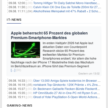
09.08. 12:00 |
(00)
Tommy Hilfiger TH Daily Satchel Mono Handtasche für 73,97€
09.08. 11:30 |
(00)
Calvin Klein CK One Eau de Toilette 200ml für 27,99€
09.08. 11:11 |
(04)
Alkoholfreies Weinpaket mit 47% Rabatt + 2 Schott Zwiesel Gläser GRATIS für 29,99€
IT-NEWS
Apple beherrscht 65 Prozent des globalen
Premium-Smartphone-Marktes
Im ersten Halbjahr 2026 hat Apple laut
aktuellen Daten von Counterpoint
Research stolze 65 Prozent des
weltweiten Marktes für Premium-
Smartphones erobert. Vor allem die hohe
Nachfrage nach der iPhone 17 Modellreihe trieb das Wachstum
im Berichtszeitraum an. iPhone führt das Premium-Segment
[…]
(00)
Gestern um 13:02
09.08. 16:33 |
(00)
Über 13.000 Amiga-Spiele kostenlos im Browser spielen
09.08. 16:19 |
(05)
norisbank Top-Girokonto: 120€ Prämie + 4% Zinsen p.a. (6 Monate)
09.08. 15:37 |
(00)
Dr. Beckmann Gallseife Flecken-Bürste Fleckentferner 250 ml für 1,25€
09.08. 15:35 |
(00)
HP OmniStudio 27 All-in-One-PC mit Ryzen 5 und 1 TB SSD für 699€
09.08. 15:11 |
(00)
Ghost of Yotei PlayStation-5-Open-World-Actionspiel für 55,65€
GAMING-NEWS