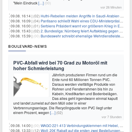
"Mein Eindruck
[…]
(00)
vor 26 Minuten
09.08. 16:14 |
(02)
Huthi-Rebellen melden Angriffe in Saudi-Arabien und im Jemen
09.08. 16:09 |
(04)
Pantisano schließt Wahl eines CDU-Ministerpräsident nicht aus
09.08. 16:00 |
(01)
Serbiens Präsident warnt vor größerem Krieg in Europa
09.08. 15:43 |
(02)
2. Bundesliga: Nürnberg feiert Auftaktsieg gegen Dresden
09.08. 15:39 |
(00)
Bundeswehr schreibt ehemalige Wehrdienstleistende an
BOULEVARD-NEWS
PVC-Abfall wird bei 70 Grad zu Motoröl mit
hoher Schmierleistung
Jährlich produzieren Firmen rund um die
Erde rund 60 Millionen Tonnen PVC.
Daraus werden vielfältige Produkte von
Rohren und Fensterrahmen bis hin zu
Kabeln, Kreditkarten und Bodenbelägen.
Das alles geht irgendwann einmal kaputt
und landet zumeist auf dem Müll oder in einer
Verbrennungsanlage. Die Recyclingquote von PVC liegt unter
einem Prozent, wegen
[…]
(02)
vor 7 Stunden
09.08. 14:00 |
(00)
WAGO 221-413 Verbindungsklemmen mit Hebel, 50 Stück für 14,99€
09.08. 13:33 |
(12)
Wolt: 20€ Rabatt auf die ersten zwei Bestellungen für Neukunden