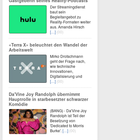
Gastgeberin seines Reality-Podcasts
Der Streamingdienst
baut sein
Begleitangebot zu
Reality-Formaten weiter
aus. Amanda Hirsch
[…]
(00)
«Terra X» beleuchtet den Wandel der
Arbeitswelt
Mirko Drotschmann
geht der Frage nach,
wie technische
Innovationen,
Digitalisierung und
[…]
(00)
Da'Vine Joy Randolph übernimmt
Hauptrolle in starbesetzter schwarzer
Komödie
(BANG) - Da'Vine Joy
Randolph ist Teil der
Besetzung von
'Dedicated to Morris
Burke'.
[…]
(00)