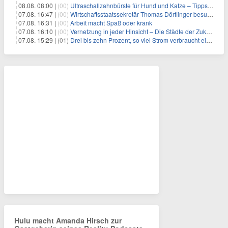
08.08. 08:00 |
(00)
Ultraschallzahnbürste für Hund und Katze – Tipps zur erfolgreichen Eingewöhnung
07.08. 16:47 |
(00)
Wirtschaftsstaatssekretär Thomas Dörflinger besucht Handwerksbetrieb im Kammerbezirk Freiburg
07.08. 16:31 |
(00)
Arbeit macht Spaß oder krank
07.08. 16:10 |
(00)
Vernetzung in jeder Hinsicht – Die Städte der Zukunft sind grün-blau
07.08. 15:29 |
(01)
Drei bis zehn Prozent, so viel Strom verbraucht ein Aufzug im Gebäude
Hulu macht Amanda Hirsch zur