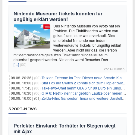
Nintendo Museum: Tickets könnten für
ungültig erklärt werden!
Das Nintendo Museum von Kyoto hat ein
Problem. Die Eintrittskarten werden von
gekauft und teuer weiterverkauft. Dies
unterbindet Nintendo nun indem
weiterverkaufte Tickets für ungültig erklärt
werden. Aber nicht nur das, die Person
mit dem woanders gekauften Ticket kann für das Museum
dauerhaft gesperrt werden. Nintendo warnt Besucher Das
[…]
(00)
vor 4 Stunden
08.08. 20:36 |
(00)
Truxton Extreme im Test: Dieser neue Arcade-Klassiker verzeiht dir gar nichts
08.08. 18:00 |
(00)
Star Fox auf Switch 2 könnte sich zum Flop entwickeln
08.08. 17:45 |
(00)
Take-Two-Chef nennt GTA 6 für 80 Euro ein „unglaubliches Schnäppchen“
08.08. 16:30 |
(00)
GTA 6: Netflix nennt angeblich Laufzeit der neuen Gameplay-Präsentation
08.08. 16:00 |
(01)
Zelda-Film: Ganondorf, Impa und weitere Darsteller sollen feststehen
SPORT-NEWS
Perfekter Einstand: Torhüter ter Stegen siegt
mit Ajax