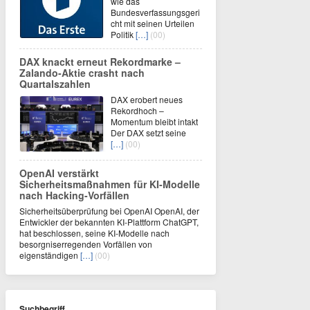
wie das
Bundesverfassungsgeri
cht mit seinen Urteilen
Politik
[…]
(00)
DAX knackt erneut Rekordmarke –
Zalando-Aktie crasht nach
Quartalszahlen
DAX erobert neues
Rekordhoch –
Momentum bleibt intakt
Der DAX setzt seine
[…]
(00)
OpenAI verstärkt
Sicherheitsmaßnahmen für KI-Modelle
nach Hacking-Vorfällen
Sicherheitsüberprüfung bei OpenAI OpenAI, der
Entwickler der bekannten KI-Plattform ChatGPT,
hat beschlossen, seine KI-Modelle nach
besorgniserregenden Vorfällen von
eigenständigen
[…]
(00)
Suchbegriff