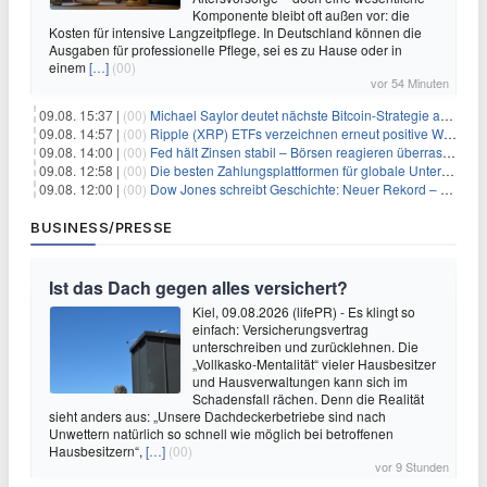
Komponente bleibt oft außen vor: die
Kosten für intensive Langzeitpflege. In Deutschland können die
Ausgaben für professionelle Pflege, sei es zu Hause oder in
einem
[…]
(00)
vor 54 Minuten
09.08. 15:37 |
(00)
Michael Saylor deutet nächste Bitcoin-Strategie an: Analysten erwarten weiteren Verkauf
09.08. 14:57 |
(00)
Ripple (XRP) ETFs verzeichnen erneut positive Woche, doch neue Bedenken tauchen auf
09.08. 14:00 |
(00)
Fed hält Zinsen stabil – Börsen reagieren überraschend volatil
09.08. 12:58 |
(00)
Die besten Zahlungsplattformen für globale Unternehmen im Jahr 2026
09.08. 12:00 |
(00)
Dow Jones schreibt Geschichte: Neuer Rekord – und Amazon knackt die nächste Billionen-Marke
BUSINESS/PRESSE
Ist das Dach gegen alles versichert?
Kiel, 09.08.2026 (lifePR) - Es klingt so
einfach: Versicherungsvertrag
unterschreiben und zurücklehnen. Die
„Vollkasko-Mentalität“ vieler Hausbesitzer
und Hausverwaltungen kann sich im
Schadensfall rächen. Denn die Realität
sieht anders aus: „Unsere Dachdeckerbetriebe sind nach
Unwettern natürlich so schnell wie möglich bei betroffenen
Hausbesitzern“,
[…]
(00)
vor 9 Stunden