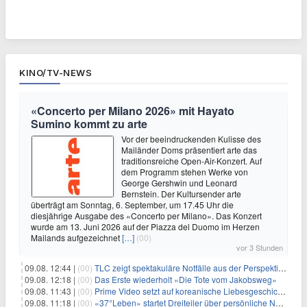
KINO/TV-NEWS
«Concerto per Milano 2026» mit Hayato
Sumino kommt zu arte
Vor der beeindruckenden Kulisse des
Mailänder Doms präsentiert arte das
traditionsreiche Open-Air-Konzert. Auf
dem Programm stehen Werke von
George Gershwin und Leonard
Bernstein. Der Kultursender arte
überträgt am Sonntag, 6. September, um 17.45 Uhr die
diesjährige Ausgabe des «Concerto per Milano». Das Konzert
wurde am 13. Juni 2026 auf der Piazza del Duomo im Herzen
Mailands aufgezeichnet
[…]
(00)
vor 3 Stunden
09.08. 12:44 |
(00)
TLC zeigt spektakuläre Notfälle aus der Perspektive der Patienten
09.08. 12:18 |
(00)
Das Erste wiederholt «Die Tote vom Jakobsweg»
09.08. 11:43 |
(00)
Prime Video setzt auf koreanische Liebesgeschichte
09.08. 11:18 |
(00)
«37°Leben» startet Dreiteiler über persönliche Neuanfänge