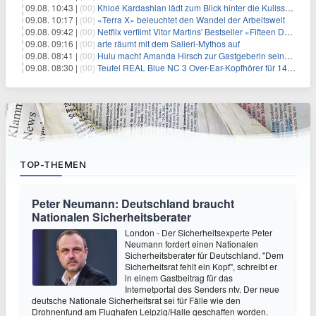
09.08. 10:43 |
(00)
Khloé Kardashian lädt zum Blick hinter die Kulissen ihres Freundeskreises
09.08. 10:17 |
(00)
«Terra X» beleuchtet den Wandel der Arbeitswelt
09.08. 09:42 |
(00)
Netflix verfilmt Vitor Martins' Bestseller «Fifteen Days»
09.08. 09:16 |
(00)
arte räumt mit dem Salieri-Mythos auf
09.08. 08:41 |
(00)
Hulu macht Amanda Hirsch zur Gastgeberin seines Reality-Podcasts
09.08. 08:30 |
(00)
Teufel REAL Blue NC 3 Over-Ear-Kopfhörer für 149,99€
TOP-THEMEN
Peter Neumann: Deutschland braucht
Nationalen Sicherheitsberater
London - Der Sicherheitsexperte Peter
Neumann fordert einen Nationalen
Sicherheitsberater für Deutschland. "Dem
Sicherheitsrat fehlt ein Kopf", schreibt er
in einem Gastbeitrag für das
Internetportal des Senders ntv. Der neue
deutsche Nationale Sicherheitsrat sei für Fälle wie den
Drohnenfund am Flughafen Leipzig/Halle geschaffen worden.