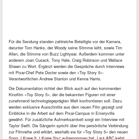
Für die Sendung standen zahlreiche Beteiligte vor der Kamera,
darunter Tom Hanks, der Woody seine Stimme leiht, sowie Tim
Allen, die Stimme von Buzz Lightyear. Außerdem kommen unter
anderem Joan Cusack, Tony Hale, Craig Robinson und Wallace
Shawn zu Wort. Ergänzt werden die Gespräche durch Interviews
mit Pixar-Chef Pete Docter sowie den «Toy Story 5»-
Verantwortlichen Andrew Stanton und Kenna Harris.
Die Dokumentation richtet den Blick auch auf den kommenden
Kinofilm «Toy Story 5», der die bekannten Figuren mit einer
zunehmend technologiegeprägten Welt konfrontieren soll. Dazu
werden exklusive Ausschnitte aus dem neuen Film gezeigt und
Einblicke in die Arbeit auf dem Pixar-Campus in Emeryville
gewährt. Für zusätzliche Aufmerksamkeit sorgt ein Interview mit
Taylor Swift. Die Sängerin spricht über ihre persönliche Verbindung
zur Filmreihe und erklärt, weshalb sie für «Toy Story 5» den neuen
Song „I Knew It, I Knew You“ aufgenommen hat. Laut ABC kehrt