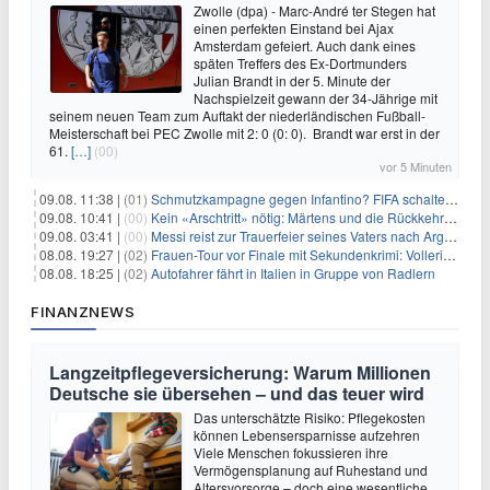
Zwolle (dpa) - Marc-André ter Stegen hat
einen perfekten Einstand bei Ajax
Amsterdam gefeiert. Auch dank eines
späten Treffers des Ex-Dortmunders
Julian Brandt in der 5. Minute der
Nachspielzeit gewann der 34-Jährige mit
seinem neuen Team zum Auftakt der niederländischen Fußball-
Meisterschaft bei PEC Zwolle mit 2: 0 (0: 0). Brandt war erst in der
61.
[…]
(00)
vor 5 Minuten
09.08. 11:38 |
(01)
Schmutzkampagne gegen Infantino? FIFA schaltet auf Angriff
09.08. 10:41 |
(00)
Kein «Arschtritt» nötig: Märtens und die Rückkehr nach Paris
09.08. 03:41 |
(00)
Messi reist zur Trauerfeier seines Vaters nach Argentinien
08.08. 19:27 |
(02)
Frauen-Tour vor Finale mit Sekundenkrimi: Vollering in Gelb
08.08. 18:25 |
(02)
Autofahrer fährt in Italien in Gruppe von Radlern
FINANZNEWS
Langzeitpflegeversicherung: Warum Millionen
Deutsche sie übersehen – und das teuer wird
Das unterschätzte Risiko: Pflegekosten
können Lebensersparnisse aufzehren
Viele Menschen fokussieren ihre
Vermögensplanung auf Ruhestand und
Altersvorsorge – doch eine wesentliche