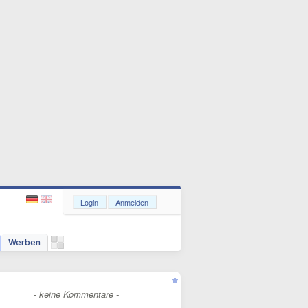
Login
Anmelden
Werben
- keine Kommentare -