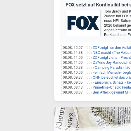
FOX setzt auf Kontinuität bei
Tom Brady und K
Zudem hat FOX s
neue NFL-Saison 
2026 bekannt ge
Angeführt wird 
Burkhardt und E
08.08. 12:07 |
(00)
ZDF zeigt nur den Auft
08.08. 11:38 |
(00)
NBC macht «The Voice»
08.08. 11:06 |
(00)
ZDF zeigt vierte «Prec
08.08. 11:00 |
(00)
Da'Vine Joy Randolph ü
08.08. 10:38 |
(00)
«Camping Paradis» läd
08.08. 10:06 |
(00)
«einfach Mensch» begle
08.08. 09:37 |
(00)
CNN beleuchtet das priv
08.08. 09:05 |
(00)
«Einspruch, Schatz!» keh
08.08. 08:43 |
(00)
Primetime-Check: Freita
08.08. 08:37 |
(00)
Ben Affleck gewinnt Mi