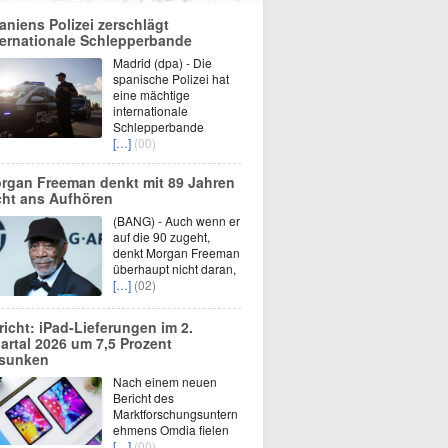
aniens Polizei zerschlägt
ternationale Schlepperbande
Madrid (dpa) - Die
spanische Polizei hat
eine mächtige
internationale
Schlepperbande
[…]
(00)
rgan Freeman denkt mit 89 Jahren
cht ans Aufhören
(BANG) - Auch wenn er
auf die 90 zugeht,
denkt Morgan Freeman
überhaupt nicht daran,
[…]
(02)
richt: iPad-Lieferungen im 2.
artal 2026 um 7,5 Prozent
sunken
Nach einem neuen
Bericht des
Marktforschungsuntern
ehmens Omdia fielen
[…]
(00)