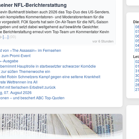
 seiner NFL-Berichterstattung
evin Burkhardt bleiben auch 2026 das Top-Duo des US-Senders.
ein komplettes Kommentatoren- und Moderatorenteam für die
vorgestellt. FOX Sports hat sein On-Air-Team für die NFL-Saison
Di
geben und setzt dabei weitgehend auf bewährte Gesichter.
0
0
die Berichterstattung erneut vom Top-Team um Kommentator Kevin
0
x-
[…]
(00)
0
vor 6 Stunden
0
0
akt von «The Assassin» im Fernsehen
 zum Promi-Event
Let
ht»-Ausgabe
0
bernimmt Hauptrolle in starbesetzter schwarzer Komödie
0
3
t zur süßen Themenwoche ein
3
itet Robin Schmetzers Kampf gegen eine seltene Krankheit
2
ate Wettrennen ins All
2
rt mit tierischem Erbstreit zurück
2
g, 07. Augsut 2026
llionen – und beschert ABC Top-Quoten