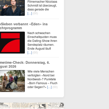
Filmemacher Nicolaas
Schmidt ist überzeugt,
dass gerade die
[…]
(00)
oSieben verbannt «Eden» ins
chtprogramm
Nach schwachen
Einschaltquoten muss
die Dating-Show ihren
Sendeplatz räumen.
Ende August läuft
[…]
(00)
imetime-Check: Donnerstag, 6.
gust 2026
Wie viele Menschen
verfolgten «Nord bei
Nordwest»? Punktete
«Born Famous – Fluch
oder Segen?»
[…]
(00)