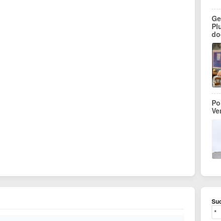
Ge
Pl
do
Po
Ve
Suc