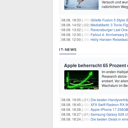
Versuch und wurd
natürlichem Weg 
08.08. 18:33 |
(00)
Gillette Fusion 5 Styler
08.08. 14:02 |
(02)
MediaMarkt: 3 Tonie-Fig
08.08. 13:02 |
(00)
Ravensburger Last One 
08.08. 12:30 |
(00)
Fallout 4: Anniversary E
08.08. 12:00 |
(00)
Helly Hansen Reisetasc
IT-NEWS
Apple beherrscht 65 Prozent
Im ersten Halbja
Research stolze
erobert. Vor all
Wachstum im Ber
08.08. 19:05 |
(01)
Die besten Handyverträ
08.08. 18:45 |
(00)
XFX Swift Radeon RX 9
08.08. 18:28 |
(00)
Apple iPhone 17 256GB 
08.08. 18:27 |
(01)
Samsung Galaxy S26 Ultra
08.08. 18:24 |
(00)
Die besten Deals in ein