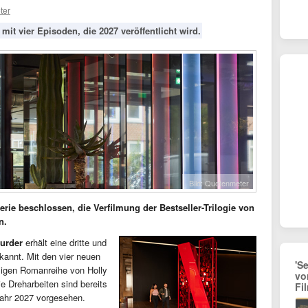
ter
l mit vier Episoden, die 2027 veröffentlicht wird.
Bild: Quotenmeter
erie beschlossen, die Verfilmung der Bestseller-Trilogie von
n.
Murder
erhält eine dritte und
ekannt. Mit den vier neuen
'S
migen Romanreihe von Holly
vo
 Dreharbeiten sind bereits
Fi
 Jahr 2027 vorgesehen.