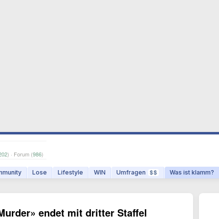
202
) · Forum (
986
)
munity
Lose
Lifestyle
WIN
Umfragen
Was ist klamm?
$$
urder» endet mit dritter Staffel