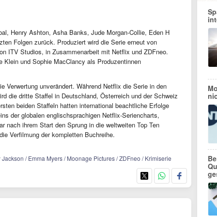
Sp
in
al, Henry Ashton, Asha Banks, Jude Morgan-Collie, Eden H
tzten Folgen zurück. Produziert wird die Serie erneut von
n ITV Studios, in Zusammenarbeit mit Netflix und ZDFneo.
e Klein und Sophie MacClancy als Produzentinnen
e Verwertung unverändert. Während Netflix die Serie in den
Mo
ird die dritte Staffel in Deutschland, Österreich und der Schweiz
ni
sten beiden Staffeln hatten international beachtliche Erfolge
 eins der globalen englischsprachigen Netflix-Seriencharts,
ar nach ihrem Start den Sprung in die weltweiten Top Ten
n die Verfilmung der kompletten Buchreihe.
Be
lly Jackson / Emma Myers / Moonage Pictures / ZDFneo / Krimiserie
Qu
ge