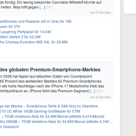
e fündig: Ein wenig bekannter Cannabis-Wirkstoff könnte auf
helfen. Was hilft gegen
[…]
(00)
vor 3 Stunden
 Barttrimmer und Rasierer (All in One) für 16€
uren für 37€
Laughing Partyspiel für 14,04€
dition Switch 2 für 42,39€
he Chelsea Evolution MID 54L für 29,99€
 des globalen Premium-Smartphone-Marktes
hr 2026 hat Apple laut aktuellen Daten von Counterpoint
 65 Prozent des weltweiten Marktes für Premium-Smartphones
em die hohe Nachfrage nach der iPhone 17 Modellreihe trieb das
ichtszeitraum an. iPhone führt das Premium-Segment
[…]
(00)
vor 6 Stunden
ge der Woche – Smartphone-Tarife & SIM-Only im Überblick
070 OC White 16GB Gaming-Grafikkarte für 579€
+ 70GB Vodafone-Netz für 34,99€/Monat (effektiv 6,41€/Monat)
 256GB + 70GB Vodafone-Netz für 34,99€/Monat (effektiv 4,74€/Monat)
er Übersicht