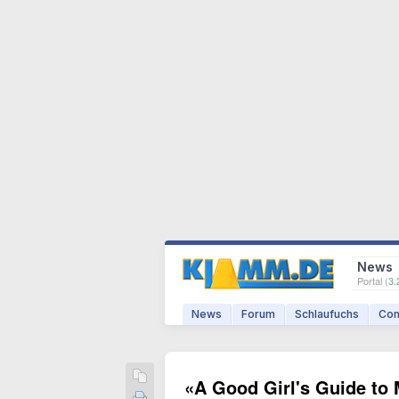
News
Portal (
3.
News
Forum
Schlaufuchs
Com
«A Good Girl's Guide to M