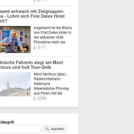
samt schwach mit Zielgruppen-
us - Lohnt sich First Dates Hotel
ch?
Insgesamt ist die Bilanz
von First Dates Hotel in
der aktuellen VOX-
Primetime mehr als
[…]
(00)
lnische Fahrerin siegt am Mont
ntoux und holt Tour-Gelb
Mont Ventoux (dpa) -
Radrennfahrerin
Katarzyna
Niewiadoma-Phinney
aus Polen hat die
[…]
(04)
hbegriff
suchen