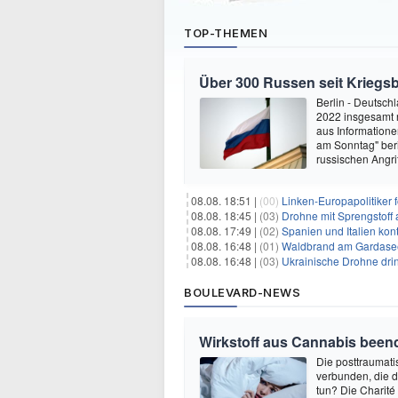
TOP-THEMEN
Über 300 Russen seit Krieg
Berlin - Deutsch
2022 insgesamt 
aus Informatione
am Sonntag" ber
russischen Angri
08.08. 18:51 |
(00)
Linken-Europapolitiker 
08.08. 18:45 |
(03)
Drohne mit Sprengstoff
08.08. 17:49 |
(02)
Spanien und Italien kont
08.08. 16:48 |
(01)
Waldbrand am Gardasee
08.08. 16:48 |
(03)
Ukrainische Drohne drin
BOULEVARD-NEWS
Wirkstoff aus Cannabis beend
Die posttraumati
verbunden, die 
tun? Die Charité