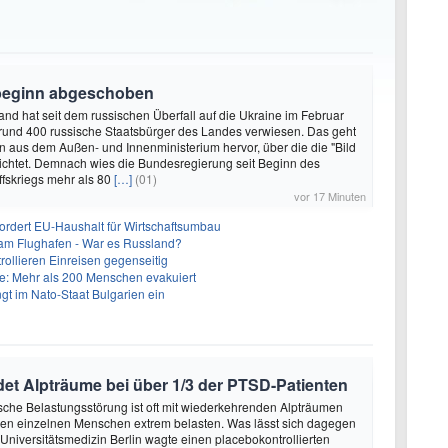
sbeginn abgeschoben
land hat seit dem russischen Überfall auf die Ukraine im Februar
rund 400 russische Staatsbürger des Landes verwiesen. Das geht
n aus dem Außen- und Innenministerium hervor, über die die "Bild
ichtet. Demnach wies die Bundesregierung seit Beginn des
ffskriegs mehr als 80
[…]
(01)
vor 17 Minuten
fordert EU-Haushalt für Wirtschaftsumbau
 am Flughafen - War es Russland?
rollieren Einreisen gegenseitig
: Mehr als 200 Menschen evakuiert
gt im Nato-Staat Bulgarien ein
et Alpträume bei über 1/3 der PTSD-Patienten
sche Belastungsstörung ist oft mit wiederkehrenden Alpträumen
den einzelnen Menschen extrem belasten. Was lässt sich dagegen
 Universitätsmedizin Berlin wagte einen placebokontrollierten