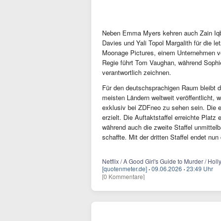
Neben Emma Myers kehren auch Zain Iqb
Davies und Yali Topol Margalith für die le
Moonage Pictures, einem Unternehmen vo
Regie führt Tom Vaughan, während Sophi
verantwortlich zeichnen.
Für den deutschsprachigen Raum bleibt di
meisten Ländern weltweit veröffentlicht, w
exklusiv bei ZDFneo zu sehen sein. Die er
erzielt. Die Auftaktstaffel erreichte Platz
während auch die zweite Staffel unmittelb
schaffte. Mit der dritten Staffel endet nu
Netflix / A Good Girl's Guide to Murder / Ho
[quotenmeter.de]
·
09.06.2026
·
23:49 Uhr
[0 Kommentare]