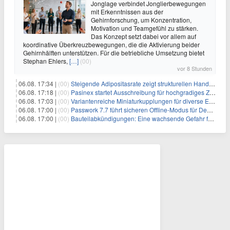
Jonglage verbindet Jonglierbewegungen
mit Erkenntnissen aus der
Gehirnforschung, um Konzentration,
Motivation und Teamgefühl zu stärken.
Das Konzept setzt dabei vor allem auf
koordinative Überkreuzbewegungen, die die Aktivierung beider
Gehirnhälften unterstützen. Für die betriebliche Umsetzung bietet
Stephan Ehlers,
[…]
(00)
vor 8 Stunden
06.08. 17:34 |
(00)
Steigende Adipositasrate zeigt strukturellen Handlungsbedarf bei der Ernährung schulpflichtiger Kinder
06.08. 17:18 |
(00)
Pasinex startet Ausschreibung für hochgradiges Zinksulfidkonzentrat mit Germanium- und Silbergehalten und stellt ein Betriebsupdate bereit
06.08. 17:03 |
(00)
Variantenreiche Miniaturkupplungen für diverse Einsatzbereiche
06.08. 17:00 |
(00)
Passwork 7.7 führt sicheren Offline-Modus für Desktop- und Mobile-Apps ein
06.08. 17:00 |
(00)
Bauteilabkündigungen: Eine wachsende Gefahr für industrielle Elektroniksysteme