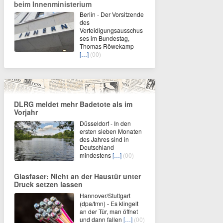
beim Innenministerium
Berlin - Der Vorsitzende
des
Verteidigungsausschus
ses im Bundestag,
Thomas Röwekamp
[…]
(00)
DLRG meldet mehr Badetote als im
Vorjahr
Düsseldorf - In den
ersten sieben Monaten
des Jahres sind in
Deutschland
mindestens
[…]
(00)
Glasfaser: Nicht an der Haustür unter
Druck setzen lassen
Hannover/Stuttgart
(dpa/tmn) - Es klingelt
an der Tür, man öffnet
und dann fallen
[…]
(00)