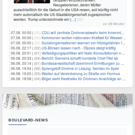
Neugeborenen, deren Mütter
ausschließlich für die Geburt in die USA reisen, soll künftig nicht
mehr automatisch die US-Staatsbürgerschaft zugesprochen
werden. Trump unterzeichnete ein
[…]
(00)
vor 28 Minuten
07.08. 00:00 |
(00)
CDU will zentrale Drohnenabwehr beim Innenministerium
07.08. 00:00 |
(00)
Kommunen wollen nationalen Kraftakt für Wasserversorgung
07.08. 00:00 |
(00)
Sozialorganisationen warnen vor Hitzegefahren für Obdachlose
06.08. 22:17 |
(02)
US-Börsen lassen nach - Ölpreis steigt kräftig
06.08. 20:51 |
(01)
Verteidigungspolitiker will Nato-Konsultationen nach Drohnenfund
06.08. 20:33 |
(04)
Bericht: Siemens schafft hunderte Chef-Titel ab
06.08. 20:14 |
(01)
Bundesanwaltschaft übernimmt Ermittlungen zu Drohnenvorfall
06.08. 19:54 |
(06)
Sprengstoff-Drohne in Leipzig: Semtex im Spiel
06.08. 19:20 |
(03)
Warten auf Vereinbarung zu Straße von Hormus
06.08. 18:58 |
(04)
Bilger sieht Restrisiko für Drohnen-Anschläge an Flughäfen
BOULEVARD-NEWS