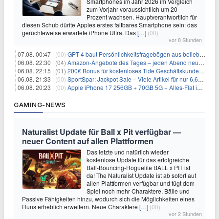
Smartphones im Jahr 2026 im Vergleich
zum Vorjahr voraussichtlich um 20
Prozent wachsen. Hauptverantwortlich für
diesen Schub dürfte Apples erstes faltbares Smartphone sein: das
gerüchteweise erwartete iPhone Ultra. Das
[…]
(00)
vor 8 Stunden
07.08. 00:47 |
(00)
GPT-4 baut Persönlichkeitsfragebögen aus beliebigen Texten und sagt Antworten voraus
06.08. 22:30 |
(04)
Amazon-Angebote des Tages – jeden Abend neue Deals zum Stöbern
06.08. 22:15 |
(01)
200€ Bonus für kostenloses Tide Geschäftskundenkonto
06.08. 21:33 |
(00)
SportSpar: Jackpot Sale – Viele Artikel für nur 6,66€ – nur 48 Stunden
06.08. 20:23 |
(00)
Apple iPhone 17 256GB + 70GB 5G + Alles-Flat im Vodafone-Netz für 34,99€/Monat – eff. 4,65€/Monat
GAMING-NEWS
Naturalist Update für Ball x Pit verfügbar —
neuer Content auf allen Plattformen
Das letzte und natürlich wieder
kostenlose Update für das erfolgreiche
Ball-Bouncing-Roguelite BALL x PIT ist
da! The Naturalist Update ist ab sofort auf
allen Plattformen verfügbar und fügt dem
Spiel noch mehr Charaktere, Bälle und
Passive Fähigkeiten hinzu, wodurch sich die Möglichkeiten eines
Runs erheblich erweitern. Neue Charaktere
[…]
(00)
vor 2 Stunden