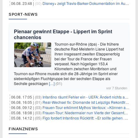
06.08. 23:48 |
(00)
Disney+ zeigt Travis-Barker-Dokumentation im August
SPORT-NEWS
Pienaar gewinnt Etappe - Lippert im Sprint
chancenlos
Tournon-sur-Rhône (dpa) - Die frühere
deutsche Rad-Meisterin Liane Lippert hat
ihren insgesamt zweiten Etappenerfolg
bei der Tour de France der Frauen
verpasst. Nach hügeligen 153,4
Kilometern zwischen Montbrison und
Tournon-sur-Rhone musste sich die 28-Jährige im Sprint einer
siebenköpfigen Fluchtgruppe bei der sechsten Etappe als
Sechste geschlagen
[…]
(01)
vor 7 Stunden
06.08. 17:05 |
(03)
Infantino räumt Fehler ein - UEFA: Ändert nichts an Boykott
06.08. 16:05 |
(01)
Real-Wechsel fix: Diomande ist Leipzigs Rekordtransfer
06.08. 09:12 |
(03)
Frauen-Tour erklimmt Mythos Ventoux: «Können alles schaffen»
05.08. 18:08 |
(03)
Frauen-Tour: Niedermaier nun Vierte der Gesamtwertung
05.08. 14:12 |
(05)
Figo fordert Infantinos Rücktritt: «Er sollte gehen. Jetzt»
FINANZNEWS