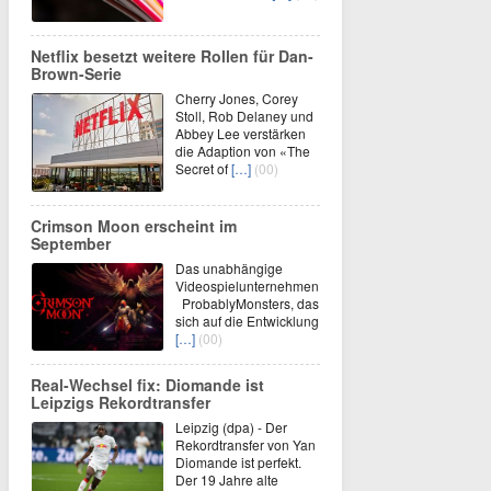
Netflix besetzt weitere Rollen für Dan-
Brown-Serie
Cherry Jones, Corey
Stoll, Rob Delaney und
Abbey Lee verstärken
die Adaption von «The
Secret of
[…]
(00)
Crimson Moon erscheint im
September
Das unabhängige
Videospielunternehmen
ProbablyMonsters, das
sich auf die Entwicklung
[…]
(00)
Real-Wechsel fix: Diomande ist
Leipzigs Rekordtransfer
Leipzig (dpa) - Der
Rekordtransfer von Yan
Diomande ist perfekt.
Der 19 Jahre alte