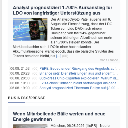
Analyst prognostiziert 1.700% Kursanstieg für
LDO von langfristiger Unterstützung aus
Der Analyst Crypto Patel äußerte am 6.
August die Einschätzung, dass der LDO-
Token von Lido DAO nach einem
Rückgang von fast 94% gegenüber
seinem bisherigen Allzeithoch um mehr
als 1.700% steigen könnte. Der
Marktbeobachter sieht LDO in einer hochriskanten
Akkumulationszone, warnt jedoch, dass die bärische Struktur des
Tokens bestehen bleibt, bis
[…]
(00)
vor 1 Stunde
06.08. 21:53 |
(00)
PEPE: Bedeutender Rückgang des Angebots auf Börsen – Was kommt als Nächstes?
06.08. 20:28 |
(00)
Binance setzt Dienstleistungen aus und entfernt mehrere Krypto-Paare: Wer ist betroffen?
06.08. 20:00 |
(00)
Südkoreas Chip-Giganten explodieren: Warum dieser Rekord-Tag die KI-Branche erschüttert
06.08. 19:00 |
(00)
EZB-Schock: Inflation bleibt hartnäckiger als gedacht – 2027 wird zum kritischen Test
06.08. 19:00 |
(00)
Analyst prognostiziert Ethereum-Rallye auf $3.000 nach entscheidendem On-Chain-Ausbruch
BUSINESS/PRESSE
Wenn Mitarbeitende Bälle werfen und neue
Energie gewinnen
München, 06.08.2026 (lifePR) - Neuro-