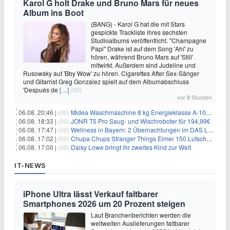
Karol G holt Drake und Bruno Mars für neues
Album ins Boot
(BANG) - Karol G hat die mit Stars
gespickte Trackliste ihres sechsten
Studioalbums veröffentlicht. "Champagne
Papi" Drake ist auf dem Song 'Ahí' zu
hören, während Bruno Mars auf 'Still'
mitwirkt. Außerdem sind Judeline und
Rusowsky auf 'Bby Wow' zu hören. Cigarettes After Sex-Sänger
und Gitarrist Greg Gonzalez spielt auf dem Albumabschluss
'Después de
[…]
(00)
vor 8 Stunden
06.08. 20:46 |
(00)
Midea Waschmaschine 8 kg Energieklasse A-10% 1400 U/Min für 289,97€
06.08. 18:33 |
(00)
JONR T5 Pro Saug- und Wischroboter für 194,99€
06.08. 17:47 |
(00)
Wellness in Bayern: 2 Übernachtungen im DAS LUDWIG Sports Resort inkl. HP + Wellness ab 174€ p.P.
06.08. 17:02 |
(00)
Chupa Chups Stranger Things Eimer 150 Lutscher für 21,95€
06.08. 17:00 |
(00)
Daisy Lowe bringt ihr zweites Kind zur Welt
IT-NEWS
iPhone Ultra lässt Verkauf faltbarer
Smartphones 2026 um 20 Prozent steigen
Laut Branchenberichten werden die
weltweiten Auslieferungen faltbarer