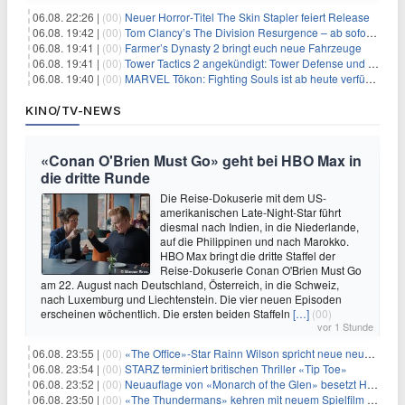
06.08. 22:26 |
(00)
Neuer Horror‑Titel The Skin Stapler feiert Release
06.08. 19:42 |
(00)
Tom Clancy’s The Division Resurgence – ab sofort für euch verfügbar
06.08. 19:41 |
(00)
Farmer’s Dynasty 2 bringt euch neue Fahrzeuge
06.08. 19:41 |
(00)
Tower Tactics 2 angekündigt: Tower Defense und Deckbuilding Kombo kehrt zurück
06.08. 19:40 |
(00)
MARVEL Tōkon: Fighting Souls ist ab heute verfügbar
KINO/TV-NEWS
«Conan O'Brien Must Go» geht bei HBO Max in
die dritte Runde
Die Reise-Dokuserie mit dem US-
amerikanischen Late-Night-Star führt
diesmal nach Indien, in die Niederlande,
auf die Philippinen und nach Marokko.
HBO Max bringt die dritte Staffel der
Reise-Dokuserie Conan O'Brien Must Go
am 22. August nach Deutschland, Österreich, in die Schweiz,
nach Luxemburg und Liechtenstein. Die vier neuen Episoden
erscheinen wöchentlich. Die ersten beiden Staffeln
[…]
(00)
vor 1 Stunde
06.08. 23:55 |
(00)
«The Office»-Star Rainn Wilson spricht neue neuseeländische Serie «Settling»
06.08. 23:54 |
(00)
STARZ terminiert britischen Thriller «Tip Toe»
06.08. 23:52 |
(00)
Neuauflage von «Monarch of the Glen» besetzt Hauptrollen
06.08. 23:50 |
(00)
«The Thundermans» kehren mit neuem Spielfilm zurück