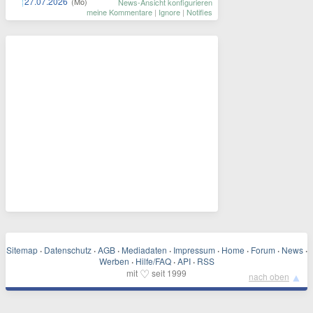
27.07.2026
(Mo)
News-Ansicht konfigurieren
meine Kommentare
|
Ignore
|
Notifies
Sitemap
·
Datenschutz
·
AGB
·
Mediadaten
·
Impressum
·
Home
·
Forum
·
News
·
Werben
·
Hilfe/FAQ
·
API
·
RSS
♡
mit
seit 1999
▲
nach oben