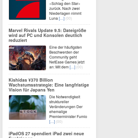
«Schlag den Star»
zurück. Nach zwei
Niederlagen nimmt
Luna
[…]
(00)
Marvel Rivals Update 9.5: Dateigröße
wird auf PC und Konsolen deutlich
reduziert
Eine der häufigsten
Beschwerden der
Community geht
NetEase Games jetzt
an: Mit dem
[…]
(00)
Kishidas ¥370 Billion
Wachstumsstrategie: Eine langfristige
Vision für Japans Yen
Die Notwendigkeit
struktureller
Veränderungen Der
ehemalige
Premierminister Fumio
[…]
(00)
iPadOS 27 spendiert iPad zwei neue