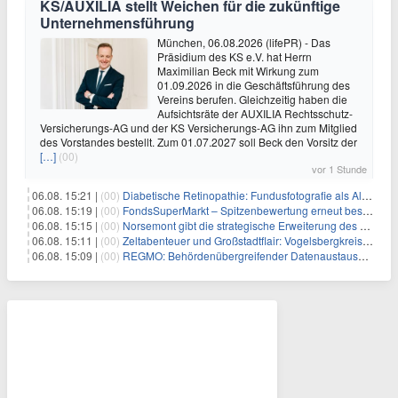
KS/AUXILIA stellt Weichen für die zukünftige
Unternehmensführung
München, 06.08.2026 (lifePR) - Das
Präsidium des KS e.V. hat Herrn
Maximilian Beck mit Wirkung zum
01.09.2026 in die Geschäftsführung des
Vereins berufen. Gleichzeitig haben die
Aufsichtsräte der AUXILIA Rechtsschutz-
Versicherungs-AG und der KS Versicherungs-AG ihn zum Mitglied
des Vorstandes bestellt. Zum 01.07.2027 soll Beck den Vorsitz der
[…]
(00)
vor 1 Stunde
06.08. 15:21 |
(00)
Diabetische Retinopathie: Fundusfotografie als Alternative zur Ophthalmoskopie
06.08. 15:19 |
(00)
FondsSuperMarkt – Spitzenbewertung erneut bestätigt
06.08. 15:15 |
(00)
Norsemont gibt die strategische Erweiterung des Konzessionspakets Choquelimpie auf 9.048 Hektar bekannt
06.08. 15:11 |
(00)
Zeltabenteuer und Großstadtflair: Vogelsbergkreis blickt auf zwei erfolgreiche Sommerfreizeiten zurück
06.08. 15:09 |
(00)
REGMO: Behördenübergreifender Datenaustausch für Millionen Bürger:innen – Teil 1