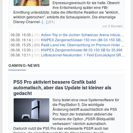
Erpressungsversuch für sie hatte. Obwohl
ihre Entscheidung später eine FBI-
Ermittlung unterstützte, habe die öffentliche Reaktion sie "wirklich,
wirklich gebrochen", erklärte die Schauspielerin. Die ehemalige
Disney-Channel-
[…]
(01)
vor 3 Stunden
06.08. 16:35 |
(00)
Action-Trip in die Jochen Schweizer Arena inklusive Premium Hotel und Frühstück ab 59€ p.P.
06.08. 16:14 |
(00)
KNIPEX Zangenschlüssel 150 mm (86 03 150 SB) für 35,99€
06.08. 15:25 |
(03)
Rasti-Land inkl. Übernachtung im Premium Hotel ab 69€ p.P.
06.08. 13:30 |
(00)
KNIPEX Zangenschlüssel 86 03 150 SB für 35,99€
06.08. 13:11 |
(00)
Lottoscanner-Neukunden: 1 Feld EuroJackpot GRATIS spielen
GAMING-NEWS
PS5 Pro aktiviert bessere Grafik bald
automatisch, aber das Update ist kleiner als
gedacht
Sony testet eine neue Systemsoftware für
die PlayStation 5. Die wichtigste
Änderung betrifft ausschließlich die PS5
Pro: Nach der Installation aktiviert die
Konsole die Option „PSSR-Bildqualität
verbessern“ nämlich automatisch.
Dadurch nutzt die PS5 Pro das verbesserte PSSR auch bei
Spielen, die eigentlich noch für die ältere Version des KI-