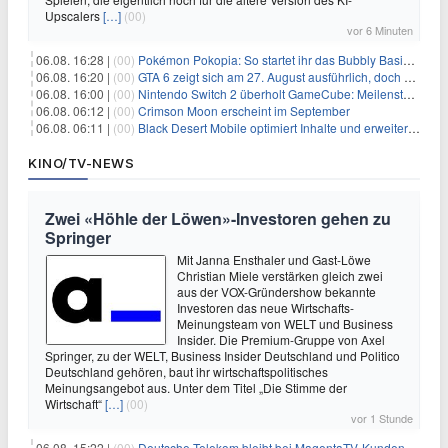
Upscalers
[…]
(00)
vor 6 Minuten
06.08. 16:28 |
(00)
Pokémon Pokopia: So startet ihr das Bubbly Basin-DLC
06.08. 16:20 |
(00)
GTA 6 zeigt sich am 27. August ausführlich, doch Netflix bekommt sechs Stunden Vorsprung
06.08. 16:00 |
(00)
Nintendo Switch 2 überholt GameCube: Meilenstein schon nach kurzer Zeit erreicht
06.08. 06:12 |
(00)
Crimson Moon erscheint im September
06.08. 06:11 |
(00)
Black Desert Mobile optimiert Inhalte und erweitert Treasure Access
KINO/TV-NEWS
Zwei «Höhle der Löwen»-Investoren gehen zu
Springer
Mit Janna Ensthaler und Gast-Löwe
Christian Miele verstärken gleich zwei
aus der VOX-Gründershow bekannte
Investoren das neue Wirtschafts-
Meinungsteam von WELT und Business
Insider. Die Premium-Gruppe von Axel
Springer, zu der WELT, Business Insider Deutschland und Politico
Deutschland gehören, baut ihr wirtschaftspolitisches
Meinungsangebot aus. Unter dem Titel „Die Stimme der
Wirtschaft“
[…]
(00)
vor 1 Stunde
06.08. 15:22 |
(00)
Deutsche Telekom bleibt bei MagentaTV-Kunden vage