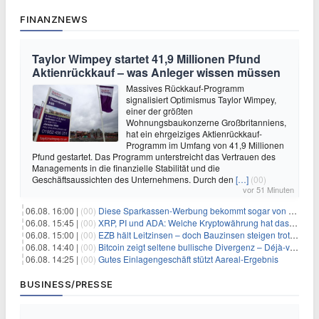
FINANZNEWS
Taylor Wimpey startet 41,9 Millionen Pfund
Aktienrückkauf – was Anleger wissen müssen
Massives Rückkauf-Programm
signalisiert Optimismus Taylor Wimpey,
einer der größten
Wohnungsbaukonzerne Großbritanniens,
hat ein ehrgeiziges Aktienrückkauf-
Programm im Umfang von 41,9 Millionen
Pfund gestartet. Das Programm unterstreicht das Vertrauen des
Managements in die finanzielle Stabilität und die
Geschäftsaussichten des Unternehmens. Durch den
[…]
(00)
vor 51 Minuten
06.08. 16:00 |
(00)
Diese Sparkassen-Werbung bekommt sogar von der Konkurrenz Lob
06.08. 15:45 |
(00)
XRP, PI und ADA: Welche Kryptowährung hat das größte Potenzial im nächsten Bullenmarkt?
06.08. 15:00 |
(00)
EZB hält Leitzinsen – doch Bauzinsen steigen trotzdem: Das Nahost-Problem für Immobilienkäufer
06.08. 14:40 |
(00)
Bitcoin zeigt seltene bullische Divergenz – Déjà-vu für BTC?
06.08. 14:25 |
(00)
Gutes Einlagengeschäft stützt Aareal-Ergebnis
BUSINESS/PRESSE