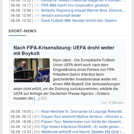
06.08. 13:17 |
(00)
FIFA-WM macht Fox Corporation glücklich
06.08. 12:56 |
(00)
Britische Regierung erlaubt Warner Bros. Discovery-Übernahme
06.08. 12:40 |
(00)
Versant schrumpft weiter
06.08. 12:32 |
(00)
Dank Fußball-WM: Nexstar erhöht den Gewinn
SPORT-NEWS
Nach FIFA-Krisensitzung: UEFA droht weiter
mit Boykott
Nyon (dpa) - Die Europäische Fußball-
Union UEFA droht auch nach dem
Eingeständnis eines Fehlers von FIFA-
Präsident Gianni Infantino beim
gescheiterten Investorendeal weiter mit
einem WM-Boykott. Die Voraussetzungen
seien nicht erfüllt, um die Drohung zurückzunehmen, erklärte die
UEFA auf Anfrage der Deutschen Presse-Agentur. «Erstens
mussten die
[…]
(02)
vor 12 Minuten
06.08. 16:05 |
(00)
Real-Wechsel fix: Diomande ist Leipzigs Rekordtransfer
06.08. 09:12 |
(01)
Frauen-Tour erklimmt Mythos Ventoux: «Können alles schaffen»
05.08. 18:08 |
(03)
Frauen-Tour: Niedermaier nun Vierte der Gesamtwertung
05.08. 14:12 |
(05)
Figo fordert Infantinos Rücktritt: «Er sollte gehen. Jetzt»
05.08. 12:33 |
(03)
Wellbrock verblüfft und träumt: Zweites EM-Gold in Paris