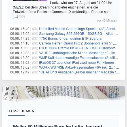
Look» wird am 27. August um 21.00 Uhr
(MESZ) bei dem Streaminganbieter erscheinen, wie die
Entwicklerfirma Rockstar Games auf X ankündigte. Ebenso soll
[…]
(00)
vor 48 Minuten
06.08. 15:49 |
(00)
Unlimited Mobile Geburtstags-Special: (o2) Allnet-Flats ab 14,99€/Monat
06.08. 15:02 |
(00)
Samsung Galaxy S26 256GB + 50GB 5G + Alles-Flat im Vodafone-Netz für 19,99€/Monat – eff. 0,20€/Monat
06.08. 14:39 |
(00)
175€ Bonus für den quirion ETF-Sparplan
06.08. 14:18 |
(00)
Carrera Herren Grand Prix 2 Sonnenbrille für 51,55€
06.08. 13:55 |
(00)
Bis zu 300€ Prämie für KOSTENLOSES Girokonto bei der Santander – 50€ schon nach 1 Woche!
06.08. 13:33 |
(00)
VAUDE Umhängetasche Mineo Messenger 9 Liter für 26,89€
06.08. 13:20 |
(00)
WMF Kult doppelwandige Espressotassen (2-teilig) für 11,69€
06.08. 13:02 |
(00)
iPadOS 27 spendiert iPad zwei neue Funktionen
06.08. 13:02 |
(00)
WORX WG743E Akku-Rasenmäher 40V inkl. 2x 4Ah Akkus für 248,40€
06.08. 12:49 |
(00)
*GRATIS* 3 Ausgaben „selber machen“ Magazin für 0€ (statt 13,35€)
TOP-THEMEN
Weiter 50 Millionen Euro im Lotto-Jackpot