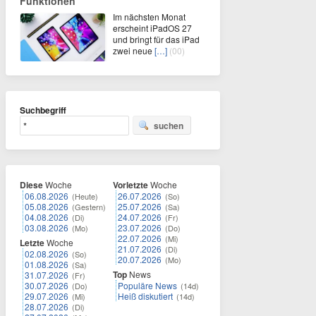
Funktionen
Im nächsten Monat
erscheint iPadOS 27
und bringt für das iPad
zwei neue
[…]
(00)
Suchbegriff
suchen
Diese
Woche
Vorletzte
Woche
06.08.2026
26.07.2026
(Heute)
(So)
05.08.2026
25.07.2026
(Gestern)
(Sa)
04.08.2026
24.07.2026
(Di)
(Fr)
03.08.2026
23.07.2026
(Mo)
(Do)
22.07.2026
(Mi)
Letzte
Woche
21.07.2026
(Di)
02.08.2026
(So)
20.07.2026
(Mo)
01.08.2026
(Sa)
Top
News
31.07.2026
(Fr)
30.07.2026
Populäre News
(Do)
(14d)
29.07.2026
Heiß diskutiert
(Mi)
(14d)
28.07.2026
(Di)