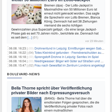
Bremen (dpa) - Der Lotto-Jackpot in
Maximalhöhe von 50 Millionen Euro ist
erneut nicht geknackt worden. Das sagte
die Sprecherin von Lotto Bremen, Bianca
König. Demnach hat seit 38 Ziehungen
niemand die sechs richtigen
Gewinnzahlen plus Superzahl getippt. «So eine lange Jackpot-
Phase gab es seit 70 Jahren nicht», berichtete sie. Demnach hat
es seit dem
[…]
(01)
vor 23 Minuten
06.08. 16:23 |
(00)
Drohnenfund in Leipzig: Ermittlungen wegen Sabotage und Spionage
06.08. 16:22 |
(04)
Totes Kleinkind gefunden - Fremdverschulden ausgeschlossen
06.08. 16:18 |
(00)
Sprengstoff-Drohne in Leipzig: Semtex im Spiel
06.08. 16:04 |
(00)
Niedrigwasser: Bilger will Güter auf Straßen und Schienen bringen
06.08. 15:47 |
(02)
Frau nach Gewalttat im Zentrum Londons angeklagt
BOULEVARD-NEWS
Bella Thorne spricht über Veröffentlichung
privater Bilder nach Erpressungsversuch
(BANG) - Bella Thorne hat über die
emotionalen Folgen gesprochen, die die
Veröffentlichung privater Fotos nach
einem mutmaßlichen