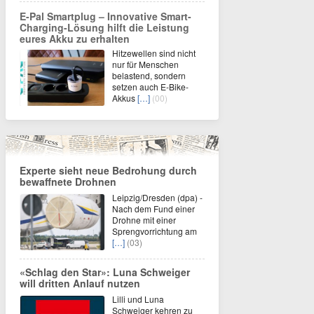
E-Pal Smartplug – Innovative Smart-
Charging-Lösung hilft die Leistung
eures Akku zu erhalten
Hitzewellen sind nicht
nur für Menschen
belastend, sondern
setzen auch E-Bike-
Akkus
[…]
(00)
Experte sieht neue Bedrohung durch
bewaffnete Drohnen
Leipzig/Dresden (dpa) -
Nach dem Fund einer
Drohne mit einer
Sprengvorrichtung am
[…]
(03)
«Schlag den Star»: Luna Schweiger
will dritten Anlauf nutzen
Lilli und Luna
Schweiger kehren zu