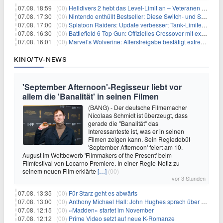
07.08. 18:59 |
(00)
Helldivers 2 hebt das Level-Limit an – Veteranen können endlich weiter aufsteigen
07.08. 17:30 |
(00)
Nintendo enthüllt Bestseller: Diese Switch- und Switch-2-Spiele verkaufen sich am besten
07.08. 17:00 |
(00)
Splatoon Raiders: Update verbessert Tank-Limiter und behebt Bugs
07.08. 16:30 |
(00)
Battlefield 6 Top Gun: Offizielles Crossover mit exklusiven Inhalten angekündigt
07.08. 16:01 |
(00)
Marvel’s Wolverine: Altersfreigabe bestätigt extreme Gewalt und düstere Szenen
KINO/TV-NEWS
'September Afternoon'-Regisseur liebt vor
allem die 'Banalität' in seinen Filmen
(BANG) - Der deutsche Filmemacher
Nicolaas Schmidt ist überzeugt, dass
gerade die "Banalität" das
Interessanteste ist, was er in seinen
Filmen zeigen kann. Sein Regiedebüt
'September Afternoon' feiert am 10.
August im Wettbewerb 'Filmmakers of the Present' beim
Filmfestival von Locarno Premiere. In einer Regie-Notiz zu
seinem neuen Film erklärte
[…]
(00)
vor 3 Stunden
07.08. 13:35 |
(00)
Für Starz geht es abwärts
07.08. 13:00 |
(00)
Anthony Michael Hall: John Hughes sprach über eine Fortsetzung von 'The Breakfast Club'
07.08. 12:15 |
(00)
«Madden» startet im November
07.08. 12:12 |
(00)
Prime Video setzt auf neue K-Romanze