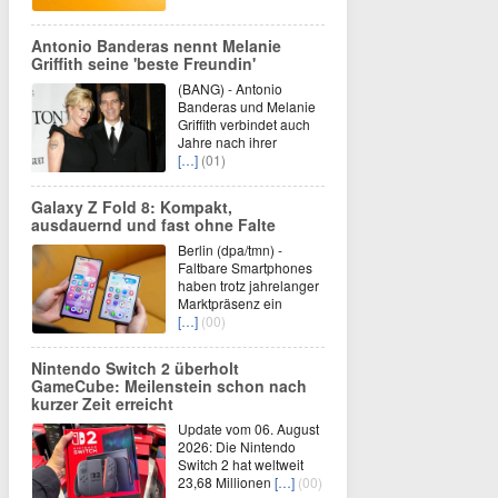
Antonio Banderas nennt Melanie
Griffith seine 'beste Freundin'
(BANG) - Antonio
Banderas und Melanie
Griffith verbindet auch
Jahre nach ihrer
[…]
(01)
Galaxy Z Fold 8: Kompakt,
ausdauernd und fast ohne Falte
Berlin (dpa/tmn) -
Faltbare Smartphones
haben trotz jahrelanger
Marktpräsenz ein
[…]
(00)
Nintendo Switch 2 überholt
GameCube: Meilenstein schon nach
kurzer Zeit erreicht
Update vom 06. August
2026: Die Nintendo
Switch 2 hat weltweit
23,68 Millionen
[…]
(00)