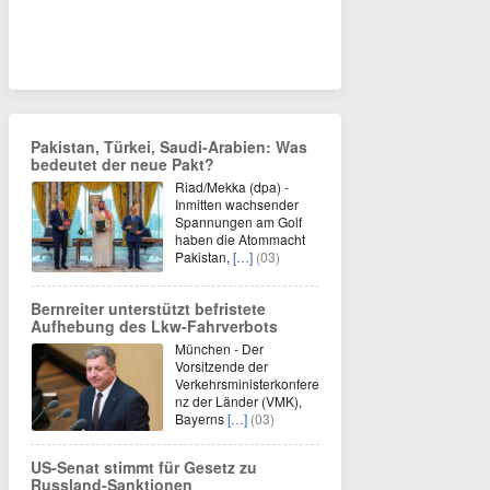
Pakistan, Türkei, Saudi-Arabien: Was
bedeutet der neue Pakt?
Riad/Mekka (dpa) -
Inmitten wachsender
Spannungen am Golf
haben die Atommacht
Pakistan,
[…]
(03)
Bernreiter unterstützt befristete
Aufhebung des Lkw-Fahrverbots
München - Der
Vorsitzende der
Verkehrsministerkonfere
nz der Länder (VMK),
Bayerns
[…]
(03)
US-Senat stimmt für Gesetz zu
Russland-Sanktionen