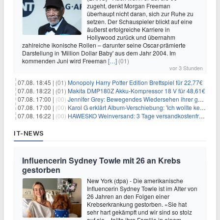
zugeht, denkt Morgan Freeman
überhaupt nicht daran, sich zur Ruhe zu
setzen. Der Schauspieler blickt auf eine
äußerst erfolgreiche Karriere in
Hollywood zurück und übernahm
zahlreiche ikonische Rollen – darunter seine Oscar-prämierte
Darstellung in 'Million Dollar Baby' aus dem Jahr 2004. Im
kommenden Juni wird Freeman
[…]
(01)
vor 3 Stunden
07.08. 18:45 |
(01)
Monopoly Harry Potter Edition Brettspiel für 22,77€
07.08. 18:22 |
(01)
Makita DMP180Z Akku-Kompressor 18 V für 48,61€
07.08. 17:00 |
(00)
Jennifer Grey: Bewegendes Wiedersehen ihrer geschiedenen Eltern kurz vor dem Tod ihrer Mutter
07.08. 17:00 |
(00)
Karol G erklärt Album-Verschiebung: 'Ich wollte keine persönliche Situation ausnutzen'
07.08. 16:22 |
(00)
HAWESKO Weinversand: 3 Tage versandkostenfrei bestellen (MBW 25€)
IT-NEWS
Influencerin Sydney Towle mit 26 an Krebs
gestorben
New York (dpa) - Die amerikanische
Influencerin Sydney Towle ist im Alter von
26 Jahren an den Folgen einer
Krebserkrankung gestorben. «Sie hat
sehr hart gekämpft und wir sind so stolz
auf sie», teilte ihre Familie in einem