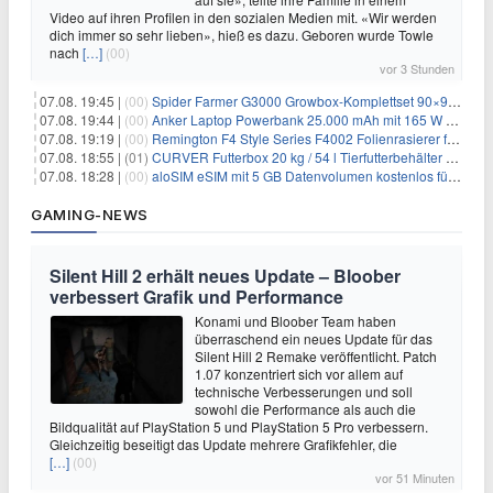
Video auf ihren Profilen in den sozialen Medien mit. «Wir werden
dich immer so sehr lieben», hieß es dazu. Geboren wurde Towle
nach
[…]
(00)
vor 3 Stunden
07.08. 19:45 |
(00)
Spider Farmer G3000 Growbox-Komplettset 90×90×180 cm für 379,99€
07.08. 19:44 |
(00)
Anker Laptop Powerbank 25.000 mAh mit 165 W refurbished für 58,39€
07.08. 19:19 |
(00)
Remington F4 Style Series F4002 Folienrasierer für 18,99€
07.08. 18:55 |
(01)
CURVER Futterbox 20 kg / 54 l Tierfutterbehälter mit Rollen für 19,99€
07.08. 18:28 |
(00)
aloSIM eSIM mit 5 GB Datenvolumen kostenlos für Windscribe-Pro-Nutzer
GAMING-NEWS
Silent Hill 2 erhält neues Update – Bloober
verbessert Grafik und Performance
Konami und Bloober Team haben
überraschend ein neues Update für das
Silent Hill 2 Remake veröffentlicht. Patch
1.07 konzentriert sich vor allem auf
technische Verbesserungen und soll
sowohl die Performance als auch die
Bildqualität auf PlayStation 5 und PlayStation 5 Pro verbessern.
Gleichzeitig beseitigt das Update mehrere Grafikfehler, die
[…]
(00)
vor 51 Minuten