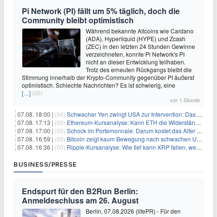
Pi Network (PI) fällt um 5% täglich, doch die
Community bleibt optimistisch
Während bekannte Altcoins wie Cardano
(ADA), Hyperliquid (HYPE) und Zcash
(ZEC) in den letzten 24 Stunden Gewinne
verzeichneten, konnte Pi Network's PI
nicht an dieser Entwicklung teilhaben.
Trotz des erneuten Rückgangs bleibt die
Stimmung innerhalb der Krypto-Community gegenüber PI äußerst
optimistisch. Schlechte Nachrichten? Es ist schwierig, eine
[…]
(00)
vor 1 Stunde
07.08. 18:00 |
(00)
Schwacher Yen zwingt USA zur Intervention: Das größte Risiko seit 15 Jahren
07.08. 17:13 |
(00)
Ethereum-Kursanalyse: Kann ETH die Widerstände der gleitenden Durchschnitte überwinden?
07.08. 17:00 |
(00)
Schock im Portemonnaie: Darum kostet das Alter deutlich mehr als Sie denken
07.08. 16:59 |
(00)
Bitcoin zeigt kaum Bewegung nach schwachen US-Arbeitsmarktdaten, Fed-Zinserhöhungschancen sinken auf 44%
07.08. 16:36 |
(00)
Ripple-Kursanalyse: Wie tief kann XRP fallen, wenn die $1-Unterstützung am Wochenende verloren geht?
BUSINESS/PRESSE
Endspurt für den B2Run Berlin:
Anmeldeschluss am 26. August
Berlin, 07.08.2026 (lifePR) - Für den