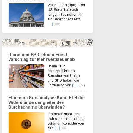
Washington (dpa) - Der
US-Senat hat nach
langem Tauziehen für
ein Sanktionsgesetz
[…]
(00)
Union und SPD lehnen Fuest-
Vorschlag zur Mehrwertsteuer ab
Berlin - Die
finanzpolitischen
Sprecher von Union
und SPD haben die
Forderung von
[…]
(02)
Ethereum-Kursanalyse: Kann ETH die
Widerstände der gleitenden
Durchschnitte überwinden?
Ethereum stabilisiert
sich weiterhin nach der
scharfen Korrektur von
den
[…]
(00)