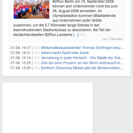
B2Run Berlin am 16. September 2026
können sich Unternehmen noch bis zum
26. August 2026 anmelden. Im
Olympiastadion kommen Mitarbeitende
aus Unternehmen jeder Größe
zusammen, um die 5,7 Kilometer lange Strecke in der
beeindruckenden Stadionkulisse zu absolvieren. Als Teil der
deutschlandweiten B2Run Laufserie
[…]
(00)
vor 7 Stunden
07.08. 16:47 |
(00)
Wirtschaftsstaatssekretär Thomas Dörflinger besucht Handwerksbetrieb im Kammerbezirk Freiburg
07.08. 16:31 |
(00)
Arbeit macht Spaß oder krank
07.08. 16:10 |
(00)
Vernetzung in jeder Hinsicht – Die Städte der Zukunft sind grün-blau
07.08. 15:29 |
(00)
Drei bis zehn Prozent, so viel Strom verbraucht ein Aufzug im Gebäude
07.08. 15:20 |
(00)
Northern Discovery Metals gibt die Börsennotierung an der Frankfurter Wertpapierbörse bekannt