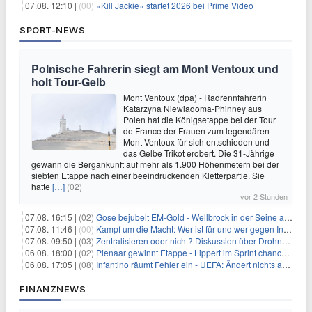
07.08. 12:10 |
(00)
«Kill Jackie» startet 2026 bei Prime Video
SPORT-NEWS
Polnische Fahrerin siegt am Mont Ventoux und
holt Tour-Gelb
Mont Ventoux (dpa) - Radrennfahrerin
Katarzyna Niewiadoma-Phinney aus
Polen hat die Königsetappe bei der Tour
de France der Frauen zum legendären
Mont Ventoux für sich entschieden und
das Gelbe Trikot erobert. Die 31-Jährige
gewann die Bergankunft auf mehr als 1.900 Höhenmetern bei der
siebten Etappe nach einer beeindruckenden Kletterpartie. Sie
hatte
[…]
(02)
vor 2 Stunden
07.08. 16:15 |
(02)
Gose bejubelt EM-Gold - Wellbrock in der Seine ausgebremst
07.08. 11:46 |
(00)
Kampf um die Macht: Wer ist für und wer gegen Infantino?
07.08. 09:50 |
(03)
Zentralisieren oder nicht? Diskussion über Drohnenabwehr
06.08. 18:00 |
(02)
Pienaar gewinnt Etappe - Lippert im Sprint chancenlos
06.08. 17:05 |
(08)
Infantino räumt Fehler ein - UEFA: Ändert nichts an Boykott
FINANZNEWS