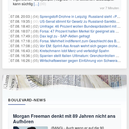
kann süchtig
[…]
(00)
vor 7 Minuten
07.08. 20:03 |
(04)
Sprengstoff-Drohne in Leipzig: Russland sieht «Provokation»
07.08. 19:35 |
(00)
US-Senat stimmt für Gesetz zu Russland-Sanktionen
07.08. 18:40 |
(02)
Umfrage: 46 Prozent wollen Bundespräsident mit Politik-Erfahrung
07.08. 18:07 |
(08)
Forsa: 47 Prozent halten Merkel für geeignet als Bundespräsidentin
07.08. 17:49 |
(03)
Dax legt zu - SAP-Aktien gefragt
07.08. 17:18 |
(05)
Forsa: Mehrheit indifferent zum Geschlecht des Bundespräsidenten
07.08. 17:08 |
(02)
Vor EM: Sprint-Ass Ansah wehrt sich gegen drohende Sperre
07.08. 16:43 |
(06)
Kretschmann lobt Merz und verteidigt Spahn
07.08. 16:36 |
(03)
Spanien stellt Italien Ultimatum: Grenzkontrollen beenden
07.08. 16:26 |
(05)
Wirtschaftsweiser gegen Einführung von Schwerarbeiter-Rente
BOULEVARD-NEWS
Morgan Freeman denkt mit 89 Jahren nicht ans
Aufhören
(BANG) - Auch wenn er auf die 90