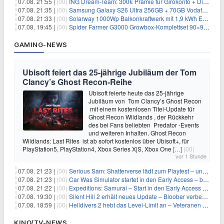
07.08. 21:55 |
(00)
ING Dream-Team: 300€ Prämie für Girokonto + Direkt-Depot
07.08. 21:35 |
(00)
Samsung Galaxy S26 Ultra 256GB + 70GB Vodafone-Netz für 34,99€/Monat (effektiv 4,74€/Monat)
07.08. 21:33 |
(00)
Solarway 1000Wp Balkonkraftwerk mit 1,9 kWh EcoFlow-Speicher für 719€ + 30€ Filial-Gutschein
07.08. 19:45 |
(00)
Spider Farmer G3000 Growbox-Komplettset 90×90×180 cm für 379,99€
GAMING-NEWS
Ubisoft feiert das 25-jährige Jubiläum der Tom
Clancy’s Ghost Recon-Reihe
Ubisoft feierte heute das 25-jährige
Jubiläum von Tom Clancy’s Ghost Recon
mit einem kostenlosen Titel-Update für
Ghost Recon Wildlands , der Rückkehr
des bei Fans beliebten Predator -Events
und weiteren Inhalten. Ghost Recon
Wildlands: Last Rites ist ab sofort kostenlos über Ubisoft+, für
PlayStation5, PlayStation4, Xbox Series X|S, Xbox One
[…]
(00)
vor 1 Stunde
07.08. 21:23 |
(00)
Serious Sam: Shatterverse lädt zum Playtest – und erscheint schon bald!
07.08. 21:23 |
(00)
Car Was Simulator startet in den Early Access – bald gehts los!
07.08. 21:22 |
(00)
Expeditions: Samurai – Start in den Early Access ab heute im feudalen Japan
07.08. 19:30 |
(00)
Silent Hill 2 erhält neues Update – Bloober verbessert Grafik und Performance
07.08. 18:59 |
(00)
Helldivers 2 hebt das Level-Limit an – Veteranen können endlich weiter aufsteigen
KINO/TV-NEWS