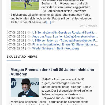
Bochum mit 1: 0 gewonnen und sich
damit den ersten Saisonsieg gesichert.
Die Berliner bestimmten über weite
Strecken das Geschehen einer zunächst chancenarmen Partie
und belohnten sich noch vor der Pause mit dem entscheidenden
Treffer. In der 39. Minute traf
[…]
(00)
vor 10 Minuten
07.08. 22:32 |
(00)
US-Senat stimmt für Gesetz zu Russland-Sanktionen
07.08. 22:30 |
(00)
Auge um Auge: Spanien kündigt Grenzkontrollen zu Italien an
07.08. 22:21 |
(00)
US-Börsen legen zu - Trump geht erneut gegen Fed-Gouverneurin vor
07.08. 21:45 |
(05)
Finanzministerium legt Entwurf für Steuerreform ab 2027 vor
07.08. 21:37 |
(00)
Wieder Schüsse in Berlin-Kreuzberg
BOULEVARD-NEWS
Morgan Freeman denkt mit 89 Jahren nicht ans
Aufhören
(BANG) - Auch wenn er auf die 90
zugeht, denkt Morgan Freeman
überhaupt nicht daran, sich zur Ruhe zu
setzen. Der Schauspieler blickt auf eine
äußerst erfolgreiche Karriere in
Hollywood zurück und übernahm
zahlreiche ikonische Rollen – darunter seine Oscar-prämierte