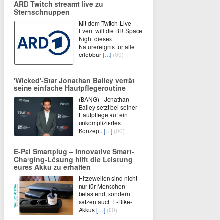
ARD Twitch streamt live zu
Sternschnuppen
Mit dem Twitch-Live-
Event will die BR Space
Night dieses
Naturereignis für alle
erlebbar
[…]
(00)
'Wicked'-Star Jonathan Bailey verrät
seine einfache Hautpflegeroutine
(BANG) - Jonathan
Bailey setzt bei seiner
Hautpflege auf ein
unkompliziertes
Konzept.
[…]
(00)
E-Pal Smartplug – Innovative Smart-
Charging-Lösung hilft die Leistung
eures Akku zu erhalten
Hitzewellen sind nicht
nur für Menschen
belastend, sondern
setzen auch E-Bike-
Akkus
[…]
(00)