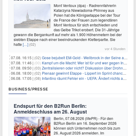
Mont Ventoux (dpa) - Radrennfahrerin
Katarzyna Niewiadoma-Phinney aus
Polen hat die Königsetappe bei der Tour
de France der Frauen zum legendären
Mont Ventoux für sich entschieden und
das Gelbe Trikot erobert. Die 31-Jährige
gewann die Bergankunft auf mehr als 1.900 Höhenmetern bei der
siebten Etappe nach einer beeindruckenden Kletterpartie. Sie
hatte
[…]
(02)
vor 4 Stunden
07.08. 16:15 |
(02)
Gose bejubelt EM-Gold - Wellbrock in der Seine ausgebremst
07.08. 11:46 |
(00)
Kampf um die Macht: Wer ist für und wer gegen Infantino?
07.08. 09:50 |
(03)
Zentralisieren oder nicht? Diskussion über Drohnenabwehr
06.08. 18:00 |
(02)
Pienaar gewinnt Etappe - Lippert im Sprint chancenlos
06.08. 17:05 |
(08)
Infantino räumt Fehler ein - UEFA: Ändert nichts an Boykott
BUSINESS/PRESSE
Endspurt für den B2Run Berlin:
Anmeldeschluss am 26. August
Berlin, 07.08.2026 (lifePR) - Für den
B2Run Berlin am 16. September 2026
können sich Unternehmen noch bis zum
26. August 2026 anmelden. Im