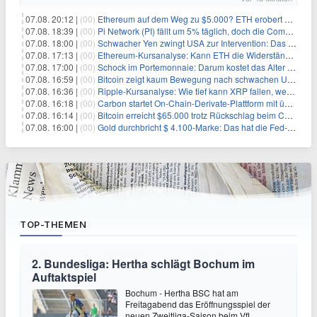
07.08. 20:12 |
(00)
Ethereum auf dem Weg zu $5.000? ETH erobert wichtige Marke zurück, während Institutionen weiter akkumulieren
07.08. 18:39 |
(00)
Pi Network (PI) fällt um 5% täglich, doch die Community bleibt optimistisch
07.08. 18:00 |
(00)
Schwacher Yen zwingt USA zur Intervention: Das größte Risiko seit 15 Jahren
07.08. 17:13 |
(00)
Ethereum-Kursanalyse: Kann ETH die Widerstände der gleitenden Durchschnitte überwinden?
07.08. 17:00 |
(00)
Schock im Portemonnaie: Darum kostet das Alter deutlich mehr als Sie denken
07.08. 16:59 |
(00)
Bitcoin zeigt kaum Bewegung nach schwachen US-Arbeitsmarktdaten, Fed-Zinserhöhungschancen sinken auf 44%
07.08. 16:36 |
(00)
Ripple-Kursanalyse: Wie tief kann XRP fallen, wenn die $1-Unterstützung am Wochenende verloren geht?
07.08. 16:18 |
(00)
Carbon startet On-Chain-Derivate-Plattform mit über 950 Märkten in einem Konto
07.08. 16:14 |
(00)
Bitcoin erreicht $65.000 trotz Rückschlag beim CLARITY Act und fehlendem US-Iran-Abkommen
07.08. 16:00 |
(00)
Gold durchbricht $ 4.100-Marke: Das hat die Fed-Entscheidung ausgelöst
TOP-THEMEN
2. Bundesliga: Hertha schlägt Bochum im
Auftaktspiel
Bochum - Hertha BSC hat am
Freitagabend das Eröffnungsspiel der
neuen Zweitliga-Saison beim VfL