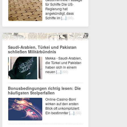
für Schiffe Die US-
Regierung hat
angekündigt, dass
Schiffe im
[…]
(00)
Saudi-Arabien, Türkei und Pakistan
schließen Militärbündnis
Mekka - Saudi-Arabien,
die Türkei und Pakistan
haben sich in einem
neuen
[…]
(00)
Bonusbedingungen richtig lesen: Die
häufigsten Stolperfallen
Online-Casino-Boni
wirken auf den ersten
Blick oft unkompliziert:
Ein bestimmter
[…]
(00)