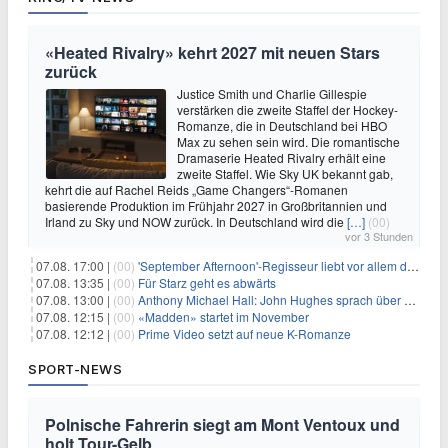
«Heated Rivalry» kehrt 2027 mit neuen Stars
zurück
Justice Smith und Charlie Gillespie
verstärken die zweite Staffel der Hockey-
Romanze, die in Deutschland bei HBO
Max zu sehen sein wird. Die romantische
Dramaserie Heated Rivalry erhält eine
zweite Staffel. Wie Sky UK bekannt gab,
kehrt die auf Rachel Reids „Game Changers“-Romanen
basierende Produktion im Frühjahr 2027 in Großbritannien und
Irland zu Sky und NOW zurück. In Deutschland wird die
[…]
(00)
vor 3 Stunden
07.08. 17:00 |
(00)
'September Afternoon'-Regisseur liebt vor allem die 'Banalität' in seinen Filmen
07.08. 13:35 |
(00)
Für Starz geht es abwärts
07.08. 13:00 |
(00)
Anthony Michael Hall: John Hughes sprach über eine Fortsetzung von 'The Breakfast Club'
07.08. 12:15 |
(00)
«Madden» startet im November
07.08. 12:12 |
(00)
Prime Video setzt auf neue K-Romanze
SPORT-NEWS
Polnische Fahrerin siegt am Mont Ventoux und
holt Tour-Gelb