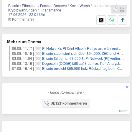
Bitcoin / Ethereum / Federal Reserve / Kevin Warsh / Liquidationen /
Kryptowährungen / Finanzmärkte
17.06.2026
·
22:01 Uhr
[0 Kommentare]
Mehr zum Thema
06.08. 11:17 |
(00)
Pi Network's PI führt Altcoin-Rallye an, während Bitcoin $65.000 anpeilt
05.08. 10:15 |
(00)
Bitcoin stabilisiert sich über $64.000, ZEC und HYPE mit starken Kursgewinnen
03.08. 11:04 |
(00)
Bitcoin fällt unter 63.000 $, Pi Network (PI) verliert an Schwung
05.08. 13:16 |
(00)
Dogecoin (DOGE) fällt auf 3-Jahres-Tief, Analysten erwarten jedoch baldige Erholung
07.08. 16:14 |
(00)
Bitcoin erreicht $65.000 trotz Rückschlag beim CLARITY Act und fehlendem US-Iran-Abkommen
- keine Kommentare -
JETZT kommentieren
forum