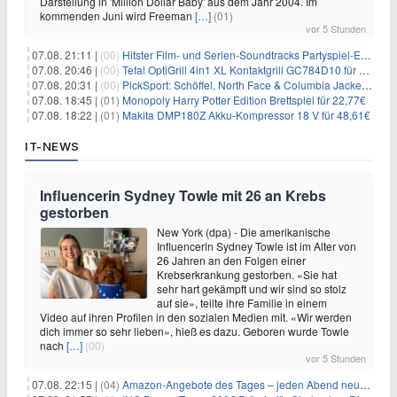
Darstellung in 'Million Dollar Baby' aus dem Jahr 2004. Im
kommenden Juni wird Freeman
[…]
(01)
vor 5 Stunden
07.08. 21:11 |
(00)
Hitster Film- und Serien-Soundtracks Partyspiel-Erweiterung für 6,99€
07.08. 20:46 |
(00)
Tefal OptiGrill 4in1 XL Kontaktgrill GC784D10 für 239,99€
07.08. 20:31 |
(00)
PickSport: Schöffel, North Face & Columbia Jacken ab 39,60€
07.08. 18:45 |
(01)
Monopoly Harry Potter Edition Brettspiel für 22,77€
07.08. 18:22 |
(01)
Makita DMP180Z Akku-Kompressor 18 V für 48,61€
IT-NEWS
Influencerin Sydney Towle mit 26 an Krebs
gestorben
New York (dpa) - Die amerikanische
Influencerin Sydney Towle ist im Alter von
26 Jahren an den Folgen einer
Krebserkrankung gestorben. «Sie hat
sehr hart gekämpft und wir sind so stolz
auf sie», teilte ihre Familie in einem
Video auf ihren Profilen in den sozialen Medien mit. «Wir werden
dich immer so sehr lieben», hieß es dazu. Geboren wurde Towle
nach
[…]
(00)
vor 5 Stunden
07.08. 22:15 |
(04)
Amazon-Angebote des Tages – jeden Abend neue Deals zum Stöbern