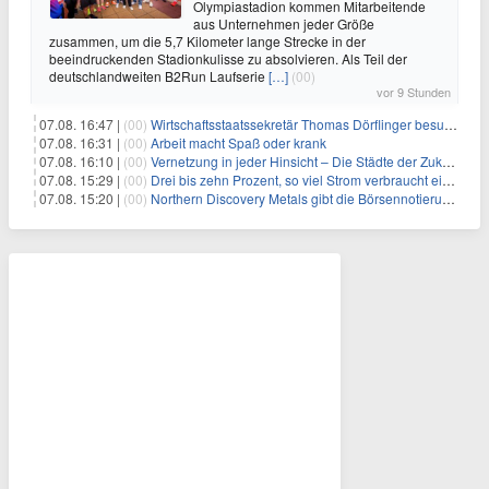
Olympiastadion kommen Mitarbeitende
aus Unternehmen jeder Größe
zusammen, um die 5,7 Kilometer lange Strecke in der
beeindruckenden Stadionkulisse zu absolvieren. Als Teil der
deutschlandweiten B2Run Laufserie
[…]
(00)
vor 9 Stunden
07.08. 16:47 |
(00)
Wirtschaftsstaatssekretär Thomas Dörflinger besucht Handwerksbetrieb im Kammerbezirk Freiburg
07.08. 16:31 |
(00)
Arbeit macht Spaß oder krank
07.08. 16:10 |
(00)
Vernetzung in jeder Hinsicht – Die Städte der Zukunft sind grün-blau
07.08. 15:29 |
(00)
Drei bis zehn Prozent, so viel Strom verbraucht ein Aufzug im Gebäude
07.08. 15:20 |
(00)
Northern Discovery Metals gibt die Börsennotierung an der Frankfurter Wertpapierbörse bekannt