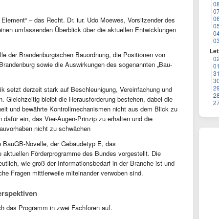
0
0
0
e Element“ – das Recht. Dr. iur. Udo Moewes, Vorsitzender des
0
inen umfassenden Überblick über die aktuellen Entwicklungen
0
0
Let
elle der Brandenburgischen Bauordnung, die Positionen von
0
Brandenburg sowie die Auswirkungen des sogenannten „Bau-
0
3
3
2
ik setzt derzeit stark auf Beschleunigung, Vereinfachung und
2
Gleichzeitig bleibt die Herausforderung bestehen, dabei die
2
heit und bewährte Kontrollmechanismen nicht aus dem Blick zu
n dafür ein, das Vier-Augen-Prinzip zu erhalten und die
Bauvorhaben nicht zu schwächen
ße BauGB-Novelle, der Gebäudetyp E, das
 aktuellen Förderprogramme des Bundes vorgestellt. Die
lich, wie groß der Informationsbedarf in der Branche ist und
sche Fragen mittlerweile miteinander verwoben sind.
erspektiven
ch das Programm in zwei Fachforen auf.