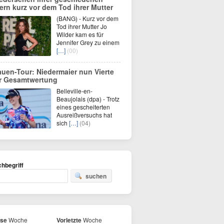
tern kurz vor dem Tod ihrer Mutter
(BANG) - Kurz vor dem
Tod ihrer Mutter Jo
Wilder kam es für
Jennifer Grey zu einem
[…]
(00)
auen-Tour: Niedermaier nun Vierte
r Gesamtwertung
Belleville-en-
Beaujolais (dpa) - Trotz
eines gescheiterten
Ausreißversuchs hat
sich
[…]
(04)
hbegriff
suchen
ese
Woche
Vorletzte
Woche