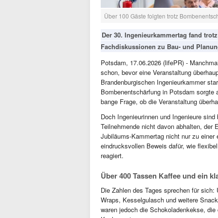
Über 100 Gäste folgten trotz Bombenentsc
Der 30. Ingenieurkammertag fand trot
Fachdiskussionen zu Bau- und Planun
Potsdam, 17.06.2026 (lifePR) - Manchmal 
schon, bevor eine Veranstaltung überhau
Brandenburgischen Ingenieurkammer start
Bombenentschärfung in Potsdam sorgte a
bange Frage, ob die Veranstaltung überhau
Doch Ingenieurinnen und Ingenieure sind b
Teilnehmende nicht davon abhalten, der
Jubiläums-Kammertag nicht nur zu einer 
eindrucksvollen Beweis dafür, wie flexib
reagiert.
Über 400 Tassen Kaffee und ein kl
Die Zahlen des Tages sprechen für sich:
Wraps, Kesselgulasch und weitere Snacks
waren jedoch die Schokoladenkekse, die 