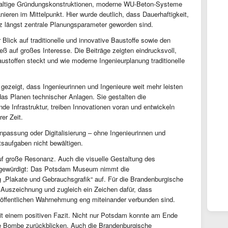
haltige Gründungskonstruktionen, moderne WU-Beton-Systeme
ieren im Mittelpunkt. Hier wurde deutlich, dass Dauerhaftigkeit,
 längst zentrale Planungsparameter geworden sind.
 Blick auf traditionelle und innovative Baustoffe sowie den
 auf großes Interesse. Die Beiträge zeigten eindrucksvoll,
ustoffen steckt und wie moderne Ingenieurplanung traditionelle
ezeigt, dass Ingenieurinnen und Ingenieure weit mehr leisten
as Planen technischer Anlagen. Sie gestalten die
de Infrastruktur, treiben Innovationen voran und entwickeln
er Zeit.
assung oder Digitalisierung – ohne Ingenieurinnen und
tsaufgaben nicht bewältigen.
auf große Resonanz. Auch die visuelle Gestaltung des
gewürdigt: Das Potsdam Museum nimmt die
 „Plakate und Gebrauchsgrafik“ auf. Für die Brandenburgische
 Auszeichnung und zugleich ein Zeichen dafür, dass
r öffentlichen Wahrnehmung eng miteinander verbunden sind.
t einem positiven Fazit. Nicht nur Potsdam konnte am Ende
fte Bombe zurückblicken. Auch die Brandenburgische