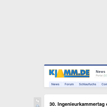
News
Portal (
3.
News
Forum
Schlaufuchs
Com
30. Ingenieurkammertag 