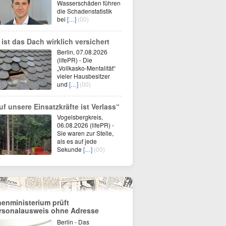
Wasserschäden führen
die Schadenstatistik
bei
[…]
(00)
 ist das Dach wirklich versichert
Berlin, 07.08.2026
(lifePR) - Die
„Vollkasko-Mentalität“
vieler Hausbesitzer
und
[…]
(00)
uf unsere Einsatzkräfte ist Verlass“
Vogelsbergkreis,
06.08.2026 (lifePR) -
Sie waren zur Stelle,
als es auf jede
Sekunde
[…]
(00)
nenministerium prüft
rsonalausweis ohne Adresse
Berlin - Das