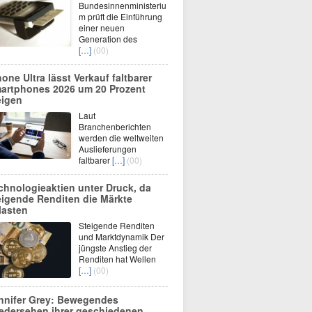
Bundesinnenministeriu
m prüft die Einführung
einer neuen
Generation des
[…]
(00)
hone Ultra lässt Verkauf faltbarer
artphones 2026 um 20 Prozent
eigen
Laut
Branchenberichten
werden die weltweiten
Auslieferungen
faltbarer
[…]
(00)
chnologieaktien unter Druck, da
eigende Renditen die Märkte
lasten
Steigende Renditen
und Marktdynamik Der
jüngste Anstieg der
Renditen hat Wellen
[…]
(00)
nnifer Grey: Bewegendes
edersehen ihrer geschiedenen