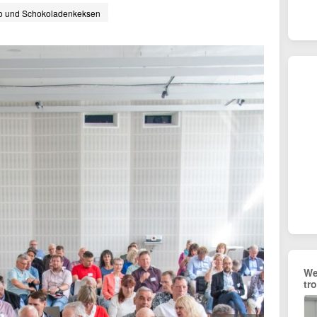
o und Schokoladenkeksen
We
tro