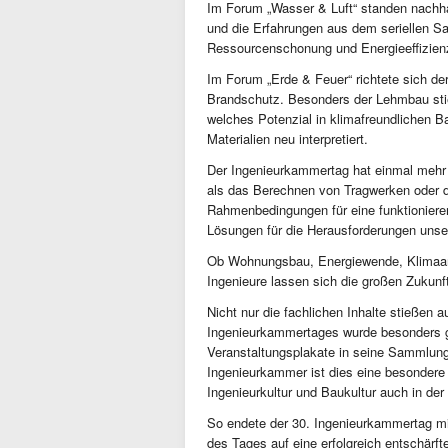
Im Forum „Wasser & Luft“ standen nach
und die Erfahrungen aus dem seriellen San
Ressourcenschonung und Energieeffizienz
Im Forum „Erde & Feuer“ richtete sich der
Brandschutz. Besonders der Lehmbau stieß
welches Potenzial in klimafreundlichen Ba
Materialien neu interpretiert.
Der Ingenieurkammertag hat einmal mehr g
als das Berechnen von Tragwerken oder d
Rahmenbedingungen für eine funktionieren
Lösungen für die Herausforderungen unser
Ob Wohnungsbau, Energiewende, Klimaanp
Ingenieure lassen sich die großen Zukunf
Nicht nur die fachlichen Inhalte stießen 
Ingenieurkammertages wurde besonders 
Veranstaltungsplakate in seine Sammlung
Ingenieurkammer ist dies eine besondere
Ingenieurkultur und Baukultur auch in de
So endete der 30. Ingenieurkammertag mi
des Tages auf eine erfolgreich entschär