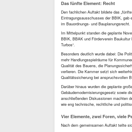
Das fünfte Element: Recht
Den fachlichen Auftakt bildete das „fünft
Eintragungsausschusses der BBIK, gab e
im Bauordnungs- und Bauplanungsrecht.
Im Mittelpunkt standen die geplante Nov
BBIK, BBAK und Förderverein Baukultur 
Turbos“.
Besonders deutlich wurde dabei: Die Polit
mehr Handlungsspielräume für Kommunen. 
Qualität des Bauens, die Planungssicher
verlieren. Die Kammer setzt sich weiterhi
Qualitätssicherung bei anspruchsvollen 
Darüber hinaus wurden die geplante gro
Gebäudemodernisierungsgesetz sowie die
anschließenden Diskussionen machten deut
wie eng technische, rechtliche und politi
Vier Elemente, zwei Foren, viele P
Nach dem gemeinsamen Auftakt teilte si