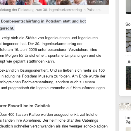
Foto: LifePR
härfung der Einladung zum 30. Ingenieurkammertag in Potsdam.
z Bombenentschärfung in Potsdam statt und bot
So
gsrecht.
zeigt sich die Stärke von Ingenieurinnen und Ingenieuren
pt begonnen hat. Der 30. Ingenieurkammertag der
ete am 16. Juni 2026 unter besonderen Vorzeichen: Eine
m Morgen für Unsicherheit, spontane Umplanungen und die
pt wie geplant stattfinden kann.
„A
ekanntlich lösungsorientiert. Und so ließen sich mehr als 100
 Einladung ins Potsdam Museum zu folgen. Am Ende wurde der
erfolgreichen Fachveranstaltung, sondern auch zu einem
el und pragmatisch die Ingenieurbranche auf Herausforderungen
arer Favorit beim Gebäck
 Über 400 Tassen Kaffee wurden ausgeschenkt, zahlreiche
In
 fanden ihre Abnehmer. Der heimliche Star des Caterings
Pe
deutlich schneller verschwanden als ihre weniger schokoladigen