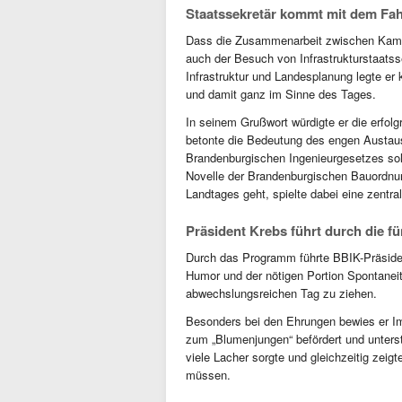
Staatssekretär kommt mit dem Fa
Dass die Zusammenarbeit zwischen Kamme
auch der Besuch von Infrastrukturstaats
Infrastruktur und Landesplanung legte er
und damit ganz im Sinne des Tages.
In seinem Grußwort würdigte er die erfol
betonte die Bedeutung des engen Austaus
Brandenburgischen Ingenieurgesetzes sol
Novelle der Brandenburgischen Bauordnun
Landtages geht, spielte dabei eine zentral
Präsident Krebs führt durch die f
Durch das Programm führte BBIK-Präsident
Humor und der nötigen Portion Spontaneit
abwechslungsreichen Tag zu ziehen.
Besonders bei den Ehrungen bewies er Im
zum „Blumenjungen“ befördert und unters
viele Lacher sorgte und gleichzeitig zeigt
müssen.