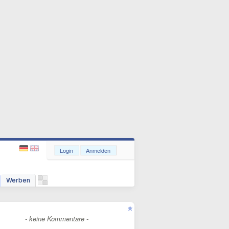
Login
Anmelden
Werben
- keine Kommentare -