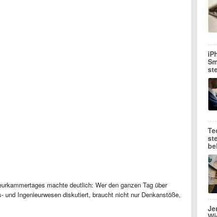
iP
Sm
st
Te
st
be
ieurkammertages machte deutlich: Wer den ganzen Tag über
- und Ingenieurwesen diskutiert, braucht nicht nur Denkanstöße,
Je
Wi