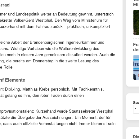
hrrad
El
r und Landespolitik weiter an Bedeutung gewinnt, unterstrich
sekretär Volker-Gerd Westphal. Den Weg vom Ministerium für
 kurzerhand mit dem Fahrrad zurück – praktisch, unkompliziert
greiche Arbeit der Brandenburgischen Ingenieurkammer und
Fr
chs. Wichtige Vorhaben wie die Weiterentwicklung des
de
len noch in diesem Jahr gemeinsam diskutiert werden. Auch die
g, die bereits am Donnerstag in die zweite Lesung des
e Rolle.
ünf Elemente
 Dipl.-Ing. Matthias Krebs persönlich. Mit Fachkenntnis,
ät gelang es ihm, den roten Faden durch einen
Suc
provisationstalent: Kurzerhand wurde Staatssekretär Westphal
tützte die Übergabe der Auszeichnungen. Ein Moment, der für
e, dass auch offizielle Veranstaltungen nicht immer bierernst sein
Di