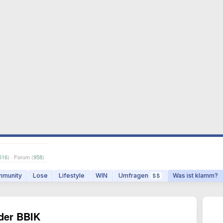
516
) · Forum (
958
)
munity
Lose
Lifestyle
WIN
Umfragen
Was ist klamm?
$$
der BBIK