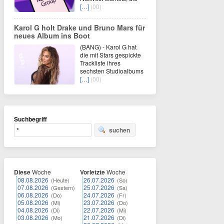
[…]
(00)
Karol G holt Drake und Bruno Mars für
neues Album ins Boot
(BANG) - Karol G hat
die mit Stars gespickte
Trackliste ihres
sechsten Studioalbums
[…]
(00)
Suchbegriff
suchen
Diese
Woche
Vorletzte
Woche
08.08.2026
26.07.2026
(Heute)
(So)
07.08.2026
25.07.2026
(Gestern)
(Sa)
06.08.2026
24.07.2026
(Do)
(Fr)
05.08.2026
23.07.2026
(Mi)
(Do)
04.08.2026
22.07.2026
(Di)
(Mi)
03.08.2026
21.07.2026
(Mo)
(Di)