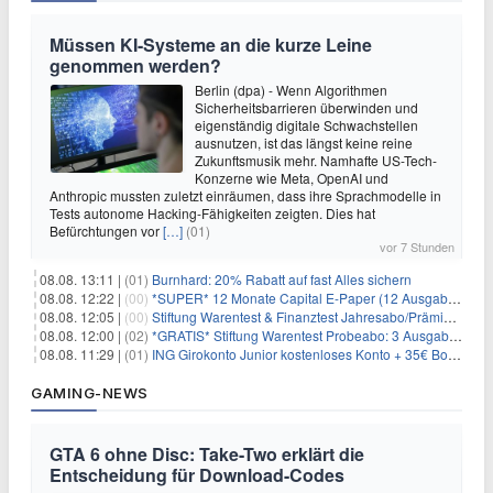
Müssen KI-Systeme an die kurze Leine
genommen werden?
Berlin (dpa) - Wenn Algorithmen
Sicherheitsbarrieren überwinden und
eigenständig digitale Schwachstellen
ausnutzen, ist das längst keine reine
Zukunftsmusik mehr. Namhafte US-Tech-
Konzerne wie Meta, OpenAI und
Anthropic mussten zuletzt einräumen, dass ihre Sprachmodelle in
Tests autonome Hacking-Fähigkeiten zeigten. Dies hat
Befürchtungen vor
[…]
(01)
vor 7 Stunden
08.08. 13:11 |
(01)
Burnhard: 20% Rabatt auf fast Alles sichern
08.08. 12:22 |
(00)
*SUPER* 12 Monate Capital E-Paper (12 Ausgaben) für NUR 7€ (statt 80,04€)
08.08. 12:05 |
(00)
Stiftung Warentest & Finanztest Jahresabo/Prämienabo für 35€ + Buchprämie
08.08. 12:00 |
(02)
*GRATIS* Stiftung Warentest Probeabo: 3 Ausgaben gratis im Wert von 25,20€
08.08. 11:29 |
(01)
ING Girokonto Junior kostenloses Konto + 35€ Bonus
GAMING-NEWS
GTA 6 ohne Disc: Take-Two erklärt die
Entscheidung für Download-Codes