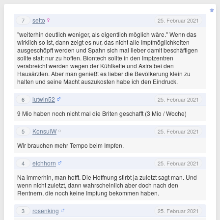
setto
7
25. Februar 2021
"weiterhin deutlich weniger, als eigentlich möglich wäre." Wenn das
wirklich so ist, dann zeigt es nur, das nicht alle Impfmöglichkeiten
ausgeschöpft werden und Spahn sich mal lieber damit beschäftigen
sollte statt nur zu hoffen. Biontech sollte in den Impfzentren
verabreicht werden wegen der Kühlkette und Astra bei den
Hausärzten. Aber man genießt es lieber die Bevölkerung klein zu
halten und seine Macht auszukosten habe ich den Eindruck.
lutwin52
6
25. Februar 2021
9 Mio haben noch nicht mal die Briten geschafft (3 Mio / Woche)
KonsulW
5
25. Februar 2021
Wir brauchen mehr Tempo beim Impfen.
eichhorn
4
25. Februar 2021
Na immerhin, man hofft. Die Hoffnung stirbt ja zuletzt sagt man. Und
wenn nicht zuletzt, dann wahrscheinlich aber doch nach den
Rentnern, die noch keine Impfung bekommen haben.
rosenking
3
25. Februar 2021