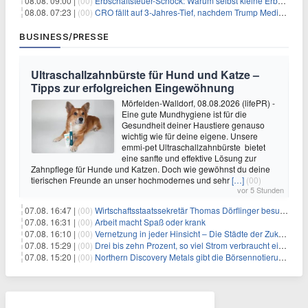
08.08. 09:00 |
(00)
Erbschaftsteuer-Schock: Warum selbst kleine Erbschaften den Fiskus Millionen kosten
08.08. 07:23 |
(00)
CRO fällt auf 3-Jahres-Tief, nachdem Trump Media zwei große Crypto.com-Deals storniert
BUSINESS/PRESSE
Ultraschallzahnbürste für Hund und Katze –
Tipps zur erfolgreichen Eingewöhnung
Mörfelden-Walldorf, 08.08.2026 (lifePR) -
Eine gute Mundhygiene ist für die
Gesundheit deiner Haustiere genauso
wichtig wie für deine eigene. Unsere
emmi-pet Ultraschallzahnbürste bietet
eine sanfte und effektive Lösung zur
Zahnpflege für Hunde und Katzen. Doch wie gewöhnst du deine
tierischen Freunde an unser hochmodernes und sehr
[…]
(00)
vor 5 Stunden
07.08. 16:47 |
(00)
Wirtschaftsstaatssekretär Thomas Dörflinger besucht Handwerksbetrieb im Kammerbezirk Freiburg
07.08. 16:31 |
(00)
Arbeit macht Spaß oder krank
07.08. 16:10 |
(00)
Vernetzung in jeder Hinsicht – Die Städte der Zukunft sind grün-blau
07.08. 15:29 |
(00)
Drei bis zehn Prozent, so viel Strom verbraucht ein Aufzug im Gebäude
07.08. 15:20 |
(00)
Northern Discovery Metals gibt die Börsennotierung an der Frankfurter Wertpapierbörse bekannt