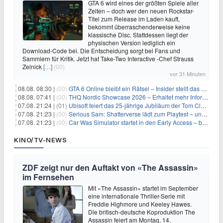
GTA 6 wird eines der größten Spiele aller
Zeiten – doch wer den neuen Rockstar-
Titel zum Release im Laden kauft,
bekommt überraschenderweise keine
klassische Disc. Stattdessen liegt der
physischen Version lediglich ein
Download-Code bei. Die Entscheidung sorgt bei Fans und
Sammlern für Kritik. Jetzt hat Take-Two Interactive -Chef Strauss
Zelnick
[…]
(00)
vor 31 Minuten
08.08. 08:30 |
(00)
GTA 6 Online bleibt ein Rätsel – Insider stellt das neue Gerücht klar
08.08. 07:41 |
(00)
THQ Nordic Showcase 2026 – Erhaltet mehr Informationen
07.08. 21:24 |
(01)
Ubisoft feiert das 25-jährige Jubiläum der Tom Clancy’s Ghost Recon-Reihe
07.08. 21:23 |
(00)
Serious Sam: Shatterverse lädt zum Playtest – und erscheint schon bald!
07.08. 21:23 |
(00)
Car Was Simulator startet in den Early Access – bald gehts los!
KINO/TV-NEWS
ZDF zeigt nur den Auftakt von «The Assassin»
im Fernsehen
Mit «The Assassin» startet im September
eine internationale Thriller-Serie mit
Freddie Highmore und Keeley Hawes.
Die britisch-deutsche Koproduktion The
Assassin feiert am Montag, 14.