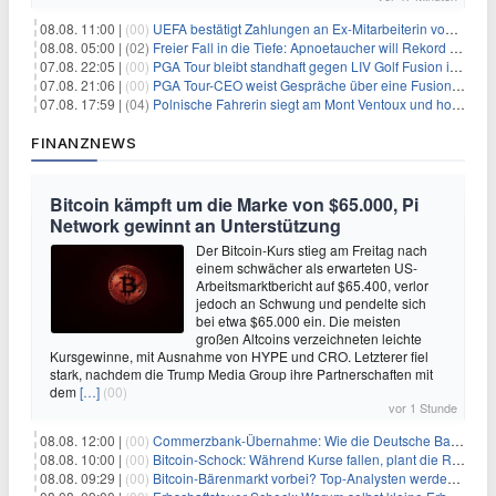
08.08. 11:00 |
(00)
UEFA bestätigt Zahlungen an Ex-Mitarbeiterin von Infantino
08.08. 05:00 |
(02)
Freier Fall in die Tiefe: Apnoetaucher will Rekord brechen
07.08. 22:05 |
(00)
PGA Tour bleibt standhaft gegen LIV Golf Fusion in einem sich wandelnden Sportumfeld
07.08. 21:06 |
(00)
PGA Tour-CEO weist Gespräche über eine Fusion mit LIV Golf zurück und bekräftigt die Wettbewerbslandschaft
07.08. 17:59 |
(04)
Polnische Fahrerin siegt am Mont Ventoux und holt Tour-Gelb
FINANZNEWS
Bitcoin kämpft um die Marke von $65.000, Pi
Network gewinnt an Unterstützung
Der Bitcoin-Kurs stieg am Freitag nach
einem schwächer als erwarteten US-
Arbeitsmarktbericht auf $65.400, verlor
jedoch an Schwung und pendelte sich
bei etwa $65.000 ein. Die meisten
großen Altcoins verzeichneten leichte
Kursgewinne, mit Ausnahme von HYPE und CRO. Letzterer fiel
stark, nachdem die Trump Media Group ihre Partnerschaften mit
dem
[…]
(00)
vor 1 Stunde
08.08. 12:00 |
(00)
Commerzbank-Übernahme: Wie die Deutsche Bank im Schatten zum großen Gewinner wird
08.08. 10:00 |
(00)
Bitcoin-Schock: Während Kurse fallen, plant die Regierung die Steuer-Bombe
08.08. 09:29 |
(00)
Bitcoin-Bärenmarkt vorbei? Top-Analysten werden optimistisch, aber die Geschichte sagt etwas anderes