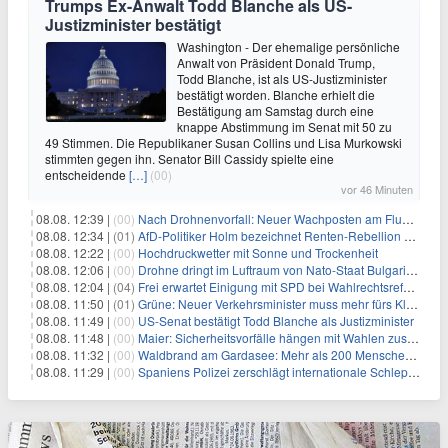
Trumps Ex-Anwalt Todd Blanche als US-
Justizminister bestätigt
Washington - Der ehemalige persönliche
Anwalt von Präsident Donald Trump,
Todd Blanche, ist als US-Justizminister
bestätigt worden. Blanche erhielt die
Bestätigung am Samstag durch eine
knappe Abstimmung im Senat mit 50 zu
49 Stimmen. Die Republikaner Susan Collins und Lisa Murkowski
stimmten gegen ihn. Senator Bill Cassidy spielte eine
entscheidende
[…]
(00)
vor 46 Minuten
08.08. 12:39 |
(00)
Nach Drohnenvorfall: Neuer Wachposten am Flughafen
08.08. 12:34 |
(01)
AfD-Politiker Holm bezeichnet Renten-Rebellion als "Rollenspiel"
08.08. 12:22 |
(00)
Hochdruckwetter mit Sonne und Trockenheit
08.08. 12:06 |
(00)
Drohne dringt im Luftraum von Nato-Staat Bulgarien ein
08.08. 12:04 |
(04)
Frei erwartet Einigung mit SPD bei Wahlrechtsreform
08.08. 11:50 |
(01)
Grüne: Neuer Verkehrsminister muss mehr fürs Klima tun
08.08. 11:49 |
(00)
US-Senat bestätigt Todd Blanche als Justizminister
08.08. 11:48 |
(00)
Maier: Sicherheitsvorfälle hängen mit Wahlen zusammen
08.08. 11:32 |
(00)
Waldbrand am Gardasee: Mehr als 200 Menschen evakuiert
08.08. 11:29 |
(00)
Spaniens Polizei zerschlägt internationale Schlepperbande