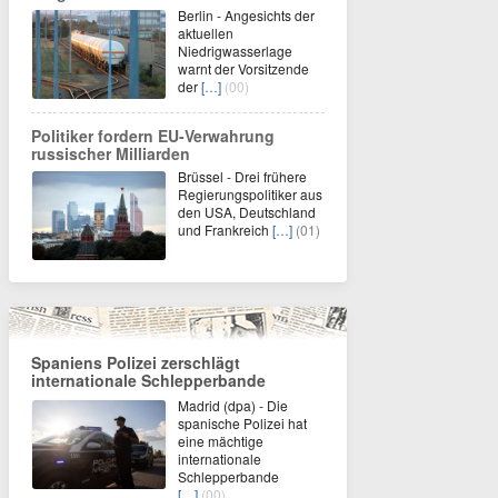
Berlin - Angesichts der
aktuellen
Niedrigwasserlage
warnt der Vorsitzende
der
[…]
(00)
Politiker fordern EU-Verwahrung
russischer Milliarden
Brüssel - Drei frühere
Regierungspolitiker aus
den USA, Deutschland
und Frankreich
[…]
(01)
Spaniens Polizei zerschlägt
internationale Schlepperbande
Madrid (dpa) - Die
spanische Polizei hat
eine mächtige
internationale
Schlepperbande
[…]
(00)