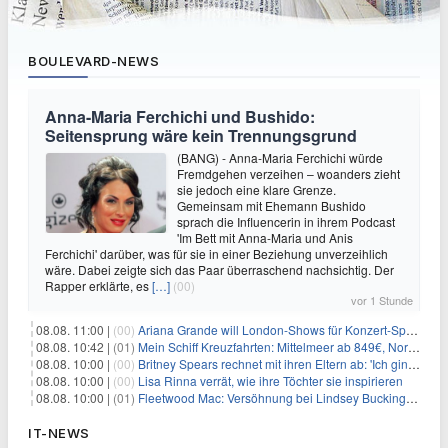
BOULEVARD-NEWS
Anna-Maria Ferchichi und Bushido:
Seitensprung wäre kein Trennungsgrund
(BANG) - Anna-Maria Ferchichi würde
Fremdgehen verzeihen – woanders zieht
sie jedoch eine klare Grenze.
Gemeinsam mit Ehemann Bushido
sprach die Influencerin in ihrem Podcast
'Im Bett mit Anna-Maria und Anis
Ferchichi' darüber, was für sie in einer Beziehung unverzeihlich
wäre. Dabei zeigte sich das Paar überraschend nachsichtig. Der
Rapper erklärte, es
[…]
(00)
vor 1 Stunde
08.08. 11:00 |
(00)
Ariana Grande will London-Shows für Konzert-Special filmen
08.08. 10:42 |
(01)
Mein Schiff Kreuzfahrten: Mittelmeer ab 849€, Norwegen ab 999€ p.P.
08.08. 10:00 |
(00)
Britney Spears rechnet mit ihren Eltern ab: 'Ich ging zwei Monate lang auf die Knie und weinte'
08.08. 10:00 |
(00)
Lisa Rinna verrät, wie ihre Töchter sie inspirieren
08.08. 10:00 |
(01)
Fleetwood Mac: Versöhnung bei Lindsey Buckingham und Stevie Nicks
IT-NEWS