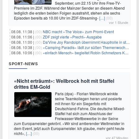
September, um 22.15 Uhr ihre Free-TV-
Premiere im ZDF. Während der Mainzer Sender an diesem Abend
lediglich die ersten beiden Folgen ausstrahlt, stehen alle sechs
Episoden bereits ab 10.00 Uhr im ZDF-Streaming-
[…]
(00)
vor 1 Stunde
08.08. 11:38 |
(00)
NBC macht «The Voice» zum Promi-Event
08.08. 11:06 |
(00)
ZDF zeigt vierte «Precht»-Ausgabe
08.08. 11:00 |
(00)
Da'Vine Joy Randolph übernimmt Hauptrolle in starbesetzter schwarzer Komödie
08.08. 10:38 |
(00)
«Camping Paradis» lädt zur süßen Themenwoche ein
08.08. 10:06 |
(00)
«einfach Mensch» begleitet Robin Schmetzers Kampf gegen eine seltene Krankheit
SPORT-NEWS
«Nicht erträumt»: Wellbrock holt mit Staffel
drittes EM-Gold
Paris (dpa) - Florian Wellbrock winkte
seine Teamkollegen heran und posierte
mit ihnen für ein Siegerfoto mit
Deutschland-Fahne. Die deutsche Mixed-
Staffel hat sich zum Abschluss der
Freiwasser-Wettbewerbe in der Seine
zum Europameister gekrönt. «Wir sind amtierender Weltmeister in
dem Event, jetzt auch Europameister. Ich glaube, mehr geht heute
nicht»,
[…]
(00)
vor 47 Minuten