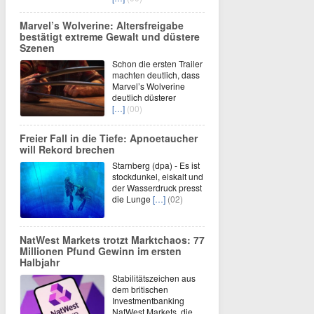
Marvel’s Wolverine: Altersfreigabe
bestätigt extreme Gewalt und düstere
Szenen
Schon die ersten Trailer
machten deutlich, dass
Marvel’s Wolverine
deutlich düsterer
[…]
(00)
Freier Fall in die Tiefe: Apnoetaucher
will Rekord brechen
Starnberg (dpa) - Es ist
stockdunkel, eiskalt und
der Wasserdruck presst
die Lunge
[…]
(02)
NatWest Markets trotzt Marktchaos: 77
Millionen Pfund Gewinn im ersten
Halbjahr
Stabilitätszeichen aus
dem britischen
Investmentbanking
NatWest Markets, die