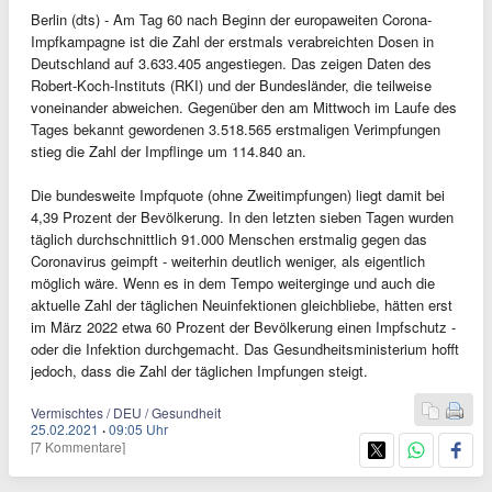
Berlin (dts) - Am Tag 60 nach Beginn der europaweiten Corona-
Impfkampagne ist die Zahl der erstmals verabreichten Dosen in
Deutschland auf 3.633.405 angestiegen. Das zeigen Daten des
Robert-Koch-Instituts (RKI) und der Bundesländer, die teilweise
voneinander abweichen. Gegenüber den am Mittwoch im Laufe des
Tages bekannt gewordenen 3.518.565 erstmaligen Verimpfungen
stieg die Zahl der Impflinge um 114.840 an.
Die bundesweite Impfquote (ohne Zweitimpfungen) liegt damit bei
4,39 Prozent der Bevölkerung. In den letzten sieben Tagen wurden
täglich durchschnittlich 91.000 Menschen erstmalig gegen das
Coronavirus geimpft - weiterhin deutlich weniger, als eigentlich
möglich wäre. Wenn es in dem Tempo weiterginge und auch die
aktuelle Zahl der täglichen Neuinfektionen gleichbliebe, hätten erst
im März 2022 etwa 60 Prozent der Bevölkerung einen Impfschutz -
oder die Infektion durchgemacht. Das Gesundheitsministerium hofft
jedoch, dass die Zahl der täglichen Impfungen steigt.
Vermischtes / DEU / Gesundheit
25.02.2021
·
09:05 Uhr
[7 Kommentare]