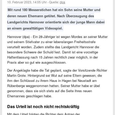
10. Februar 2023, 14:05 Uhr
·
Quelle:
dpa
Mit rund 180 Messerstichen hat ein Sohn seine Mutter und
deren neuen Ehemann getötet. Nach Überzeugung des
Landgerichts Hannover orientierte sich der junge Mann dabei
an einem gewalttätigen Videospiel.
Hannover (dpa) - Ein 28-Jähriger ist wegen Mordes an seiner Mutter
und seinem Stiefvater zu einer lebenslangen Freiheitsstrafe
verurteilt worden. Zudem stellte das Landgericht Hannover die
besondere Schwere der Schuld fest. Damit ist eine vorzeitige
Haftentlassung nach 15 Jahren rechtlich zwar möglich, in der
Praxis aber so gut wie ausgeschlossen.
Der Angeklagte habe die Tat geplant, sagte der Vorsitzende Richter
Martin Grote. Hintergrund sei Wut auf seine Eltern gewesen, die
ihm den Schlüssel zu ihrem Haus in Hagen bei Neustadt am
Rübenberge weggenommen hatten. Seiner Mutter habe er übel
genommen, dass sie sich stets auf die Seite ihres neuen
Ehemannes geschlagen habe.
Das Urteil ist noch nicht rechtskräftig
Mit dem Urteil folgten die Richter dem Antrag der