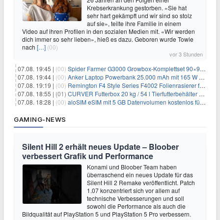
Krebserkrankung gestorben. «Sie hat
sehr hart gekämpft und wir sind so stolz
auf sie», teilte ihre Familie in einem
Video auf ihren Profilen in den sozialen Medien mit. «Wir werden
dich immer so sehr lieben», hieß es dazu. Geboren wurde Towle
nach
[…]
(00)
vor 3 Stunden
07.08. 19:45 |
(00)
Spider Farmer G3000 Growbox-Komplettset 90×90×180 cm für 379,99€
07.08. 19:44 |
(00)
Anker Laptop Powerbank 25.000 mAh mit 165 W refurbished für 58,39€
07.08. 19:19 |
(00)
Remington F4 Style Series F4002 Folienrasierer für 18,99€
07.08. 18:55 |
(01)
CURVER Futterbox 20 kg / 54 l Tierfutterbehälter mit Rollen für 19,99€
07.08. 18:28 |
(00)
aloSIM eSIM mit 5 GB Datenvolumen kostenlos für Windscribe-Pro-Nutzer
GAMING-NEWS
Silent Hill 2 erhält neues Update – Bloober
verbessert Grafik und Performance
Konami und Bloober Team haben
überraschend ein neues Update für das
Silent Hill 2 Remake veröffentlicht. Patch
1.07 konzentriert sich vor allem auf
technische Verbesserungen und soll
sowohl die Performance als auch die
Bildqualität auf PlayStation 5 und PlayStation 5 Pro verbessern.