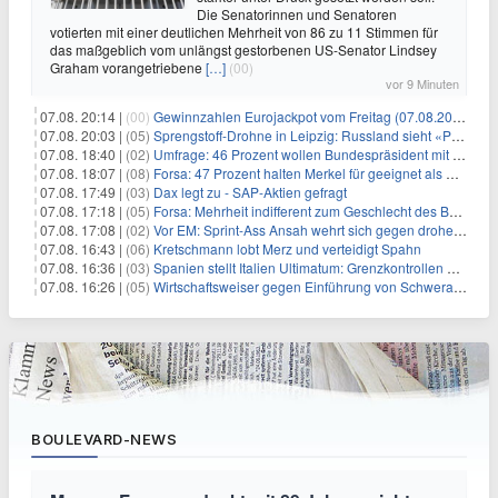
Die Senatorinnen und Senatoren
votierten mit einer deutlichen Mehrheit von 86 zu 11 Stimmen für
das maßgeblich vom unlängst gestorbenen US-Senator Lindsey
Graham vorangetriebene
[…]
(00)
vor 9 Minuten
07.08. 20:14 |
(00)
Gewinnzahlen Eurojackpot vom Freitag (07.08.2026)
07.08. 20:03 |
(05)
Sprengstoff-Drohne in Leipzig: Russland sieht «Provokation»
07.08. 18:40 |
(02)
Umfrage: 46 Prozent wollen Bundespräsident mit Politik-Erfahrung
07.08. 18:07 |
(08)
Forsa: 47 Prozent halten Merkel für geeignet als Bundespräsidentin
07.08. 17:49 |
(03)
Dax legt zu - SAP-Aktien gefragt
07.08. 17:18 |
(05)
Forsa: Mehrheit indifferent zum Geschlecht des Bundespräsidenten
07.08. 17:08 |
(02)
Vor EM: Sprint-Ass Ansah wehrt sich gegen drohende Sperre
07.08. 16:43 |
(06)
Kretschmann lobt Merz und verteidigt Spahn
07.08. 16:36 |
(03)
Spanien stellt Italien Ultimatum: Grenzkontrollen beenden
07.08. 16:26 |
(05)
Wirtschaftsweiser gegen Einführung von Schwerarbeiter-Rente
BOULEVARD-NEWS