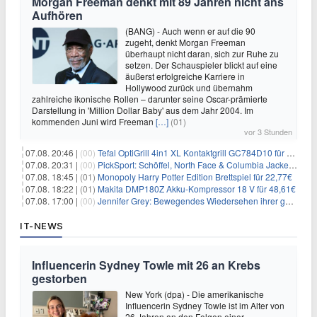
Morgan Freeman denkt mit 89 Jahren nicht ans
Aufhören
(BANG) - Auch wenn er auf die 90
zugeht, denkt Morgan Freeman
überhaupt nicht daran, sich zur Ruhe zu
setzen. Der Schauspieler blickt auf eine
äußerst erfolgreiche Karriere in
Hollywood zurück und übernahm
zahlreiche ikonische Rollen – darunter seine Oscar-prämierte
Darstellung in 'Million Dollar Baby' aus dem Jahr 2004. Im
kommenden Juni wird Freeman
[…]
(01)
vor 3 Stunden
07.08. 20:46 |
(00)
Tefal OptiGrill 4in1 XL Kontaktgrill GC784D10 für 239,99€
07.08. 20:31 |
(00)
PickSport: Schöffel, North Face & Columbia Jacken ab 39,60€
07.08. 18:45 |
(01)
Monopoly Harry Potter Edition Brettspiel für 22,77€
07.08. 18:22 |
(01)
Makita DMP180Z Akku-Kompressor 18 V für 48,61€
07.08. 17:00 |
(00)
Jennifer Grey: Bewegendes Wiedersehen ihrer geschiedenen Eltern kurz vor dem Tod ihrer Mutter
IT-NEWS
Influencerin Sydney Towle mit 26 an Krebs
gestorben
New York (dpa) - Die amerikanische
Influencerin Sydney Towle ist im Alter von
26 Jahren an den Folgen einer