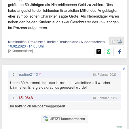
getöteten 59-Jährigen als Hinterbliebenen-Geld zu zahlen. Dies
habe angesichts der fehlenden finanziellen Mittel des Angeklagten
eher symbolischen Charakter, sagte Grote. Als Nebenkläger waren
neben den beiden Kindern auch zwei Geschwister des 59-Jährigen
im Prozess aufgetreten.
Kriminalität / Prozesse / Urteile / Deutschland / Niedersachsen
10.02.2023
·
14:05 Uhr
[2 Kommentare]
nadine2113
2
10. Februar 2023
Über 180 Messerstiche - das ist schier unvorstellbar, mit welcher
kriminellen Energie da drauflos gemetzelt wurde!
k510648
1
10. Februar 2023
na hoffentlich bleibt er weggesperrt
JETZT kommentieren
forum