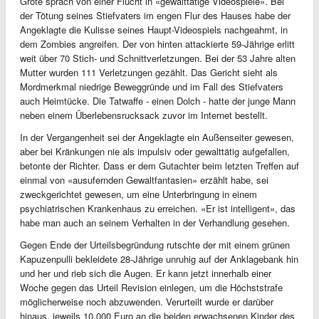
Grote sprach von einer Flucht in «gewalttätige Videospiele». Bei
der Tötung seines Stiefvaters im engen Flur des Hauses habe der
Angeklagte die Kulisse seines Haupt-Videospiels nachgeahmt, in
dem Zombies angreifen. Der von hinten attackierte 59-Jährige erlitt
weit über 70 Stich- und Schnittverletzungen. Bei der 53 Jahre alten
Mutter wurden 111 Verletzungen gezählt. Das Gericht sieht als
Mordmerkmal niedrige Beweggründe und im Fall des Stiefvaters
auch Heimtücke. Die Tatwaffe - einen Dolch - hatte der junge Mann
neben einem Überlebensrucksack zuvor im Internet bestellt.
In der Vergangenheit sei der Angeklagte ein Außenseiter gewesen,
aber bei Kränkungen nie als impulsiv oder gewalttätig aufgefallen,
betonte der Richter. Dass er dem Gutachter beim letzten Treffen auf
einmal von «ausufernden Gewaltfantasien» erzählt habe, sei
zweckgerichtet gewesen, um eine Unterbringung in einem
psychiatrischen Krankenhaus zu erreichen. «Er ist intelligent», das
habe man auch an seinem Verhalten in der Verhandlung gesehen.
Gegen Ende der Urteilsbegründung rutschte der mit einem grünen
Kapuzenpulli bekleidete 28-Jährige unruhig auf der Anklagebank hin
und her und rieb sich die Augen. Er kann jetzt innerhalb einer
Woche gegen das Urteil Revision einlegen, um die Höchststrafe
möglicherweise noch abzuwenden. Verurteilt wurde er darüber
hinaus, jeweils 10.000 Euro an die beiden erwachsenen Kinder des