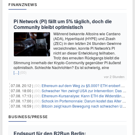
FINANZNEWS
Pi Network (PI) fällt um 5% täglich, doch die
Community bleibt optimistisch
Während bekannte Altcoins wie Cardano
(ADA), Hyperliquid (HYPE) und Zcash
(ZEC) in den letzten 24 Stunden Gewinne
verzeichneten, konnte Pi Network's PI
nicht an dieser Entwicklung teilhaben.
Trotz des erneuten Rückgangs bleibt die
Stimmung innerhalb der Krypto-Community gegenüber PI äußerst
optimistisch. Schlechte Nachrichten? Es ist schwierig, eine
[…]
(00)
vor 2 Stunden
07.08. 20:12 |
(00)
Ethereum auf dem Weg zu $5.000? ETH erobert wichtige Marke zurück, während Institutionen weiter akkumulieren
07.08. 18:00 |
(00)
Schwacher Yen zwingt USA zur Intervention: Das größte Risiko seit 15 Jahren
07.08. 17:13 |
(00)
Ethereum-Kursanalyse: Kann ETH die Widerstände der gleitenden Durchschnitte überwinden?
07.08. 17:00 |
(00)
Schock im Portemonnaie: Darum kostet das Alter deutlich mehr als Sie denken
07.08. 16:59 |
(00)
Bitcoin zeigt kaum Bewegung nach schwachen US-Arbeitsmarktdaten, Fed-Zinserhöhungschancen sinken auf 44%
BUSINESS/PRESSE
Endspurt für den B2Run Berlin: