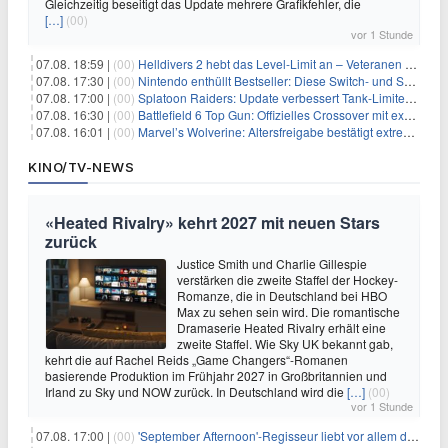
Gleichzeitig beseitigt das Update mehrere Grafikfehler, die
[…]
(00)
vor 1 Stunde
07.08. 18:59 |
(00)
Helldivers 2 hebt das Level-Limit an – Veteranen können endlich weiter aufsteigen
07.08. 17:30 |
(00)
Nintendo enthüllt Bestseller: Diese Switch- und Switch-2-Spiele verkaufen sich am besten
07.08. 17:00 |
(00)
Splatoon Raiders: Update verbessert Tank-Limiter und behebt Bugs
07.08. 16:30 |
(00)
Battlefield 6 Top Gun: Offizielles Crossover mit exklusiven Inhalten angekündigt
07.08. 16:01 |
(00)
Marvel’s Wolverine: Altersfreigabe bestätigt extreme Gewalt und düstere Szenen
KINO/TV-NEWS
«Heated Rivalry» kehrt 2027 mit neuen Stars
zurück
Justice Smith und Charlie Gillespie
verstärken die zweite Staffel der Hockey-
Romanze, die in Deutschland bei HBO
Max zu sehen sein wird. Die romantische
Dramaserie Heated Rivalry erhält eine
zweite Staffel. Wie Sky UK bekannt gab,
kehrt die auf Rachel Reids „Game Changers“-Romanen
basierende Produktion im Frühjahr 2027 in Großbritannien und
Irland zu Sky und NOW zurück. In Deutschland wird die
[…]
(00)
vor 1 Stunde
07.08. 17:00 |
(00)
'September Afternoon'-Regisseur liebt vor allem die 'Banalität' in seinen Filmen