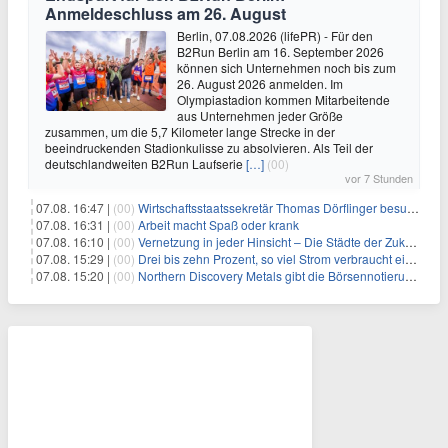
Anmeldeschluss am 26. August
Berlin, 07.08.2026 (lifePR) - Für den
B2Run Berlin am 16. September 2026
können sich Unternehmen noch bis zum
26. August 2026 anmelden. Im
Olympiastadion kommen Mitarbeitende
aus Unternehmen jeder Größe
zusammen, um die 5,7 Kilometer lange Strecke in der
beeindruckenden Stadionkulisse zu absolvieren. Als Teil der
deutschlandweiten B2Run Laufserie
[…]
(00)
vor 7 Stunden
07.08. 16:47 |
(00)
Wirtschaftsstaatssekretär Thomas Dörflinger besucht Handwerksbetrieb im Kammerbezirk Freiburg
07.08. 16:31 |
(00)
Arbeit macht Spaß oder krank
07.08. 16:10 |
(00)
Vernetzung in jeder Hinsicht – Die Städte der Zukunft sind grün-blau
07.08. 15:29 |
(00)
Drei bis zehn Prozent, so viel Strom verbraucht ein Aufzug im Gebäude
07.08. 15:20 |
(00)
Northern Discovery Metals gibt die Börsennotierung an der Frankfurter Wertpapierbörse bekannt