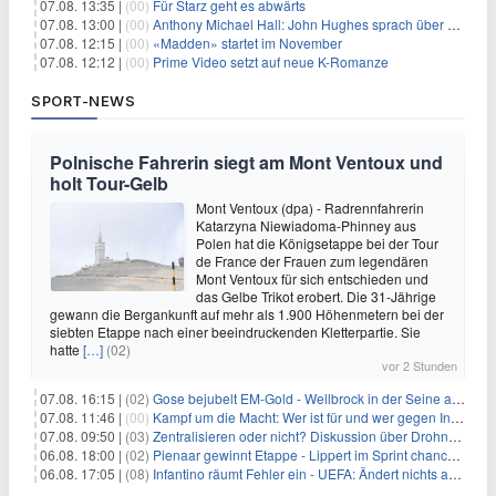
07.08. 13:35 |
(00)
Für Starz geht es abwärts
07.08. 13:00 |
(00)
Anthony Michael Hall: John Hughes sprach über eine Fortsetzung von 'The Breakfast Club'
07.08. 12:15 |
(00)
«Madden» startet im November
07.08. 12:12 |
(00)
Prime Video setzt auf neue K-Romanze
SPORT-NEWS
Polnische Fahrerin siegt am Mont Ventoux und
holt Tour-Gelb
Mont Ventoux (dpa) - Radrennfahrerin
Katarzyna Niewiadoma-Phinney aus
Polen hat die Königsetappe bei der Tour
de France der Frauen zum legendären
Mont Ventoux für sich entschieden und
das Gelbe Trikot erobert. Die 31-Jährige
gewann die Bergankunft auf mehr als 1.900 Höhenmetern bei der
siebten Etappe nach einer beeindruckenden Kletterpartie. Sie
hatte
[…]
(02)
vor 2 Stunden
07.08. 16:15 |
(02)
Gose bejubelt EM-Gold - Wellbrock in der Seine ausgebremst
07.08. 11:46 |
(00)
Kampf um die Macht: Wer ist für und wer gegen Infantino?
07.08. 09:50 |
(03)
Zentralisieren oder nicht? Diskussion über Drohnenabwehr
06.08. 18:00 |
(02)
Pienaar gewinnt Etappe - Lippert im Sprint chancenlos
06.08. 17:05 |
(08)
Infantino räumt Fehler ein - UEFA: Ändert nichts an Boykott