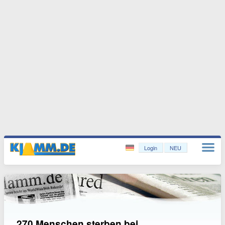
Login
NEU
270 Menschen sterben bei