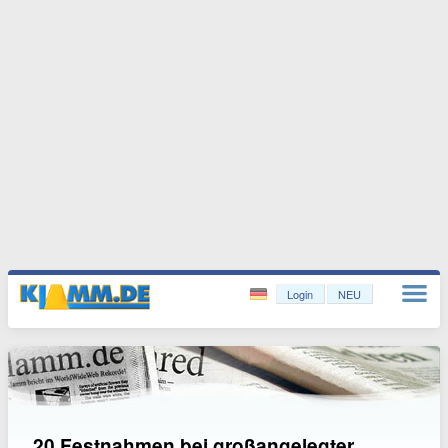
Login
NEU
20 Festnahmen bei großangelegter