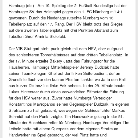
Hamburg (dts) - Am 19. Spieltag der 2. Fußball-Bundesliga hat der
Hamburger SV das Heimspiel gegen den 1. FC Nürnberg mit 4:1
gewonnen. Durch die Niederlage rutschte Nürnberg vom 16.
Tabellenplatz auf den 17. Rang. Der HSV bleibt trotz des Sieges
auf dem zweiten Tabellenplatz mit drei Punkten Abstand zum
Tabellenführer Arminia Bielefeld.
Der VfB Stuttgart steht punktgleich mit dem HSV, aber aufgrund
des schlechteren Torverhältnisses auf dem dritten Tabellenplatz. In
der 17. Minute erzielte Bakery Jatta das Führungstor für die
Hausherren. Hamburgs Mittelfeldspieler Jeremy Dudziak hatte
seinen Teamkollegen Kittel auf der linken Seite bedient, der an
Grundlinie flach vor den kurzen Pfosten flankte, wo Jatta den Ball
aus kurzer Distanz ins linke Eck schoss. In der 28. Minute baute
Lukas Hinterseer durch einen verwandelten Elfmeter die Führung
für den HSV weiter aus. Zuvor hatte Nürnbergs Verteidiger
Konstantinos Mavropanos seinen Gegenspieler Dudziak im eigenen
Strafraum zu Fall gebracht, weswegen der Schiedsrichter Markus
Schmidt auf den Punkt zeigte. Tim Handwerker gelang in der 51.
Minute der Anschlusstreffer für Nürnberg. Hamburgs Verteidiger Tim
Leibold hatte mit einem Querpass vor dem eigenen Strafraum
Handwerker ins Spiel gebracht, der viel Platz hatte und