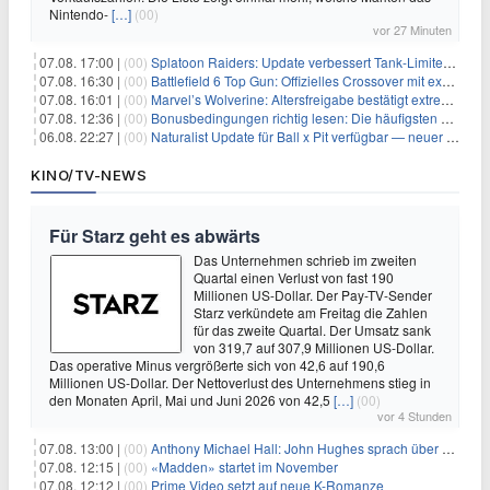
Nintendo-
[…]
(00)
vor 27 Minuten
07.08. 17:00 |
(00)
Splatoon Raiders: Update verbessert Tank-Limiter und behebt Bugs
07.08. 16:30 |
(00)
Battlefield 6 Top Gun: Offizielles Crossover mit exklusiven Inhalten angekündigt
07.08. 16:01 |
(00)
Marvel’s Wolverine: Altersfreigabe bestätigt extreme Gewalt und düstere Szenen
07.08. 12:36 |
(00)
Bonusbedingungen richtig lesen: Die häufigsten Stolperfallen
06.08. 22:27 |
(00)
Naturalist Update für Ball x Pit verfügbar — neuer Content auf allen Plattformen
KINO/TV-NEWS
Für Starz geht es abwärts
Das Unternehmen schrieb im zweiten
Quartal einen Verlust von fast 190
Millionen US-Dollar. Der Pay-TV-Sender
Starz verkündete am Freitag die Zahlen
für das zweite Quartal. Der Umsatz sank
von 319,7 auf 307,9 Millionen US-Dollar.
Das operative Minus vergrößerte sich von 42,6 auf 190,6
Millionen US-Dollar. Der Nettoverlust des Unternehmens stieg in
den Monaten April, Mai und Juni 2026 von 42,5
[…]
(00)
vor 4 Stunden
07.08. 13:00 |
(00)
Anthony Michael Hall: John Hughes sprach über eine Fortsetzung von 'The Breakfast Club'
07.08. 12:15 |
(00)
«Madden» startet im November
07.08. 12:12 |
(00)
Prime Video setzt auf neue K-Romanze