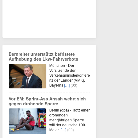
Bernreiter unterstützt befristete
Aufhebung des Lkw-Fahrverbots
München - Der
Vorsitzende der
Verkehrsministerkonfere
nz der Länder (VMK),
Bayerns
[…]
(03)
Vor EM: Sprint-Ass Ansah wehrt sich
gegen drohende Sperre
Berlin (dpa) - Trotz einer
drohenden
mehrjährigen Sperre
will der deutsche 100-
Meter-
[…]
(00)