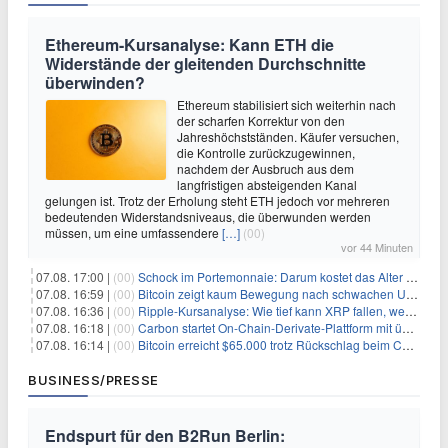
Ethereum-Kursanalyse: Kann ETH die
Widerstände der gleitenden Durchschnitte
überwinden?
Ethereum stabilisiert sich weiterhin nach
der scharfen Korrektur von den
Jahreshöchstständen. Käufer versuchen,
die Kontrolle zurückzugewinnen,
nachdem der Ausbruch aus dem
langfristigen absteigenden Kanal
gelungen ist. Trotz der Erholung steht ETH jedoch vor mehreren
bedeutenden Widerstandsniveaus, die überwunden werden
müssen, um eine umfassendere
[…]
(00)
vor 44 Minuten
07.08. 17:00 |
(00)
Schock im Portemonnaie: Darum kostet das Alter deutlich mehr als Sie denken
07.08. 16:59 |
(00)
Bitcoin zeigt kaum Bewegung nach schwachen US-Arbeitsmarktdaten, Fed-Zinserhöhungschancen sinken auf 44%
07.08. 16:36 |
(00)
Ripple-Kursanalyse: Wie tief kann XRP fallen, wenn die $1-Unterstützung am Wochenende verloren geht?
07.08. 16:18 |
(00)
Carbon startet On-Chain-Derivate-Plattform mit über 950 Märkten in einem Konto
07.08. 16:14 |
(00)
Bitcoin erreicht $65.000 trotz Rückschlag beim CLARITY Act und fehlendem US-Iran-Abkommen
BUSINESS/PRESSE
Endspurt für den B2Run Berlin: