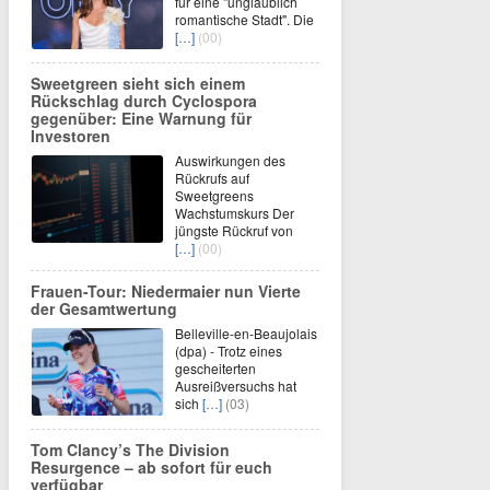
für eine "unglaublich
romantische Stadt". Die
[…]
(00)
Sweetgreen sieht sich einem
Rückschlag durch Cyclospora
gegenüber: Eine Warnung für
Investoren
Auswirkungen des
Rückrufs auf
Sweetgreens
Wachstumskurs Der
jüngste Rückruf von
[…]
(00)
Frauen-Tour: Niedermaier nun Vierte
der Gesamtwertung
Belleville-en-Beaujolais
(dpa) - Trotz eines
gescheiterten
Ausreißversuchs hat
sich
[…]
(03)
Tom Clancy’s The Division
Resurgence – ab sofort für euch
verfügbar