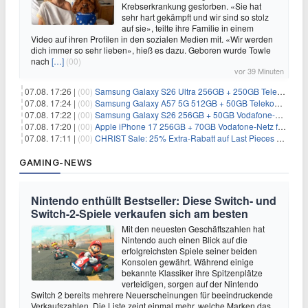
Krebserkrankung gestorben. «Sie hat
sehr hart gekämpft und wir sind so stolz
auf sie», teilte ihre Familie in einem
Video auf ihren Profilen in den sozialen Medien mit. «Wir werden
dich immer so sehr lieben», hieß es dazu. Geboren wurde Towle
nach
[…]
(00)
vor 39 Minuten
07.08. 17:26 |
(00)
Samsung Galaxy S26 Ultra 256GB + 250GB Telekom-Netz für 34€/Monat (effektiv 5,42€/Monat)
07.08. 17:24 |
(00)
Samsung Galaxy A57 5G 512GB + 50GB Telekom-Netz für 20€/Monat (effektiv 3,33€/Monat)
07.08. 17:22 |
(00)
Samsung Galaxy S26 256GB + 50GB Vodafone-Netz für 19,99€/Monat (effektiv 1,26€/Monat)
07.08. 17:20 |
(00)
Apple iPhone 17 256GB + 70GB Vodafone-Netz für 34,99€/Monat (effektiv 6,41€/Monat)
07.08. 17:11 |
(00)
CHRIST Sale: 25% Extra-Rabatt auf Last Pieces bei Schmuck & Uhren
GAMING-NEWS
Nintendo enthüllt Bestseller: Diese Switch- und
Switch-2-Spiele verkaufen sich am besten
Mit den neuesten Geschäftszahlen hat
Nintendo auch einen Blick auf die
erfolgreichsten Spiele seiner beiden
Konsolen gewährt. Während einige
bekannte Klassiker ihre Spitzenplätze
verteidigen, sorgen auf der Nintendo
Switch 2 bereits mehrere Neuerscheinungen für beeindruckende
Verkaufszahlen. Die Liste zeigt einmal mehr, welche Marken das