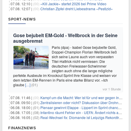
07.08. 12:10 |
(00)
«Kill Jackie» startet 2026 bei Prime Video
07.08. 12:07 |
(00)
Christian Zipfel dreht Liebesdrama «Pestizid»
SPORT-NEWS
Gose bejubelt EM-Gold - Wellbrock in der Seine
ausgebremst
Paris (dpa) - Isabel Gose bejubelte Gold,
Doppel-Champion Florian Wellbrock ließ
sich seine Laune auch vom verpassten
Titel-Hattrick nicht vermiesen: Die
deutschen Freiwasser-Schwimmer
zeigten auch ohne die lange mögliche
perfekte Ausbeute im Knockout Sprint ihre Klasse und weisen vor
dem letzten EM-Rennen in Paris eine starke Bilanz vor. «Ich
glaube
[…]
(01)
vor 1 Stunde
07.08. 11:46 |
(00)
Kampf um die Macht: Wer ist für und wer gegen Infantino?
07.08. 09:50 |
(01)
Zentralisieren oder nicht? Diskussion über Drohnenabwehr
06.08. 18:00 |
(01)
Pienaar gewinnt Etappe - Lippert im Sprint chancenlos
06.08. 17:05 |
(08)
Infantino räumt Fehler ein - UEFA: Ändert nichts an Boykott
06.08. 16:05 |
(02)
Real-Wechsel fix: Diomande ist Leipzigs Rekordtransfer
FINANZNEWS