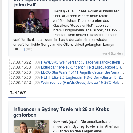
jeden Fall'
(BANG) - Die Fugees wollen erstmals seit
rund 30 Jahren wieder neue Musik
veröffentlichen. Die Interpreten des
Klassikers 'Ready or Not' haben seit
ihrem Erfolgsalbum 'The Score', das 1996
erschien, kein neues Studioalbum mehr
veröffentlicht, auch wenn im Laufe der Jahre immer wieder
unveröffentlichte Songs an die Öffentlichkeit gelangten. Lauryn
Hill
[…]
(00)
vor 4 Stunden
07.08. 16:22 |
(00)
HAWESKO Weinversand: 3 Tage versandkostenfrei bestellen (MBW 25€)
07.08. 15:53 |
(00)
Lottoscanner-Neukunden: 1 Feld EuroJackpot GRATIS spielen
07.08. 15:03 |
(00)
LEGO Star Wars 75441 Angriffskreuzer der Venator-Klasse für 50,25€
07.08. 15:03 |
(00)
NERF Elite 2.0 Eaglepoint RD-8 Dart-Blaster für 20,49€
07.08. 13:12 |
(00)
Weinfreunde (REWE Group): bis zu 15-25% Rabatt je nach Anzahl der Flaschen
IT-NEWS
Influencerin Sydney Towle mit 26 an Krebs
gestorben
New York (dpa) - Die amerikanische
Influencerin Sydney Towle ist im Alter von
26 Jahren an den Folgen einer