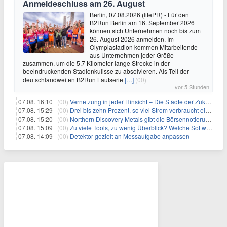
Anmeldeschluss am 26. August
Berlin, 07.08.2026 (lifePR) - Für den
B2Run Berlin am 16. September 2026
können sich Unternehmen noch bis zum
26. August 2026 anmelden. Im
Olympiastadion kommen Mitarbeitende
aus Unternehmen jeder Größe
zusammen, um die 5,7 Kilometer lange Strecke in der
beeindruckenden Stadionkulisse zu absolvieren. Als Teil der
deutschlandweiten B2Run Laufserie
[…]
(00)
vor 5 Stunden
07.08. 16:10 |
(00)
Vernetzung in jeder Hinsicht – Die Städte der Zukunft sind grün-blau
07.08. 15:29 |
(00)
Drei bis zehn Prozent, so viel Strom verbraucht ein Aufzug im Gebäude
07.08. 15:20 |
(00)
Northern Discovery Metals gibt die Börsennotierung an der Frankfurter Wertpapierbörse bekannt
07.08. 15:09 |
(00)
Zu viele Tools, zu wenig Überblick? Welche Software IT-Dienstleister wirklich brauchen
07.08. 14:09 |
(00)
Detektor gezielt an Messaufgabe anpassen