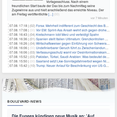
Vortagesschluss. Nach einem
freundlichen Start baute der Dax bis zum Nachmittag seine
Zugewinne aus und hielt anschließend das erreichte Niveau. Der
am Freitag veröffentlichte
[…]
(00)
vor 7 Minuten
07.08. 17:18 |
(02)
Forsa: Mehrheit indifferent zum Geschlecht des Bundespräsidenten
07.08. 17:08 |
(00)
Vor EM: Sprint-Ass Ansah wehrt sich gegen drohende Sperre
07.08. 16:43 |
(04)
Kretschmann lobt Merz und verteidigt Spahn
07.08. 16:36 |
(01)
Spanien stellt Italien Ultimatum: Grenzkontrollen beenden
07.08. 16:26 |
(04)
Wirtschaftsweiser gegen Einführung von Schwerarbeiter-Rente
07.08. 16:06 |
(00)
Undefinierbarer Geruch führt zu Zwischenlandung von Flieger
07.08. 16:06 |
(03)
Verfassungsschutz warnt vor Desinformationskampagne gegen Merz
07.08. 15:52 |
(03)
Pakistan, Türkei, Saudi-Arabien: Was bedeutet der neue Pakt?
07.08. 15:50 |
(00)
Saarland setzt Lkw-Sonntagsfahrverbot wegen Niedrigwasser aus
07.08. 15:42 |
(10)
Trump: Neuer Anlauf für Beschränkung von US-Geburtsrecht
BOULEVARD-NEWS
Die Fugees kündigen neue Musik an: 'Auf