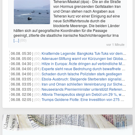
Teheran/Maskat (dpa) - Die an die Straße
von Hormus grenzenden Golfstaaten Iran
und Oman stehen nach Angaben aus
Teheran kurz vor einer Einigung auf eine
neue Schifffahrtsroute durch die
blockierte Meerenge. Die beiden Länder
hätten sich auf geografische Koordinaten für die Passage
geeinigt, zitierte die staatliche iranische Nachrichtenagentur Irna
[…]
(00)
vor 1 Minute
06.08. 05:30 |
(00)
Knatternde Legende: Bangkoks Tuk-Tuks vor dem Aus?
06.08. 05:00 |
(00)
Adenauer-Stiftung warnt vor Kürzungen bei Globaler Gesundheit
06.08. 04:30 |
(00)
Hitze in Europa: Ärzte dringen auf verbindliche Maßnahmen
06.08. 04:00 |
(01)
Experte sieht neue Bedrohung durch bewaffnete Drohnen
06.08. 04:00 |
(00)
Schaden durch falsche Polizisten stark gestiegen
06.08. 03:05 |
(00)
Ebola-Ausbruch: Steigende Sterberaten signalisieren dringenden Bedarf an verbesserter Gesundheitsinfrastruktur
06.08. 03:05 |
(00)
Iran und Oman schließen Vereinbarung zur Sicherung des Schiffsverkehrs durch die Straße von Hormuz
06.08. 03:05 |
(00)
Neuseelands Premierminister unterstützt Referendum über das Wahlsystem: Ein Schritt in Richtung verbesserter demokratischer Beteiligung
06.08. 02:06 |
(00)
Attovia Therapeutics steigt am Debüt um 29 %, was starkes Investorenvertrauen in biotechnologische Innovation signalisiert
06.08. 02:05 |
(00)
Trumps Goldene Flotte: Eine Investition von 275 Milliarden Dollar in militärische Macht