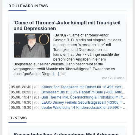
BOULEVARD-NEWS
'Game of Thrones'-Autor kämpft mit Traurigkeit
und Depressionen
(BANG) - 'Game of Thrones'-Autor
George R. R. Martin hat eingeräumt, dass
er nach einem "stressigen Jahr" mit
Traurigkeit und Depressionen zu
kämpfen hat. Der 77-Jährige machte die
persönlichen Angaben in einem
Blogbeitrag auf seiner Website. Darin beschreibt er die
vergangenen zwölf Monate als "überwältigend". Zwar habe es
auch "großartige Dinge,
[…]
(00)
vor 12 Stunden
05.08. 20:40 |
(00)
Kölner Zoo Tageskarte mit Rabatt für 18,49€ statt 29,50€ – einlösbar bis Dezember
05.08. 20:33 |
(00)
Schiesser: Bis zu 50% Rabatt im Sale (~600 Artikel zur Auswahl)
05.08. 19:47 |
(01)
Bali Therme inkl. Übernachtung & Frühstück im Premium Hotel (Bad Oeynhausen) ab 89€ p.P.
05.08. 19:30 |
(00)
LEGO Disney Ferkels Geburtstagsspaß (43305) für 29,10€
05.08. 18:30 |
(00)
deuter Waldfuchs 14 Kinderrucksack für 29,99€ – Amber-maple
IT-NEWS
Besser behalten: Aufgegebene Mail-Adressen