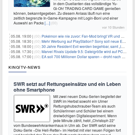
in dem Duellanten das vollständige Yu-
Gi-Oh! TRADING CARD GAME genießen
können, bekanntgegeben. Zu diesem Anlass läuft nun eine
zeitlich begrenzte In-Game-Kampagne mit Login-Boni und einer
Auswahl an Packs
[…]
(00)
vor 10 Stunden
05.08. 19:00 |
(00)
Pokémon wie nie zuvor: Fan-Mod bringt VR und Ego-Perspektive nach Kanto
05.08. 18:30 |
(00)
Mehr Werbung auf PlayStation? Sony soll neue Einnahmequellen prüfen
05.08. 18:00 |
(00)
30 Jahre Resident Evil werden begehbar, samt „lebensgroßem Leon“
05.08. 17:30 |
(00)
Marvel Rivals Update 9.5: Dateigröße wird auf PC und Konsolen deutlich reduziert
05.08. 17:00 |
(00)
EA soll 700 Millionen Dollar sparen – droht nach der Übernahme die nächste Entlassungswelle?
KINO/TV-NEWS
SWR setzt auf Rettungseinsätze und ein Leben
ohne Smartphone
Mit zwei neuen Doku-Serien begleitet der
SWR im Herbst sowohl ein Ulmer
Rettungshubschrauber-Team als auch
Schülerinnen und Schüler bei einem
dreiwöchigen Digitalexperiment. Wenn
jede Minute zählt, hebt „Christoph 22“
vom Bundeswehrkrankenhaus in Ulm ab. Der SWR setzt seine
Doku-Serie «Die Heli-Retter» im Herbst mit vier neuen Folgen fort
und begleitet das Team des Rettungshubschraubers erneut