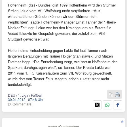
Hoffenheim (dts) - Bundesligist 1899 Hoffenheim wird den Stürmer
Srdjan Lakic vom VfL Wolfsburg nicht verpflichten. "Aus
wirtschaftlichen Gründen können wir den Stürmer nicht
verpflichten", sagte Hoffenheim-Manager Ernst Tanner der "Rhein-
Neckar-Zeitung". Lakic war bei den Kraichgauern als Ersatz für
Vedad Ibisevic im Gespräch gewesen, der zuletzt zum VfB
Stuttgart gewechselt war.
Hoffenheims Entscheidung gegen Lakic fiel laut Tanner nach
längeren Beratungen mit Trainer Holger Stanislawski und Mäzen
Dietmar Hopp. "Die Entscheidung zeigt, wie hart in Hoffenheim der
Sparkurs durchgezogen wird", so Tanner. Der Kroate Lakic war
2011 vom 1. FC Kaiserslautern zum VfL Wolfsburg gewechselt,
wurde dort von Trainer Felix Magath jedoch zuletzt nicht mehr
berücksichtigt.
DEU / 1. Liga / Fußball
30.01.2012
·
07:48 Uhr
[0 Kommentare]
- keine Kommentare -