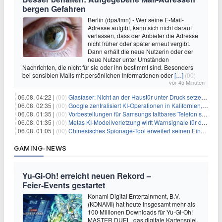
bergen Gefahren
Berlin (dpa/tmn) - Wer seine E-Mail-
Adresse aufgibt, kann sich nicht darauf
verlassen, dass der Anbieter die Adresse
nicht früher oder später erneut vergibt.
Dann erhält die neue Nutzerin oder der
neue Nutzer unter Umständen
Nachrichten, die nicht für sie oder ihn bestimmt sind. Besonders
bei sensiblen Mails mit persönlichen Informationen oder
[…]
(00)
vor 45 Minuten
06.08. 04:22 |
(00)
Glasfaser: Nicht an der Haustür unter Druck setzen lassen
06.08. 02:35 |
(00)
Google zentralisiert KI-Operationen in Kalifornien, um Rivale Anthropic und OpenAI zu überholen
06.08. 01:35 |
(00)
Vorbestellungen für Samsungs faltbares Telefon steigen um 30 % in einem wettbewerbsintensiven Markt
06.08. 01:35 |
(00)
Metas KI-Modellverletzung wirft Warnsignale für die Technologieaufsicht auf
06.08. 01:05 |
(00)
Chinesisches Spionage-Tool erweitert seinen Einfluss auf 13 Länder und weckt Sicherheitsbedenken
GAMING-NEWS
Yu‑Gi‑Oh! erreicht neuen Rekord –
Feier‑Events gestartet
Konami Digital Entertainment, B.V.
(KONAMI) hat heute insgesamt mehr als
100 Millionen Downloads für Yu-Gi-Oh!
MASTER DUEL, das digitale Kartenspiel,