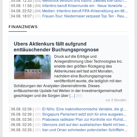
05.08. 12:33 |
(03)
Wellbrock verblüfft und träumt: Zweites EM-Gold in Paris
05.08. 11:56 |
(04)
Infantino beruft Krisenrunde ein - Neue Vorwürfe gegen FIFA
04.08. 22:52 |
(04)
Medien: Infantino beruft FIFA-Krisensitzung am Mittwoch ein
04.08. 18:07 |
(00)
Frauen-Tour: Niedermaier verpasst Top Ten - Reusser siegt
FINANZNEWS
Ubers Aktienkurs fällt aufgrund
enttäuschender Buchungsprognose
Druck auf die Erträge und
Anlegerstimmung Uber Technologies Inc.
erlebte den größten Rückgang des
Aktienkurses seit fast acht Monaten,
nachdem eine Buchungsprognose
veröffentlicht wurde, die lediglich mit den
Schätzungen der Analysten übereinstimmte. Dieses
enttäuschende Update hat Wellen in der Investmentgemeinschaft
geschlagen und die Sorgen über
[…]
(00)
vor 2 Stunden
06.08. 02:36 |
(00)
El Niño: Eine makroökonomische Variable, die globale Wirtschaftslandschaften umgestaltet
06.08. 02:36 |
(00)
Singapurs Parlament setzt sich für eine ausgewogene wirtschaftliche Zukunft ein
06.08. 02:36 |
(00)
Prabowos radikaler Plan zur Kontrolle von Rohstoffexporten steht vor konkurrierenden Visionen
06.08. 02:35 |
(00)
Glencore zielt auf den australischen Markt mit bevorstehendem Sekundärlisting
06.08. 02:35 |
(00)
Iran und Oman schmieden potenziellen Schifffahrtsvertrag im Hormuskanal