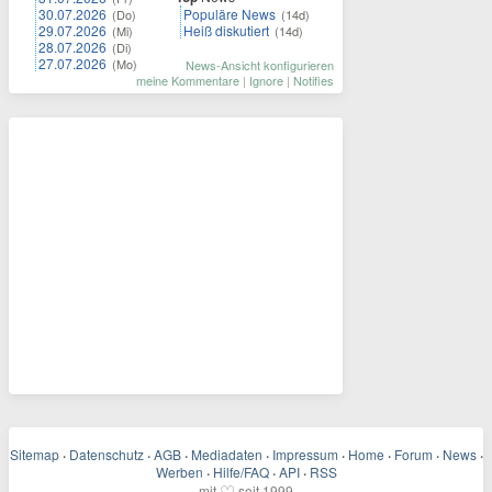
30.07.2026
Populäre News
(Do)
(14d)
29.07.2026
Heiß diskutiert
(Mi)
(14d)
28.07.2026
(Di)
27.07.2026
(Mo)
News-Ansicht konfigurieren
meine Kommentare
|
Ignore
|
Notifies
Sitemap
·
Datenschutz
·
AGB
·
Mediadaten
·
Impressum
·
Home
·
Forum
·
News
·
Werben
·
Hilfe/FAQ
·
API
·
RSS
♡
mit
seit 1999