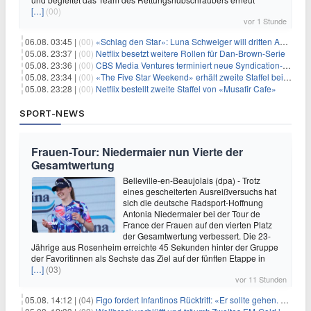
[…]
(00)
vor 1 Stunde
06.08. 03:45 |
(00)
«Schlag den Star»: Luna Schweiger will dritten Anlauf nutzen
05.08. 23:37 |
(00)
Netflix besetzt weitere Rollen für Dan-Brown-Serie
05.08. 23:36 |
(00)
CBS Media Ventures terminiert neue Syndication-Formate
05.08. 23:34 |
(00)
«The Five Star Weekend» erhält zweite Staffel bei Peacock
05.08. 23:28 |
(00)
Netflix bestellt zweite Staffel von «Musafir Cafe»
SPORT-NEWS
Frauen-Tour: Niedermaier nun Vierte der
Gesamtwertung
Belleville-en-Beaujolais (dpa) - Trotz
eines gescheiterten Ausreißversuchs hat
sich die deutsche Radsport-Hoffnung
Antonia Niedermaier bei der Tour de
France der Frauen auf den vierten Platz
der Gesamtwertung verbessert. Die 23-
Jährige aus Rosenheim erreichte 45 Sekunden hinter der Gruppe
der Favoritinnen als Sechste das Ziel auf der fünften Etappe in
[…]
(03)
vor 11 Stunden
05.08. 14:12 |
(04)
Figo fordert Infantinos Rücktritt: «Er sollte gehen. Jetzt»