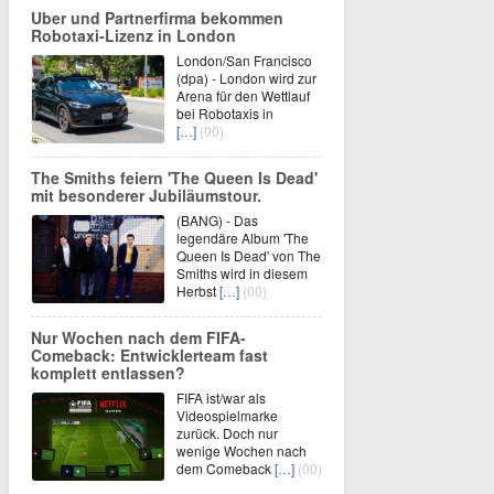
Uber und Partnerfirma bekommen
Robotaxi-Lizenz in London
London/San Francisco
(dpa) - London wird zur
Arena für den Wettlauf
bei Robotaxis in
[…]
(00)
The Smiths feiern 'The Queen Is Dead'
mit besonderer Jubiläumstour.
(BANG) - Das
legendäre Album 'The
Queen Is Dead' von The
Smiths wird in diesem
Herbst
[…]
(00)
Nur Wochen nach dem FIFA-
Comeback: Entwicklerteam fast
komplett entlassen?
FIFA ist/war als
Videospielmarke
zurück. Doch nur
wenige Wochen nach
dem Comeback
[…]
(00)