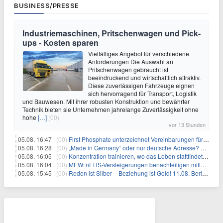
BUSINESS/PRESSE
Industriemaschinen, Pritschenwagen und Pick-
ups - Kosten sparen
Vielfältiges Angebot für verschiedene
Anforderungen Die Auswahl an
Pritschenwagen gebraucht ist
beeindruckend und wirtschaftlich attraktiv.
Diese zuverlässigen Fahrzeuge eignen
sich hervorragend für Transport, Logistik
und Bauwesen. Mit ihrer robusten Konstruktion und bewährter
Technik bieten sie Unternehmen jahrelange Zuverlässigkeit ohne
hohe
[…]
(00)
vor 13 Stunden
05.08. 16:47 |
(00)
First Phosphate unterzeichnet Vereinbarungen für nicht zu refundierende Zuwendungen in Höhe von 4,84 Mio. $ von der kanadischen Regierung für Straßeninfrastruktur und Stromübertragungsleitungen
05.08. 16:28 |
(00)
„Made in Germany“ oder nur deutsche Adresse? So erkennen Sie, wo Ihre Leiterplatten wirklich gefertigt werden
05.08. 16:05 |
(00)
Konzentration trainieren, wo das Leben stattfindet: Mobile EEG-Technologie bringt Neurofeedback in den Alltag
05.08. 16:04 |
(00)
MEW: nEHS-Versteigerungen benachteiligen mittelständische Unternehmen
05.08. 15:45 |
(00)
Reden ist Silber – Beziehung ist Gold! 11.08. Berlin – 18:30 Uhr