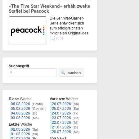
«The Five Star Weekend» erhält zweite
Staffel bei Peacock
Die Jennifer-Garner-
Serie entwickelt sich
zum erfolgreichsten
fiktionalen Original des
[…]
(00)
Suchbegriff
suchen
Diese
Woche
Vorletzte
Woche
06.08.2026
26.07.2026
(Heute)
(So)
05.08.2026
25.07.2026
(Gestern)
(Sa)
04.08.2026
24.07.2026
(Di)
(Fr)
03.08.2026
23.07.2026
(Mo)
(Do)
22.07.2026
(Mi)
Letzte
Woche
21.07.2026
(Di)
02.08.2026
(So)
20.07.2026
(Mo)
01.08.2026
(Sa)
Top
News
31.07.2026
(Fr)