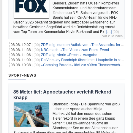
Senders. Zudem hat FOX sein komplettes
Kommentatoren- und Moderatorenteam
für die neue NFL-Saison vorgestellt. FOX
Sports hat sein On-Air-Team für die NFL-
Saison 2026 bekannt gegeben und setzt dabei weitgehend auf
bewährte Gesichter. Angeführt wird die Berichterstattung erneut
vom Top-Team um Kommentator Kevin Burkhardt und Ex-
[…]
(00)
vor 2 Stunden
08.08. 12:07 |
(00)
ZDF zeigt nur den Auftakt von «The Assassin» im Fernsehen
08.08. 11:38 |
(00)
NBC macht «The Voice» zum Promi-Event
08.08. 11:06 |
(00)
ZDF zeigt vierte «Precht»-Ausgabe
08.08. 11:00 |
(00)
Da'Vine Joy Randolph übernimmt Hauptrolle in starbesetzter schwarzer Komödie
08.08. 10:38 |
(00)
«Camping Paradis» lädt zur süßen Themenwoche ein
SPORT-NEWS
85 Meter tief: Apnoetaucher verfehlt Rekord
knapp
Starnberg (dpa) - Die Spannung war groß
- doch der Apnoetaucher Minja
Marinković hat den neuen deutschen
Tiefenrekord in einem See ganz knapp
verfehlt. Der 29-Jährige tauchte im
Starnberger See an der Allmannshauser
Steilwand mit einem Atemzug auf die angestrebten 85 Meter ab.