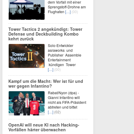
dem Vorfall mit einer
Sprengstoff-Drohne am
Flughafen
[…]
(00)
Tower Tactics 2 angekündigt: Tower
Defense und Deckbuilding Kombo
kehrt zurück
Solo-Entwickler
asraworks und
Publisher Assemble
Entertainment
kündigen Tower
[…]
(00)
Kampf um die Macht: Wer ist für und
wer gegen Infantino?
Rabat/Nyon (dpa) -
Gianni Infantino will
nicht als FIFA-Präsident
abtreten und bittet
[…]
(02)
OpenAI will neue KI nach Hacking-
Vorfällen härter überwachen