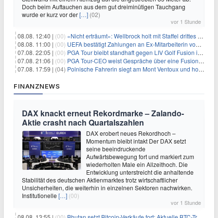
Doch beim Auftauchen aus dem gut dreiminütigen Tauchgang
wurde er kurz vor der
[…]
(02)
vor 1 Stunde
08.08. 12:40 |
(00)
«Nicht erträumt»: Wellbrock holt mit Staffel drittes EM-Gold
08.08. 11:00 |
(00)
UEFA bestätigt Zahlungen an Ex-Mitarbeiterin von Infantino
07.08. 22:05 |
(00)
PGA Tour bleibt standhaft gegen LIV Golf Fusion in einem sich wandelnden Sportumfeld
07.08. 21:06 |
(00)
PGA Tour-CEO weist Gespräche über eine Fusion mit LIV Golf zurück und bekräftigt die Wettbewerbslandschaft
07.08. 17:59 |
(04)
Polnische Fahrerin siegt am Mont Ventoux und holt Tour-Gelb
FINANZNEWS
DAX knackt erneut Rekordmarke – Zalando-
Aktie crasht nach Quartalszahlen
DAX erobert neues Rekordhoch –
Momentum bleibt intakt Der DAX setzt
seine beeindruckende
Aufwärtsbewegung fort und markiert zum
wiederholten Male ein Allzeithoch. Die
Entwicklung unterstreicht die anhaltende
Stabilität des deutschen Aktienmarktes trotz wirtschaftlicher
Unsicherheiten, die weiterhin in einzelnen Sektoren nachwirken.
Institutionelle
[…]
(00)
vor 1 Stunde
08.08. 13:55 |
(00)
Bhutan setzt Bitcoin-Verkäufe fort: Aktuelle BTC-Transaktionen