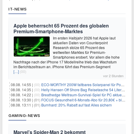
IT-NEWS
Apple beherrscht 65 Prozent des globalen
Premium-Smartphone-Marktes
Im ersten Halbjahr 2026 hat Apple laut
aktuellen Daten von Counterpoint
Research stolze 65 Prozent des
weltweiten Marktes für Premium-
Smartphones erobert. Vor allem die hohe
Nachfrage nach der iPhone 17 Modellreihe trieb das Wachstum
im Berichtszeitraum an. iPhone führt das Premium-Segment
[…]
(00)
vor 2 Stunden
08.08. 14:55 |
(00)
ECO-WORTHY 200W faltbares Solarpanel für Powerstation & Camping für 123,99€
08.08. 14:35 |
(00)
Helly Hansen Off Shore Bag Reisetasche 54 Liter für 29,99€
08.08. 14:22 |
(00)
Breathedge Weltraum-Survival-Spiel für PC aktuell kostenlos bei Steam
08.08. 13:30 |
(01)
FOCUS Gesundheit 6-Monats-Abo für 20,80€ + bis zu 20€ Prämie
08.08. 13:11 |
(01)
Burnhard: 20% Rabatt auf fast Alles sichern
GAMING-NEWS
Marvel’s Spider-Man 2 bekommt