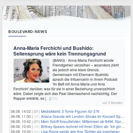
BOULEVARD-NEWS
Anna-Maria Ferchichi und Bushido:
Seitensprung wäre kein Trennungsgrund
(BANG) - Anna-Maria Ferchichi würde
Fremdgehen verzeihen – woanders zieht
sie jedoch eine klare Grenze.
Gemeinsam mit Ehemann Bushido
sprach die Influencerin in ihrem Podcast
'Im Bett mit Anna-Maria und Anis
Ferchichi' darüber, was für sie in einer Beziehung unverzeihlich
wäre. Dabei zeigte sich das Paar überraschend nachsichtig. Der
Rapper erklärte, es
[…]
(00)
vor 3 Stunden
08.08. 14:02 |
(01)
MediaMarkt: 3 Tonie-Figuren für 37€
08.08. 11:00 |
(00)
Ariana Grande will London-Shows für Konzert-Special filmen
08.08. 10:42 |
(01)
Mein Schiff Kreuzfahrten: Mittelmeer ab 849€, Norwegen ab 999€ p.P.
08.08. 10:00 |
(00)
Britney Spears rechnet mit ihren Eltern ab: 'Ich ging zwei Monate lang auf die Knie und weinte'
08.08. 10:00 |
(00)
Lisa Rinna verrät, wie ihre Töchter sie inspirieren