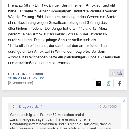
Prenzlau (dts) - Ein 17-Jähriger, der mit einem Amoklauf gedroht
hatte, ist heute zu einer 18-monatigen Haftstrafe verurteilt worden.
Wie die Zeitung "Bild" berichtet, verhängte das Gericht die Strafe
ohne Bewährung wegen Gewaltdarstellung und Störung des
öffentlichen Friedens. Der Junge hatte am 11. und 12. März
gedroht, einen Amoklauf an seiner Schule in der Uckermark
durchzuführen. Der 17-jährige Schüler stellte sich als
"Trittbrettfahrer" heraus, der damit auf den am gleichen Tag
durchgeführten Amoklauf in Winnenden reagierte. Bei dem
Amoklauf in Winnenden hatte ein gleichaltriger Junge 15 Menschen
und anschließend sich selbst ermordet.
DEU / BRN / Amoklauf
10.06.2009
·
16:42 Uhr
[2 Kommentare]
Dragonlordz
2
10. Juni 2009
Genau, richtig so! Hätter er 50 Menschen brutal
zusammengeschlagen, dann hätte er auch nur eine
Bewährungsstrafe bekommen und 18 Monate Haft, dafür, dass er
nichts gemacht hat und auch nicht wirklich machen wollte, na das