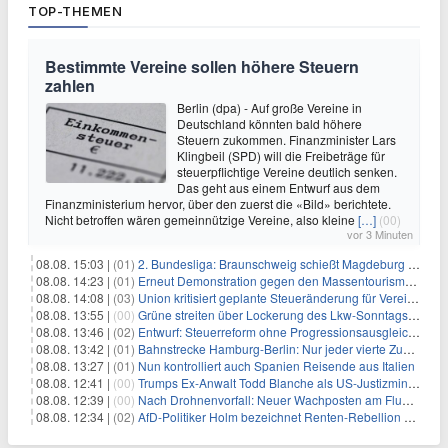
TOP-THEMEN
Bestimmte Vereine sollen höhere Steuern
zahlen
Berlin (dpa) - Auf große Vereine in
Deutschland könnten bald höhere
Steuern zukommen. Finanzminister Lars
Klingbeil (SPD) will die Freibeträge für
steuerpflichtige Vereine deutlich senken.
Das geht aus einem Entwurf aus dem
Finanzministerium hervor, über den zuerst die «Bild» berichtete.
Nicht betroffen wären gemeinnützige Vereine, also kleine
[…]
(00)
vor 3 Minuten
08.08. 15:03 |
(01)
2. Bundesliga: Braunschweig schießt Magdeburg ab
08.08. 14:23 |
(01)
Erneut Demonstration gegen den Massentourismus auf Mallorca
08.08. 14:08 |
(03)
Union kritisiert geplante Steueränderung für Vereine
08.08. 13:55 |
(00)
Grüne streiten über Lockerung des Lkw-Sonntagsfahrverbots
08.08. 13:46 |
(02)
Entwurf: Steuerreform ohne Progressionsausgleich geplant
08.08. 13:42 |
(01)
Bahnstrecke Hamburg-Berlin: Nur jeder vierte Zug pünktlich
08.08. 13:27 |
(01)
Nun kontrolliert auch Spanien Reisende aus Italien
08.08. 12:41 |
(00)
Trumps Ex-Anwalt Todd Blanche als US-Justizminister bestätigt
08.08. 12:39 |
(00)
Nach Drohnenvorfall: Neuer Wachposten am Flughafen
08.08. 12:34 |
(02)
AfD-Politiker Holm bezeichnet Renten-Rebellion als "Rollenspiel"