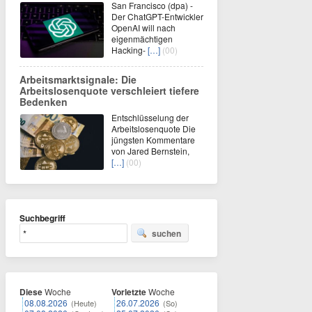
San Francisco (dpa) -
Der ChatGPT-Entwickler
OpenAI will nach
eigenmächtigen
Hacking-
[…]
(00)
Arbeitsmarktsignale: Die
Arbeitslosenquote verschleiert tiefere
Bedenken
Entschlüsselung der
Arbeitslosenquote Die
jüngsten Kommentare
von Jared Bernstein,
[…]
(00)
Suchbegriff
suchen
Diese
Woche
Vorletzte
Woche
08.08.2026
26.07.2026
(Heute)
(So)