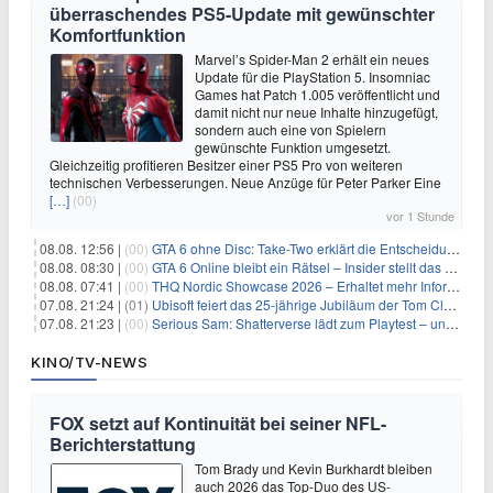
überraschendes PS5-Update mit gewünschter
Komfortfunktion
Marvel’s Spider-Man 2 erhält ein neues
Update für die PlayStation 5. Insomniac
Games hat Patch 1.005 veröffentlicht und
damit nicht nur neue Inhalte hinzugefügt,
sondern auch eine von Spielern
gewünschte Funktion umgesetzt.
Gleichzeitig profitieren Besitzer einer PS5 Pro von weiteren
technischen Verbesserungen. Neue Anzüge für Peter Parker Eine
[…]
(00)
vor 1 Stunde
08.08. 12:56 |
(00)
GTA 6 ohne Disc: Take-Two erklärt die Entscheidung für Download-Codes
08.08. 08:30 |
(00)
GTA 6 Online bleibt ein Rätsel – Insider stellt das neue Gerücht klar
08.08. 07:41 |
(00)
THQ Nordic Showcase 2026 – Erhaltet mehr Informationen
07.08. 21:24 |
(01)
Ubisoft feiert das 25-jährige Jubiläum der Tom Clancy’s Ghost Recon-Reihe
07.08. 21:23 |
(00)
Serious Sam: Shatterverse lädt zum Playtest – und erscheint schon bald!
KINO/TV-NEWS
FOX setzt auf Kontinuität bei seiner NFL-
Berichterstattung
Tom Brady und Kevin Burkhardt bleiben
auch 2026 das Top-Duo des US-