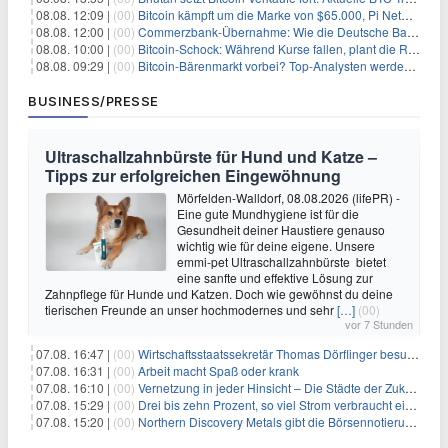
08.08. 12:09 |
(00)
Bitcoin kämpft um die Marke von $65.000, Pi Network gewinnt an Unterstützung
08.08. 12:00 |
(00)
Commerzbank-Übernahme: Wie die Deutsche Bank im Schatten zum großen Gewinner wird
08.08. 10:00 |
(00)
Bitcoin-Schock: Während Kurse fallen, plant die Regierung die Steuer-Bombe
08.08. 09:29 |
(00)
Bitcoin-Bärenmarkt vorbei? Top-Analysten werden optimistisch, aber die Geschichte sagt etwas anderes
BUSINESS/PRESSE
Ultraschallzahnbürste für Hund und Katze –
Tipps zur erfolgreichen Eingewöhnung
Mörfelden-Walldorf, 08.08.2026 (lifePR) -
Eine gute Mundhygiene ist für die
Gesundheit deiner Haustiere genauso
wichtig wie für deine eigene. Unsere
emmi-pet Ultraschallzahnbürste bietet
eine sanfte und effektive Lösung zur
Zahnpflege für Hunde und Katzen. Doch wie gewöhnst du deine
tierischen Freunde an unser hochmodernes und sehr
[…]
(00)
vor 7 Stunden
07.08. 16:47 |
(00)
Wirtschaftsstaatssekretär Thomas Dörflinger besucht Handwerksbetrieb im Kammerbezirk Freiburg
07.08. 16:31 |
(00)
Arbeit macht Spaß oder krank
07.08. 16:10 |
(00)
Vernetzung in jeder Hinsicht – Die Städte der Zukunft sind grün-blau
07.08. 15:29 |
(00)
Drei bis zehn Prozent, so viel Strom verbraucht ein Aufzug im Gebäude
07.08. 15:20 |
(00)
Northern Discovery Metals gibt die Börsennotierung an der Frankfurter Wertpapierbörse bekannt