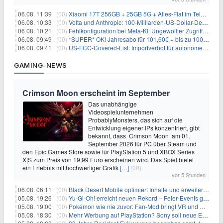
06.08. 11:39 |
(00)
Xiaomi 17T 256GB + 25GB 5G + Alles-Flat im Telekom-Netz für 9,99€/Monat
06.08. 10:33 |
(00)
Volta und Anthropic: 100-Milliarden-US-Dollar-Deal für KI-Rechenleistung
06.08. 10:21 |
(00)
Fehlkonfiguration bei Meta-KI: Ungewollter Zugriff auf fremde Systeme
06.08. 09:49 |
(00)
*SUPER* OK! Jahresabo für 101,60€ + bis zu 100€ Prämie
06.08. 09:41 |
(00)
US-FCC-Covered-List: Importverbot für autonome Roboter ab Juli 2026
GAMING-NEWS
Crimson Moon erscheint im September
Das unabhängige
Videospielunternehmen
ProbablyMonsters, das sich auf die
Entwicklung eigener IPs konzentriert, gibt
bekannt, dass Crimson Moon am 01.
September 2026 für PC über Steam und
den Epic Games Store sowie für PlayStation 5 und XBOX Series
X|S zum Preis von 19,99 Euro erscheinen wird. Das Spiel bietet
ein Erlebnis mit hochwertiger Grafik
[…]
(00)
vor 5 Stunden
06.08. 06:11 |
(00)
Black Desert Mobile optimiert Inhalte und erweitert Treasure Access
05.08. 19:26 |
(00)
Yu‑Gi‑Oh! erreicht neuen Rekord – Feier‑Events gestartet
05.08. 19:00 |
(00)
Pokémon wie nie zuvor: Fan-Mod bringt VR und Ego-Perspektive nach Kanto
05.08. 18:30 |
(00)
Mehr Werbung auf PlayStation? Sony soll neue Einnahmequellen prüfen