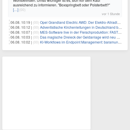
Wohlbefinden. Umso wichtiger ist es, sich vor dem Kauf
ausreichend zu informieren. "Boxspringbett oder Polsterbett?"
[…]
(00)
vor 1 Stunde
06.08. 10:19 |
(00)
Opel Grandland Electric AWD: Der Elektro-Allradler als zugkräftiges Wohnwagen-Gespann
06.08. 10:12 |
(00)
Adventistische Kirchenleitungen in Deutschland bekräftigen ihre „Stellungnahme zur gesellschaftlichen Situation“
06.08. 10:07 |
(00)
MES-Software live in der Fleischproduktion: FASTEC 4 PRO steigert OEE und spart bei Goldschmaus zwei Schichten pro Woche
06.08. 10:03 |
(00)
Das magische Dreieck der Geldanlage wird neu definiert
06.08. 10:02 |
(00)
KI-Workflows im Endpoint Management: baramundi erweitert die Management Suite um MCP-Server und n8n-Integration