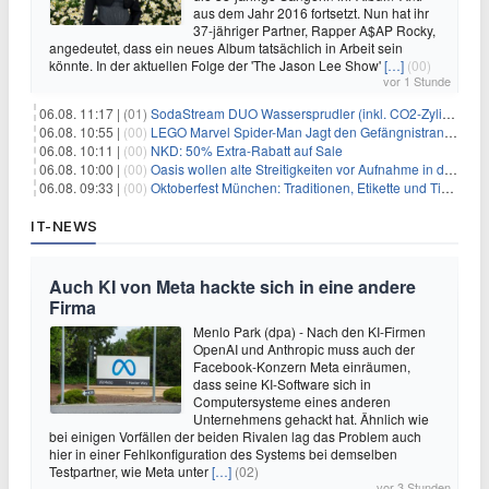
aus dem Jahr 2016 fortsetzt. Nun hat ihr
37-jähriger Partner, Rapper A$AP Rocky,
angedeutet, dass ein neues Album tatsächlich in Arbeit sein
könnte. In der aktuellen Folge der 'The Jason Lee Show'
[…]
(00)
vor 1 Stunde
06.08. 11:17 |
(01)
SodaStream DUO Wassersprudler (inkl. CO2-Zylinder) für 94€
06.08. 10:55 |
(00)
LEGO Marvel Spider-Man Jagt den Gefängnistransporter (76349) für 32,99€
06.08. 10:11 |
(00)
NKD: 50% Extra-Rabatt auf Sale
06.08. 10:00 |
(00)
Oasis wollen alte Streitigkeiten vor Aufnahme in die Rock and Roll Hall of Fame begraben
06.08. 09:33 |
(00)
Oktoberfest München: Traditionen, Etikette und Tipps für Gäste aus dem In- und Ausland
IT-NEWS
Auch KI von Meta hackte sich in eine andere
Firma
Menlo Park (dpa) - Nach den KI-Firmen
OpenAI und Anthropic muss auch der
Facebook-Konzern Meta einräumen,
dass seine KI-Software sich in
Computersysteme eines anderen
Unternehmens gehackt hat. Ähnlich wie
bei einigen Vorfällen der beiden Rivalen lag das Problem auch
hier in einer Fehlkonfiguration des Systems bei demselben
Testpartner, wie Meta unter
[…]
(02)
vor 3 Stunden