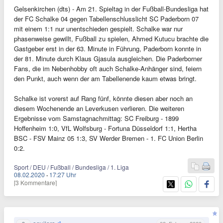
Gelsenkirchen (dts) - Am 21. Spieltag in der Fußball-Bundesliga hat
der FC Schalke 04 gegen Tabellenschlusslicht SC Paderborn 07
mit einem 1:1 nur unentschieden gespielt. Schalke war nur
phasenweise gewillt, Fußball zu spielen, Ahmed Kutucu brachte die
Gastgeber erst in der 63. Minute in Führung, Paderborn konnte in
der 81. Minute durch Klaus Gjasula ausgleichen. Die Paderborner
Fans, die im Nebenhobby oft auch Schalke-Anhänger sind, feiern
den Punkt, auch wenn der am Tabellenende kaum etwas bringt.
Schalke ist vorerst auf Rang fünf, könnte diesen aber noch an
diesem Wochenende an Leverkusen verlieren. Die weiteren
Ergebnisse vom Samstagnachmittag: SC Freiburg - 1899
Hoffenheim 1:0, VfL Wolfsburg - Fortuna Düsseldorf 1:1, Hertha
BSC - FSV Mainz 05 1:3, SV Werder Bremen - 1. FC Union Berlin
0:2.
Sport / DEU / Fußball / Bundesliga / 1. Liga
08.02.2020
·
17:27 Uhr
[3 Kommentare]