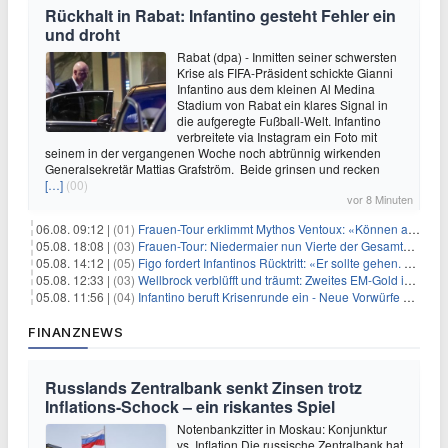
Rückhalt in Rabat: Infantino gesteht Fehler ein
und droht
Rabat (dpa) - Inmitten seiner schwersten
Krise als FIFA-Präsident schickte Gianni
Infantino aus dem kleinen Al Medina
Stadium von Rabat ein klares Signal in
die aufgeregte Fußball-Welt. Infantino
verbreitete via Instagram ein Foto mit
seinem in der vergangenen Woche noch abtrünnig wirkenden
Generalsekretär Mattias Grafström. Beide grinsen und recken
[…]
(00)
vor 8 Minuten
06.08. 09:12 |
(01)
Frauen-Tour erklimmt Mythos Ventoux: «Können alles schaffen»
05.08. 18:08 |
(03)
Frauen-Tour: Niedermaier nun Vierte der Gesamtwertung
05.08. 14:12 |
(05)
Figo fordert Infantinos Rücktritt: «Er sollte gehen. Jetzt»
05.08. 12:33 |
(03)
Wellbrock verblüfft und träumt: Zweites EM-Gold in Paris
05.08. 11:56 |
(04)
Infantino beruft Krisenrunde ein - Neue Vorwürfe gegen FIFA
FINANZNEWS
Russlands Zentralbank senkt Zinsen trotz
Inflations-Schock – ein riskantes Spiel
Notenbankzitter in Moskau: Konjunktur
vs. Inflation Die russische Zentralbank hat