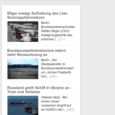
Bilger erwägt Aufhebung des Lkw-
Sonntagsfahrverbots
Berlin -
Bundesverkehrsminister
Steffen Bilger (CDU)
erwägt angesichts des
extremen
[…]
(00)
Bundesumweltministerium mahnt
mehr Renaturierung an
Berlin - Der
Staatssekretär im
Bundesumweltministeri
um, Jochen Flasbarth,
hat
[…]
(01)
Russland greift Schiff in Ukraine an -
Toter und Verletzte
Odessa (dpa) - Bei
einem neuen
russischen Angriff auf
ein Schiff in der
[…]
(01)