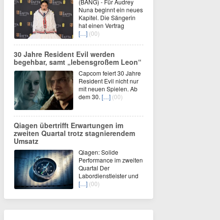
(BANG) - Für Audrey
Nuna beginnt ein neues
Kapitel. Die Sängerin
hat einen Vertrag
[…]
(00)
30 Jahre Resident Evil werden
begehbar, samt „lebensgroßem Leon“
Capcom feiert 30 Jahre
Resident Evil nicht nur
mit neuen Spielen. Ab
dem 30.
[…]
(00)
Qiagen übertrifft Erwartungen im
zweiten Quartal trotz stagnierendem
Umsatz
Qiagen: Solide
Performance im zweiten
Quartal Der
Labordienstleister und
[…]
(00)