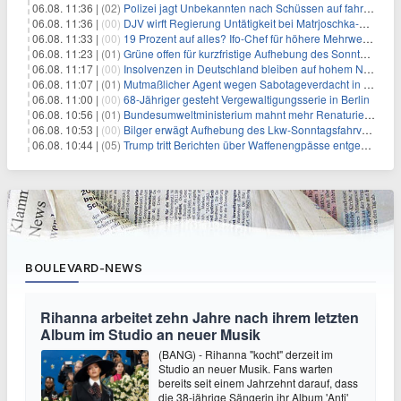
06.08. 11:36 |
(02)
Polizei jagt Unbekannten nach Schüssen auf fahrendes Auto
06.08. 11:36 |
(00)
DJV wirft Regierung Untätigkeit bei Matrjoschka-Kampagne vor
06.08. 11:33 |
(00)
19 Prozent auf alles? Ifo-Chef für höhere Mehrwertsteuer
06.08. 11:23 |
(01)
Grüne offen für kurzfristige Aufhebung des Sonntagsfahrverbots
06.08. 11:17 |
(00)
Insolvenzen in Deutschland bleiben auf hohem Niveau
06.08. 11:07 |
(01)
Mutmaßlicher Agent wegen Sabotageverdacht in Thüringen festgenommen
06.08. 11:00 |
(00)
68-Jähriger gesteht Vergewaltigungsserie in Berlin
06.08. 10:56 |
(01)
Bundesumweltministerium mahnt mehr Renaturierung an
06.08. 10:53 |
(00)
Bilger erwägt Aufhebung des Lkw-Sonntagsfahrverbots
06.08. 10:44 |
(05)
Trump tritt Berichten über Waffenengpässe entgegen und droht
BOULEVARD-NEWS
Rihanna arbeitet zehn Jahre nach ihrem letzten
Album im Studio an neuer Musik
(BANG) - Rihanna "kocht" derzeit im
Studio an neuer Musik. Fans warten
bereits seit einem Jahrzehnt darauf, dass
die 38-jährige Sängerin ihr Album 'Anti'