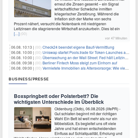
erneut die Zinsen gesenkt – ein Signal
wirtschaftlicher Schwäche inmitten
kriegerischer Zerstörung. Während die
Inflation sich der Marke von sechs
Prozent nähert, versucht die Notenbank mit niedrigeren
Leitzinsen die stagnierende Wirtschaft anzukurbeln. Dies ist ein
[…]
(00)
vor 47 Minuten
06.08. 10:13 |
(00)
Check24 beendet eigene Baufi-Vermittlung
06.08. 10:00 |
(00)
Uniswap startet Pools.trade für Token-Launches auf Robinhood Chain
06.08. 10:00 |
(00)
Überraschung an der Wall Street: Fed hält Leitzins fest – aber Warsh sendet klares Signal
06.08. 09:38 |
(00)
Berliner Fintech Moss steigt zum Einhorn auf
06.08. 09:00 |
(00)
Vermietete Immobilien als Altersvorsorge: Wie viel Rendite Vermieter wirklich verdienen
BUSINESS/PRESSE
Boxspringbett oder Polsterbett? Die
wichtigsten Unterschiede im Überblick
Oldenburg (Oldb), 06.08.2026 (lifePR) -
Gut schlafen beginnt mit der richtigen
Wahl Ein Bett ist weit mehr als nur ein
Möbelstück. Es begleitet uns oft viele
Jahre und hat einen entscheidenden
Einfluss auf Schlafqualität, Erholung und