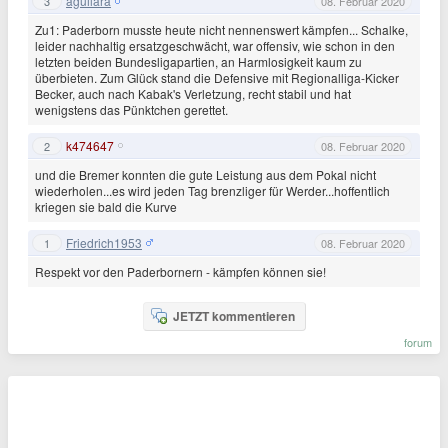
aguilara
3
08. Februar 2020
Zu1: Paderborn musste heute nicht nennenswert kämpfen... Schalke,
leider nachhaltig ersatzgeschwächt, war offensiv, wie schon in den
letzten beiden Bundesligapartien, an Harmlosigkeit kaum zu
überbieten. Zum Glück stand die Defensive mit Regionalliga-Kicker
Becker, auch nach Kabak's Verletzung, recht stabil und hat
wenigstens das Pünktchen gerettet.
k474647
2
08. Februar 2020
und die Bremer konnten die gute Leistung aus dem Pokal nicht
wiederholen...es wird jeden Tag brenzliger für Werder...hoffentlich
kriegen sie bald die Kurve
Friedrich1953
1
08. Februar 2020
Respekt vor den Paderbornern - kämpfen können sie!
JETZT kommentieren
forum