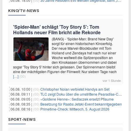
05.08. 18:00 |
(00)
30 Jahre Resident Evil werden begehbar, samt „lebensgroßem Leon“
KINO/TV-NEWS
'Spider-Man' schlägt 'Toy Story 5': Tom
Hollands neuer Film bricht alle Rekorde
(BANG) - 'Spider-Man: Brand New Day'
sorgt für einen historischen Kinoerfolg.
Der neue Marvel-Blockbuster mit Tom
Holland und Zendaya hat nach nur einer
Woche weltweit die Spitzenposition an
den Kinokassen übernommen und dabei
sogar 'Toy Story 5' hinter sich gelassen. Der Spinnenmann bleibt
eine der mächtigsten Figuren der Filmwelt: Nur sieben Tage nach
[…]
(00)
vor 1 Stunde
06.08. 10:00 |
(00)
Christopher Nolan verbietet Handys am Set
06.08. 09:11 |
(00)
TLC zeigt Doku über die umstrittene Pearadise-Community
06.08. 09:05 |
(00)
«Goldene Henne»: Sedlaczek ersetzt Pflaume
06.08. 08:35 |
(00)
Besetzung für Raabs Jetski-Event bekanntgegeben
06.08. 08:16 |
(00)
Primetime-Check: Mittwoch, 5. August 2026
SPORT-NEWS