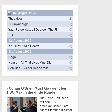
07. August 2026
Thudakkam
(2)
El Gawahergy
(1)
Yaar Jigree Kasooti Degree - The Film
(0)
DC
(0)
12. August 2026
KATSEYE: Wild Hearts
(0)
13. August 2026
Noga
(0)
Hamlet - All That Lives Must Die
(0)
Semillas - Bis der Regen fällt
(0)
«Conan O'Brien Must Go» geht bei
HBO Max in die dritte Runde
Die Reise-Dokuserie
mit dem US-
amerikanischen Late-
Night-Star führt diesmal