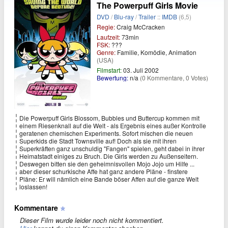
The Powerpuff Girls Movie
DVD
/
Blu-ray
/
Trailer
::
IMDB
(6,5)
Regie:
Craig McCracken
Laufzeit:
73min
FSK:
???
Genre:
Familie, Komödie, Animation
(USA)
Filmstart:
03. Juli 2002
Bewertung:
n/a
(0 Kommentare, 0 Votes)
Die Powerpuff Girls Blossom, Bubbles und Buttercup kommen mit
einem Riesenknall auf die Welt - als Ergebnis eines außer Kontrolle
geratenen chemischen Experiments. Sofort mischen die neuen
Superkids die Stadt Townsville auf! Doch als sie mit ihren
Superkräften ganz unschuldig "Fangen" spielen, geht dabei in ihrer
Heimatstadt einiges zu Bruch. Die Girls werden zu Außenseitern.
Deswegen bitten sie den geheimnisvollen Mojo Jojo um Hilfe ...
aber dieser schurkische Affe hat ganz andere Pläne - finstere
Pläne: Er will nämlich eine Bande böser Affen auf die ganze Welt
loslassen!
Kommentare
Dieser Film wurde leider noch nicht kommentiert.