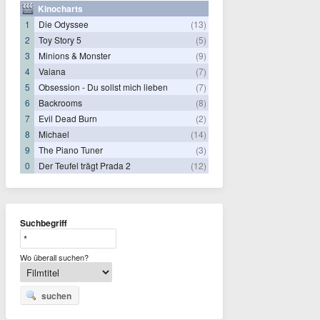
Kinocharts
1
Die Odyssee
(13)
2
Toy Story 5
(5)
3
Minions & Monster
(9)
4
Vaiana
(7)
5
Obsession - Du sollst mich lieben
(7)
6
Backrooms
(8)
7
Evil Dead Burn
(2)
8
Michael
(14)
9
The Piano Tuner
(3)
0
Der Teufel trägt Prada 2
(12)
Suchbegriff
Wo überall suchen?
suchen