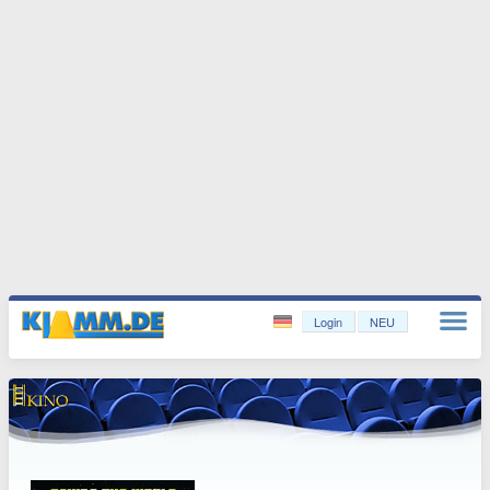
Login
NEU